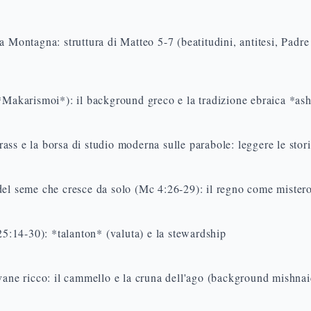
a Montagna: struttura di Matteo 5-7 (beatitudini, antitesi, Padr
*Makarismoi*): il background greco e la tradizione ebraica *as
ss e la borsa di studio moderna sulle parabole: leggere le stor
del seme che cresce da solo (Mc 4:26-29): il regno come mister
 25:14-30): *talanton* (valuta) e la stewardship
vane ricco: il cammello e la cruna dell'ago (background mishnai