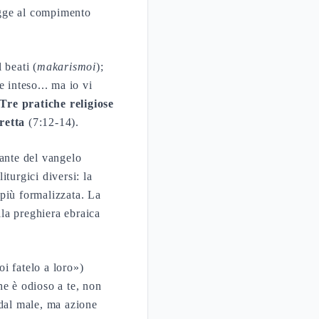
egge al compimento
 beati (
makarismoi
);
 inteso... ma io vi
Tre pratiche religiose
retta
(7:12-14).
rante del vangelo
turgici diversi: la
più formalizzata. La
lla preghiera ebraica
i fatelo a loro»)
he è odioso a te, non
 dal male, ma azione