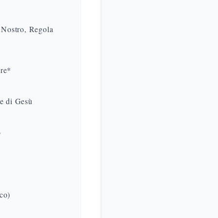
e Nostro, Regola
hre*
ie di Gesù
o
co)