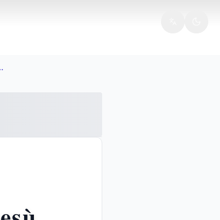
tagna parabole gesu
Gesù