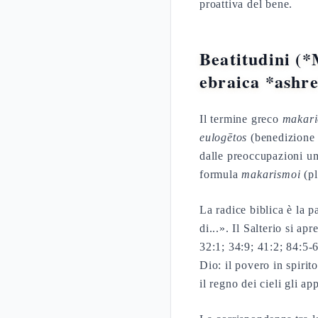
proattiva del bene.
Beatitudini (*
ebraica *ashr
Il termine greco
makari
eulogētos
(benedizione l
dalle preoccupazioni um
formula
makarismoi
(pl
La radice biblica è la p
di...». Il Salterio si ap
32:1; 34:9; 41:2; 84:5-
Dio: il povero in spiri
il regno dei cieli gli ap