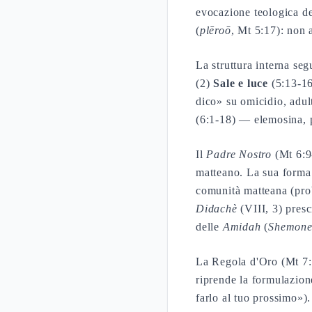
evocazione teologica d
(
plēroō
, Mt 5:17): non 
La struttura interna seg
(2)
Sale e luce
(5:13-16
dico» su omicidio, adul
(6:1-18) — elemosina, 
Il
Padre Nostro
(Mt 6:9-
matteano. La sua forma 
comunità matteana (prob
Didachè
(VIII, 3) presc
delle
Amidah
(
Shemone
La Regola d'Oro (Mt 7:1
riprende la formulazion
farlo al tuo prossimo»)