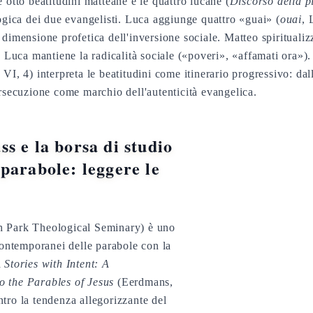
 otto beatitudini matteane e le quattro lucane (
Discorso della p
logica dei due evangelisti. Luca aggiunge quattro «guai» (
ouai
, 
 dimensione profetica dell'inversione sociale. Matteo spirituali
), Luca mantiene la radicalità sociale («poveri», «affamati ora»)
, VI, 4) interpreta le beatitudini come itinerario progressivo: dal
ersecuzione come marchio dell'autenticità evangelica.
s e la borsa di studio
parabole: leggere le
h Park Theological Seminary) è uno
 contemporanei delle parabole con la
a
Stories with Intent: A
 the Parables of Jesus
(Eerdmans,
tro la tendenza allegorizzante del