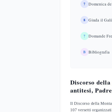
7
Domenica del 
8
Giuda il Gali
?
Domande Fre
B
Bibliografia
Discorso della
antitesi, Padr
Il Discorso della Monta
107 versetti organizzati