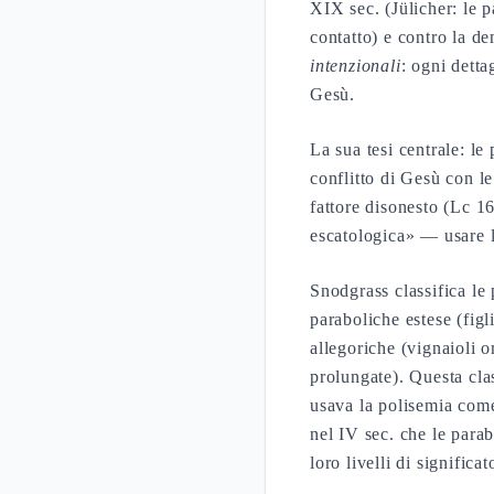
XIX sec. (Jülicher: le 
contatto) e contro la d
intenzionali
: ogni detta
Gesù.
La sua tesi centrale: le
conflitto di Gesù con le
fattore disonesto (Lc 1
escatologica» — usare l
Snodgrass classifica le 
paraboliche estese (fig
allegoriche (vignaioli 
prolungate). Questa cla
usava la polisemia come
nel IV sec. che le para
loro livelli di significat