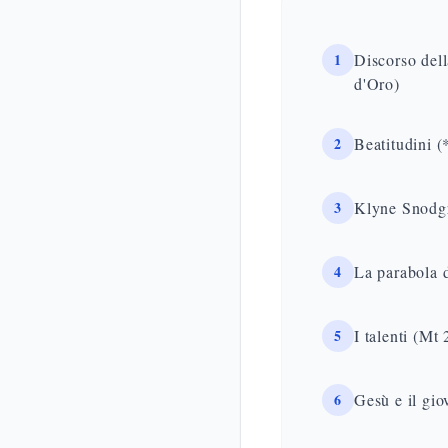
1
Discorso dell
d'Oro)
2
Beatitudini (
3
Klyne Snodgra
4
La parabola 
5
I talenti (Mt
6
Gesù e il gio