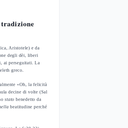
 tradizione
fica, Aristotele) e da
ne degli dèi, liberi
 ai perseguitati. La
heleth greco.
ula decine di volte (Sal
uno
stato
benedetto da
nella
beatitudine perché