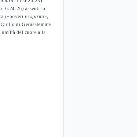
ianura
, Lc 6:20-23)
Lc 6:24-26) assenti in
zza («poveri
in spirito
»,
. Cirillo di Gerusalemme
l'umiltà del cuore alla