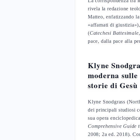
La corrispondenza tra le
rivela la redazione teo
Matteo, enfatizzando la
«affamati di giustizia»
(
Catechesi Battesimale
pace, dalla pace alla p
Klyne Snodgras
moderna sulle 
storie di Gesù
Klyne Snodgrass (Nort
dei principali studiosi
sua opera enciclopedic
Comprehensive Guide to
2008; 2a ed. 2018). Con