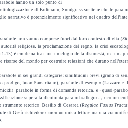
parabole hanno un solo punto di
emitologizzazione di Bultmann, Snodgrass sostiene che le parab
glio narrativo è potenzialmente significativo nel quadro dell'inte
 parabole non vanno comprese fuori dal loro contesto di vita (
Si
 autorità religiose, la proclamazione del regno, la crisi escatolo
6:1-13) è emblematica: non un elogio della disonestà, ma un appe
e risorse del mondo per costruire relazioni che durano nell'etern
parabole in sei grandi categorie: similitudini brevi (grano di sen
lio prodigo, buon Samaritano), parabole di esempio (Lazzaro e il
omicidi), parabole in forma di domanda retorica, e «quasi-parab
ssificazione supera la dicotomia parabola/allegoria, riconoscen
 strumento retorico. Basilio di Cesarea (
Regulae Fusius Tracta
bole di Gesù richiedono «non un unico lettore ma una comunità d
o.