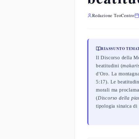
Redazione TeoCentro
RIASSUNTO TEMA
Il Discorso della M
beatitudini (
makari
d'Oro. La montagna
5:17). Le beatitudin
morali ma proclamaz
(
Discorso della pi
tipologia sinaica di