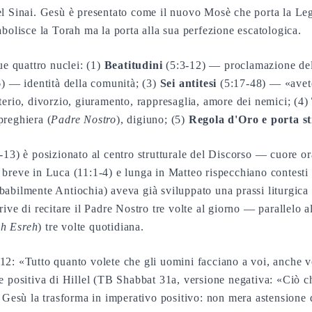
el Sinai. Gesù è presentato come il nuovo Mosè che porta la L
abolisce la Torah ma la porta alla sua perfezione escatologica.
ue quattro nuclei: (1)
Beatitudini
(5:3-12) — proclamazione del
) — identità della comunità; (3)
Sei antitesi
(5:17-48) — «avete
terio, divorzio, giuramento, rappresaglia, amore dei nemici; (4)
preghiera (
Padre Nostro
), digiuno; (5)
Regola d'Oro e porta st
13) è posizionato al centro strutturale del Discorso — cuore o
breve in Luca (11:1-4) e lunga in Matteo rispecchiano contesti li
abilmente Antiochia) aveva già sviluppato una prassi liturgica 
rive di recitare il Padre Nostro tre volte al giorno — parallelo a
h Esreh
) tre volte quotidiana.
2: «Tutto quanto volete che gli uomini facciano a voi, anche vo
e positiva di Hillel (TB Shabbat 31a, versione negativa: «Ciò c
. Gesù la trasforma in imperativo positivo: non mera astensione