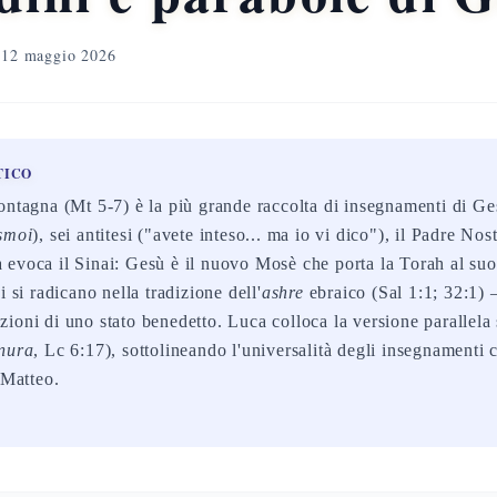
12 maggio 2026
TICO
ontagna (Mt 5-7) è la più grande raccolta di insegnamenti di Ge
smoi
), sei antitesi ("avete inteso... ma io vi dico"), il Padre No
 evoca il Sinai: Gesù è il nuovo Mosè che porta la Torah al s
i si radicano nella tradizione dell'
ashre
ebraico (Sal 1:1; 32:1) 
ioni di uno stato benedetto. Luca colloca la versione parallela
anura
, Lc 6:17), sottolineando l'universalità degli insegnamenti c
 Matteo.