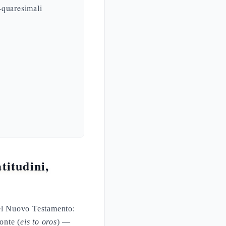
-quaresimali
titudini,
nel Nuovo Testamento:
onte (
eis to oros
) —