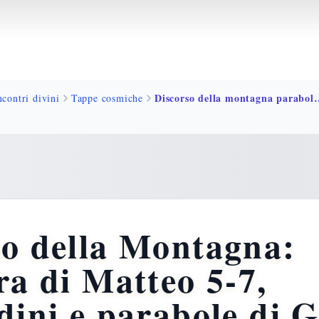
Discorso della mon
ncontri divini
Tappe cosmiche
so della Montagna:
ra di Matteo 5-7,
dini e parabole di 