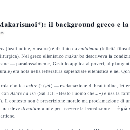
Makarismoi*): il background greco e la
e*
os
(beatitudine, «beato») è distinto da
eudaimōn
(felicità filoso
iturgica). Nel greco ellenistico
makarios
descriveva la condizio
ane — paradossalmente, Gesù lo applica ai poveri, ai piangenti,
urale) era nota nella letteratura sapienziale ellenistica e nel Qo
arola ebraica
ashre
(אַשְׁרֵי) — esclamazione di beatitudine, letteralmente «Oh, la felicità
re con
Ashre ha-ish
(Sal 1:1: «Beato l'uomo che...») e usa la form
6). Il contesto non è prescrizione morale ma proclamazione di 
to non deve
diventare
umile per ricevere la benedizione — è già
partiene.