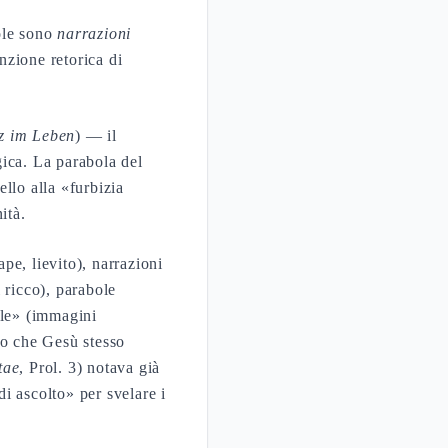
ole sono
narrazioni
nzione retorica di
tz im Leben
) — il
gica. La parabola del
llo alla «furbizia
ità.
ape, lievito), narrazioni
 ricco), parabole
ole» (immagini
do che Gesù stesso
tae
, Prol. 3) notava già
i ascolto» per svelare i