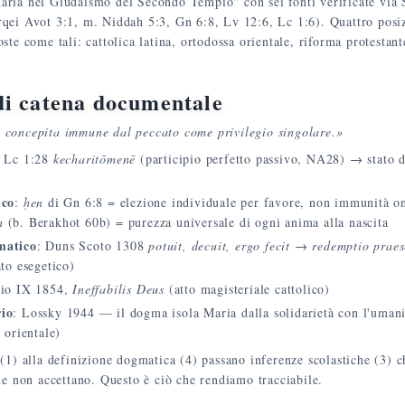
ria nel Giudaismo del Secondo Tempio" con sei fonti verificate via S
rqei Avot 3:1, m. Niddah 5:3, Gn 6:8, Lv 12:6, Lc 1:6). Quattro posi
ste come tali: cattolica latina, ortodossa orientale, riforma protestante
i catena documentale
 concepita immune dal peccato come privilegio singolare.»
: Lc 1:28
kecharitōmenē
(participio perfetto passivo, NA28) → stato d
ico
:
ḥen
di Gn 6:8 = elezione individuale per favore, non immunità on
h
(b. Berakhot 60b) = purezza universale di ogni anima alla nascita
matico
: Duns Scoto 1308
potuit, decuit, ergo fecit
→
redemptio praes
ato esegetico)
Pio IX 1854,
Ineffabilis Deus
(atto magisteriale cattolico)
io
: Lossky 1944 — il dogma isola Maria dalla solidarietà con l'umani
 orientale)
 (1) alla definizione dogmatica (4) passano inferenze scolastiche (3) c
ane non accettano. Questo è ciò che rendiamo tracciabile.