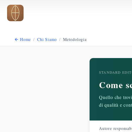
Vai al contenuto principale
Home
/
Chi Siamo
/
Metodologia
STANDARD EDIT
Come sc
Quello che trovi
di qualità e co
Autore responsab