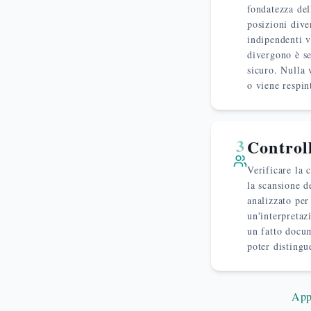
fondatezza del
posizioni dive
indipendenti 
divergono è se
sicuro. Nulla 
o viene respin
3
Controll
Verificare la 
la scansione d
analizzato per
un'interpretaz
un fatto docum
poter distingu
App