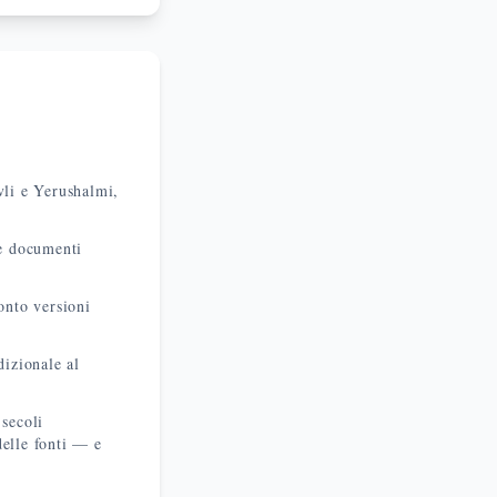
vli e Yerushalmi,
 e documenti
onto versioni
izionale al
secoli
delle fonti — e