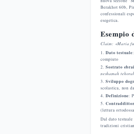
nuova sezione "Ma
Berakhot 60b, Pi
confessionali espo
esegetica.
Esempio d
Claim: «Maria fu
Dato testuale
compiuto
Sostrato ebra
neshamah tehora
Sviluppo dog
scolastica, non d
Definizione
: 
Contraddittor
(lettura ortodossa
Dal dato testuale
tradizioni cristi