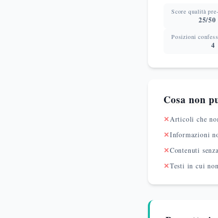
Score qualità pre
25/50
Posizioni confess
4
Cosa non p
✕
Articoli che no
✕
Informazioni no
✕
Contenuti senza
✕
Testi in cui no