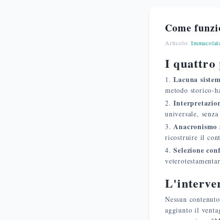
Come funzio
Articolo:
Immacolat
I quattro 
Lacuna sistem
metodo storico-h
Interpretazio
universale, senza
Anacronismo 
ricostruire il con
Selezione con
veterotestamentar
L'interve
Nessun contenuto 
aggiunto il venta