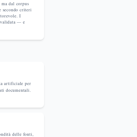
o ma dal corpus
 secondo criteri
utorevole. I
 validata — e
a artificiale per
dati documentali.
ondità delle fonti,