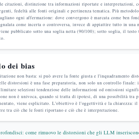
le citazioni, distinzione tra informazioni riportate e interpretazioni, c
rgenti, fedeltà alle fonti originali e pertinenza tematica. Più metodo
vagliano ogni affermazione: dove convergono è marcata come ben fon
gnalata come incerta o controversa, invece di appiattire tutto in una 
viene pubblicato sotto una soglia netta (90/100); sotto soglia, il testo 
to.
o dei bias
citazione non basta: si può avere la fonte giusta e l'inquadramento dis
elle distorsioni è una fase preparatoria, non solo un controllo finale: 
 limitare selezioni tendenziose delle informazioni od omissioni signif
ione non è univoca, quando si tratta di ipotesi, di una possibilità tra p
entato, viene esplicitato. L'obiettivo è l'oggettività e la chiarezza: il
ere tra ciò che le fonti riportano e ciò che è interpretazione.
rofondisci: come rimuovo le distorsioni che gli LLM inserisco