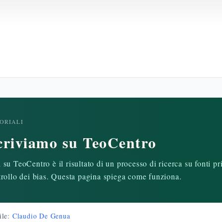
ORIALI
riviamo su TeoCentro
 su TeoCentro è il risultato di un processo di ricerca su fonti pr
ntrollo dei bias. Questa pagina spiega come funziona.
ile:
Claudio De Genua