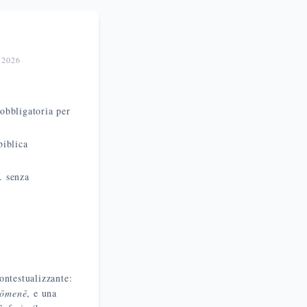
o 2026
obbligatoria per
biblica
. senza
e
ontestualizzante:
tōmenē
, e una