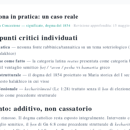
na in pratica: un caso reale
a Concezione — significato, dogma del 1854
· Revisione approfondita: 15 maggi
punti critici individuati
atica
— nessuna fonte rabbinica/tannaitica su un tema soteriologico (
alakhico)
ne come fatto
— la categoria latina
reatus
presentata come categoria 
 il ventaglio semitico
ḥeṭ / ʿavon / pesha
vs
hamartia
greco
strutturale
— il dogma del 1854 proiettato su Maria storica del I sec
testo halakhico in cui visse
fessionale
—
kecharitōmenē
(Lc 1:28) trattato senza il
ḥen
di elezion
io come precedente strutturale
nto: additivo, non cassatorio
rimosso. Il dogma cattolico resta esposto integralmente. Intervento c
glio semitico, il
ḥen
di Gn 6:8 come precedente strutturale di
kechari