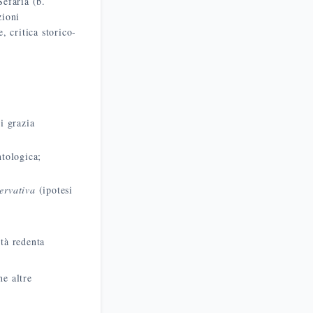
efaria (b.
zioni
, critica storico-
i grazia
tologica;
ervativa
(ipotesi
tà redenta
he altre