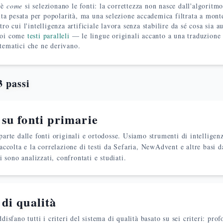
 è
come
si selezionano le fonti: la correttezza non nasce dall'algoritm
a pesata per popolarità, ma una selezione accademica filtrata a monte
ntro cui l'intelligenza artificiale lavora senza stabilire da sé cosa sia a
poi come
testi paralleli
— le lingue originali accanto a una traduzione
 tematici che ne derivano.
3 passi
 su fonti primarie
parte dalle fonti originali e ortodosse. Usiamo strumenti di intelligenz
raccolta e la correlazione di testi da Sefaria, NewAdvent e altre basi 
ti sono analizzati, confrontati e studiati.
di qualità
disfano tutti i criteri del sistema di qualità basato su sei criteri: prof