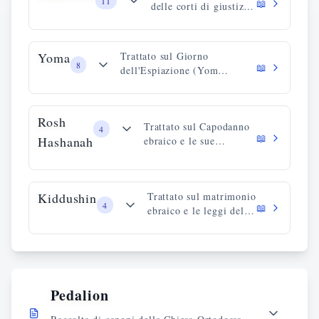
11
📖
delle corti di giustizia
e delle procedure
legali.
Yoma
Trattato sul Giorno
8
📖
dell'Espiazione (Yom
Kippur) e i suoi rituali.
Rosh
Trattato sul Capodanno
4
📖
Hashanah
ebraico e le sue
osservanze.
Kiddushin
Trattato sul matrimonio
4
📖
ebraico e le leggi del
fidanzamento.
Pedalion