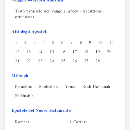
Testo parallelo dei Vangeli (greco · traduzione ·
ortodossa)
Atti degli Apostoli
1
2
3
4
5
6
7
8
9
10
11
12
13
14
15
16
17
18
19
20
21
22
23
24
25
26
27
28
Mishnah
Pesachim
Sanhedrin
Yoma
Rosh Hashanah
Kiddushin
Epistole del Nuovo Testamento
Romani
1 Corinzi