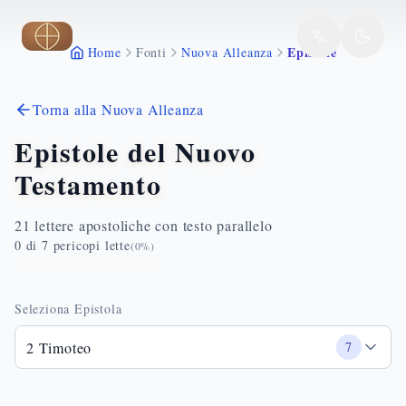
Vai al contenuto principale
Epistole
Home
Fonti
Nuova Alleanza
Torna alla Nuova Alleanza
Epistole del Nuovo
Testamento
21 lettere apostoliche con testo parallelo
0
di
7
pericopi lette
(
0
%)
Seleziona Epistola
2 Timoteo
7