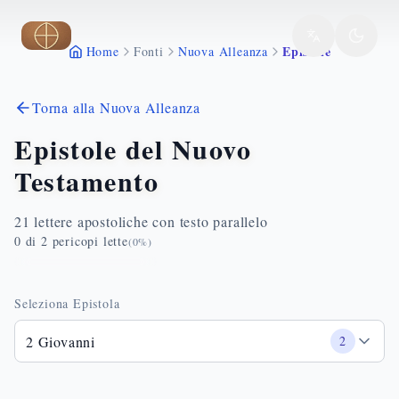
Vai al contenuto principale
Epistole
Home
Fonti
Nuova Alleanza
Torna alla Nuova Alleanza
Epistole del Nuovo
Testamento
21 lettere apostoliche con testo parallelo
0
di
2
pericopi lette
(
0
%)
Seleziona Epistola
2 Giovanni
2