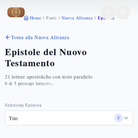
Vai al contenuto principale
Epistole
Home
Fonti
Nuova Alleanza
Torna alla Nuova Alleanza
Epistole del Nuovo
Testamento
21 lettere apostoliche con testo parallelo
0
di
5
pericopi lette
(
0
%)
Seleziona Epistola
Tito
5