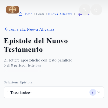
Vai al contenuto principale
Epistole
Home
Fonti
Nuova Alleanza
Torna alla Nuova Alleanza
Epistole del Nuovo
Testamento
21 lettere apostoliche con testo parallelo
0
di
8
pericopi lette
(
0
%)
Seleziona Epistola
1 Tessalonicesi
8