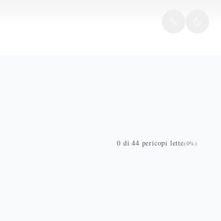
0
di
44
pericopi lette
(
0
%)