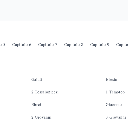
lo
5
Capitolo
6
Capitolo
7
Capitolo
8
Capitolo
9
Capit
Galati
Efesini
2 Tessalonicesi
1 Timoteo
Ebrei
Giacomo
2 Giovanni
3 Giovanni