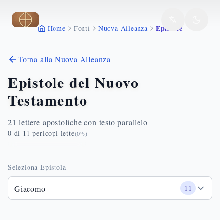
Vai al contenuto principale
Epistole
Home
Fonti
Nuova Alleanza
Torna alla Nuova Alleanza
Epistole del Nuovo
Testamento
21 lettere apostoliche con testo parallelo
0
di
11
pericopi lette
(
0
%)
Seleziona Epistola
Giacomo
11