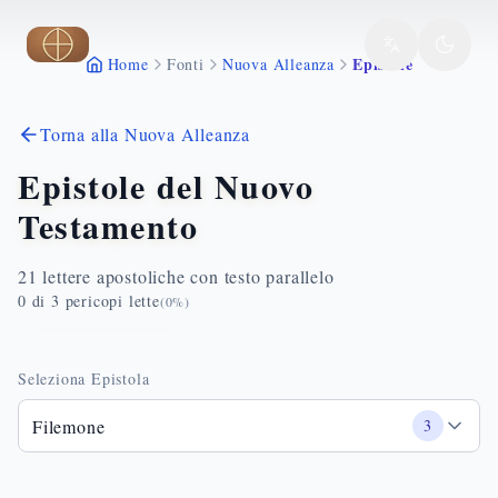
Vai al contenuto principale
Epistole
Home
Fonti
Nuova Alleanza
Torna alla Nuova Alleanza
Epistole del Nuovo
Testamento
21 lettere apostoliche con testo parallelo
0
di
3
pericopi lette
(
0
%)
Seleziona Epistola
Filemone
3