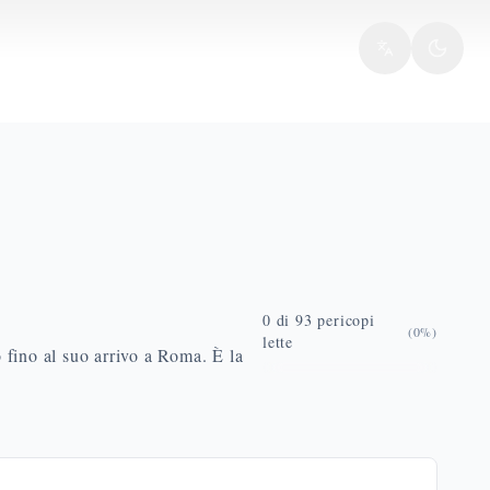
0
di
93
pericopi
(
0
%)
lette
o fino al suo arrivo a Roma. È la