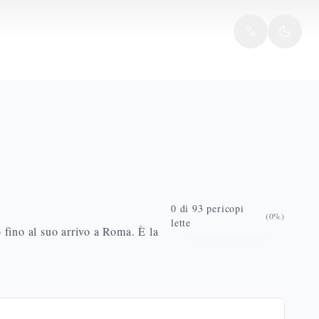
0
di
93
pericopi
(
0
%)
lette
o fino al suo arrivo a Roma. È la