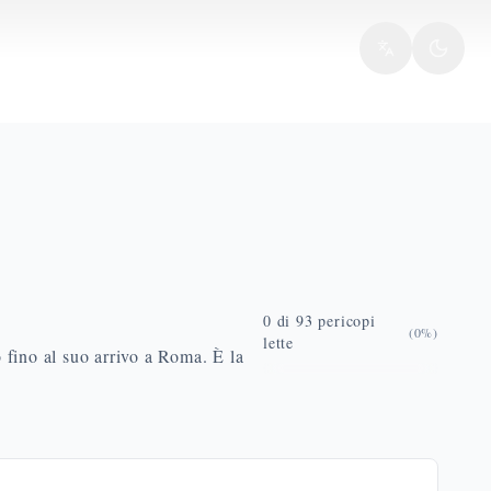
0
di
93
pericopi
(
0
%)
lette
o fino al suo arrivo a Roma. È la