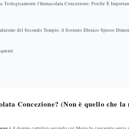
ca Teologicamente l'Immacolata Concezione: Perché È Important
udaismo del Secondo Tempio: il Sostrato Ebraico Spesso Dimen
quenti
lata Concezione? (Non è quello che la
ione
è il dogma cattolico secondo cui Maria fu concepita senza 