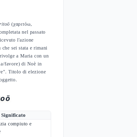
ritoō
(χαριτόω,
completata nel passato
icevuto l'azione
 che sei stata e rimani
i rivolge a Maria con un
". Titolo di elezione
oggetto.
toō
Significato
azia compiuto e
e