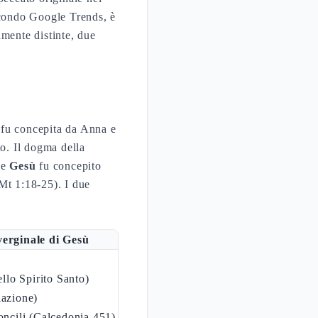
econdo Google Trends, è
amente distinte, due
fu concepita da Anna e
to. Il dogma della
he
Gesù
fu concepito
Mt 1:18-25). I due
erginale di Gesù
llo Spirito Santo)
azione)
ncili (Calcedonia 451)