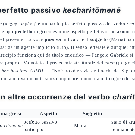
 perfetto passivo
kecharitōmenē
ē
(κεχαριτωμένη) è un participio perfetto passivo del verbo
cha
l tempo
perfetto
in greco esprime aspetto perfettivo: un'azione 
nel presente. La voce
passiva
indica che il soggetto (Maria) ha r
zia) da un agente implicito (Dio). Il senso letterale è dunque: "tu
articipio funziona qui da titolo onorifico — l'angelo Gabriele s
e proprio. Va notato il precedente strutturale del
chen
(חן, grazia/favore) di Noè in
chen be-einei YHWH
— "Noè trovò grazia agli occhi del Signore
ra una nuova umanità senza implicare immunità ontologica del s
n altre occorrenze del verbo
chari
rma greca
Aspetto
Soggetto
perfetto passivo
stato di gr
haritōmenē
Maria
participio
permanent