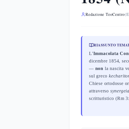
Redazione TeoCentro
(E
RIASSUNTO TEMA
L'
Immacolata Con
dicembre 1854, sec
—
non
la nascita v
sul greco
kecharit
Chiese ortodosse o
attraverso
synergei
scritturistico (Rm 3