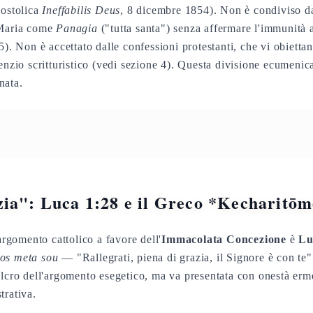
postolica
Ineffabilis Deus
, 8 dicembre 1854). Non è condiviso d
 Maria come
Panagia
("tutta santa") senza affermare l'immunità 
5). Non è accettato dalle confessioni protestanti, che vi obiett
enzio scritturistico (vedi sezione 4). Questa divisione ecumenica
nata.
zia": Luca 1:28 e il Greco *Kecharitō
'argomento cattolico a favore dell'
Immacolata Concezione
è
Lu
os meta sou
— "Rallegrati, piena di grazia, il Signore è con te"
ulcro dell'argomento esegetico, ma va presentata con onestà erm
trativa.