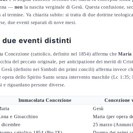
Anna —
non
la nascita verginale di Gesù. Questa confusione, s
 al termine. Va chiarita subito: si tratta di due dottrine teologic
erse, due eventi separati di nove mesi.
 due eventi distinti
a Concezione (cattolico, definito nel 1854) afferma che
Maria
chia del peccato originale, per anticipazione dei meriti di Cris
 Gesù (definito nei Simboli dei primi concili) afferma invece c
 opera dello Spirito Santo senza intervento maschile (Lc 1:35; 
i e riguardano persone diverse.
Immacolata Concezione
Concezione v
aria
Gesù
nna e Gioacchino
Maria (per opera de
 dicembre
25 marzo (Annunci
ogma cattolico 1854 (Pio IX)
Dogma dei primi co