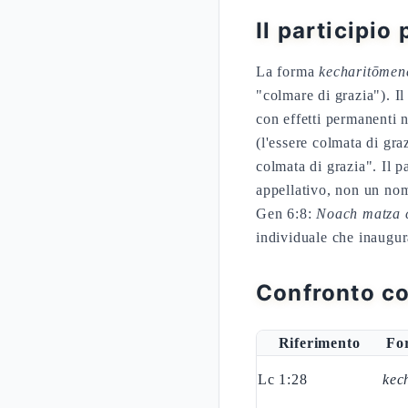
Il participio
La forma
kecharitōmen
"colmare di grazia"). I
con effetti permanenti 
(l'essere colmata di gra
colmata di grazia". Il p
appellativo, non un nom
Gen 6:8:
Noach matza 
individuale che inaugu
Confronto co
Riferimento
Fo
Lc 1:28
kec