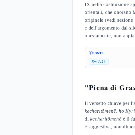
IX nella costituzione a
orientali, che onorano
originale (vedi sezione 
e dell'argomento dal sil
onestamente, non appia
FONTI:
Rm 3:23
"Piena di Gra
Il versetto chiave per l
kecharitōmenē, ho Kyri
di
kecharitōmenē
è il f
è suggestiva, non dimos