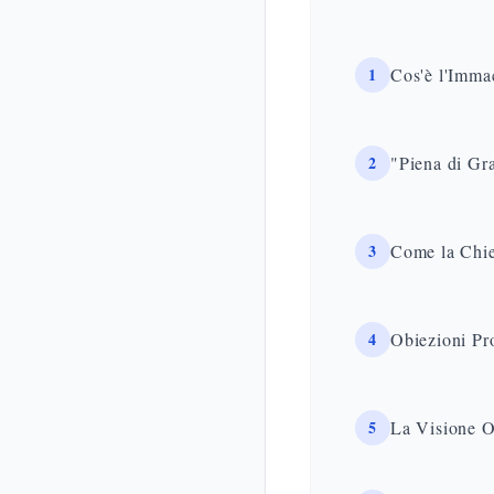
1
Cos'è l'Imma
2
"Piena di Gr
3
Come la Chie
4
Obiezioni Pr
5
La Visione O