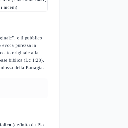
ni niceni)
inale", e il pubblico
) evoca purezza in
ccato originale alla
ase biblica (Lc 1:28),
todossa della
Panagia
.
tolico
(definito da Pio