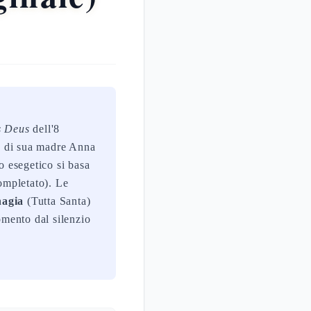
is Deus
dell'8
o di sua madre Anna
 esegetico si basa
completato). Le
agia
(Tutta Santa)
omento dal silenzio