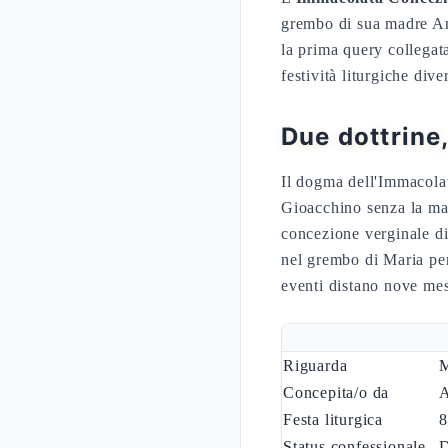
grembo di sua madre 
la prima query collegata
festività liturgiche div
Due dottrine,
Il dogma dell'Immacolat
Gioacchino senza la mac
concezione verginale di
nel grembo di Maria per
eventi distano nove mes
Riguarda
M
Concepita/o da
A
Festa liturgica
8
Status confessionale
D