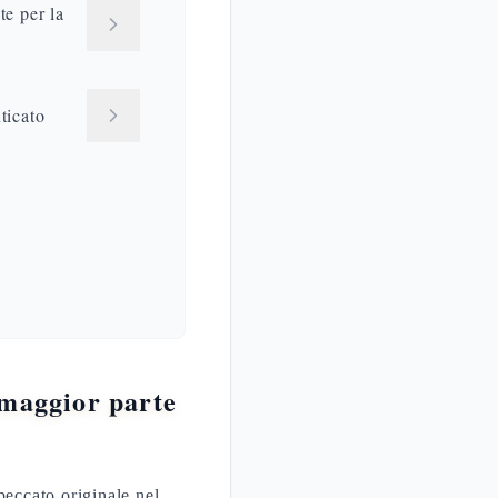
e per la
ticato
 maggior parte
peccato originale nel