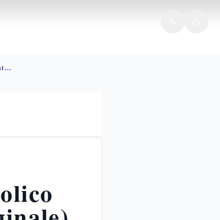
Immacolata concezione significato dogma 1854
olico
ginale)