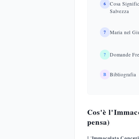
6
Cosa Signifi
Salvezza
7
Maria nel Gi
?
Domande Fre
B
Bibliografia
Cos'è l'Immaco
pensa)
L'
Immacolata Concez