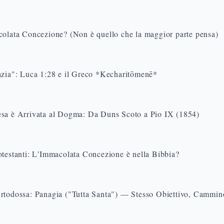
colata Concezione? (Non è quello che la maggior parte pensa)
azia": Luca 1:28 e il Greco *Kecharitōmenē*
sa è Arrivata al Dogma: Da Duns Scoto a Pio IX (1854)
otestanti: L'Immacolata Concezione è nella Bibbia?
rtodossa: Panagia ("Tutta Santa") — Stesso Obiettivo, Cammin