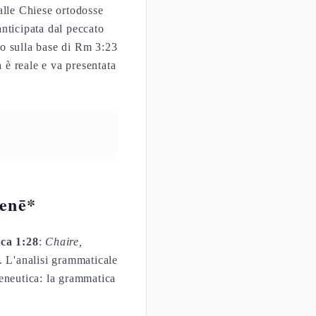
alle Chiese ortodosse
anticipata dal peccato
ano sulla base di Rm 3:23
 è reale e va presentata
menē*
ca 1:28
:
Chaire,
. L'analisi grammaticale
eneutica: la grammatica