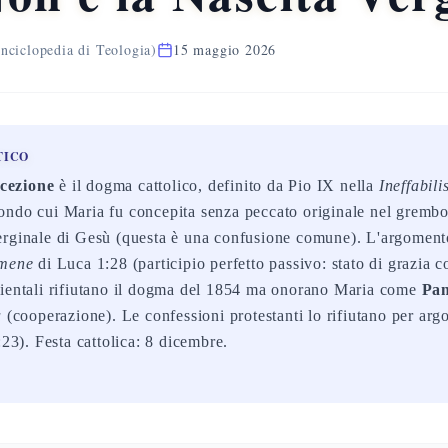
nciclopedia di Teologia)
15 maggio 2026
TICO
cezione
è il dogma cattolico, definito da Pio IX nella
Ineffabil
ondo cui Maria fu concepita senza peccato originale nel gremb
erginale di Gesù (questa è una confusione comune). L'argomento
omene
di Luca 1:28 (participio perfetto passivo: stato di grazia 
rientali rifiutano il dogma del 1854 ma onorano Maria come
Pan
a
(cooperazione). Le confessioni protestanti lo rifiutano per arg
:23). Festa cattolica: 8 dicembre.