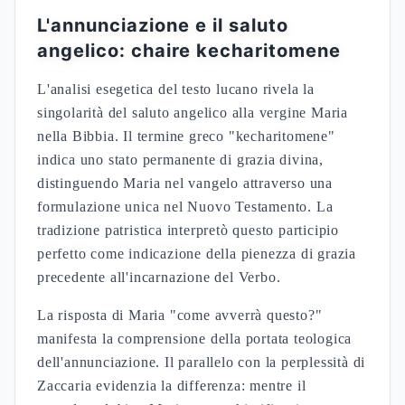
comprensione neotestamentaria del concepimento
verginale. Il termine ebraico "almah" (giovane
donna) venne reso con "parthenos" (vergine) nella
Settanta, scelta adottata da Matteo (Mt 1:23) per la
sua narrazione dell'annunciazione. Questa
traduzione riflette l'interpretazione messianica del
passo isaiano nella comunità primitiva.
La testimonianza lucana sottolinea elementi
distintivi:
L'anomalia genetica riconosciuta da
Elisabetta: "benedetto il frutto del tuo
seno", indicando patrimonio genetico
esclusivamente mariano
La proclamazione profetica "madre del
mio Kyrios", titolo divino che anticipa la