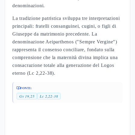
FONTI:
Isaia 7:14
Mt 1,23
Le madri d'Israele come modelli di
Maria
Le donne nella Bibbia ebraica stabiliscono
tipologie che prefigurano il ruolo mariano. Anna,
madre di Samuele, rappresenta il modello della
consacrazione totale al Signore attraverso
la
preghiera
(1Sam 1:1-28). La tradizione rabbinica
sviluppa il concetto di purità rituale femminile
attraverso elaborate normative: "I saggi
paragonarono la donna a tre stanze: il cortile
Chiedi
interno, l'anticamera e la stanza superiore" (Niddah
2:5).