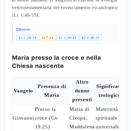
pratica mantenendo fede nell'annuncio divino. Il
suo fiat rappresenta l'assenso libero della creatura
al piano salvifico, tema centrale nella mariologia
patristica.
Il Magnificat: teologia del
rovesciamento e continuità
profetica
Il cantico mariano riecheggia strutturalmente il
cantico di Anna (1Sam 2:1-10), articolando la
teologia del rovesciamento escatologico
caratteristica del kerygma lucano. Maria proclama
l'azione divina che "rovescia i potenti dai troni e
innalza gli umili", tema che percorre l'intero
vangelo lucano attraverso le parabole del ricco
stolto (Lc 12:16-21) e del fariseo e pubblicano (Lc
18:9-14).