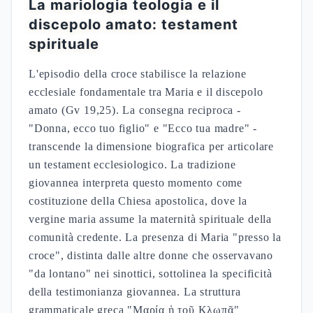
riflessione cristologica del V secolo. Il termine
greco Θεοτόκος ("Colei che genera Dio") afferma
che Maria non è semplicemente madre della natura
umana di Cristo, ma della Persona del Logos
incarnato che assume simultaneamente natura
divina e umana (Mt 1,23). La controversia emerge
quando Nestorio di Costantinopoli propone il titolo
alternativo Christotokos ("Colei che genera
Cristo"), suggerendo una separazione tra le due
nature che compromette l'unità ipostatica. Cirillo di
Alessandria nella Seconda Lettera a Nestorio
confuta questa posizione, stabilendo che Maria è
"madre di Dio" poiché partorisce il Kyrios stesso.
La formulazione lucana della "madre del kyrios"
nella Visitazione (Lc 1,39-45) anticipa
teologicamente questa definizione conciliare.