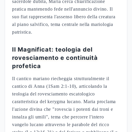
confessione post-pasquale
Il movimento del Battista nel grembo
materno come riconoscimento pre-natale
del Messia
La cooperazione sinergica di Maria emerge nel
racconto della presentazione al tempio (Lc 2:22-
38), dove Simeone profetizza direttamente "a
Maria, la madre di lui", formula che evidenzia il
ruolo materno nell'economia salvifica.
FONTI:
Is 7:14
Mt 1:23
Lc 2:22-38