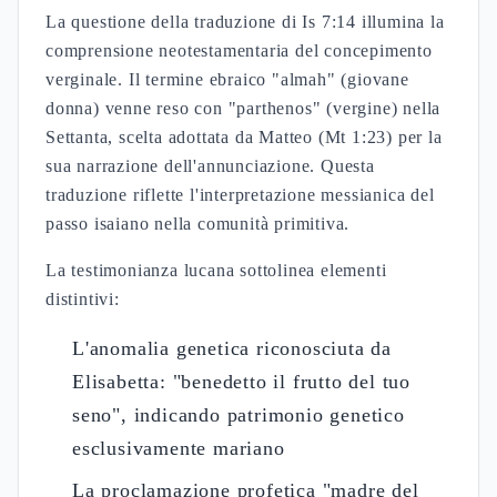
dimensione tipologica emergente dalla narrazione
giovannea rivela la madre di Gesù come "Madre
universale dei dispersi figli di Dio, unificati nella
persona di Cristo" (Gv 11,51-52). Questa
prospettiva mariologica non può essere dissociata
dalla cristologia del Logos incarnato, dove la
vergine maria rappresenta la Chiesa-Madre che
raccoglie i credenti dispersi, esprimendo il legame
profondo tra Maria e la Chiesa, analogamente al
ruolo di Gerusalemme nel Tempio
veterotestamentario.
FONTI:
Gv 2,1-12
Mt 1,23
Gv 11,51-52
La mariologia teologia e il