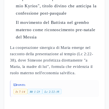
discepolo amato: testament
spirituale
L'episodio della croce stabilisce la relazione
ecclesiale fondamentale tra Maria e il discepolo
amato (Gv 19,25). La consegna reciproca -
"Donna, ecco tuo figlio" e "Ecco tua madre" -
transcende la dimensione biografica per articolare
un testament ecclesiologico. La tradizione
giovannea interpreta questo momento come
costituzione della Chiesa apostolica, dove la
vergine maria assume la maternità spirituale della
comunità credente. La presenza di Maria "presso la
croce", distinta dalle altre donne che osservavano
"da lontano" nei sinottici, sottolinea la specificità
della testimonianza giovannea. La struttura
grammaticale greca "Μαρία ἡ τοῦ Κλωπᾶ"
distingue chiaramente tra le diverse figure mariane,