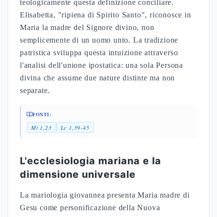
Miriam nel contesto ebraico del
I secolo: donne nella Bibbia e
nella Palestina
L'etimologia di Miriam e lo status
della donna ebrea
Il nome Miriam, nella tradizione ebraica, deriva
probabilmente dalla radice
mrh
(amarezza) o
mrm