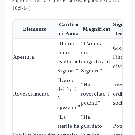
Maria nella teologia patristica:
Ireneo, Efrem il Siro, Gregorio
di Nazianzo
La vergine maria nella tradizione
giovannea: dalla tipologia vetero-