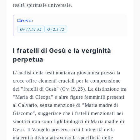
La traduzione dei Settanta di Isaia 7:14 con
parthenos
(vergine) anziché
almah
(giovane
donna) rappresenta una scelta teologica
determinante. Il testo masoretico presenta "la
giovane concepirà", mentre la LXX afferma "la
vergine sarà incinta" (Mt 1,23). Questa differenza
lessicale riflette l'interpretazione messianica del
versetto nella comunità alessandrina, che
influenzerà profondamente la cristologia primitiva.
Termine
Ebraico
LXX
Significato
giovane
almah
עלמה
παρθένος
donna/vergine
betulah
בתולה
παρθένος
vergine
na'arah
נערה
νεάνις
ragazza