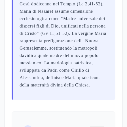
dell'Incarnazione
L'angelo Gabriele viene inviato a Nazaret presso
una vergine promessa sposa di Giuseppe (Lc 1:26-
38). Il dialogo angelico rivela la concezione
verginale per opera dello Spirito Santo,
adempiendo la profezia isaiana della giovane che
concepirà l'Emmanuele (Is 7:14). Maria risponde
con il fiat che inaugura l'economia della salvezza.
Il testo lucano sottolinea il turbamento iniziale e
l'assenso consapevole della Vergine.
La visitazione a Elisabetta manifesta il
riconoscimento profetico di Maria madre di Gesù
come "madre del mio Signore" (Lc 1:39-45). Lo
Spirito Santo muove il Battista nel grembo materno
al saluto mariano. Il Magnificat esprime la teologia
veterotestamentaria del rovesciamento escatologico