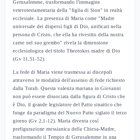
(altezza), riflettendo la condizione della donna nel
Primo Tempio. Le donne nella Bibbia come Sara,
Rebecca e Rachele stabiliscono precedenti cruciali
per comprendere Maria nella Bibbia come donna
ebrea osservante. La legislazione matrimoniale
della Mishnah stabilisce che "una vergine si sposa
il quarto giorno, una vedova il quinto" (Ketubot
1:1), evidenziando il controllo sociale sulla
sessualità femminile nel giudaismo del Secondo
Tempio.
FONTI:
Ketubot 1:1
Betulah e almah: la questione
della verginità messianica