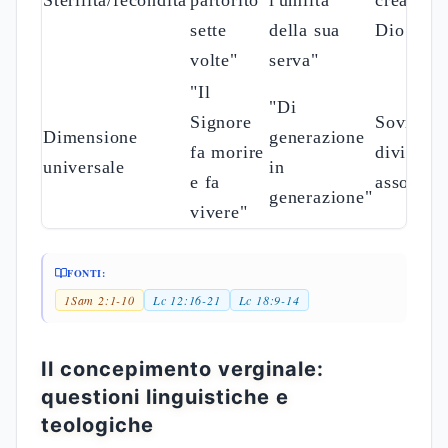
testamentaria alla ecclesiologia
La mariologia teologia giovannea presenta la
vergine maria attraverso una prospettiva
ecclesiologica unica, dove la madre di Gesù
diventa personificazione della Nuova
Gerusalemme. Nel Quarto Vangelo, la madre di
Gesù non è mai chiamata per nome Maria, ma
identificata con i termini cristologici "donna" e
"madre", evidenziando il ruolo ecclesiale nella
economia salvifica. La fede di Maria viene
trasmessa ai discepoli attraverso le modalità
dell'assenso richiesto dalla Torah, stabilendo un
ponte tra l'antica alleanza sinaitica e il Nuovo Patto
siglato "il terzo giorno" (Gv 2,1-12). La tradizione
dei Settanta influenza profondamente questa
lettura, dove la παρθένος diventa segno
dell'Emmanuele incarnato (Mt 1,23). La