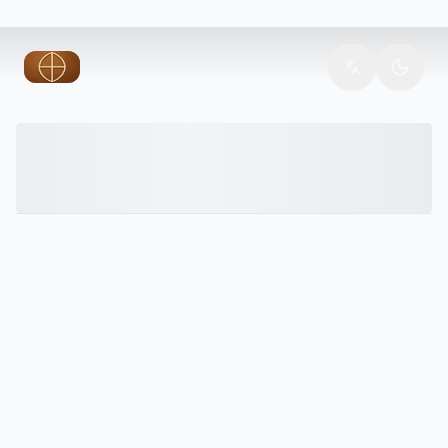
6
Intercessione mariana e
comunione dei santi nella
tradizione apostolica
7
Maria nelle confessioni
cristiane e nell Islam
?
Domande Frequenti
B
Bibliografia
Maria nella Bibbia: presenza