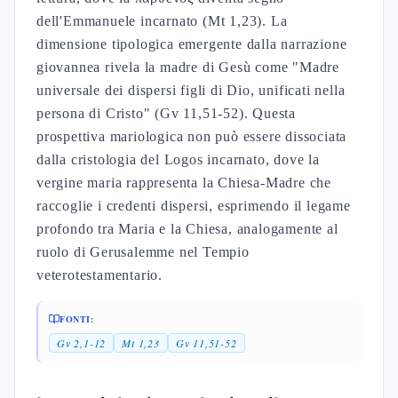
Elisabetta manifesta la presenza del Signore nel
grembo della vergine, confermando la profezia
isaiana della παρθένος che concepisce
l'Emmanuele.
FONTI:
Lc 1,39-45
Theotokos: Maria Madre di Dio
nel Concilio di Efeso (431)
La definizione di Theotokos e la
controversia nestoriana
La denominazione di Maria vergine madre di Dio
come Theotokos rappresenta il culmine della