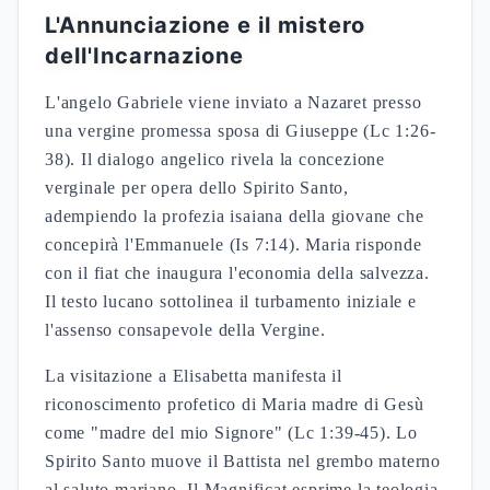
L'annunciazione e il saluto
angelico: chaire kecharitomene
L'analisi esegetica del testo lucano rivela la
singolarità del saluto angelico alla vergine Maria
nella Bibbia. Il termine greco "kecharitomene"
indica uno stato permanente di grazia divina,
distinguendo Maria nel vangelo attraverso una
formulazione unica nel Nuovo Testamento. La
tradizione patristica interpretò questo participio
perfetto come indicazione della pienezza di grazia
precedente all'incarnazione del Verbo.
La risposta di Maria "come avverrà questo?"
manifesta la comprensione della portata teologica
dell'annunciazione. Il parallelo con la perplessità di
Zaccaria evidenzia la differenza: mentre il
sacerdote dubita, Maria cerca chiarificazione