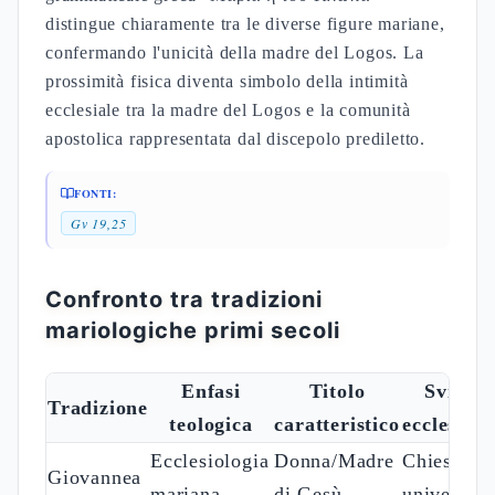
Elisabetta, "ripiena di Spirito Santo", riconosce in
Maria la madre del Signore divino, non
semplicemente di un uomo unto. La tradizione
patristica sviluppa questa intuizione attraverso
l'analisi dell'unione ipostatica: una sola Persona
divina che assume due nature distinte ma non
separate.
FONTI:
Mt 1,23
Lc 1,39-45
L'ecclesiologia mariana e la
dimensione universale
La mariologia giovannea presenta Maria madre di
Gesu come personificazione della Nuova
Gerusalemme, trasformando l'immagine