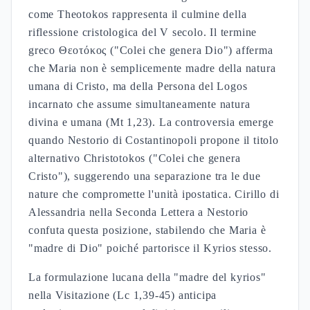
La tradizione patristica sviluppa tre interpretazioni
principali: fratelli consanguinei, cugini, o figli di
Giuseppe da matrimonio precedente. La
denominazione Aeiparthenos ("Sempre Vergine")
rappresenta il consenso conciliare, fondato sulla
comprensione che la maternità divina implica una
consacrazione totale alla generazione del Logos
eterno (Lc 2,22-38).
FONTI:
Gv 19,25
Lc 2,22-38