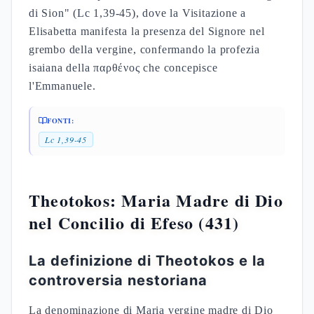
FONTI:
Gv 11,51-52
Gv 2,1-12
I fratelli di Gesù e la verginità
perpetua
L'analisi della testimonianza giovannea presso la
croce offre elementi cruciali per la comprensione
dei "fratelli di Gesù" (Gv 19,25). La distinzione tra
"Maria di Cleopa" e altre figure femminili presenti
al Calvario, senza menzione di "Maria madre di
Giacomo", suggerisce che i fratelli menzionati nei
sinottici non sono figli biologici di Maria madre di
Gesu. Il Vangelo preserva così l'integrità della
maternità divina attraverso la specificità delle
denominazioni.