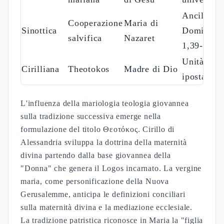
veterotestamentaria della "figlia di Sion" in realtà
ecclesiale. La presenza di Maria come "Madre
universale dei dispersi figli di Dio, unificati nella
persona di Cristo, che ella ha rivestito della nostra
carne nel suo grembo" rivela la dimensione
ecclesiologica del titolo Theotokos madre di Dio
(Gv 11,51-52).
La fede di Maria viene trasmessa ai discepoli
attraverso le modalità dell'assenso di fede richiesto
dalla Torah. Questa valenza mariana in Giovanni
non può essere dissociata dalla figura di Cristo che
è Dio, il grande legislatore del Patto sinaitico che
funge da paradigma del Nuovo Patto siglato il terzo
giorno (Gv 2,1-12). Maria diventa così
prefigurazione messianica della Chiesa-Madre,
trasformando il Tempio di Gerusalemme in una
realtà spirituale universale.