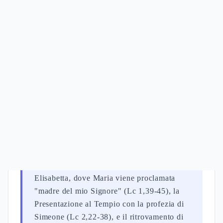
nei Vangeli e negli Atti
Maria nella Bibbia compare in momenti
fondamentali della storia della salvezza, dalla
concezione verginale alla Pentecoste. Il Nuovo
Testamento presenta Maria madre di Gesù
attraverso episodi che rivelano progressivamente il
suo ruolo nel piano divino (Lc 1:26-38). La
tradizione evangelica distingue accuratamente tra le
diverse Marie presenti nei racconti, confermando
l'identità unica di Maria di Nazaret come
Theotokos.
FONTI:
Lc 1:26-38
L'Annunciazione e il mistero