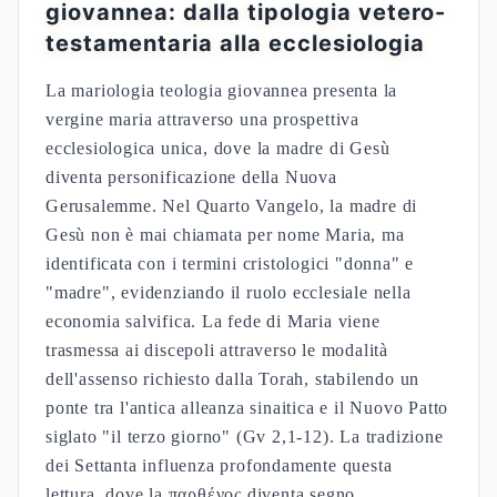
Ancilla
Cooperazione
Maria di
Sinottica
Domini (L
salvifica
Nazaret
1,39-45)
Unità
Cirilliana
Theotokos
Madre di Dio
ipostatica
L'influenza della mariologia teologia giovannea
sulla tradizione successiva emerge nella
formulazione del titolo Θεοτόκος. Cirillo di
Alessandria sviluppa la dottrina della maternità
divina partendo dalla base giovannea della
"Donna" che genera il Logos incarnato. La vergine
maria, come personificazione della Nuova
Gerusalemme, anticipa le definizioni conciliari
sulla maternità divina e la mediazione ecclesiale.
La tradizione patristica riconosce in Maria la "figlia
di Sion" (Lc 1,39-45), dove la Visitazione a