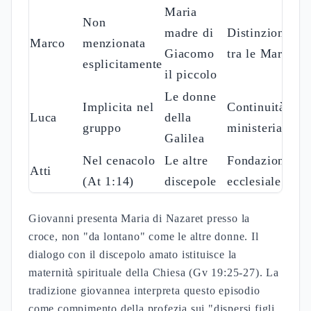
Cantico
Signific
Elemento
Magnificat
di Anna
teologi
"Il mio
"L'anima
Gioia pe
cuore
mia
Apertura
l'interve
esulta nel
magnifica il
divino
Signore"
Signore"
"L'arco
"Ha
Inversio
dei forti
Rovesciamento
rovesciato i
ordine
è
potenti"
sociale
spezzato"
"La
"Ha
sterile ha
guardato
Potenza
Sterilità/fecondità
partorito
l'umiltà
creatrice