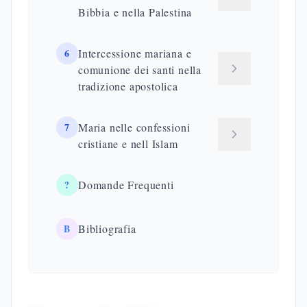
Non
madre di
Distinzione
Marco
menzionata
Giacomo
tra le Marie
esplicitamente
il piccolo
Le donne
Implicita nel
Continuità
Luca
della
gruppo
ministeriale
Galilea
Nel cenacolo
Le altre
Fondazione
Atti
(At 1:14)
discepole
ecclesiale
Giovanni presenta Maria di Nazaret presso la
croce, non "da lontano" come le altre donne. Il
dialogo con il discepolo amato istituisce la
maternità spirituale della Chiesa (Gv 19:25-27). La
tradizione giovannea interpreta questo episodio
come compimento della profezia sui "dispersi figli
di Dio" raccolti nell'unità (Gv 11:51-52).