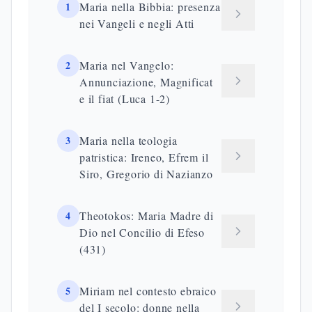
(Lc 1:46-55).
FONTI:
Lc 1:26-38
Is 7:14
Lc 1:39-45
Lc 1:46-55
Maria presso la croce e nella
Chiesa nascente
Altre
Presenza di
Significato
Vangelo
donne
Maria
teologico
presenti
Presso la
Maria di
Maternità
Giovanni
croce (Gv
Cleopa,
spirituale
19:25)
Maddalena
universale
Maria