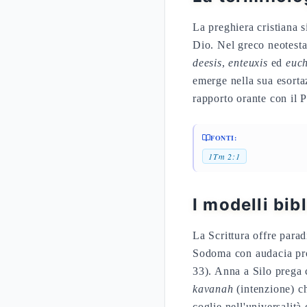
La preghiera cristiana 
Dio. Nel greco neotestam
deesis
,
enteuxis
ed
euch
emerge nella sua esorta
rapporto orante con il P
FONTI:
1Tm 2:1
I modelli bib
La Scrittura offre para
Sodoma con audacia pro
33). Anna a Silo prega c
kavanah
(intenzione) ch
coglie nell'universalità