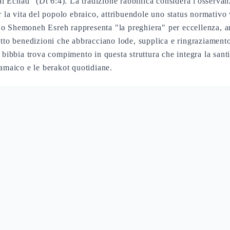
Echad" (Dt 6:4). La tradizione rabbinica considera l'osservanza
r la vita del popolo ebraico, attribuendole uno status normativo
o Shemoneh Esreh rappresenta "la preghiera" per eccellenza, ar
otto benedizioni che abbracciano lode, supplica e ringraziamen
a bibbia trova compimento in questa struttura che integra la san
ramaico e le berakot quotidiane.
ni e la tradizione del Birkat Ha-Ma
ntesto Halakhico
Significato Teologico
Fo
la fissa obbligatoria
Riconoscimento della sovranità divina
Tut
ogni pasto
Gratitudine per il sostentamento
Dt 
ficazione pubblica
Glorificazione del Nome
Mt 