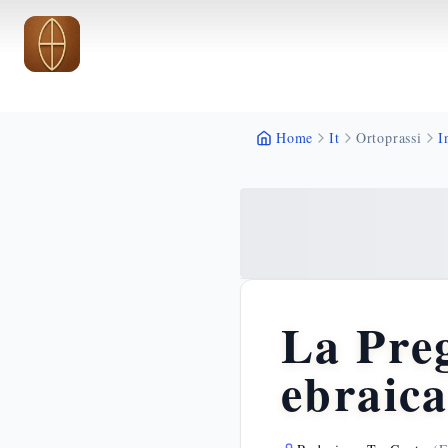
Vai al contenuto principale
Vai al contenuto principale
Home
It
Ortoprassi
I
La Preg
ebraica