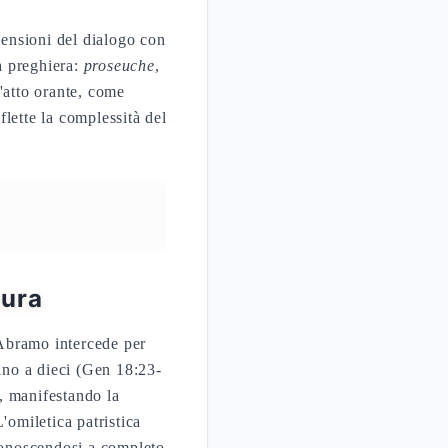
mensioni del dialogo con
la preghiera:
proseuche
,
'atto orante, come
lette la complessità del
tura
 Abramo intercede per
ino a dieci (Gen 18:23-
a, manifestando la
'omiletica patristica
riconoscendosi a completo