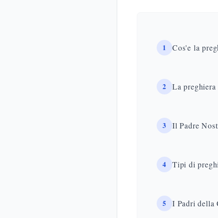
1
Cos'e la preg
2
La preghiera
3
Il Padre Nost
4
Tipi di pregh
5
I Padri della