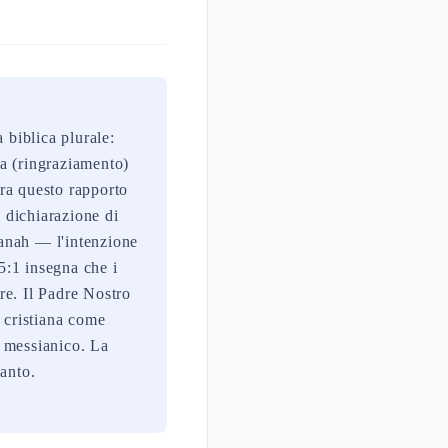
 biblica plurale:
ia (ringraziamento)
ra questo rapporto
e dichiarazione di
anah — l'intenzione
5:1 insegna che i
re. Il Padre Nostro
 cristiana come
o messianico. La
Santo.