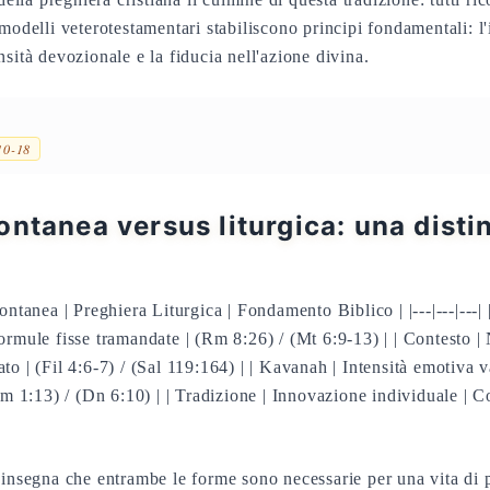
modelli veterotestamentari stabiliscono principi fondamentali: l'
sità devozionale e la fiducia nell'azione divina.
10-18
ontanea versus liturgica: una disti
ontanea | Preghiera Liturgica | Fondamento Biblico | |---|---|---|
rmule fisse tramandate | (Rm 8:26) / (Mt 6:9-13) | | Contesto | 
o | (Fil 4:6-7) / (Sal 119:164) | | Kavanah | Intensità emotiva v
am 1:13) / (Dn 6:10) | | Tradizione | Innovazione individuale | C
 insegna che entrambe le forme sono necessarie per una vita di