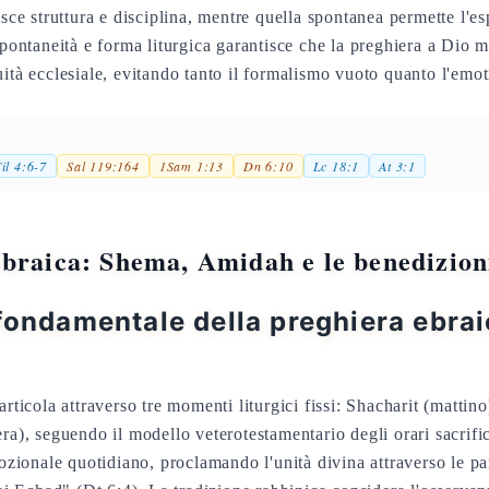
isce struttura e disciplina, mentre quella spontanea permette l'
spontaneità e forma liturgica garantisce che la preghiera a Dio m
uità ecclesiale, evitando tanto il formalismo vuoto quanto l'emo
il 4:6-7
Sal 119:164
1Sam 1:13
Dn 6:10
Lc 18:1
At 3:1
braica: Shema, Amidah e le benedizion
 fondamentale della preghiera ebra
articola attraverso tre momenti liturgici fissi: Shacharit (matti
era), seguendo il modello veterotestamentario degli orari sacrifi
evozionale quotidiano, proclamando l'unità divina attraverso le p