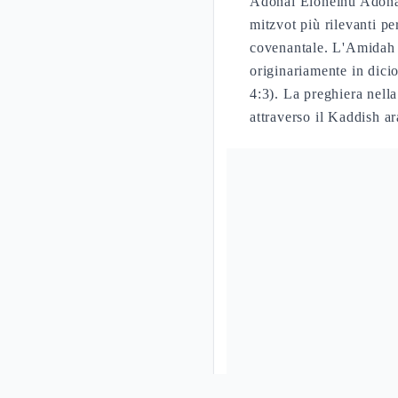
Adonai Eloheinu Adonai 
mitzvot più rilevanti pe
covenantale. L'Amidah 
originariamente in dici
4:3). La preghiera nell
attraverso il Kaddish a
FONTI:
Dt 6:4
Berakhot 4:3
Le benedizio
Elemento
Co
Berakah
Formu
Birkat Ha-Mazon
Dopo 
Kaddish
Santi