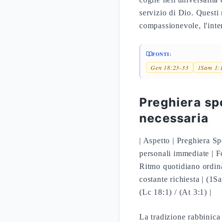
servizio di Dio. Questi 
compassionevole, l'inten
FONTI:
Gen 18:23-33
1Sam 1:
Preghiera sp
necessaria
| Aspetto | Preghiera Sp
personali immediate | Fo
Ritmo quotidiano ordinat
costante richiesta | (1S
(Lc 18:1) / (At 3:1) |
La tradizione rabbinica