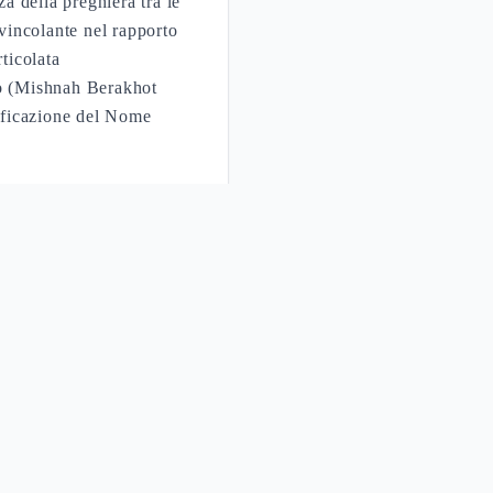
 della preghiera tra le
 vincolante nel rapporto
ticolata
to (Mishnah Berakhot
tificazione del Nome
zon
ndamento Scritturale
te le preghiere ebraiche
8:10
6:9 (parallelo)