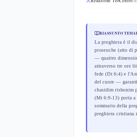
Redazione TeoCentro
(E
RIASSUNTO TEMA
La preghiera è il di
proseuche (atto di p
— quattro dimension
attraverso tre ore l
fede (Dt 6:4) e l'
del cuore — garanti
chasidim rishonim p
(Mt 6:9-13) porta a
sommario della preg
preghiera cristiana 