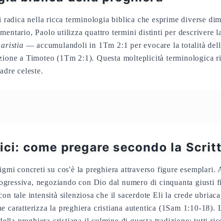
si radica nella ricca terminologia biblica che esprime diverse di
entario, Paolo utilizza quattro termini distinti per descrivere 
aristia
— accumulandoli in 1Tm 2:1 per evocare la totalità dell
zione a Timoteo (1Tm 2:1). Questa molteplicità terminologica rif
adre celeste.
lici: come pregare secondo la Scrit
digmi concreti su cos'è la preghiera attraverso figure esemplari.
gressiva, negoziando con Dio dal numero di cinquanta giusti f
on tale intensità silenziosa che il sacerdote Eli la crede ubriac
e caratterizza la preghiera cristiana autentica (1Sam 1:10-18). L
 della preghiera cristiana il culmine di questa tradizione: tutti 