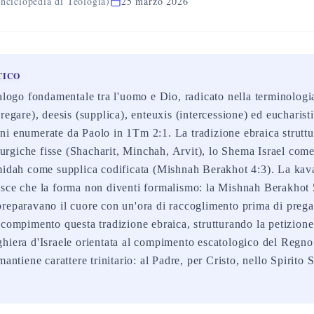
nciclopedia di Teologia)
25 marzo 2026
TICO
alogo fondamentale tra l'uomo e Dio, radicato nella terminologia
regare), deesis (supplica), enteuxis (intercessione) ed eucharist
i enumerate da Paolo in 1Tm 2:1. La tradizione ebraica struttu
iturgiche fisse (Shacharit, Minchah, Arvit), lo Shema Israel com
Amidah come supplica codificata (Mishnah Berakhot 4:3). La kav
sce che la forma non diventi formalismo: la Mishnah Berakhot 
reparavano il cuore con un'ora di raccoglimento prima di prega
 compimento questa tradizione ebraica, strutturando la petizione
hiera d'Israele orientata al compimento escatologico del Regn
mantiene carattere trinitario: al Padre, per Cristo, nello Spirito 