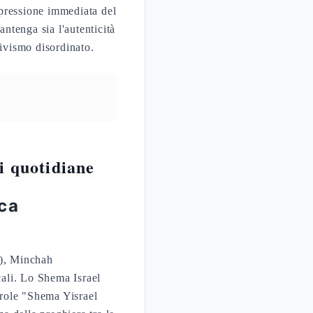
espressione immediata del
antenga sia l'autenticità
tivismo disordinato.
i quotidiane
ica
no), Minchah
cali. Lo Shema Israel
arole "Shema Yisrael