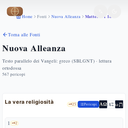
Vai al contenuto principale
Matteo 6 1 18
Home
Fonti
Nuova Alleanza
Torna alle Fonti
Nuova Alleanza
Testo parallelo dei Vangeli: greco (SBLGNT) · lettura
ortodossa
567
pericopi
La vera religiosità
ת
AZ
ω
ΑΩ
🗝️
25
Pericopi
1
🗝️
2