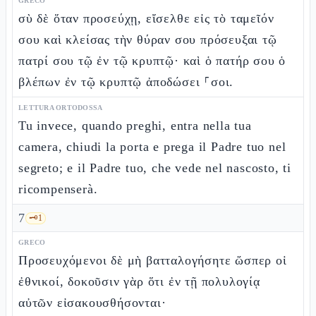
GRECO
σὺ δὲ ὅταν προσεύχῃ, εἴσελθε εἰς τὸ ταμεῖόν
σου καὶ κλείσας τὴν θύραν σου πρόσευξαι τῷ
πατρί σου τῷ ἐν τῷ κρυπτῷ· καὶ ὁ πατήρ σου ὁ
βλέπων ἐν τῷ κρυπτῷ ἀποδώσει ⸀σοι.
LETTURA ORTODOSSA
Tu invece, quando preghi, entra nella tua
camera, chiudi la porta e prega il Padre tuo nel
segreto; e il Padre tuo, che vede nel nascosto, ti
ricompenserà.
7
🗝️
1
GRECO
Προσευχόμενοι δὲ μὴ βατταλογήσητε ὥσπερ οἱ
ἐθνικοί, δοκοῦσιν γὰρ ὅτι ἐν τῇ πολυλογίᾳ
αὐτῶν εἰσακουσθήσονται·