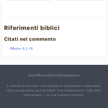
Riferimenti biblici
Citati nel commento
Matteo 6,1-18
Salmi
Mishnah
Fonti
Halakhah
Quiz
I contenuti di TeoCentro sono strumenti di orientamento e ampliamento
della consapevolezza sui temi trattati. Non sostituiscono lo studio delle
fonti primarie — ne sono il punto di partenza.