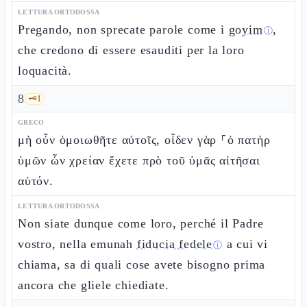
LETTURA ORTODOSSA
Pregando, non sprecate parole come i
goyim
,
ⓘ
che credono di essere esauditi per la loro
loquacità.
8
🗝️
1
GRECO
μὴ οὖν ὁμοιωθῆτε αὐτοῖς, οἶδεν γὰρ ⸀ὁ πατὴρ
ὑμῶν ὧν χρείαν ἔχετε πρὸ τοῦ ὑμᾶς αἰτῆσαι
αὐτόν.
LETTURA ORTODOSSA
Non siate dunque come loro, perché il Padre
vostro, nella emunah
fiducia fedele
a cui vi
ⓘ
chiama, sa di quali cose avete bisogno prima
ancora che gliele chiediate.