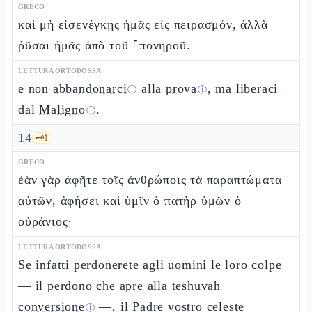
GRECO
καὶ μὴ εἰσενέγκῃς ἡμᾶς εἰς πειρασμόν, ἀλλὰ
ῥῦσαι ἡμᾶς ἀπὸ τοῦ ⸀πονηροῦ.
LETTURA ORTODOSSA
e non
abbandonarci
alla
prova
, ma liberaci
ⓘ
ⓘ
dal
Maligno
.
ⓘ
14
🗝️
1
GRECO
ἐὰν γὰρ ἀφῆτε τοῖς ἀνθρώποις τὰ παραπτώματα
αὐτῶν, ἀφήσει καὶ ὑμῖν ὁ πατὴρ ὑμῶν ὁ
οὐράνιος·
LETTURA ORTODOSSA
Se infatti perdonerete agli uomini le loro colpe
— il perdono che apre alla teshuvah
conversione
—, il Padre vostro celeste
ⓘ