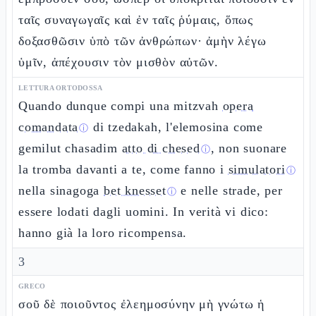
ταῖς συναγωγαῖς καὶ ἐν ταῖς ῥύμαις, ὅπως
δοξασθῶσιν ὑπὸ τῶν ἀνθρώπων· ἀμὴν λέγω
ὑμῖν, ἀπέχουσιν τὸν μισθὸν αὐτῶν.
LETTURA ORTODOSSA
Quando dunque compi una mitzvah
opera
comandata
di tzedakah, l'elemosina come
ⓘ
gemilut chasadim
atto di chesed
, non suonare
ⓘ
la tromba davanti a te, come fanno i
simulatori
ⓘ
nella sinagoga
bet knesset
e nelle strade, per
ⓘ
essere lodati dagli uomini. In verità vi dico:
hanno già la loro ricompensa.
3
GRECO
σοῦ δὲ ποιοῦντος ἐλεημοσύνην μὴ γνώτω ἡ