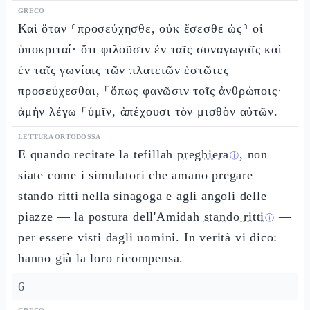
GRECO
Καὶ ὅταν ⸂προσεύχησθε, οὐκ ἔσεσθε ὡς⸃ οἱ
ὑποκριταί· ὅτι φιλοῦσιν ἐν ταῖς συναγωγαῖς καὶ
ἐν ταῖς γωνίαις τῶν πλατειῶν ἑστῶτες
προσεύχεσθαι, ⸀ὅπως φανῶσιν τοῖς ἀνθρώποις·
ἀμὴν λέγω ⸀ὑμῖν, ἀπέχουσι τὸν μισθὸν αὐτῶν.
LETTURA ORTODOSSA
E quando recitate la tefillah
preghiera
, non
ⓘ
siate come i simulatori che amano pregare
stando ritti nella sinagoga e agli angoli delle
piazze — la postura dell'Amidah
stando ritti
—
ⓘ
per essere visti dagli uomini. In verità vi dico:
hanno già la loro ricompensa.
6