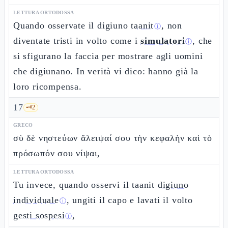
LETTURA ORTODOSSA
Quando osservate il digiuno
taanit
, non
ⓘ
diventate tristi in volto come i
simulatori
, che
ⓘ
si sfigurano la faccia per mostrare agli uomini
che digiunano. In verità vi dico: hanno già la
loro ricompensa.
17
🗝️
2
GRECO
σὺ δὲ νηστεύων ἄλειψαί σου τὴν κεφαλὴν καὶ τὸ
πρόσωπόν σου νίψαι,
LETTURA ORTODOSSA
Tu invece, quando osservi il taanit
digiuno
individuale
, ungiti il capo e lavati il volto
ⓘ
gesti sospesi
,
ⓘ