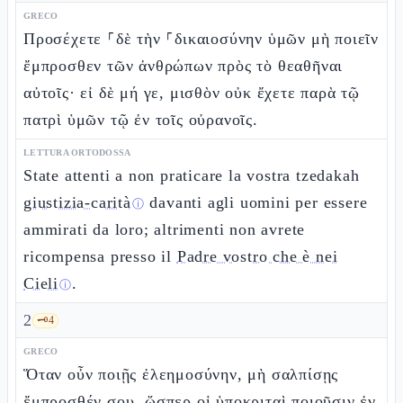
GRECO
Προσέχετε ⸀δὲ τὴν ⸀δικαιοσύνην ὑμῶν μὴ ποιεῖν
ἔμπροσθεν τῶν ἀνθρώπων πρὸς τὸ θεαθῆναι
αὐτοῖς· εἰ δὲ μή γε, μισθὸν οὐκ ἔχετε παρὰ τῷ
πατρὶ ὑμῶν τῷ ἐν τοῖς οὐρανοῖς.
LETTURA ORTODOSSA
State attenti a non praticare la vostra tzedakah
giustizia-carità
davanti agli uomini per essere
ⓘ
ammirati da loro; altrimenti non avrete
ricompensa presso il
Padre vostro che è nei
Cieli
.
ⓘ
2
🗝️
4
GRECO
Ὅταν οὖν ποιῇς ἐλεημοσύνην, μὴ σαλπίσῃς
ἔμπροσθέν σου, ὥσπερ οἱ ὑποκριταὶ ποιοῦσιν ἐν