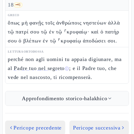
18
🗝️
1
GRECO
ὅπως μὴ φανῇς τοῖς ἀνθρώποις νηστεύων ἀλλὰ
τῷ πατρί σου τῷ ἐν τῷ ⸀κρυφαίῳ· καὶ ὁ πατήρ
σου ὁ βλέπων ἐν τῷ ⸁κρυφαίῳ ἀποδώσει σοι.
LETTURA ORTODOSSA
perché non agli uomini tu appaia digiunare, ma
al
Padre tuo nel segreto
; e il Padre tuo, che
ⓘ
vede nel nascosto, ti ricompenserà.
Approfondimento storico-halakhico
Pericope precedente
Pericope successiva