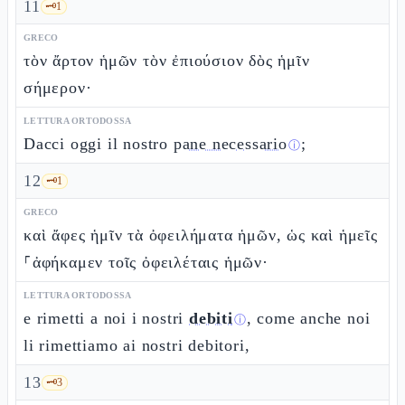
11
🗝️
1
GRECO
τὸν ἄρτον ἡμῶν τὸν ἐπιούσιον δὸς ἡμῖν
σήμερον·
LETTURA ORTODOSSA
Dacci oggi il nostro
pane necessario
;
ⓘ
12
🗝️
1
GRECO
καὶ ἄφες ἡμῖν τὰ ὀφειλήματα ἡμῶν, ὡς καὶ ἡμεῖς
⸀ἀφήκαμεν τοῖς ὀφειλέταις ἡμῶν·
LETTURA ORTODOSSA
e rimetti a noi i nostri
debiti
, come anche noi
ⓘ
li rimettiamo ai nostri debitori,
13
🗝️
3