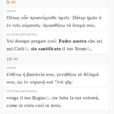
9
🗝️
2
GRECO
Οὕτως οὖν προσεύχεσθε ὑμεῖς· Πάτερ ἡμῶν ὁ
ἐν τοῖς οὐρανοῖς· ἁγιασθήτω τὸ ὄνομά σου,
LETTURA ORTODOSSA
Voi dunque pregate così:
Padre nostro
che sei
nei Cieli
,
sia santificato
il tuo Nome
,
ⓘ
ⓘ
10
🗝️
1
GRECO
ἐλθέτω ἡ βασιλεία σου, γενηθήτω τὸ θέλημά
σου, ὡς ἐν οὐρανῷ καὶ ⸀ἐπὶ γῆς·
LETTURA ORTODOSSA
venga il tuo
Regno
, sia fatta la tua volontà,
ⓘ
come in cielo così in terra.