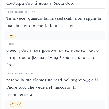
ἀριστερά σου τί ποιεῖ ἡ δεξιά σου,
LETTURA ORTODOSSA
Tu invece, quando fai la tzedakah, non sappia la
tua sinistra ciò che fa la tua destra,
4
🗝️
1
GRECO
ὅπως ᾖ σου ἡ ἐλεημοσύνη ἐν τῷ κρυπτῷ· καὶ ὁ
πατήρ σου ὁ βλέπων ἐν τῷ ⸀κρυπτῷ ἀποδώσει
⸀σοι.
LETTURA ORTODOSSA
perché la tua elemosina resti nel
segreto
; e il
ⓘ
Padre tuo, che vede nel nascosto, ti
ricompenserà.
5
🗝️
2
📜
1