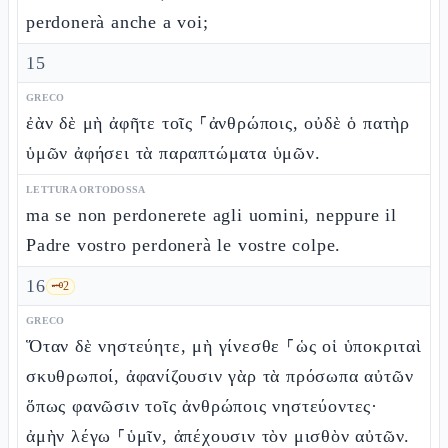
perdonerà anche a voi;
15
GRECO
ἐὰν δὲ μὴ ἀφῆτε τοῖς ⸀ἀνθρώποις, οὐδὲ ὁ πατὴρ
ὑμῶν ἀφήσει τὰ παραπτώματα ὑμῶν.
LETTURA ORTODOSSA
ma se non perdonerete agli uomini, neppure il
Padre vostro perdonerà le vostre colpe.
16
🗝️
2
GRECO
Ὅταν δὲ νηστεύητε, μὴ γίνεσθε ⸀ὡς οἱ ὑποκριταὶ
σκυθρωποί, ἀφανίζουσιν γὰρ τὰ πρόσωπα αὐτῶν
ὅπως φανῶσιν τοῖς ἀνθρώποις νηστεύοντες·
ἀμὴν λέγω ⸀ὑμῖν, ἀπέχουσιν τὸν μισθὸν αὐτῶν.