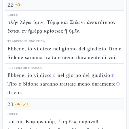
22
🗝️
3
GRECO
πλὴν λέγω ὑμῖν, Τύρῳ καὶ Σιδῶνι ἀνεκτότερον
ἔσται ἐν ἡμέρᾳ κρίσεως ἢ ὑμῖν.
TRADUZIONE GNOSTICA
Ebbene, io vi dico: nel giorno del giudizio Tiro e
Sidone saranno trattate meno duramente di voi.
LETTURA ORTODOSSA
Ebbene, io vi dico
: nel
giorno del giudizio
ⓘ
ⓘ
Tiro e Sidone
saranno trattate meno duramente
ⓘ
di voi.
23
🗝️
6
🔗
1
GRECO
καὶ σύ, Καφαρναούμ, ⸂μὴ ἕως οὐρανοῦ