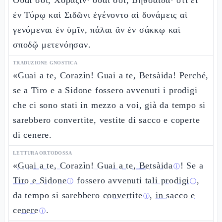
Οὐαί σοι, Χοραζίν· οὐαί σοι, Βηθσαϊδά· ὅτι εἰ
ἐν Τύρῳ καὶ Σιδῶνι ἐγένοντο αἱ δυνάμεις αἱ
γενόμεναι ἐν ὑμῖν, πάλαι ἂν ἐν σάκκῳ καὶ
σποδῷ μετενόησαν.
TRADUZIONE GNOSTICA
«Guai a te, Corazìn! Guai a te, Betsàida! Perché,
se a Tiro e a Sidone fossero avvenuti i prodigi
che ci sono stati in mezzo a voi, già da tempo si
sarebbero convertite, vestite di sacco e coperte
di cenere.
LETTURA ORTODOSSA
«
Guai a te, Corazìn! Guai a te, Betsàida
! Se a
ⓘ
Tiro e Sidone
fossero avvenuti
tali prodigi
,
ⓘ
ⓘ
da tempo si sarebbero
convertite
,
in sacco e
ⓘ
cenere
.
ⓘ