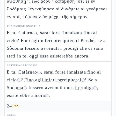
ὑψωθήσῃ⸃; ἕως ᾅδου ⸀καταβήσῃ· ὅτι εἰ ἐν
Σοδόμοις ⸀ἐγενήθησαν αἱ δυνάμεις αἱ γενόμεναι
ἐν σοί, ⸀ἔμεινεν ἂν μέχρι τῆς σήμερον.
TRADUZIONE GNOSTICA
E tu, Cafàrnao, sarai forse innalzata fino al
cielo? Fino agli inferi precipiterai! Perché, se a
Sòdoma fossero avvenuti i prodigi che ci sono
stati in te, oggi essa esisterebbe ancora.
LETTURA ORTODOSSA
E tu,
Cafàrnao
, sarai forse
innalzata fino al
ⓘ
cielo
?
Fino agli inferi precipiterai
! Se a
ⓘ
ⓘ
Sodoma
fossero avvenuti
questi prodigi
,
ⓘ
ⓘ
esisterebbe ancora
.
ⓘ
24
🗝️
2
GRECO