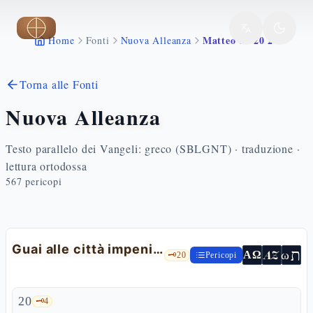
Vai al contenuto principale
Matteo 11 20 24
Home
Fonti
Nuova Alleanza
Torna alle Fonti
Nuova Alleanza
Testo parallelo dei Vangeli: greco (SBLGNT) · traduzione ·
lettura ortodossa
567
pericopi
Guai alle città impenitenti
ת
AZ
ω
ΑΩ
🗝️
20
Pericopi
20
🗝️
4