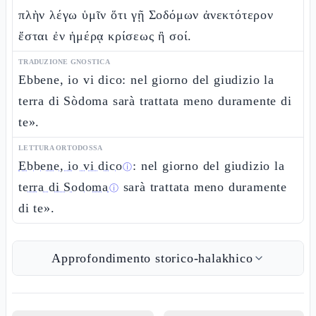
πλὴν λέγω ὑμῖν ὅτι γῇ Σοδόμων ἀνεκτότερον
ἔσται ἐν ἡμέρᾳ κρίσεως ἢ σοί.
TRADUZIONE GNOSTICA
Ebbene, io vi dico: nel giorno del giudizio la
terra di Sòdoma sarà trattata meno duramente di
te».
LETTURA ORTODOSSA
Ebbene, io vi dico
: nel giorno del giudizio la
ⓘ
terra di Sodoma
sarà trattata meno duramente
ⓘ
di te».
Approfondimento storico-halakhico