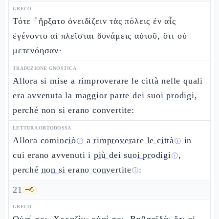
GRECO
Τότε ⸀ἤρξατο ὀνειδίζειν τὰς πόλεις ἐν αἷς
ἐγένοντο αἱ πλεῖσται δυνάμεις αὐτοῦ, ὅτι οὐ
μετενόησαν·
TRADUZIONE GNOSTICA
Allora si mise a rimproverare le città nelle quali
era avvenuta la maggior parte dei suoi prodigi,
perché non si erano convertite:
LETTURA ORTODOSSA
Allora
cominciò
a
rimproverare le città
in
ⓘ
ⓘ
cui erano avvenuti i
più dei suoi prodigi
,
ⓘ
perché
non si erano convertite
:
ⓘ
21
🗝️
5
GRECO