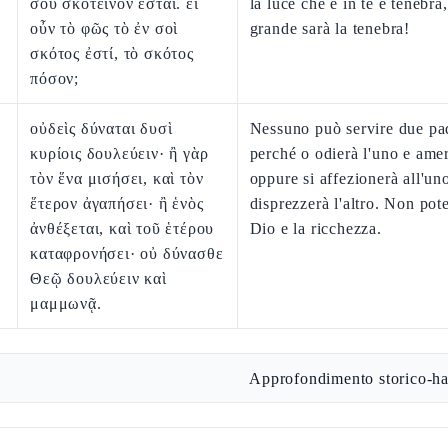
σου σκοτεινὸν ἔσται. εἰ
la luce che è in te è tenebra
οὖν τὸ φῶς τὸ ἐν σοὶ
grande sarà la tenebra!
σκότος ἐστί, τὸ σκότος
πόσον;
οὐδεὶς δύναται δυσὶ
Nessuno può servire due pa
κυρίοις δουλεύειν· ἢ γὰρ
perché o odierà l'uno e amerà
τὸν ἕνα μισήσει, καὶ τὸν
oppure si affezionerà all'un
ἕτερον ἀγαπήσει· ἢ ἑνὸς
disprezzerà l'altro. Non pote
ἀνθέξεται, καὶ τοῦ ἑτέρου
Dio e la ricchezza.
καταφρονήσει· οὐ δύνασθε
Θεῷ δουλεύειν καὶ
μαμμωνᾷ.
Approfondimento storico-ha