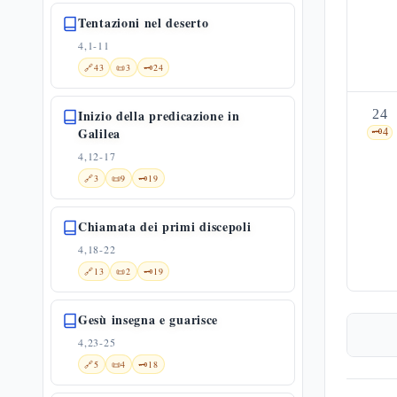
Tentazioni nel deserto
4,1-11
🔗
43
📜
3
🗝️
24
Inizio della predicazione in
24
Galilea
🗝️
4
4,12-17
🔗
3
📜
9
🗝️
19
Chiamata dei primi discepoli
4,18-22
🔗
13
📜
2
🗝️
19
Gesù insegna e guarisce
4,23-25
🔗
5
📜
4
🗝️
18