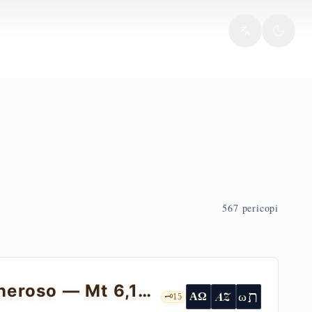
567
pericopi
I due tesori e i due padroni: l'occhio generoso — Mt 6,19-24
ת
AZ
ω
ΑΩ
🗝️
15