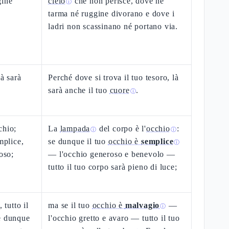
gine
cielo
che non perisce, dove né
ⓘ
n
tarma né ruggine divorano e dove i
ladri non scassinano né portano via.
là sarà
Perché dove si trova il tuo tesoro, là
sarà anche il tuo
cuore
.
ⓘ
chio;
La
lampada
del corpo è l'
occhio
:
ⓘ
ⓘ
mplice,
se dunque il tuo
occhio è
semplice
ⓘ
oso;
— l'occhio generoso e benevolo —
tutto il tuo corpo sarà pieno di luce;
 tutto il
ma se il tuo
occhio è
malvagio
—
ⓘ
e dunque
l'occhio gretto e avaro — tutto il tuo