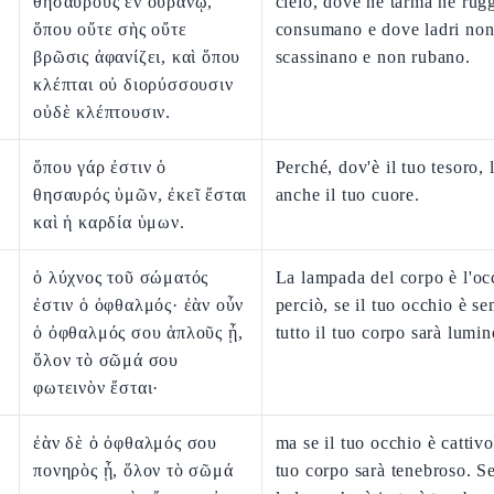
θησαυροὺς ἐν οὐρανῷ,
cielo, dove né tarma né rug
ὅπου οὔτε σὴς οὔτε
consumano e dove ladri no
βρῶσις ἀφανίζει, καὶ ὅπου
scassinano e non rubano.
κλέπται οὐ διορύσσουσιν
οὐδὲ κλέπτουσιν.
ὅπου γάρ ἐστιν ὁ
Perché, dov'è il tuo tesoro, 
θησαυρός ὑμῶν, ἐκεῖ ἔσται
anche il tuo cuore.
καὶ ἡ καρδία ὑμων.
ὁ λύχνος τοῦ σώματός
La lampada del corpo è l'oc
ἐστιν ὁ ὀφθαλμός· ἐὰν οὖν
perciò, se il tuo occhio è se
ὁ ὀφθαλμός σου ἁπλοῦς ᾖ,
tutto il tuo corpo sarà lumin
ὅλον τὸ σῶμά σου
φωτεινὸν ἔσται·
ἐὰν δὲ ὁ ὀφθαλμός σου
ma se il tuo occhio è cattivo,
πονηρὸς ᾖ, ὅλον τὸ σῶμά
tuo corpo sarà tenebroso. S