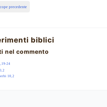
icope precedente
erimenti biblici
ti nel commento
,19-24
0,2
erbi 10,2