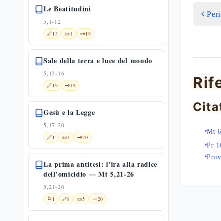
Le Beatitudini
Per
5,1-12
🔗
13
📜
1
🗝️
19
Sale della terra e luce del mondo
5,13-16
Rif
🔗
19
🗝️
19
Cita
Gesù e la Legge
5,17-20
Mt 6
🔗
1
📜
3
🗝️
20
Pr 1
Prov
La prima antitesi: l'ira alla radice
dell'omicidio — Mt 5,21-26
5,21-26
🌀
1
🔗
8
📜
5
🗝️
20