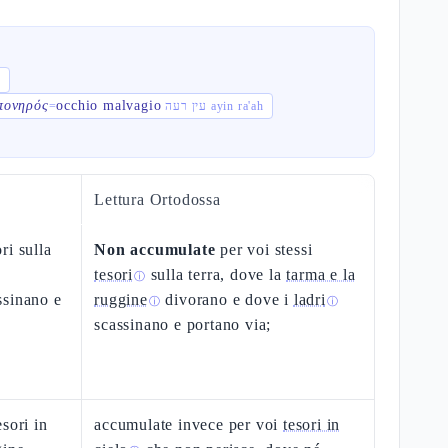
v
πονηρός
occhio malvagio
=
עין רעה ayin ra'ah
Lettura Ortodossa
ri sulla
Non accumulate
per voi stessi
tesori
sulla terra, dove la
tarma e la
ⓘ
ssinano e
ruggine
divorano e dove i
ladri
ⓘ
ⓘ
scassinano e portano via;
sori in
accumulate invece per voi
tesori in