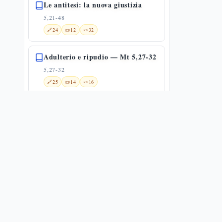
Le antitesi: la nuova giustizia
5,21-48
🔗
24
📜
12
🗝️
32
Adulterio e ripudio — Mt 5,27-32
5,27-32
🔗
25
📜
14
🗝️
16
I giuramenti — Mt 5,33-37
5,33-37
🔗
18
📜
15
🗝️
16
Occhio per occhio: dal limite alla
non-ritorsione — Mt 5,38-42
5,38-42
🔗
21
📜
3
🗝️
16