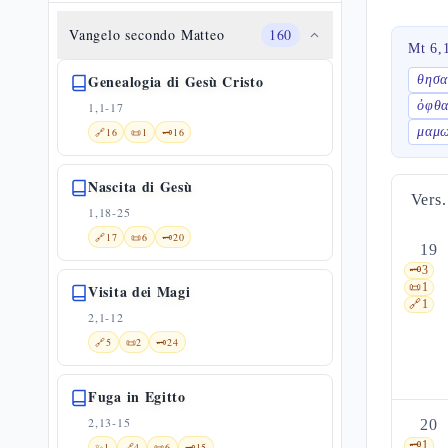
Vangelo secondo Matteo
160
Mt 6,
Genealogia di Gesù Cristo
θησα
ὀφθα
1,1-17
μαμ
🔗
16
📜
1
🗝️
16
Nascita di Gesù
Vers.
1,18-25
🔗
17
📜
6
🗝️
20
19
🗝️
3
📜
1
Visita dei Magi
🔗
1
2,1-12
🔗
5
📜
2
🗝️
24
Fuga in Egitto
2,13-15
20
🗝️
1
✨
1
🔗
4
📜
6
🗝️
15