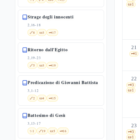
📜
1
Strage degli innocenti
2,16-18
🔗
8
📜
3
🗝️
17
21
Ritorno dall'Egitto
🗝️
1
2,19-23
🔗
5
📜
3
🗝️
19
22
Predicazione di Giovanni Battista
🗝️
3
3,1-12
📜
1
🔗
2
📜
4
🗝️
15
Battesimo di Gesù
3,13-17
23
✨
1
🔗
19
📜
5
🗝️
16
🗝️
3
📜
1