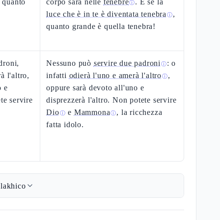
, quanto
corpo sarà nelle
tenebre
. E se la
ⓘ
luce che è in te è diventata tenebra
,
ⓘ
quanto grande è quella tenebra!
droni,
Nessuno può
servire due padroni
: o
ⓘ
 l'altro,
infatti
odierà l'uno e amerà l'altro
,
ⓘ
o e
oppure sarà devoto all'uno e
te servire
disprezzerà l'altro. Non potete servire
Dio
e
Mammona
, la ricchezza
ⓘ
ⓘ
fatta idolo.
lakhico