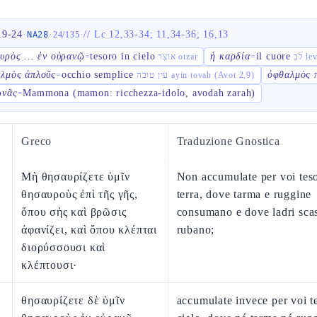
19-24
·
·
·
//
Lc 12,33-34; 11,34-36; 16,13
NA28
24
/
135
υρὸς ... ἐν οὐρανῷ
tesoro in cielo
ἡ καρδία
il cuore
=
אוצר otzar
=
לב le
λμὸς ἁπλοῦς
occhio semplice
ὀφθαλμὸς 
=
עין טובה ayin tovah (Avot 2,9)
ωνᾶς
Mammona (mamon: ricchezza-idolo, avodah zarah)
=
Greco
Traduzione Gnostica
Μὴ θησαυρίζετε ὑμῖν
Non accumulate per voi teso
θησαυροὺς ἐπὶ τῆς γῆς,
terra, dove tarma e ruggine
ὅπου σὴς καὶ βρῶσις
consumano e dove ladri sca
ἀφανίζει, καὶ ὅπου κλέπται
rubano;
διορύσσουσι καὶ
κλέπτουσι·
θησαυρίζετε δὲ ὑμῖν
accumulate invece per voi te