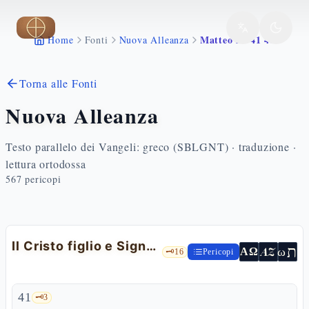
Vai al contenuto principale
Matteo 22 41 46
Home
Fonti
Nuova Alleanza
Torna alle Fonti
Nuova Alleanza
Testo parallelo dei Vangeli: greco (SBLGNT) · traduzione ·
lettura ortodossa
567
pericopi
Il Cristo figlio e Signore di Davide
ת
AZ
ω
ΑΩ
🗝️
16
Pericopi
41
🗝️
3