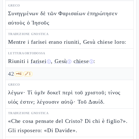
GRECO
Συνηγμένων δὲ τῶν Φαρισαίων ἐπηρώτησεν
αὐτοὺς ὁ Ἰησοῦς
TRADUZIONE GNOSTICA
Mentre i farisei erano riuniti, Gesù chiese loro:
LETTURA ORTODOSSA
Riuniti i
farisei
,
Gesù
chiese
:
ⓘ
ⓘ
ⓘ
42
🗝️
4
🔗
1
GRECO
λέγων· Τί ὑμῖν δοκεῖ περὶ τοῦ χριστοῦ; τίνος
υἱός ἐστιν; λέγουσιν αὐτῷ· Τοῦ Δαυίδ.
TRADUZIONE GNOSTICA
«Che cosa pensate del Cristo? Di chi è figlio?».
Gli risposero: «Di Davide».