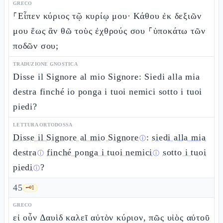
GRECO
⸀Εἶπεν κύριος τῷ κυρίῳ μου· Κάθου ἐκ δεξιῶν
μου ἕως ἂν θῶ τοὺς ἐχθρούς σου ⸀ὑποκάτω τῶν
ποδῶν σου;
TRADUZIONE GNOSTICA
Disse il Signore al mio Signore: Siedi alla mia
destra finché io ponga i tuoi nemici sotto i tuoi
piedi?
LETTURA ORTODOSSA
Disse il Signore al mio Signore
:
siedi alla mia
ⓘ
destra
finché ponga i tuoi nemici
sotto i tuoi
ⓘ
ⓘ
piedi
?
ⓘ
45
🗝️
1
GRECO
εἰ οὖν Δαυὶδ καλεῖ αὐτὸν κύριον, πῶς υἱὸς αὐτοῦ