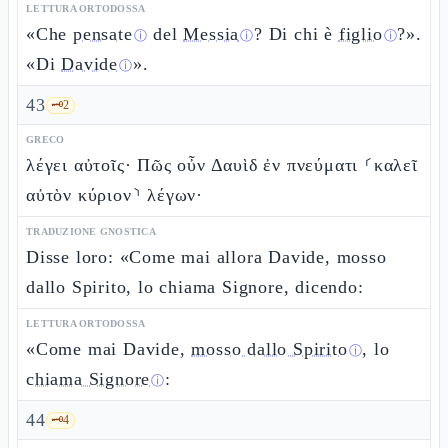
LETTURA ORTODOSSA
«Che
pensate
del
Messia
? Di chi è
figlio
?».
ⓘ
ⓘ
ⓘ
«Di
Davide
».
ⓘ
43
🗝️
2
GRECO
λέγει αὐτοῖς· Πῶς οὖν Δαυὶδ ἐν πνεύματι ⸂καλεῖ
αὐτὸν κύριον⸃ λέγων·
TRADUZIONE GNOSTICA
Disse loro: «Come mai allora Davide, mosso
dallo Spirito, lo chiama Signore, dicendo:
LETTURA ORTODOSSA
«Come mai Davide,
mosso dallo Spirito
, lo
ⓘ
chiama Signore
:
ⓘ
44
🗝️
4