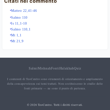
Citati nel commento
Matteo 22,41-46
Salmo 110
Is 11,1-10
Salmo 110,1
Mt 1,1
Mt 21,9
Salmi
Mishnah
Fonti
Halakhah
Quiz
I contenuti di TeoCentro sono strumenti di orientamento e ampliamento
della consapevolezza sui temi trattati. Non sostituiscono lo studio delle
fonti primarie — ne sono il punto di partenza.
© 2026 TeoCentro. Tutti i diritti riservati.