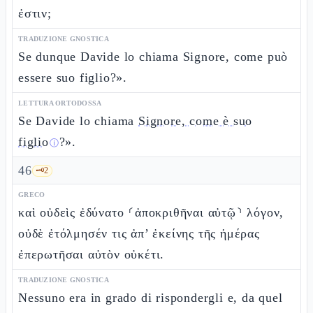
ἐστιν;
TRADUZIONE GNOSTICA
Se dunque Davide lo chiama Signore, come può
essere suo figlio?».
LETTURA ORTODOSSA
Se Davide lo chiama
Signore, come è suo
figlio
?».
ⓘ
46
🗝️
2
GRECO
καὶ οὐδεὶς ἐδύνατο ⸂ἀποκριθῆναι αὐτῷ⸃ λόγον,
οὐδὲ ἐτόλμησέν τις ἀπ’ ἐκείνης τῆς ἡμέρας
ἐπερωτῆσαι αὐτὸν οὐκέτι.
TRADUZIONE GNOSTICA
Nessuno era in grado di rispondergli e, da quel