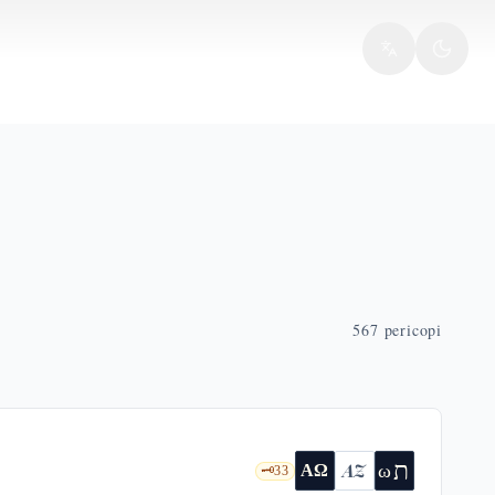
567
pericopi
ת
AZ
ω
ΑΩ
🗝️
33