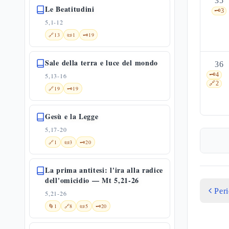
35
Le Beatitudini
🗝️
3
5,1-12
🔗
13
📜
1
🗝️
19
Sale della terra e luce del mondo
36
🗝️
4
5,13-16
🔗
2
🔗
19
🗝️
19
Gesù e la Legge
5,17-20
🔗
1
📜
3
🗝️
20
La prima antitesi: l'ira alla radice
dell'omicidio — Mt 5,21-26
Per
5,21-26
🌀
1
🔗
8
📜
5
🗝️
20