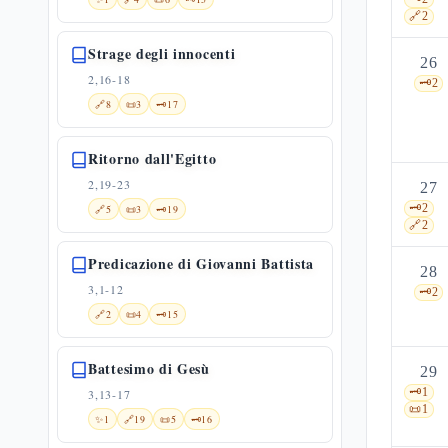
🔗
2
Strage degli innocenti
26
2,16-18
🗝️
2
🔗
8
📜
3
🗝️
17
Ritorno dall'Egitto
2,19-23
27
🗝️
2
🔗
5
📜
3
🗝️
19
🔗
2
Predicazione di Giovanni Battista
28
3,1-12
🗝️
2
🔗
2
📜
4
🗝️
15
Battesimo di Gesù
29
🗝️
1
3,13-17
📜
1
✨
1
🔗
19
📜
5
🗝️
16