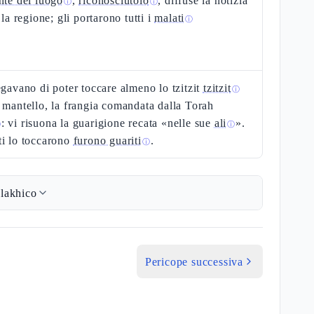
nte del luogo
,
riconosciutolo
, diffuse la notizia
ⓘ
ⓘ
 la regione; gli portarono tutti i
malati
ⓘ
egavano di poter toccare almeno lo tzitzit
tzitzit
ⓘ
 mantello, la frangia comandata dalla Torah
: vi risuona la guarigione recata «nelle sue
ali
».
ⓘ
ⓘ
ti lo toccarono
furono guariti
.
ⓘ
lakhico
Pericope successiva