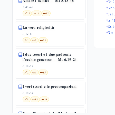
Amare i nemici — Mt 5,43-48
Dt 2
5,43-48
Gb 
🔗
17
📜
16
🗝️
15
Sal 
Is 4
La vera religiosità
Es 3
Nm 
6,1-18
🌀
1
📜
7
🗝️
25
I due tesori e i due padroni:
l'occhio generoso — Mt 6,19-24
6,19-24
🔗
2
📜
9
🗝️
15
I veri tesori e le preoccupazioni
6,19-34
🔗
8
📜
12
🗝️
28
Non affannatevi: la fiducia e il