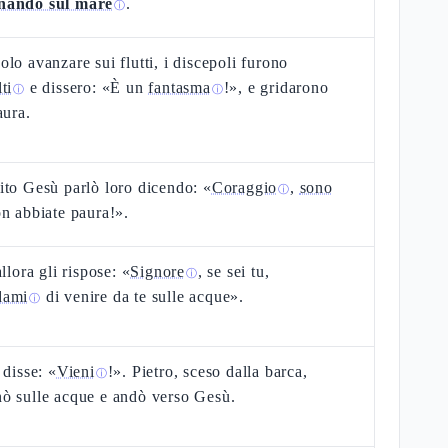
nando sul mare
.
ⓘ
lo avanzare sui flutti, i discepoli furono
ti
e dissero: «È un
fantasma
!», e gridarono
ⓘ
ⓘ
aura.
to Gesù parlò loro dicendo: «
Coraggio
,
sono
ⓘ
on abbiate paura!».
allora gli rispose: «
Signore
, se sei tu,
ⓘ
dami
di venire da te sulle acque».
ⓘ
 disse: «
Vieni
!». Pietro, sceso dalla barca,
ⓘ
ò sulle acque e andò verso Gesù.