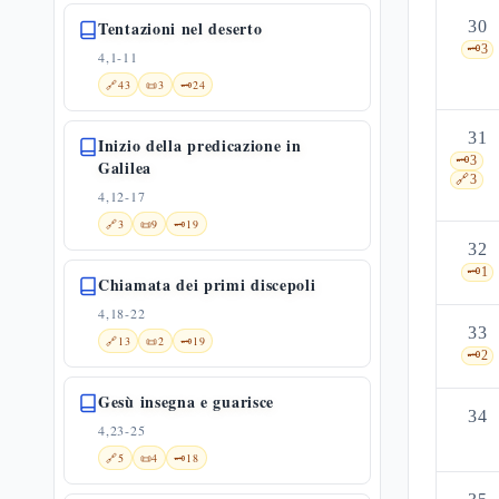
Tentazioni nel deserto
30
🗝️
3
4,1-11
🔗
43
📜
3
🗝️
24
31
Inizio della predicazione in
🗝️
3
Galilea
🔗
3
4,12-17
🔗
3
📜
9
🗝️
19
32
🗝️
1
Chiamata dei primi discepoli
4,18-22
33
🔗
13
📜
2
🗝️
19
🗝️
2
Gesù insegna e guarisce
34
4,23-25
🔗
5
📜
4
🗝️
18