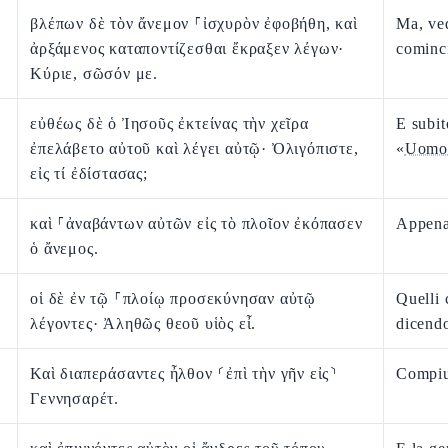
βλέπων δὲ τὸν ἄνεμον ⸀ἰσχυρὸν ἐφοβήθη, καὶ
Ma, ve
ἀρξάμενος καταποντίζεσθαι ἔκραξεν λέγων·
cominc
Κύριε, σῶσόν με.
εὐθέως δὲ ὁ Ἰησοῦς ἐκτείνας τὴν χεῖρα
E subi
ἐπελάβετο αὐτοῦ καὶ λέγει αὐτῷ· Ὀλιγόπιστε,
«
Uomo 
εἰς τί ἐδίστασας;
καὶ ⸀ἀναβάντων αὐτῶν εἰς τὸ πλοῖον ἐκόπασεν
Appena 
ὁ ἄνεμος.
οἱ δὲ ἐν τῷ ⸀πλοίῳ προσεκύνησαν αὐτῷ
Quelli 
λέγοντες· Ἀληθῶς θεοῦ υἱὸς εἶ.
dicend
Καὶ διαπεράσαντες ἦλθον ⸂ἐπὶ τὴν γῆν εἰς⸃
Compiut
Γεννησαρέτ.