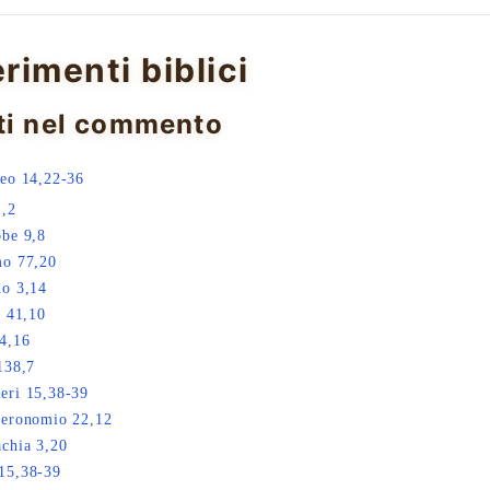
erimenti biblici
ti nel commento
eo 14,22-36
1,2
be 9,8
mo 77,20
o 3,14
a 41,10
4,16
138,7
eri 15,38-39
teronomio 22,12
chia 3,20
15,38-39