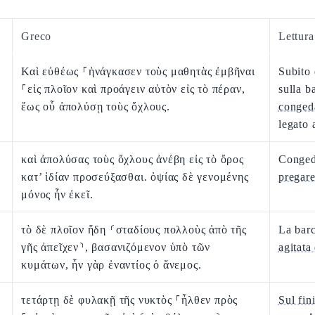
Greco
Lettur
Καὶ εὐθέως ⸀ἠνάγκασεν τοὺς μαθητὰς ἐμβῆναι
Subito
⸀εἰς πλοῖον καὶ προάγειν αὐτὸν εἰς τὸ πέραν,
sulla b
ἕως οὗ ἀπολύσῃ τοὺς ὄχλους.
conged
legato 
καὶ ἀπολύσας τοὺς ὄχλους ἀνέβη εἰς τὸ ὄρος
Congeda
κατ’ ἰδίαν προσεύξασθαι. ὀψίας δὲ γενομένης
pregar
μόνος ἦν ἐκεῖ.
τὸ δὲ πλοῖον ἤδη ⸂σταδίους πολλοὺς ἀπὸ τῆς
La barc
γῆς ἀπεῖχεν⸃, βασανιζόμενον ὑπὸ τῶν
agitata
κυμάτων, ἦν γὰρ ἐναντίος ὁ ἄνεμος.
τετάρτῃ δὲ φυλακῇ τῆς νυκτὸς ⸀ἦλθεν πρὸς
Sul fin