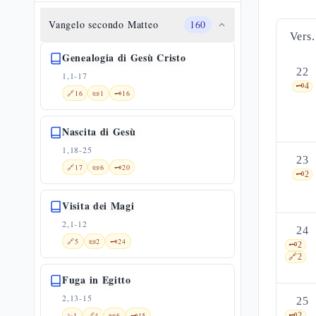
Vangelo secondo Matteo
160
Vers.
Genealogia di Gesù Cristo
22
1,1-17
🗝️
4
🔗
16
📜
1
🗝️
16
Nascita di Gesù
1,18-25
23
🔗
17
📜
6
🗝️
20
🗝️
2
Visita dei Magi
2,1-12
24
🔗
5
📜
2
🗝️
24
🗝️
2
🔗
2
Fuga in Egitto
2,13-15
25
✨
1
🔗
4
📜
6
🗝️
15
🗝️
2