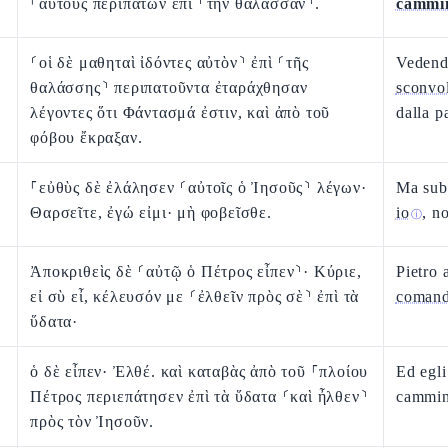
⸀αὐτοὺς περιπατῶν ἐπὶ ⸂τὴν θάλασσαν⸃.
cammi
⸂οἱ δὲ μαθηταὶ ἰδόντες αὐτὸν⸃ ἐπὶ ⸂τῆς
Vedendo
θαλάσσης⸃ περιπατοῦντα ἐταράχθησαν
sconvol
λέγοντες ὅτι Φάντασμά ἐστιν, καὶ ἀπὸ τοῦ
dalla p
φόβου ἔκραξαν.
⸀εὐθὺς δὲ ἐλάλησεν ⸂αὐτοῖς ὁ Ἰησοῦς⸃ λέγων·
Ma subi
Θαρσεῖτε, ἐγώ εἰμι· μὴ φοβεῖσθε.
io
, n
ⓘ
Ἀποκριθεὶς δὲ ⸂αὐτῷ ὁ Πέτρος εἶπεν⸃· Κύριε,
Pietro 
εἰ σὺ εἶ, κέλευσόν με ⸂ἐλθεῖν πρὸς σὲ⸃ ἐπὶ τὰ
coman
ὕδατα·
ὁ δὲ εἶπεν· Ἐλθέ. καὶ καταβὰς ἀπὸ τοῦ ⸀πλοίου
Ed egli
Πέτρος περιεπάτησεν ἐπὶ τὰ ὕδατα ⸂καὶ ἦλθεν⸃
cammin
πρὸς τὸν Ἰησοῦν.