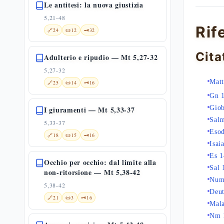
Le antitesi: la nuova giustizia
5,21-48
Rif
🔗
24
📜
12
🗝️
32
Cita
Adulterio e ripudio — Mt 5,27-32
5,27-32
Matt
🔗
25
📜
14
🗝️
16
Gn 
Giob
I giuramenti — Mt 5,33-37
Sal
5,33-37
Esod
🔗
18
📜
15
🗝️
16
Isai
Es 1
Occhio per occhio: dal limite alla
Sal 
non-ritorsione — Mt 5,38-42
Num
5,38-42
Deu
🔗
21
📜
3
🗝️
16
Mala
Nm 