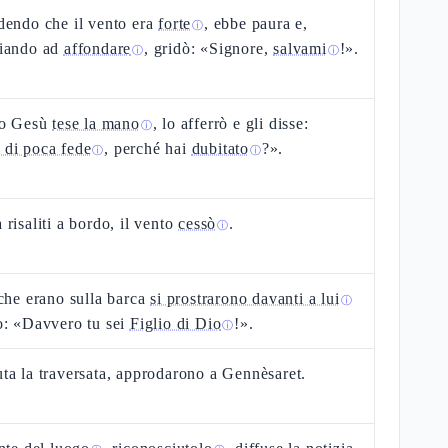
dendo che il vento era
forte
, ebbe paura e,
ⓘ
iando ad
affondare
, gridò: «Signore,
salvami
!».
ⓘ
ⓘ
to Gesù
tese la mano
, lo afferrò e gli disse:
ⓘ
di poca fede
, perché hai
dubitato
?».
ⓘ
ⓘ
risaliti a bordo, il vento
cessò
.
ⓘ
che erano sulla barca
si prostrarono davanti a lui
ⓘ
o: «Davvero tu sei
Figlio di Dio
!».
ⓘ
a la traversata, approdarono a Gennèsaret.