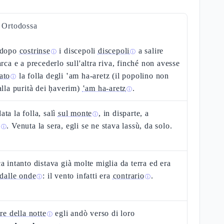
a Ortodossa
 dopo
costrinse
i discepoli
discepoli
a salire
ⓘ
ⓘ
arca e a precederlo sull'altra riva, finché non avesse
ato
la folla degli ʽam ha-aretz (il popolino non
ⓘ
alla purità dei ḥaverim)
ʽam ha-aretz
.
ⓘ
ta la folla, salì
sul monte
, in disparte, a
ⓘ
e
. Venuta la sera, egli se ne stava lassù, da solo.
ⓘ
a intanto distava già molte miglia da terra ed era
 dalle onde
: il vento infatti era
contrario
.
ⓘ
ⓘ
ire della notte
egli andò verso di loro
ⓘ