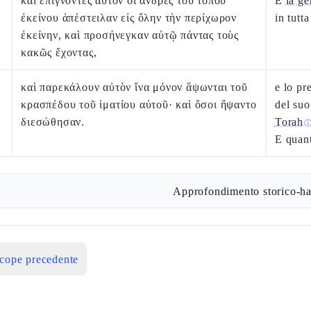
καὶ ἐπιγνόντες αὐτὸν οἱ ἄνδρες τοῦ τόπου
E
la ge
ἐκείνου ἀπέστειλαν εἰς ὅλην τὴν περίχωρον
in tutta
ἐκείνην, καὶ προσήνεγκαν αὐτῷ πάντας τοὺς
κακῶς ἔχοντας,
καὶ παρεκάλουν αὐτὸν ἵνα μόνον ἅψωνται τοῦ
e lo pr
κρασπέδου τοῦ ἱματίου αὐτοῦ· καὶ ὅσοι ἥψαντο
del suo
διεσώθησαν.
Torah
E quan
Approfondimento storico-ha
icope precedente