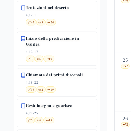
🗝️
4
Tentazioni nel deserto
4,1-11
🔗
43
📜
3
🗝️
24
Inizio della predicazione in
Galilea
4,12-17
🔗
3
📜
9
🗝️
19
25
🗝️
2
Chiamata dei primi discepoli
4,18-22
🔗
13
📜
2
🗝️
19
Gesù insegna e guarisce
4,23-25
26
🔗
5
📜
4
🗝️
18
🗝️
2