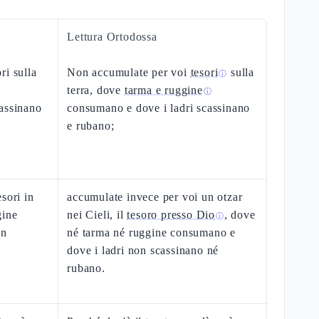
Lettura Ortodossa
ri sulla
Non accumulate per voi
tesori
sulla
ⓘ
terra, dove
tarma e ruggine
ⓘ
assinano
consumano e dove i ladri scassinano
e rubano;
sori in
accumulate invece per voi un otzar
gine
nei Cieli, il
tesoro presso Dio
, dove
ⓘ
on
né tarma né ruggine consumano e
dove i ladri non scassinano né
rubano.