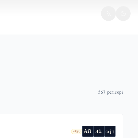
567
pericopi
ת
AZ
ω
ΑΩ
🗝️
28