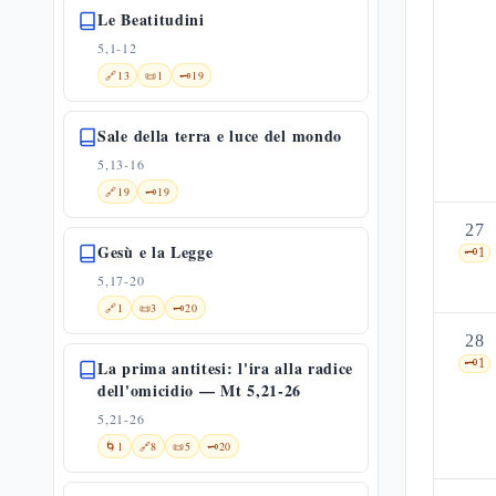
Le Beatitudini
5,1-12
🔗
13
📜
1
🗝️
19
Sale della terra e luce del mondo
5,13-16
🔗
19
🗝️
19
27
Gesù e la Legge
🗝️
1
5,17-20
🔗
1
📜
3
🗝️
20
28
🗝️
1
La prima antitesi: l'ira alla radice
dell'omicidio — Mt 5,21-26
5,21-26
🌀
1
🔗
8
📜
5
🗝️
20