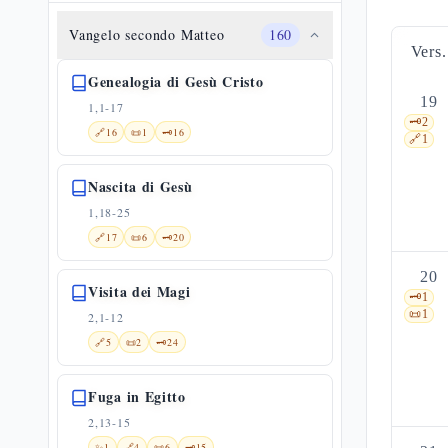
Vangelo secondo Matteo
160
Vers.
Genealogia di Gesù Cristo
19
1,1-17
🗝️
2
🔗
16
📜
1
🗝️
16
🔗
1
Nascita di Gesù
1,18-25
🔗
17
📜
6
🗝️
20
20
Visita dei Magi
🗝️
1
📜
1
2,1-12
🔗
5
📜
2
🗝️
24
Fuga in Egitto
2,13-15
✨
1
🔗
4
📜
6
🗝️
15