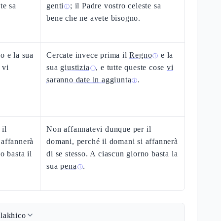
te sa
genti
; il Padre vostro celeste sa
ⓘ
bene che ne avete bisogno.
o e la sua
Cercate invece prima il
Regno
e la
ⓘ
 vi
sua
giustizia
, e tutte queste cose
vi
ⓘ
saranno date in aggiunta
.
ⓘ
il
Non affannatevi dunque per il
 affannerà
domani, perché il domani si affannerà
o basta il
di se stesso. A ciascun giorno basta la
sua
pena
.
ⓘ
lakhico