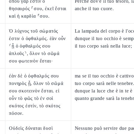
ὅπου γάρ ἐστιν ὁ
Perché dov'è il tuo tesoro, l
θησαυρός ⸀σου, ἐκεῖ ἔσται
anche il tuo cuore.
καὶ ἡ καρδία ⸁σου.
Ὁ λύχνος τοῦ σώματός
La lampada del corpo è l'oc
ἐστιν ὁ ὀφθαλμός. ἐὰν οὖν
dunque il tuo occhio è sempl
⸂ᾖ ὁ ὀφθαλμός σου
il tuo corpo sarà nella luce;
ἁπλοῦς⸃, ὅλον τὸ σῶμά
σου φωτεινὸν ἔσται·
ἐὰν δὲ ὁ ὀφθαλμός σου
ma se il tuo occhio è cattivo,
πονηρὸς ᾖ, ὅλον τὸ σῶμά
tuo corpo sarà nelle tenebre
σου σκοτεινὸν ἔσται. εἰ
dunque la luce che è in te è
οὖν τὸ φῶς τὸ ἐν σοὶ
quanto grande sarà la teneb
σκότος ἐστίν, τὸ σκότος
πόσον.
Οὐδεὶς δύναται δυσὶ
Nessuno può servire due pa