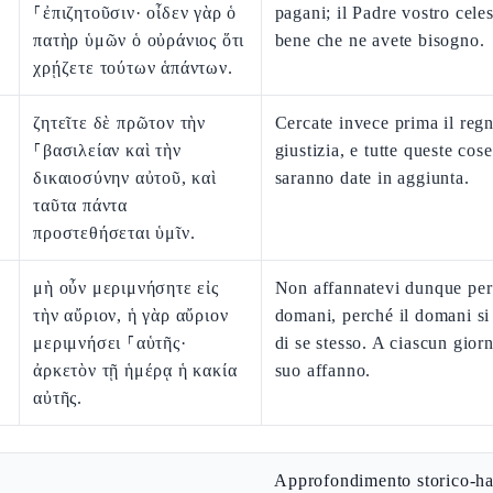
⸀ἐπιζητοῦσιν· οἶδεν γὰρ ὁ
pagani; il Padre vostro celes
πατὴρ ὑμῶν ὁ οὐράνιος ὅτι
bene che ne avete bisogno.
χρῄζετε τούτων ἁπάντων.
ζητεῖτε δὲ πρῶτον τὴν
Cercate invece prima il regn
⸀βασιλείαν καὶ τὴν
giustizia, e tutte queste cose
δικαιοσύνην αὐτοῦ, καὶ
saranno date in aggiunta.
ταῦτα πάντα
προστεθήσεται ὑμῖν.
μὴ οὖν μεριμνήσητε εἰς
Non affannatevi dunque per 
τὴν αὔριον, ἡ γὰρ αὔριον
domani, perché il domani si
μεριμνήσει ⸀αὑτῆς·
di se stesso. A ciascun giorn
ἀρκετὸν τῇ ἡμέρᾳ ἡ κακία
suo affanno.
αὐτῆς.
Approfondimento storico-ha