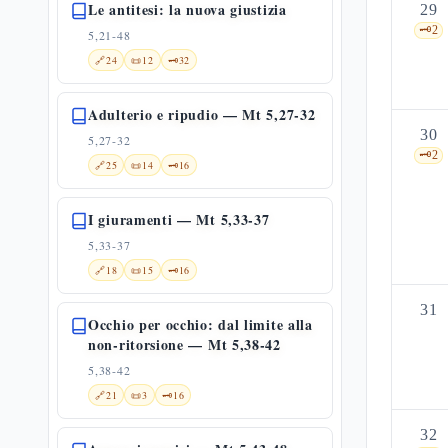
Le antitesi: la nuova giustizia
29
🗝️
2
5,21-48
🔗
24
📜
12
🗝️
32
Adulterio e ripudio — Mt 5,27-32
30
5,27-32
🗝️
2
🔗
25
📜
14
🗝️
16
I giuramenti — Mt 5,33-37
5,33-37
🔗
18
📜
15
🗝️
16
31
Occhio per occhio: dal limite alla
non-ritorsione — Mt 5,38-42
5,38-42
🔗
21
📜
3
🗝️
16
32