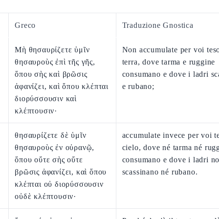
Greco
Traduzione Gnostica
Μὴ θησαυρίζετε ὑμῖν
Non accumulate per voi teso
θησαυροὺς ἐπὶ τῆς γῆς,
terra, dove tarma e ruggine
ὅπου σὴς καὶ βρῶσις
consumano e dove i ladri sc
ἀφανίζει, καὶ ὅπου κλέπται
e rubano;
διορύσσουσιν καὶ
κλέπτουσιν·
θησαυρίζετε δὲ ὑμῖν
accumulate invece per voi te
θησαυροὺς ἐν οὐρανῷ,
cielo, dove né tarma né rug
ὅπου οὔτε σὴς οὔτε
consumano e dove i ladri n
βρῶσις ἀφανίζει, καὶ ὅπου
scassinano né rubano.
κλέπται οὐ διορύσσουσιν
οὐδὲ κλέπτουσιν·