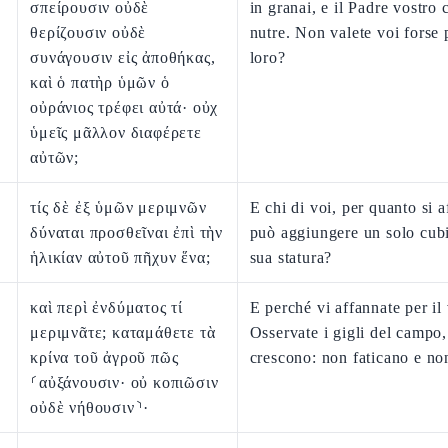
σπείρουσιν οὐδὲ
in granai, e il Padre vostro c
θερίζουσιν οὐδὲ
nutre. Non valete voi forse 
συνάγουσιν εἰς ἀποθήκας,
loro?
καὶ ὁ πατὴρ ὑμῶν ὁ
οὐράνιος τρέφει αὐτά· οὐχ
ὑμεῖς μᾶλλον διαφέρετε
αὐτῶν;
τίς δὲ ἐξ ὑμῶν μεριμνῶν
E chi di voi, per quanto si a
δύναται προσθεῖναι ἐπὶ τὴν
può aggiungere un solo cubi
ἡλικίαν αὐτοῦ πῆχυν ἕνα;
sua statura?
καὶ περὶ ἐνδύματος τί
E perché vi affannate per il 
μεριμνᾶτε; καταμάθετε τὰ
Osservate i gigli del campo
κρίνα τοῦ ἀγροῦ πῶς
crescono: non faticano e non
⸂αὐξάνουσιν· οὐ κοπιῶσιν
οὐδὲ νήθουσιν⸃·