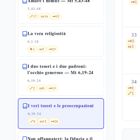
Amare i nemici — Mt 5,43-48
🗝️
1
5,43-48
🔗
17
📜
16
🗝️
15
La vera religiosità
33
6,1-18
🗝️
3
📜
1
🌀
1
📜
7
🗝️
25
I due tesori e i due padroni:
l'occhio generoso — Mt 6,19-24
6,19-24
34
🔗
2
📜
9
🗝️
15
🗝️
1
🔗
1
I veri tesori e le preoccupazioni
6,19-34
🔗
8
📜
12
🗝️
28
Non affannatevi: la fiducia e il