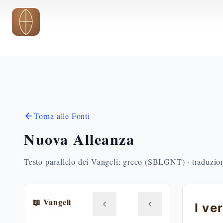
Vai al contenuto principale
Torna alle Fonti
Nuova Alleanza
Testo parallelo dei Vangeli: greco (SBLGNT) · traduzione
📖 Vangeli
I ve