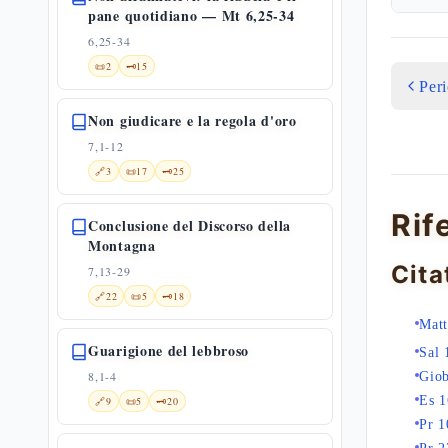
pane quotidiano — Mt 6,25-34
6,25-34
📜
2
🗝️
15
Per
Non giudicare e la regola d'oro
7,1-12
🔗
3
📜
17
🗝️
25
Rif
Conclusione del Discorso della
Montagna
Cita
7,13-29
🔗
22
📜
5
🗝️
18
Matt
Guarigione del lebbroso
Sal 
8,1-4
Gio
Es 1
🔗
9
📜
5
🗝️
20
Pr 1