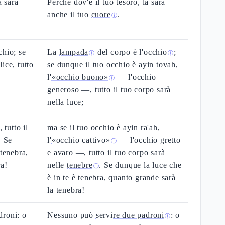
à sarà
Perché dov'è il tuo tesoro, là sarà
anche il tuo
cuore
.
ⓘ
chio; se
La
lampada
del corpo è l'
occhio
;
ⓘ
ⓘ
ice, tutto
se dunque il tuo occhio è ayin tovah,
l'
«occhio buono»
— l'occhio
ⓘ
generoso —, tutto il tuo corpo sarà
nella luce;
 tutto il
ma se il tuo occhio è ayin ra'ah,
. Se
l'
«occhio cattivo»
— l'occhio gretto
ⓘ
 tenebra,
e avaro —, tutto il tuo corpo sarà
ra!
nelle
tenebre
. Se dunque la luce che
ⓘ
è in te è tenebra, quanto grande sarà
la tenebra!
droni: o
Nessuno può
servire due padroni
: o
ⓘ