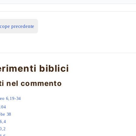
icope precedente
erimenti biblici
ti nel commento
eo 6,19-34
104
bbe 38
6,4
0,2