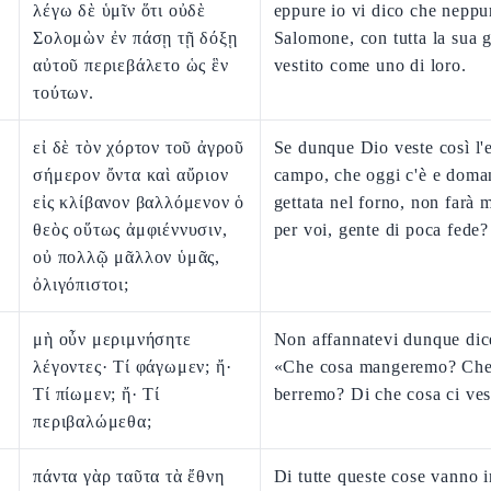
λέγω δὲ ὑμῖν ὅτι οὐδὲ
eppure io vi dico che neppu
Σολομὼν ἐν πάσῃ τῇ δόξῃ
Salomone, con tutta la sua g
αὐτοῦ περιεβάλετο ὡς ἓν
vestito come uno di loro.
τούτων.
εἰ δὲ τὸν χόρτον τοῦ ἀγροῦ
Se dunque Dio veste così l'
σήμερον ὄντα καὶ αὔριον
campo, che oggi c'è e doma
εἰς κλίβανον βαλλόμενον ὁ
gettata nel forno, non farà 
θεὸς οὕτως ἀμφιέννυσιν,
per voi, gente di poca fede?
οὐ πολλῷ μᾶλλον ὑμᾶς,
ὀλιγόπιστοι;
μὴ οὖν μεριμνήσητε
Non affannatevi dunque dic
λέγοντες· Τί φάγωμεν; ἤ·
«Che cosa mangeremo? Che
Τί πίωμεν; ἤ· Τί
berremo? Di che cosa ci ve
περιβαλώμεθα;
πάντα γὰρ ταῦτα τὰ ἔθνη
Di tutte queste cose vanno i