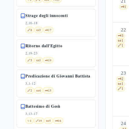
21
🗝️
1
Strage degli innocenti
2,16-18
22
🔗
8
📜
3
🗝️
17
🗝️
3
📜
1
Ritorno dall'Egitto
🔗
1
2,19-23
🔗
5
📜
3
🗝️
19
23
Predicazione di Giovanni Battista
🗝️
2
3,1-12
📜
1
🔗
1
🔗
2
📜
4
🗝️
15
Battesimo di Gesù
3,13-17
✨
1
🔗
19
📜
5
🗝️
16
24