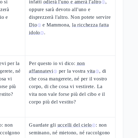
o si
infatti
odierà l'uno e amerà l'altro
,
ⓘ
zzerà
oppure sarà devoto all'uno e
io e
disprezzerà l'altro. Non potete servire
Dio
e Mammona,
la ricchezza fatta
ⓘ
idolo
.
ⓘ
evi per la
Per questo io vi dico:
non
gerete, né
affannatevi
per la vostra
vita
, di
ⓘ
ⓘ
osa vi
che cosa mangerete, né per il vostro
orse più
corpo, di che cosa vi vestirete. La
estito?
vita non vale forse più del cibo e il
corpo più del vestito?
lo: non
Guardate gli
uccelli del cielo
: non
ⓘ
accolgono
seminano, né mietono, né raccolgono