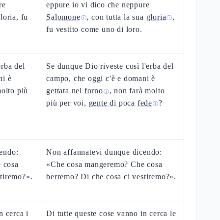
re
eppure io vi dico che neppure
loria, fu
Salomone
, con tutta la sua
gloria
,
ⓘ
ⓘ
fu vestito come uno di loro.
erba del
Se dunque Dio riveste così l'erba del
ni è
campo, che oggi c'è e domani è
molto più
gettata nel
forno
, non farà molto
ⓘ
più per voi,
gente di poca fede
?
ⓘ
endo:
Non affannatevi dunque dicendo:
 cosa
«Che cosa mangeremo? Che cosa
stiremo?».
berremo? Di che cosa ci vestiremo?».
n cerca i
Di tutte queste cose vanno in cerca le