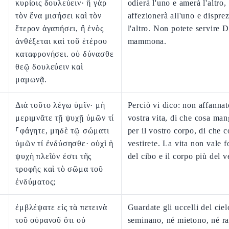
κυρίοις δουλεύειν· ἢ γὰρ
odierà l'uno e amerà l'altro, 
τὸν ἕνα μισήσει καὶ τὸν
affezionerà all'uno e dispre
ἕτερον ἀγαπήσει, ἢ ἑνὸς
l'altro. Non potete servire D
ἀνθέξεται καὶ τοῦ ἑτέρου
mammona.
καταφρονήσει. οὐ δύνασθε
θεῷ δουλεύειν καὶ
μαμωνᾷ.
Διὰ τοῦτο λέγω ὑμῖν· μὴ
Perciò vi dico: non affannat
μεριμνᾶτε τῇ ψυχῇ ὑμῶν τί
vostra vita, di che cosa man
⸀φάγητε, μηδὲ τῷ σώματι
per il vostro corpo, di che c
ὑμῶν τί ἐνδύσησθε· οὐχὶ ἡ
vestirete. La vita non vale f
ψυχὴ πλεῖόν ἐστι τῆς
del cibo e il corpo più del v
τροφῆς καὶ τὸ σῶμα τοῦ
ἐνδύματος;
ἐμβλέψατε εἰς τὰ πετεινὰ
Guardate gli uccelli del cie
τοῦ οὐρανοῦ ὅτι οὐ
seminano, né mietono, né r