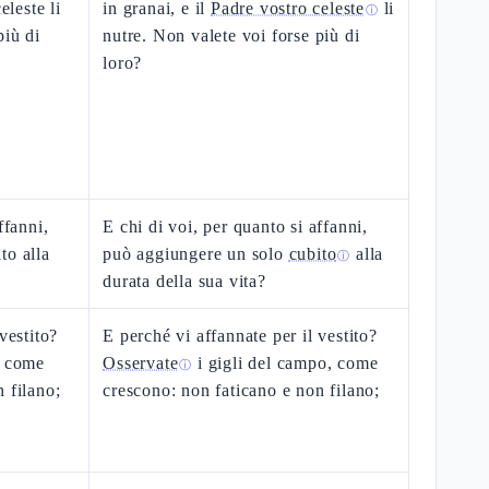
eleste li
in granai, e il
Padre vostro celeste
li
ⓘ
più di
nutre. Non valete voi forse più di
loro?
ffanni,
E chi di voi, per quanto si affanni,
to alla
può aggiungere un solo
cubito
alla
ⓘ
durata della sua vita?
vestito?
E perché vi affannate per il vestito?
, come
Osservate
i gigli del campo, come
ⓘ
 filano;
crescono: non faticano e non filano;