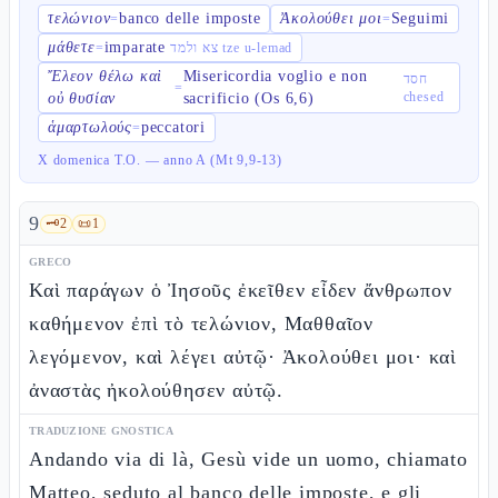
τελώνιον
banco delle imposte
Ἀκολούθει μοι
Seguimi
=
=
μάθετε
imparate
=
צא ולמד tze u-lemad
Ἔλεον θέλω καὶ
Misericordia voglio e non
חסד
=
chesed
οὐ θυσίαν
sacrificio (Os 6,6)
ἁμαρτωλούς
peccatori
=
X domenica T.O. — anno A (Mt 9,9-13)
9
🗝️
2
📜
1
GRECO
Καὶ παράγων ὁ Ἰησοῦς ἐκεῖθεν εἶδεν ἄνθρωπον
καθήμενον ἐπὶ τὸ τελώνιον, Μαθθαῖον
λεγόμενον, καὶ λέγει αὐτῷ· Ἀκολούθει μοι· καὶ
ἀναστὰς ἠκολούθησεν αὐτῷ.
TRADUZIONE GNOSTICA
Andando via di là, Gesù vide un uomo, chiamato
Matteo, seduto al banco delle imposte, e gli