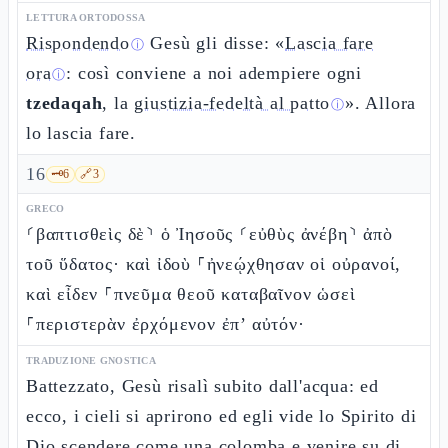
LETTURA ORTODOSSA
Rispondendo
Gesù gli disse: «
Lascia fare
ⓘ
ora
: così conviene a noi adempiere ogni
ⓘ
tzedaqah
, la
giustizia-fedeltà al patto
». Allora
ⓘ
lo lascia fare.
16
🗝️
6
🔗
3
GRECO
⸂βαπτισθεὶς δὲ⸃ ὁ Ἰησοῦς ⸂εὐθὺς ἀνέβη⸃ ἀπὸ
τοῦ ὕδατος· καὶ ἰδοὺ ⸀ἠνεῴχθησαν οἱ οὐρανοί,
καὶ εἶδεν ⸀πνεῦμα θεοῦ καταβαῖνον ὡσεὶ
⸀περιστερὰν ἐρχόμενον ἐπ’ αὐτόν·
TRADUZIONE GNOSTICA
Battezzato, Gesù risalì subito dall'acqua: ed
ecco, i cieli si aprirono ed egli vide lo Spirito di
Dio scendere come una colomba e venire su di