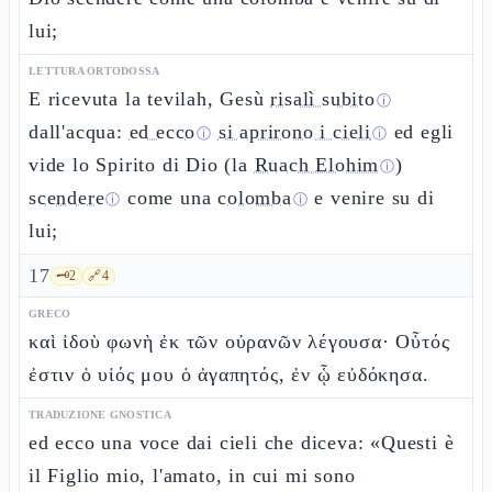
lui;
LETTURA ORTODOSSA
E ricevuta la tevilah, Gesù
risalì subito
ⓘ
dall'acqua:
ed ecco
si aprirono i cieli
ed egli
ⓘ
ⓘ
vide lo Spirito di Dio (la
Ruach Elohim
)
ⓘ
scendere
come una
colomba
e venire su di
ⓘ
ⓘ
lui;
17
🗝️
2
🔗
4
GRECO
καὶ ἰδοὺ φωνὴ ἐκ τῶν οὐρανῶν λέγουσα· Οὗτός
ἐστιν ὁ υἱός μου ὁ ἀγαπητός, ἐν ᾧ εὐδόκησα.
TRADUZIONE GNOSTICA
ed ecco una voce dai cieli che diceva: «Questi è
il Figlio mio, l'amato, in cui mi sono