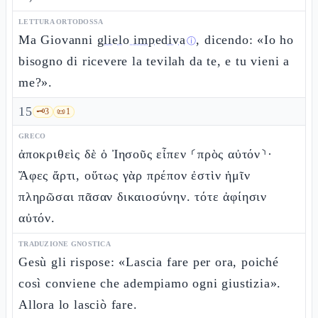
LETTURA ORTODOSSA
Ma Giovanni
glielo impediva
, dicendo: «Io ho
ⓘ
bisogno di ricevere la tevilah da te, e tu vieni a
me?».
15
🗝️
3
📜
1
GRECO
ἀποκριθεὶς δὲ ὁ Ἰησοῦς εἶπεν ⸂πρὸς αὐτόν⸃·
Ἄφες ἄρτι, οὕτως γὰρ πρέπον ἐστὶν ἡμῖν
πληρῶσαι πᾶσαν δικαιοσύνην. τότε ἀφίησιν
αὐτόν.
TRADUZIONE GNOSTICA
Gesù gli rispose: «Lascia fare per ora, poiché
così conviene che adempiamo ogni giustizia».
Allora lo lasciò fare.