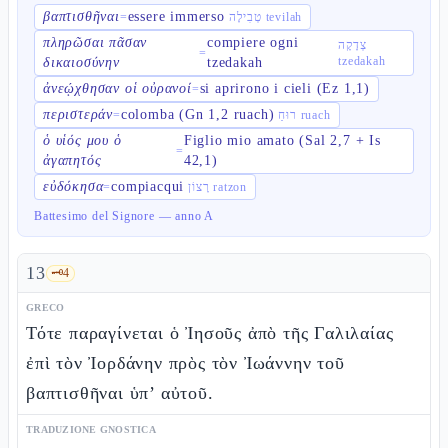
βαπτισθῆναι
essere immerso
=
טְבִילָה tevilah
πληρῶσαι πᾶσαν
compiere ogni
צְדָקָה
=
tzedakah
δικαιοσύνην
tzedakah
ἀνεῴχθησαν οἱ οὐρανοί
si aprirono i cieli (Ez 1,1)
=
περιστεράν
colomba (Gn 1,2 ruach)
=
רוּחַ ruach
ὁ υἱός μου ὁ
Figlio mio amato (Sal 2,7 + Is
=
ἀγαπητός
42,1)
εὐδόκησα
compiacqui
=
רָצוֹן ratzon
Battesimo del Signore — anno A
13
🗝️
4
GRECO
Τότε παραγίνεται ὁ Ἰησοῦς ἀπὸ τῆς Γαλιλαίας
ἐπὶ τὸν Ἰορδάνην πρὸς τὸν Ἰωάννην τοῦ
βαπτισθῆναι ὑπ’ αὐτοῦ.
TRADUZIONE GNOSTICA