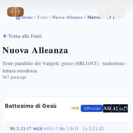
Vai al contenuto principale
Matteo 3 13 17
Home
Fonti
Nuova Alleanza
Torna alle Fonti
Nuova Alleanza
Testo parallelo dei Vangeli: greco (SBLGNT) · traduzione ·
lettura ortodossa
567
pericopi
Battesimo di Gesù
ת
AZ
ω
ΑΩ
🗝️
16
Pericopi
Mt 3,13-17
·
·
·
//
Mc 1,9-11
·
Lc 3,21-22
NA28
8
/
135