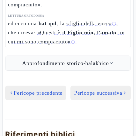
compiaciuto».
LETTURA ORTODOSSA
ed ecco una
bat qol
, la
«figlia della voce»
,
ⓘ
che diceva:
«Questi è il
Figlio mio, l'amato
, in
cui mi sono compiaciuto»
.
ⓘ
Approfondimento storico-halakhico
Pericope precedente
Pericope successiva
Riferimenti biblici