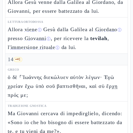
Allora Gesù venne dalla Galilea al Giordano, da
Giovanni, per essere battezzato da lui.
LETTURA ORTODOSSA
Allora
viene
Gesù dalla Galilea al
Giordano
ⓘ
ⓘ
presso
Giovanni
, per ricevere la
tevilah
,
ⓘ
l'
immersione rituale
da lui.
ⓘ
14
🗝️
1
GRECO
ὁ δὲ ⸀Ἰωάννης διεκώλυεν αὐτὸν λέγων· Ἐγὼ
χρείαν ἔχω ὑπὸ σοῦ βαπτισθῆναι, καὶ σὺ ἔρχῃ
πρός με;
TRADUZIONE GNOSTICA
Ma Giovanni cercava di impedirglielo, dicendo:
«Sono io che ho bisogno di essere battezzato da
te, e tu vieni da me?».