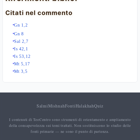
Citati nel commento
Gn 1,2
Gn 8
Sal 2,7
Is 42,1
Is 53,12
Mt 5,17
Mt 3,5
Salmi
Mishnah
Fonti
Halakhah
Quiz
I contenuti di TeoCentro sono strumenti di orientamento e ampliamento
della consapevolezza sui temi trattati. Non sostituiscono lo studio delle
fonti primarie — ne sono il punto di partenza.