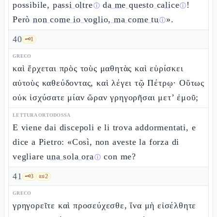
possibile,
passi oltre
da me questo calice
!
ⓘ
ⓘ
Però
non come io voglio, ma come tu
».
ⓘ
40
🗝️
1
GRECO
καὶ ἔρχεται πρὸς τοὺς μαθητὰς καὶ εὑρίσκει
αὐτοὺς καθεύδοντας, καὶ λέγει τῷ Πέτρῳ· Οὕτως
οὐκ ἰσχύσατε μίαν ὥραν γρηγορῆσαι μετ’ ἐμοῦ;
LETTURA ORTODOSSA
E viene dai discepoli e li trova addormentati, e
dice a Pietro: «Così, non aveste la forza di
vegliare
una sola ora
con me?
ⓘ
41
🗝️
3
📜
2
GRECO
γρηγορεῖτε καὶ προσεύχεσθε, ἵνα μὴ εἰσέλθητε