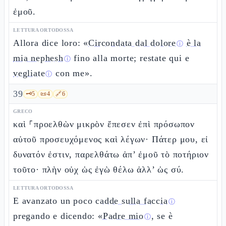
ἐμοῦ.
LETTURA ORTODOSSA
Allora dice loro: «
Circondata dal dolore
è la
ⓘ
mia nephesh
fino alla morte; restate qui e
ⓘ
vegliate
con me».
ⓘ
39
🗝️
5
📜
4
🔗
6
GRECO
καὶ ⸀προελθὼν μικρὸν ἔπεσεν ἐπὶ πρόσωπον
αὐτοῦ προσευχόμενος καὶ λέγων· Πάτερ μου, εἰ
δυνατόν ἐστιν, παρελθάτω ἀπ’ ἐμοῦ τὸ ποτήριον
τοῦτο· πλὴν οὐχ ὡς ἐγὼ θέλω ἀλλ’ ὡς σύ.
LETTURA ORTODOSSA
E avanzato un poco
cadde sulla faccia
ⓘ
pregando e dicendo: «
Padre mio
, se è
ⓘ