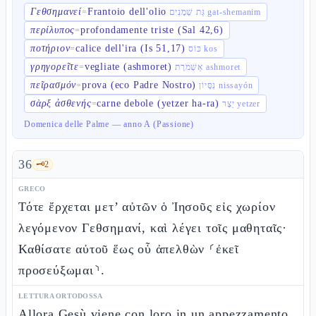
Γεθσημανεί
Frantoio dell'olio
=
גַּת שְׁמָנִים gat-shemanim
περίλυπος
profondamente triste (Sal 42,6)
=
ποτήριον
calice dell'ira (Is 51,17)
=
כּוֹס kos
γρηγορεῖτε
vegliate (ashmoret)
=
אַשְׁמֹרֶת ashmoret
πεῖρασμόν
prova (eco Padre Nostro)
=
נִסָּיוֹן nissayón
σὰρξ ἀσθενής
carne debole (yetzer ha-ra)
=
יֵצֶר yetzer
Domenica delle Palme — anno A (Passione)
36
🗝️
2
GRECO
Τότε ἔρχεται μετ’ αὐτῶν ὁ Ἰησοῦς εἰς χωρίον
λεγόμενον Γεθσημανί, καὶ λέγει τοῖς μαθηταῖς·
Καθίσατε αὐτοῦ ἕως οὗ ἀπελθὼν ⸂ἐκεῖ
προσεύξωμαι⸃.
LETTURA ORTODOSSA
Allora Gesù viene con loro in un appezzamento