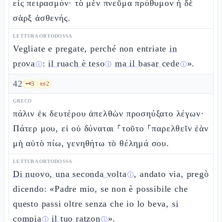
εἰς πειρασμόν· τὸ μὲν πνεῦμα πρόθυμον ἡ δὲ
σὰρξ ἀσθενής.
LETTURA ORTODOSSA
Vegliate e pregate, perché non entriate
in
prova
:
il ruach è teso
ma il basar cede
».
ⓘ
ⓘ
ⓘ
42
🗝️
3
📜
2
GRECO
πάλιν ἐκ δευτέρου ἀπελθὼν προσηύξατο λέγων·
Πάτερ μου, εἰ οὐ δύναται ⸀τοῦτο ⸀παρελθεῖν ἐὰν
μὴ αὐτὸ πίω, γενηθήτω τὸ θέλημά σου.
LETTURA ORTODOSSA
Di nuovo, una seconda volta
, andato via, pregò
ⓘ
dicendo: «Padre mio, se non è possibile che
questo passi oltre senza che io lo beva,
si
compia
il tuo ratzon
».
ⓘ
ⓘ