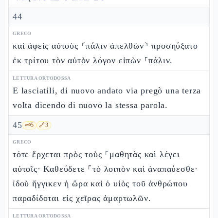
44
GRECO
καὶ ἀφεὶς αὐτοὺς ⸂πάλιν ἀπελθὼν⸃ προσηύξατο
ἐκ τρίτου τὸν αὐτὸν λόγον εἰπὼν ⸀πάλιν.
LETTURA ORTODOSSA
E lasciatili, di nuovo andato via pregò una terza
volta dicendo di nuovo la stessa parola.
45
🗝️
5
🔗
3
GRECO
τότε ἔρχεται πρὸς τοὺς ⸀μαθητὰς καὶ λέγει
αὐτοῖς· Καθεύδετε ⸀τὸ λοιπὸν καὶ ἀναπαύεσθε·
ἰδοὺ ἤγγικεν ἡ ὥρα καὶ ὁ υἱὸς τοῦ ἀνθρώπου
παραδίδοται εἰς χεῖρας ἁμαρτωλῶν.
LETTURA ORTODOSSA