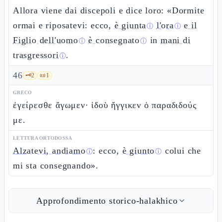
Allora viene dai discepoli e dice loro: «Dormite
ormai e riposatevi: ecco,
è giunta
l'ora
e il
ⓘ
ⓘ
Figlio dell'uomo
è consegnato
in
mani di
ⓘ
ⓘ
trasgressori
.
ⓘ
46
🗝️
2
📜
1
GRECO
ἐγείρεσθε ἄγωμεν· ἰδοὺ ἤγγικεν ὁ παραδιδούς
με.
LETTURA ORTODOSSA
Alzatevi, andiamo
: ecco,
è giunto
colui che
ⓘ
ⓘ
mi sta consegnando».
Approfondimento storico-halakhico