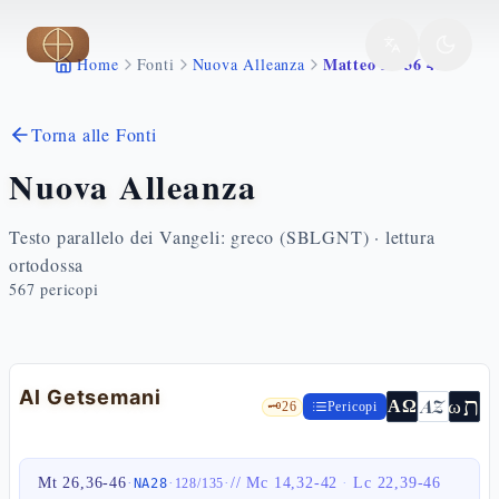
Vai al contenuto principale
Matteo 26 36 46
Home
Fonti
Nuova Alleanza
Torna alle Fonti
Nuova Alleanza
Testo parallelo dei Vangeli: greco (SBLGNT) · lettura
ortodossa
567
pericopi
Al Getsemani
ת
AZ
ω
ΑΩ
🗝️
26
Pericopi
Mt 26,36-46
·
·
·
//
Mc 14,32-42
·
Lc 22,39-46
NA28
128
/
135