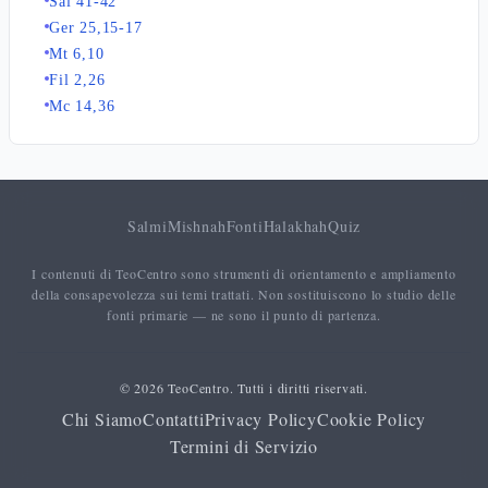
Sal 41-42
Ger 25,15-17
Mt 6,10
Fil 2,26
Mc 14,36
Salmi
Mishnah
Fonti
Halakhah
Quiz
I contenuti di TeoCentro sono strumenti di orientamento e ampliamento
della consapevolezza sui temi trattati. Non sostituiscono lo studio delle
fonti primarie — ne sono il punto di partenza.
© 2026 TeoCentro. Tutti i diritti riservati.
Chi Siamo
Contatti
Privacy Policy
Cookie Policy
Termini di Servizio