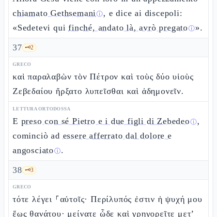
chiamato Gethsemani
, e dice ai discepoli:
ⓘ
«Sedetevi qui
finché, andato là, avrò pregato
».
ⓘ
37
🗝️
2
GRECO
καὶ παραλαβὼν τὸν Πέτρον καὶ τοὺς δύο υἱοὺς
Ζεβεδαίου ἤρξατο λυπεῖσθαι καὶ ἀδημονεῖν.
LETTURA ORTODOSSA
E
preso con sé Pietro e i due figli di Zebedeo
,
ⓘ
cominciò ad
essere afferrato dal dolore e
angosciato
.
ⓘ
38
🗝️
3
GRECO
τότε λέγει ⸀αὐτοῖς· Περίλυπός ἐστιν ἡ ψυχή μου
ἕως θανάτου· μείνατε ὧδε καὶ γρηγορεῖτε μετ’