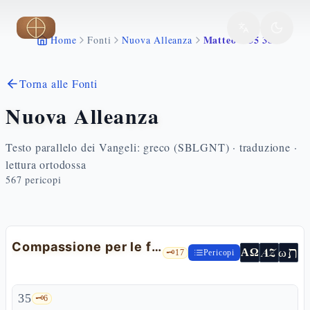
Vai al contenuto principale
Matteo 9 35 38
Home
Fonti
Nuova Alleanza
Torna alle Fonti
Nuova Alleanza
Testo parallelo dei Vangeli: greco (SBLGNT) · traduzione ·
lettura ortodossa
567
pericopi
Compassione per le folle e preghiera per la messe
ת
AZ
ω
ΑΩ
🗝️
17
Pericopi
35
🗝️
6