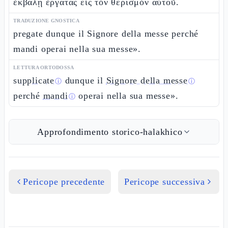
ἐκβάλῃ ἐργάτας εἰς τὸν θερισμὸν αὐτοῦ.
TRADUZIONE GNOSTICA
pregate dunque il Signore della messe perché
mandi operai nella sua messe».
LETTURA ORTODOSSA
supplicate
dunque il
Signore della messe
ⓘ
ⓘ
perché
mandi
operai nella sua messe».
ⓘ
Approfondimento storico-halakhico
Pericope precedente
Pericope successiva