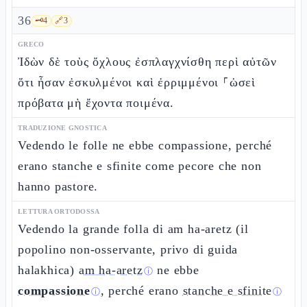
36
🗝️
4
🔗
3
GRECO
Ἰδὼν δὲ τοὺς ὄχλους ἐσπλαγχνίσθη περὶ αὐτῶν
ὅτι ἦσαν ἐσκυλμένοι καὶ ἐρριμμένοι ⸀ὡσεὶ
πρόβατα μὴ ἔχοντα ποιμένα.
TRADUZIONE GNOSTICA
Vedendo le folle ne ebbe compassione, perché
erano stanche e sfinite come pecore che non
hanno pastore.
LETTURA ORTODOSSA
Vedendo la grande folla di am ha-aretz (il
popolino non-osservante, privo di guida
halakhica)
am ha-aretz
ne ebbe
ⓘ
compassione
, perché erano
stanche e sfinite
ⓘ
ⓘ