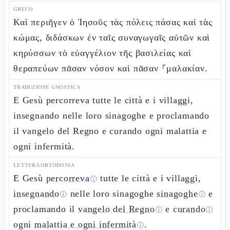
GRECO
Καὶ περιῆγεν ὁ Ἰησοῦς τὰς πόλεις πάσας καὶ τὰς
κώμας, διδάσκων ἐν ταῖς συναγωγαῖς αὐτῶν καὶ
κηρύσσων τὸ εὐαγγέλιον τῆς βασιλείας καὶ
θεραπεύων πᾶσαν νόσον καὶ πᾶσαν ⸀μαλακίαν.
TRADUZIONE GNOSTICA
E Gesù percorreva tutte le città e i villaggi,
insegnando nelle loro sinagoghe e proclamando
il vangelo del Regno e curando ogni malattia e
ogni infermità.
LETTURA ORTODOSSA
E Gesù
percorreva
tutte le città e i villaggi,
ⓘ
insegnando
nelle loro sinagoghe
sinagoghe
e
ⓘ
ⓘ
proclamando il
vangelo del Regno
e
curando
ⓘ
ⓘ
ogni
malattia e ogni infermità
.
ⓘ