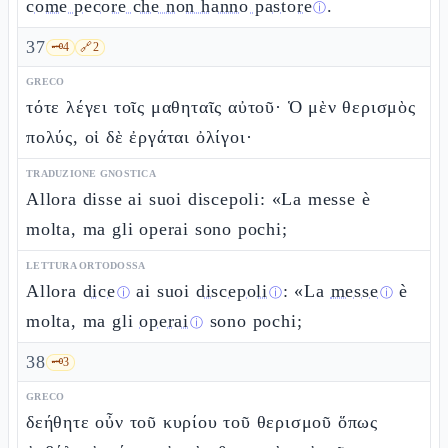
come pecore che non hanno pastore
.
ⓘ
37
🗝️
4
🔗
2
GRECO
τότε λέγει τοῖς μαθηταῖς αὐτοῦ· Ὁ μὲν θερισμὸς
πολύς, οἱ δὲ ἐργάται ὀλίγοι·
TRADUZIONE GNOSTICA
Allora disse ai suoi discepoli: «La messe è
molta, ma gli operai sono pochi;
LETTURA ORTODOSSA
Allora
dice
ai suoi
discepoli
: «La
messe
è
ⓘ
ⓘ
ⓘ
molta, ma gli
operai
sono pochi;
ⓘ
38
🗝️
3
GRECO
δεήθητε οὖν τοῦ κυρίου τοῦ θερισμοῦ ὅπως