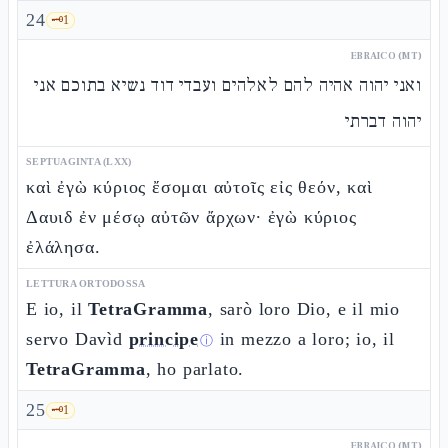
24
🗝️
1
EBRAICO (MT)
ואני יהוה אהיה להם לאלהים ועבדי דוד נשיא בתוכם אני
יהוה דברתי
SEPTUAGINTA (LXX)
καὶ ἐγὼ κύριος ἔσομαι αὐτοῖς εἰς θεόν, καὶ
Δαυιδ ἐν μέσῳ αὐτῶν ἄρχων· ἐγὼ κύριος
ἐλάλησα.
LETTURA ORTODOSSA
E io, il
TetraGramma
, sarò loro Dio, e il mio
servo Davìd
principe
in mezzo a loro; io, il
ⓘ
TetraGramma
, ho parlato.
25
🗝️
1
EBRAICO (MT)