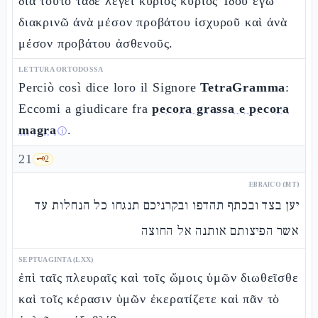
διὰ τοῦτο τάδε λέγει κύριος κύριος Ἰδοὺ ἐγὼ
διακρινῶ ἀνὰ μέσον προβάτου ἰσχυροῦ καὶ ἀνὰ
μέσον προβάτου ἀσθενοῦς.
LETTURA ORTODOSSA
Perciò così dice loro il Signore
TetraGramma
:
Eccomi a giudicare fra
pecora grassa e pecora
magra
.
ⓘ
21
🗝️
2
EBRAICO (MT)
יען בצד ובכתף תהדפו ובקרניכם תנגחו כל הנחלות עד
אשר הפיצותם אותנה אל החוצה
SEPTUAGINTA (LXX)
ἐπὶ ταῖς πλευραῖς καὶ τοῖς ὤμοις ὑμῶν διωθεῖσθε
καὶ τοῖς κέρασιν ὑμῶν ἐκερατίζετε καὶ πᾶν τὸ