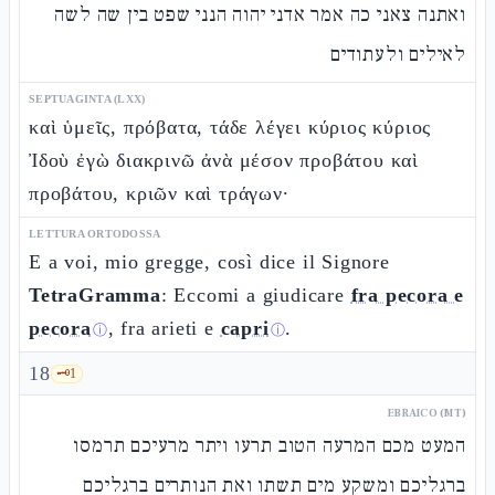
ואתנה צאני כה אמר אדני יהוה הנני שפט בין שה לשה
לאילים ולעתודים
SEPTUAGINTA (LXX)
καὶ ὑμεῖς, πρόβατα, τάδε λέγει κύριος κύριος
Ἰδοὺ ἐγὼ διακρινῶ ἀνὰ μέσον προβάτου καὶ
προβάτου, κριῶν καὶ τράγων·
LETTURA ORTODOSSA
E a voi, mio gregge, così dice il Signore
TetraGramma
: Eccomi a giudicare
fra pecora e
pecora
, fra arieti e
capri
.
ⓘ
ⓘ
18
🗝️
1
EBRAICO (MT)
המעט מכם המרעה הטוב תרעו ויתר מרעיכם תרמסו
ברגליכם ומשקע מים תשתו ואת הנותרים ברגליכם