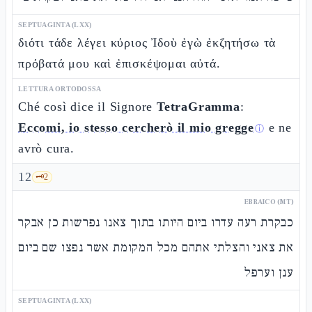
SEPTUAGINTA (LXX)
διότι τάδε λέγει κύριος Ἰδοὺ ἐγὼ ἐκζητήσω τὰ
πρόβατά μου καὶ ἐπισκέψομαι αὐτά.
LETTURA ORTODOSSA
Ché così dice il Signore
TetraGramma
:
Eccomi, io stesso cercherò il mio gregge
e ne
ⓘ
avrò cura.
12
🗝️
2
EBRAICO (MT)
כבקרת רעה עדרו ביום היותו בתוך צאנו נפרשות כן אבקר
את צאני והצלתי אתהם מכל המקומת אשר נפצו שם ביום
ענן וערפל
SEPTUAGINTA (LXX)