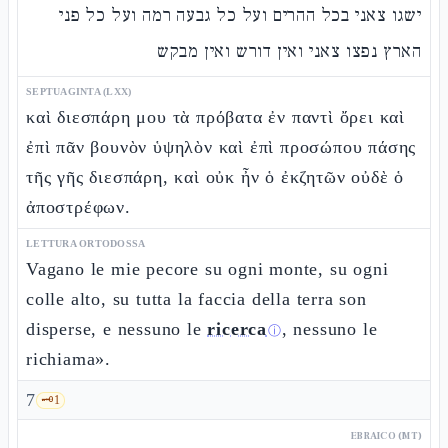
ישגו צאני בכל ההרים ועל כל גבעה רמה ועל כל פני
הארץ נפצו צאני ואין דורש ואין מבקש
SEPTUAGINTA (LXX)
καὶ διεσπάρη μου τὰ πρόβατα ἐν παντὶ ὄρει καὶ
ἐπὶ πᾶν βουνὸν ὑψηλὸν καὶ ἐπὶ προσώπου πάσης
τῆς γῆς διεσπάρη, καὶ οὐκ ἦν ὁ ἐκζητῶν οὐδὲ ὁ
ἀποστρέφων.
LETTURA ORTODOSSA
Vagano le mie pecore su ogni monte, su ogni
colle alto, su tutta la faccia della terra son
disperse, e nessuno le
ricerca
, nessuno le
ⓘ
richiama».
7
🗝️
1
EBRAICO (MT)