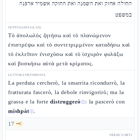
החולה אחזק ואת השמנה ואת החזקה אשמיד ארענה
במשפט
SEPTUAGINTA (LXX)
Τὸ ἀπολωλὸς ζητήσω καὶ τὸ πλανώμενον
ἐπιστρέψω καὶ τὸ συντετριμμένον καταδήσω καὶ
τὸ ἐκλεῖπον ἐνισχύσω καὶ τὸ ἰσχυρὸν φυλάξω
καὶ βοσκήσω αὐτὰ μετὰ κρίματος.
LETTURA ORTODOSSA
La perduta cercherò, la smarrita ricondurrò, la
fratturata fascerò, la debole rinvigorirò; ma la
grassa e la forte
distruggerò
: la pascerò con
ⓘ
mishpàt
.
ⓘ
17
🗝️
2
EBRAICO (MT)