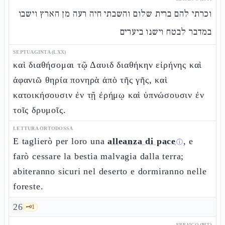
וכרתי להם ברית שלום והשבתי חיה רעה מן הארץ וישבו
במדבר לבטח וישנו ביערים
SEPTUAGINTA (LXX)
καὶ διαθήσομαι τῷ Δαυιδ διαθήκην εἰρήνης καὶ
ἀφανιῶ θηρία πονηρὰ ἀπὸ τῆς γῆς, καὶ
κατοικήσουσιν ἐν τῇ ἐρήμῳ καὶ ὑπνώσουσιν ἐν
τοῖς δρυμοῖς.
LETTURA ORTODOSSA
E taglierò per loro una
alleanza di pace
, e
ⓘ
farò cessare la bestia malvagia dalla terra;
abiteranno sicuri nel deserto e dormiranno nelle
foreste.
26
🗝️
1
EBRAICO (MT)