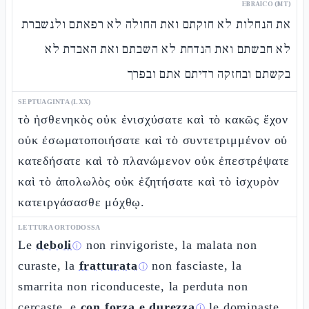
EBRAICO (MT)
את הנחלות לא חזקתם ואת החולה לא רפאתם ולנשברת
לא חבשתם ואת הנדחת לא השבתם ואת האבדת לא
בקשתם ובחזקה רדיתם אתם ובפרך
SEPTUAGINTA (LXX)
τὸ ἠσθενηκὸς οὐκ ἐνισχύσατε καὶ τὸ κακῶς ἔχον
οὐκ ἐσωματοποιήσατε καὶ τὸ συντετριμμένον οὐ
κατεδήσατε καὶ τὸ πλανώμενον οὐκ ἐπεστρέψατε
καὶ τὸ ἀπολωλὸς οὐκ ἐζητήσατε καὶ τὸ ἰσχυρὸν
κατειργάσασθε μόχθῳ.
LETTURA ORTODOSSA
Le
deboli
non rinvigoriste, la malata non
ⓘ
curaste, la
fratturata
non fasciaste, la
ⓘ
smarrita non riconduceste, la perduta non
cercaste, e
con forza e durezza
le dominaste.
ⓘ