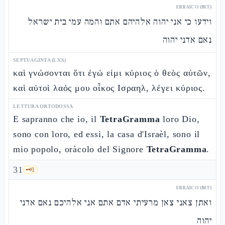
EBRAICO (MT)
וידעו כי אני יהוה אלהיהם אתם והמה עמי בית ישראל
נאם אדני יהוה
SEPTUAGINTA (LXX)
καὶ γνώσονται ὅτι ἐγώ εἰμι κύριος ὁ θεὸς αὐτῶν,
καὶ αὐτοὶ λαός μου οἶκος Ισραηλ, λέγει κύριος.
LETTURA ORTODOSSA
E sapranno che io, il
TetraGramma
loro Dio,
sono con loro, ed essi, la casa d'Israèl, sono il
mio popolo, oràcolo del Signore
TetraGramma
.
31
🗝️
1
EBRAICO (MT)
ואתן צאני צאן מרעיתי אדם אתם אני אלהיכם נאם אדני
יהוה