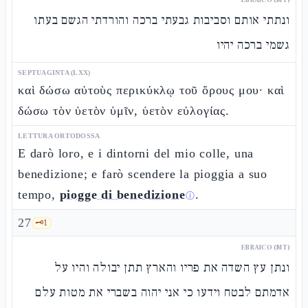
ונתתי אותם וסביבות גבעתי ברכה והורדתי הגשם בעתו
גשמי ברכה יהיו
SEPTUAGINTA (LXX)
καὶ δώσω αὐτοὺς περικύκλῳ τοῦ ὄρους μου· καὶ
δώσω τὸν ὑετὸν ὑμῖν, ὑετὸν εὐλογίας.
LETTURA ORTODOSSA
E darò loro, e i dintorni del mio colle, una
benedizione; e farò scendere la pioggia a suo
tempo,
piogge di benedizione
.
ⓘ
27
🗝️
1
EBRAICO (MT)
ונתן עץ השדה את פריו והארץ תתן יבולה והיו על
אדמתם לבטח וידעו כי אני יהוה בשברי את מטות עלם