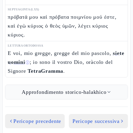
SEPTUAGINTA (LXX)
πρόβατά μου καὶ πρόβατα ποιμνίου μού ἐστε,
καὶ ἐγὼ κύριος ὁ θεὸς ὑμῶν, λέγει κύριος
κύριος.
LETTURA ORTODOSSA
E voi, mio gregge, gregge del mio pascolo,
siete
uomini
; io sono il vostro Dio, oràcolo del
ⓘ
Signore
TetraGramma
.
Approfondimento storico-halakhico
Pericope precedente
Pericope successiva