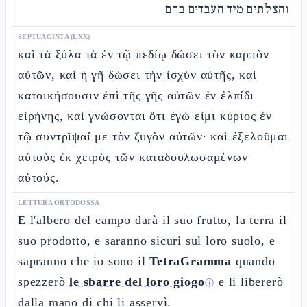
והצלתים מיד העבדים בהם
SEPTUAGINTA (LXX)
καὶ τὰ ξύλα τὰ ἐν τῷ πεδίῳ δώσει τὸν καρπὸν
αὐτῶν, καὶ ἡ γῆ δώσει τὴν ἰσχὺν αὐτῆς, καὶ
κατοικήσουσιν ἐπὶ τῆς γῆς αὐτῶν ἐν ἐλπίδι
εἰρήνης, καὶ γνώσονται ὅτι ἐγώ εἰμι κύριος ἐν
τῷ συντρῖψαί με τὸν ζυγὸν αὐτῶν· καὶ ἐξελοῦμαι
αὐτοὺς ἐκ χειρὸς τῶν καταδουλωσαμένων
αὐτούς.
LETTURA ORTODOSSA
E l'albero del campo darà il suo frutto, la terra il
suo prodotto, e saranno sicuri sul loro suolo, e
sapranno che io sono il
TetraGramma
quando
spezzerò
le sbarre del loro giogo
e li libererò
ⓘ
dalla mano di chi li asservì.