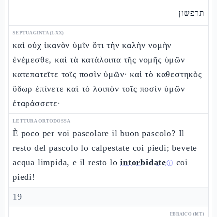
תרפשון
SEPTUAGINTA (LXX)
καὶ οὐχ ἱκανὸν ὑμῖν ὅτι τὴν καλὴν νομὴν
ἐνέμεσθε, καὶ τὰ κατάλοιπα τῆς νομῆς ὑμῶν
κατεπατεῖτε τοῖς ποσὶν ὑμῶν· καὶ τὸ καθεστηκὸς
ὕδωρ ἐπίνετε καὶ τὸ λοιπὸν τοῖς ποσὶν ὑμῶν
ἐταράσσετε·
LETTURA ORTODOSSA
È poco per voi pascolare il buon pascolo? Il
resto del pascolo lo calpestate coi piedi; bevete
acqua limpida, e il resto lo
intorbidate
coi
ⓘ
piedi!
19
EBRAICO (MT)