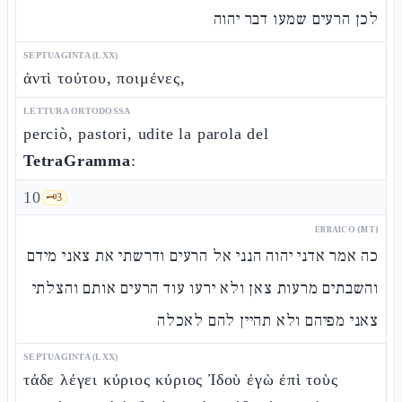
לכן הרעים שמעו דבר יהוה
SEPTUAGINTA (LXX)
ἀντὶ τούτου, ποιμένες,
LETTURA ORTODOSSA
perciò, pastori, udite la parola del
TetraGramma
:
10
🗝️
3
EBRAICO (MT)
כה אמר אדני יהוה הנני אל הרעים ודרשתי את צאני מידם
והשבתים מרעות צאן ולא ירעו עוד הרעים אותם והצלתי
צאני מפיהם ולא תהיין להם לאכלה
SEPTUAGINTA (LXX)
τάδε λέγει κύριος κύριος Ἰδοὺ ἐγὼ ἐπὶ τοὺς