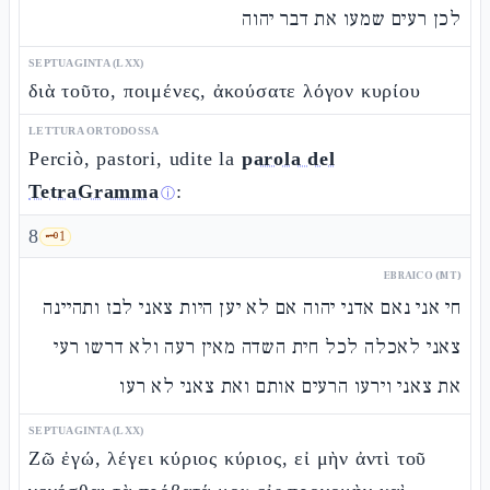
לכן רעים שמעו את דבר יהוה
SEPTUAGINTA (LXX)
διὰ τοῦτο, ποιμένες, ἀκούσατε λόγον κυρίου
LETTURA ORTODOSSA
Perciò, pastori, udite la
parola del
TetraGramma
:
ⓘ
8
🗝️
1
EBRAICO (MT)
חי אני נאם אדני יהוה אם לא יען היות צאני לבז ותהיינה
צאני לאכלה לכל חית השדה מאין רעה ולא דרשו רעי
את צאני וירעו הרעים אותם ואת צאני לא רעו
SEPTUAGINTA (LXX)
Ζῶ ἐγώ, λέγει κύριος κύριος, εἰ μὴν ἀντὶ τοῦ