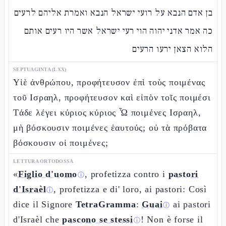
בן אדם הנבא על רועי ישראל הנבא ואמרת אליהם לרעים
כה אמר אדני יהוה הוי רעי ישראל אשר היו רעים אותם
הלוא הצאן ירעו הרעים
SEPTUAGINTA (LXX)
Υἱὲ ἀνθρώπου, προφήτευσον ἐπὶ τοὺς ποιμένας
τοῦ Ισραηλ, προφήτευσον καὶ εἰπὸν τοῖς ποιμέσι
Τάδε λέγει κύριος κύριος Ὦ ποιμένες Ισραηλ,
μὴ βόσκουσιν ποιμένες ἑαυτούς; οὐ τὰ πρόβατα
βόσκουσιν οἱ ποιμένες;
LETTURA ORTODOSSA
«
Figlio d'uomo
, profetizza contro i
pastori
ⓘ
d'Israèl
, profetizza e di' loro, ai pastori: Così
ⓘ
dice il Signore
TetraGramma
:
Guai
ai pastori
ⓘ
d'Israèl che
pascono se stessi
! Non è forse il
ⓘ