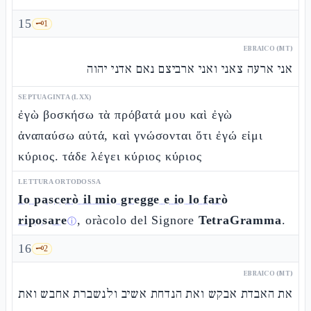
15
🗝️
1
EBRAICO (MT)
אני ארעה צאני ואני ארביצם נאם אדני יהוה
SEPTUAGINTA (LXX)
ἐγὼ βοσκήσω τὰ πρόβατά μου καὶ ἐγὼ
ἀναπαύσω αὐτά, καὶ γνώσονται ὅτι ἐγώ εἰμι
κύριος. τάδε λέγει κύριος κύριος
LETTURA ORTODOSSA
Io pascerò il mio gregge e io lo farò
riposare
, oràcolo del Signore
TetraGramma
.
ⓘ
16
🗝️
2
EBRAICO (MT)
את האבדת אבקש ואת הנדחת אשיב ולנשברת אחבש ואת