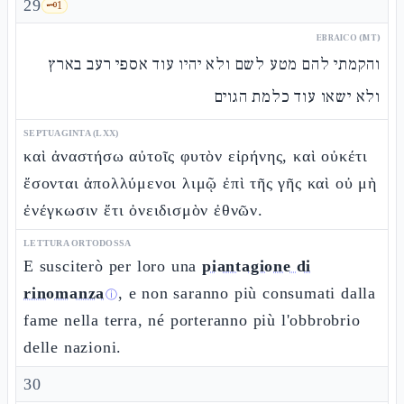
29
🗝️
1
EBRAICO (MT)
והקמתי להם מטע לשם ולא יהיו עוד אספי רעב בארץ
ולא ישאו עוד כלמת הגוים
SEPTUAGINTA (LXX)
καὶ ἀναστήσω αὐτοῖς φυτὸν εἰρήνης, καὶ οὐκέτι
ἔσονται ἀπολλύμενοι λιμῷ ἐπὶ τῆς γῆς καὶ οὐ μὴ
ἐνέγκωσιν ἔτι ὀνειδισμὸν ἐθνῶν.
LETTURA ORTODOSSA
E susciterò per loro una
piantagione di
rinomanza
, e non saranno più consumati dalla
ⓘ
fame nella terra, né porteranno più l'obbrobrio
delle nazioni.
30