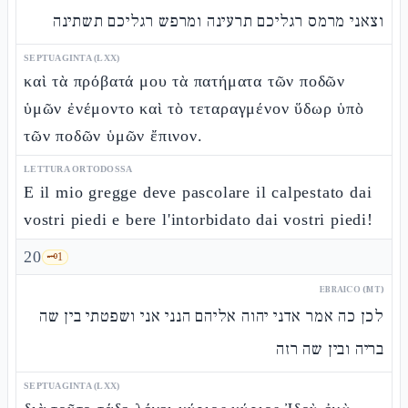
וצאני מרמס רגליכם תרעינה ומרפש רגליכם תשתינה
SEPTUAGINTA (LXX)
καὶ τὰ πρόβατά μου τὰ πατήματα τῶν ποδῶν
ὑμῶν ἐνέμοντο καὶ τὸ τεταραγμένον ὕδωρ ὑπὸ
τῶν ποδῶν ὑμῶν ἔπινον.
LETTURA ORTODOSSA
E il mio gregge deve pascolare il calpestato dai
vostri piedi e bere l'intorbidato dai vostri piedi!
20
🗝️
1
EBRAICO (MT)
לכן כה אמר אדני יהוה אליהם הנני אני ושפטתי בין שה
בריה ובין שה רזה
SEPTUAGINTA (LXX)