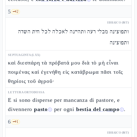
5
🗝️
2
EBRAICO (MT)
ותפוצינה מבלי רעה ותהיינה לאכלה לכל חית השדה
ותפוצינה
SEPTUAGINTA (LXX)
καὶ διεσπάρη τὰ πρόβατά μου διὰ τὸ μὴ εἶναι
ποιμένας καὶ ἐγενήθη εἰς κατάβρωμα πᾶσι τοῖς
θηρίοις τοῦ ἀγροῦ·
LETTURA ORTODOSSA
E si sono disperse per mancanza di pastore, e
divennero
pasto
per ogni
bestia del campo
.
ⓘ
ⓘ
6
🗝️
1
EBRAICO (MT)