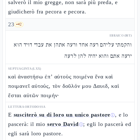
salverò il mio gregge, non sarà più preda, e
giudicherò fra pecora e pecora.
23
🗝️
2
EBRAICO (MT)
והקמתי עליהם רעה אחד ורעה אתהן את עבדי דויד הוא
ירעה אתם והוא יהיה להן לרעה
SEPTUAGINTA (LXX)
καὶ ἀναστήσω ἐπ’ αὐτοὺς ποιμένα ἕνα καὶ
ποιμανεῖ αὐτούς, τὸν δοῦλόν μου Δαυιδ, καὶ
ἔσται αὐτῶν ποιμήν·
LETTURA ORTODOSSA
E
susciterò su di loro un unico pastore
, e lo
ⓘ
pascerà: il mio
servo Davìd
; egli lo pascerà ed
ⓘ
egli sarà loro pastore.