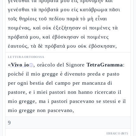
γενέσθαι τὰ πρόβατά μου εἰς προνομὴν καὶ
γενέσθαι τὰ πρόβατά μου εἰς κατάβρωμα πᾶσι
τοῖς θηρίοις τοῦ πεδίου παρὰ τὸ μὴ εἶναι
ποιμένας, καὶ οὐκ ἐξεζήτησαν οἱ ποιμένες τὰ
πρόβατά μου, καὶ ἐβόσκησαν οἱ ποιμένες
ἑαυτούς, τὰ δὲ πρόβατά μου οὐκ ἐβόσκησαν,
LETTURA ORTODOSSA
«
Vivo io
, oràcolo del Signore
TetraGramma
:
ⓘ
poiché il mio gregge è divenuto preda e pasto
per ogni bestia del campo per mancanza di
pastore, e i miei pastori non hanno ricercato il
mio gregge, ma i pastori pascevano se stessi e il
mio gregge non pascevano,
9
EBRAICO (MT)