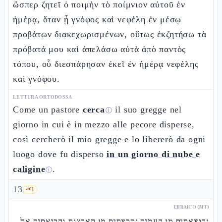
ὥσπερ ζητεῖ ὁ ποιμὴν τὸ ποίμνιον αὐτοῦ ἐν
ἡμέρᾳ, ὅταν ᾖ γνόφος καὶ νεφέλη ἐν μέσῳ
προβάτων διακεχωρισμένων, οὕτως ἐκζητήσω τὰ
πρόβατά μου καὶ ἀπελάσω αὐτὰ ἀπὸ παντὸς
τόπου, οὗ διεσπάρησαν ἐκεῖ ἐν ἡμέρᾳ νεφέλης
καὶ γνόφου.
LETTURA ORTODOSSA
Come un pastore
cerca
il suo gregge nel
ⓘ
giorno in cui è in mezzo alle pecore disperse,
così cercherò il mio gregge e lo libererò da ogni
luogo dove fu disperso
in un giorno di nube e
caligine
.
ⓘ
13
🗝️
1
EBRAICO (MT)
והוצאתים מן העמים וקבצתים מן הארצות והביאתים אל