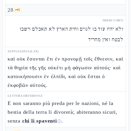
28
🗝️
1
EBRAICO (MT)
ולא יהיו עוד בז לגוים וחית הארץ לא תאכלם וישבו
לבטח ואין מחריד
SEPTUAGINTA (LXX)
καὶ οὐκ ἔσονται ἔτι ἐν προνομῇ τοῖς ἔθνεσιν, καὶ
τὰ θηρία τῆς γῆς οὐκέτι μὴ φάγωσιν αὐτούς· καὶ
κατοικήσουσιν ἐν ἐλπίδι, καὶ οὐκ ἔσται ὁ
ἐκφοβῶν αὐτούς.
LETTURA ORTODOSSA
E non saranno più preda per le nazioni, né la
bestia della terra li divorerà; abiteranno sicuri,
senza
chi li spaventi
.
ⓘ