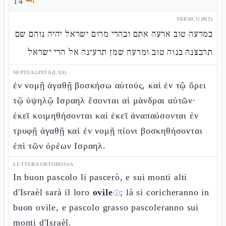
14
🗝️
1
EBRAICO (MT)
במרעה טוב ארעה אתם ובהרי מרום ישראל יהיה נוהם שם
תרבצנה בנוה טוב ומרעה שמן תרעינה אל הרי ישראל
SEPTUAGINTA (LXX)
ἐν νομῇ ἀγαθῇ βοσκήσω αὐτούς, καὶ ἐν τῷ ὄρει
τῷ ὑψηλῷ Ισραηλ ἔσονται αἱ μάνδραι αὐτῶν·
ἐκεῖ κοιμηθήσονται καὶ ἐκεῖ ἀναπαύσονται ἐν
τρυφῇ ἀγαθῇ καὶ ἐν νομῇ πίονι βοσκηθήσονται
ἐπὶ τῶν ὀρέων Ισραηλ.
LETTURA ORTODOSSA
In buon pascolo li pascerò, e sui monti alti
d'Israèl sarà il loro
ovile
; là si coricheranno in
ⓘ
buon ovile, e pascolo grasso pascoleranno sui
monti d'Israèl.