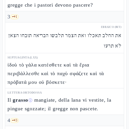
gregge che i pastori devono pascere?
3
🗝️
1
EBRAICO (MT)
את החלב תאכלו ואת הצמר תלבשו הבריאה תזבחו הצאן
לא תרעו
SEPTUAGINTA (LXX)
ἰδοὺ τὸ γάλα κατέσθετε καὶ τὰ ἔρια
περιβάλλεσθε καὶ τὸ παχὺ σφάζετε καὶ τὰ
πρόβατά μου οὐ βόσκετε·
LETTURA ORTODOSSA
Il
grasso
mangiate, della lana vi vestite, la
ⓘ
pingue sgozzate; il gregge non pascete.
4
🗝️
3