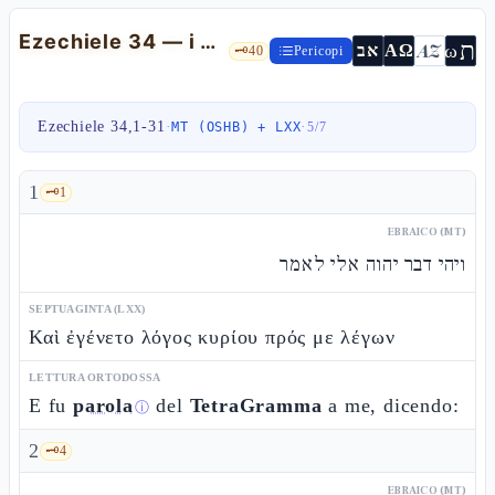
Ezechiele 34 — i pastori corrotti, il Pastore vero, "avdì Davìd"
ת
AZ
ω
אב
ΑΩ
🗝️
40
Pericopi
Ezechiele 34,1-31
·
·
MT (OSHB) + LXX
5
/
7
1
🗝️
1
EBRAICO (MT)
ויהי דבר יהוה אלי לאמר
SEPTUAGINTA (LXX)
Καὶ ἐγένετο λόγος κυρίου πρός με λέγων
LETTURA ORTODOSSA
E fu
parola
del
TetraGramma
a me, dicendo:
ⓘ
2
🗝️
4
EBRAICO (MT)