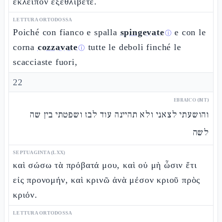
ἐκλεῖπον ἐξεθλίβετε.
LETTURA ORTODOSSA
Poiché con fianco e spalla
spingevate
e con le
ⓘ
corna
cozzavate
tutte le deboli finché le
ⓘ
scacciaste fuori,
22
EBRAICO (MT)
והושעתי לצאני ולא תהיינה עוד לבז ושפטתי בין שה
לשה
SEPTUAGINTA (LXX)
καὶ σώσω τὰ πρόβατά μου, καὶ οὐ μὴ ὦσιν ἔτι
εἰς προνομήν, καὶ κρινῶ ἀνὰ μέσον κριοῦ πρὸς
κριόν.
LETTURA ORTODOSSA