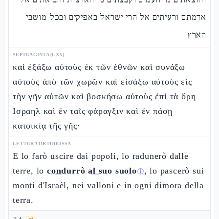
אדמתם ורעיתים אל הרי ישראל באפיקים ובכל מושבי
הארץ
SEPTUAGINTA (LXX)
καὶ ἐξάξω αὐτοὺς ἐκ τῶν ἐθνῶν καὶ συνάξω
αὐτοὺς ἀπὸ τῶν χωρῶν καὶ εἰσάξω αὐτοὺς εἰς
τὴν γῆν αὐτῶν καὶ βοσκήσω αὐτοὺς ἐπὶ τὰ ὄρη
Ισραηλ καὶ ἐν ταῖς φάραγξιν καὶ ἐν πάσῃ
κατοικίᾳ τῆς γῆς·
LETTURA ORTODOSSA
E lo farò uscire dai popoli, lo radunerò dalle
terre, lo
condurrò al suo suolo
, lo pascerò sui
ⓘ
monti d'Israèl, nei valloni e in ogni dimora della
terra.