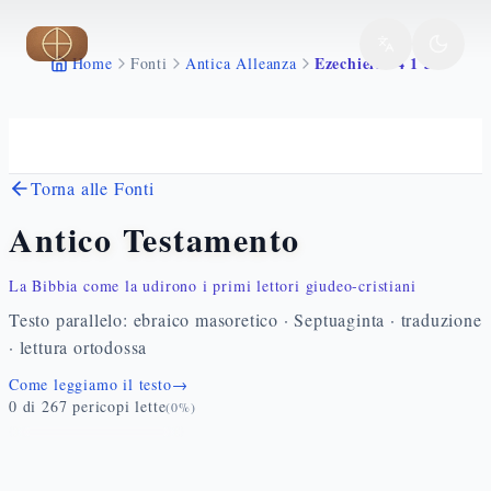
Vai al contenuto principale
Ezechiele 34 1 31
Home
Fonti
Antica Alleanza
Torna alle Fonti
Antico Testamento
La Bibbia come la udirono i primi lettori giudeo-cristiani
Testo parallelo: ebraico masoretico · Septuaginta · traduzione
· lettura ortodossa
Come leggiamo il testo
→
0
di
267
pericopi lette
(
0
%)