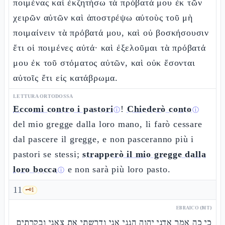
ποιμένας καὶ ἐκζητήσω τὰ πρόβατά μου ἐκ τῶν
χειρῶν αὐτῶν καὶ ἀποστρέψω αὐτοὺς τοῦ μὴ
ποιμαίνειν τὰ πρόβατά μου, καὶ οὐ βοσκήσουσιν
ἔτι οἱ ποιμένες αὐτά· καὶ ἐξελοῦμαι τὰ πρόβατά
μου ἐκ τοῦ στόματος αὐτῶν, καὶ οὐκ ἔσονται
αὐτοῖς ἔτι εἰς κατάβρωμα.
LETTURA ORTODOSSA
Eccomi contro i pastori
!
Chiederò conto
ⓘ
ⓘ
del mio gregge dalla loro mano, li farò cessare
dal pascere il gregge, e non pasceranno più i
pastori se stessi;
strapperò il mio gregge dalla
loro bocca
e non sarà più loro pasto.
ⓘ
11
🗝️
1
EBRAICO (MT)
כי כה אמר אדני יהוה הנני אני ודרשתי את צאני ובקרתים