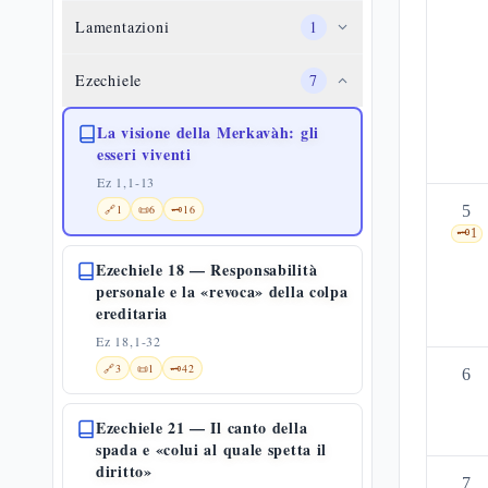
Lamentazioni
1
Ezechiele
7
La visione della Merkavàh: gli
esseri viventi
Ez 1,1-13
🔗
1
📜
6
🗝️
16
5
🗝️
1
Ezechiele 18 — Responsabilità
personale e la «revoca» della colpa
ereditaria
Ez 18,1-32
🔗
3
📜
1
🗝️
42
6
Ezechiele 21 — Il canto della
spada e «colui al quale spetta il
diritto»
7