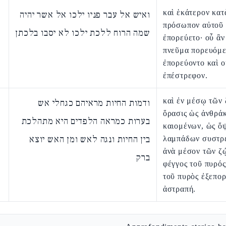
καὶ ἑκάτερον κατ
ואיש אל עבר פניו ילכו אל אשר יהיה
πρόσωπον αὐτοῦ
שמה הרוח ללכת ילכו לא יסבו בלכתן
ἐπορεύετο· οὗ ἂν
πνεῦμα πορευόμε
ἐπορεύοντο καὶ 
ἐπέστρεφον.
καὶ ἐν μέσῳ τῶν
ודמות החיות מראיהם כגחלי אש
ὅρασις ὡς ἀνθρά
בערות כמראה הלפדים היא מתהלכת
καιομένων, ὡς ὄψ
בין החיות ונגה לאש ומן האש יוצא
λαμπάδων συστρ
ἀνὰ μέσον τῶν ζ
ברק
φέγγος τοῦ πυρός
τοῦ πυρὸς ἐξεπο
ἀστραπή.