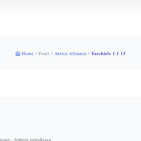
Ezechiele 1 1 13
Home
Fonti
Antica Alleanza
ione · lettura ortodossa