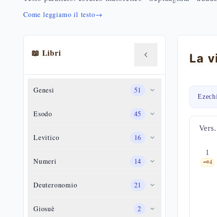
Come leggiamo il testo
→
📖 Libri
Genesi
51
Ezech
Esodo
45
Vers.
Levitico
16
1
Numeri
14
🗝️
4
Deuteronomio
21
Giosuè
2