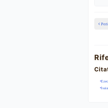
Per
Rif
Cita
Ezec
Isai