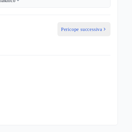
lakhico
Pericope successiva