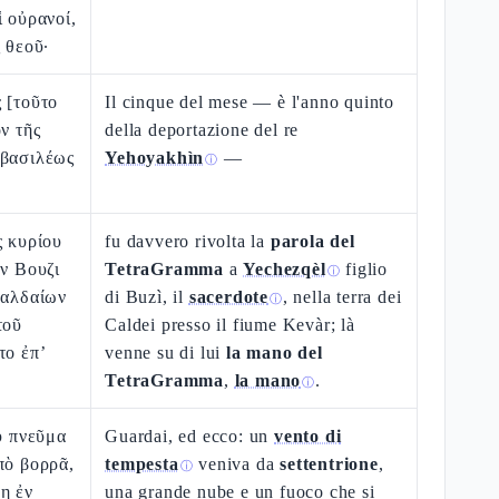
ἱ οὐρανοί,
 θεοῦ·
 [τοῦτο
Il cinque del mese — è l'anno quinto
ν τῆς
della deportazione del re
 βασιλέως
Yehoyakhìn
—
ⓘ
ς κυρίου
fu davvero rivolta la
parola del
ὸν Βουζι
TetraGramma
a
Yechezqèl
figlio
ⓘ
Χαλδαίων
di Buzì, il
sacerdote
, nella terra dei
ⓘ
τοῦ
Caldei presso il fiume Kevàr; là
το ἐπ’
venne su di lui
la mano del
TetraGramma
,
la mano
.
ⓘ
οὺ πνεῦμα
Guardai, ed ecco: un
vento di
πὸ βορρᾶ,
tempesta
veniva da
settentrione
,
ⓘ
η ἐν
una grande nube e un fuoco che si