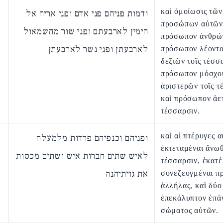
καὶ ὁμοίωσις τῶν
ודמות פניהם פני אדם ופני אריה אל
προσώπων αὐτῶν
הימין לארבעתם ופני שור מהשמאול
πρόσωπον ἀνθρώ
לארבעתן ופני נשר לארבעתן
πρόσωπον λέοντο
δεξιῶν τοῖς τέσσ
πρόσωπον μόσχο
ἀριστερῶν τοῖς τ
καὶ πρόσωπον ἀετ
τέσσαρσιν.
καὶ αἱ πτέρυγες 
ופניהם וכנפיהם פרדות מלמעלה
ἐκτεταμέναι ἄνωθ
לאיש שתים חברות איש ושתים מכסות
τέσσαρσιν, ἑκατ
את גויתיהנה
συνεζευγμέναι π
ἀλλήλας, καὶ δύο
ἐπεκάλυπτον ἐπά
σώματος αὐτῶν.