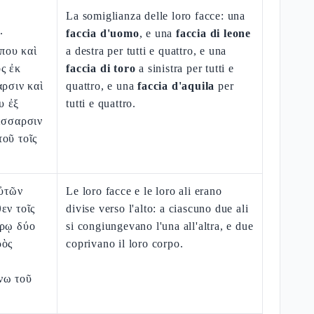
La somiglianza delle loro facce: una
·
faccia d'uomo
, e una
faccia di leone
που καὶ
a destra per tutti e quattro, e una
ς ἐκ
faccia di toro
a sinistra per tutti e
αρσιν καὶ
quattro, e una
faccia d'aquila
per
υ ἐξ
tutti e quattro.
έσσαρσιν
οῦ τοῖς
αὐτῶν
Le loro facce e le loro ali erano
εν τοῖς
divise verso l'alto: a ciascuno due ali
έρῳ δύο
si congiungevano l'una all'altra, e due
ρὸς
coprivano il loro corpo.
νω τοῦ