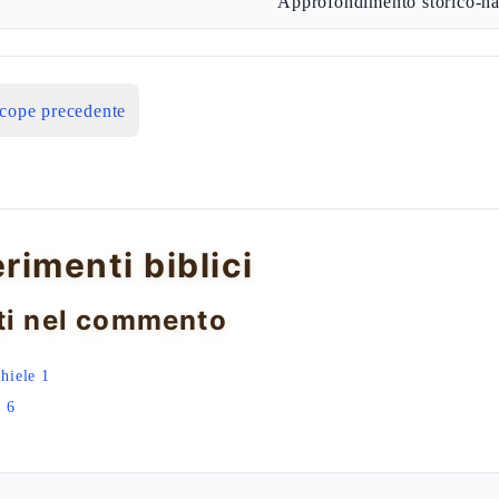
Approfondimento storico-ha
icope precedente
erimenti biblici
ti nel commento
hiele 1
a 6