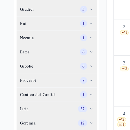
Giudici
5
Rut
1
2
🗝️
1
Neemia
1
Ester
6
3
Giobbe
6
🗝️
3
Proverbi
8
Cantico dei Cantici
1
Isaia
37
4
🗝️
2
Geremia
12
📜
1