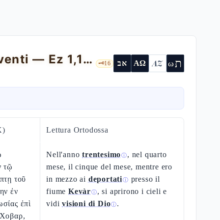
La visione della Merkavàh: gli esseri viventi — Ez 1,1-13
ת
AZ
ω
אב
ΑΩ
🗝️
16
X)
Lettura Ortodossa
ῷ
Nell'anno
trentesimo
, nel quarto
ⓘ
ν τῷ
mese, il cinque del mese, mentre ero
πτῃ τοῦ
in mezzo ai
deportati
presso il
ⓘ
ην ἐν
fiume
Kevàr
, si aprirono i cieli e
ⓘ
ωσίας ἐπὶ
vidi
visioni di Dio
.
ⓘ
 Χοβαρ,