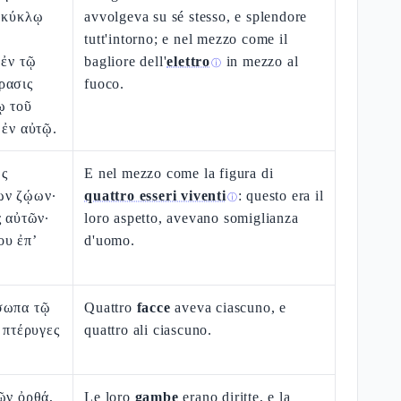
ς κύκλῳ
avvolgeva su sé stesso, e splendore
tutt'intorno; e nel mezzo come il
 ἐν τῷ
bagliore dell'
elettro
in mezzo al
ⓘ
ρασις
fuoco.
ῳ τοῦ
 ἐν αὐτῷ.
ὡς
E nel mezzo come la figura di
ων ζῴων·
quattro esseri viventi
: questo era il
ⓘ
ς αὐτῶν·
loro aspetto, avevano somiglianza
ου ἐπ’
d'uomo.
σωπα τῷ
Quattro
facce
aveva ciascuno, e
ς πτέρυγες
quattro ali ciascuno.
ῶν ὀρθά,
Le loro
gambe
erano diritte, e la