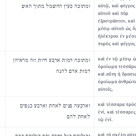
ומתוכה כעין החשמל מתוך האש
αὐτῷ, καὶ φέγγο
αὐτοῦ καὶ πῦρ
ἐξαστράπτον, καὶ
μέσῳ αὐτοῦ ὡς ὅ
ἠλέκτρου ἐν μέσ
πυρὸς καὶ φέγγος
καὶ ἐν τῷ μέσῳ 
ומתוכה דמות ארבע חיות וזה מראיהן
ὁμοίωμα τεσσάρ
דמות אדם להנה
καὶ αὕτη ἡ ὅρασι
ὁμοίωμα ἀνθρώπ
αὐτοῖς,
καὶ τέσσαρα πρό
וארבעה פנים לאחת וארבע כנפים
ἑνί, καὶ τέσσαρε
לאחת להם
τῷ ἑνί.
καὶ τὰ σκέλη αὐτ