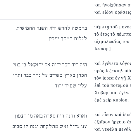
καὶ ἠνοίχθησαν ο
καὶ εἶδον ὁράσεις
πέμπτῃ τοῦ μηνός
בחמשה לחדש היא השנה החמישית
τὸ ἔτος τὸ πέμπτο
לגלות המלך יויכין
αἰχμαλωσίας τοῦ
Ιωακιμ]
καὶ ἐγένετο λόγο
היה היה דבר יהוה אל יחזקאל בן בוזי
πρὸς Ιεζεκιηλ υἱ
הכהן בארץ כשדים על נהר כבר ותהי
τὸν ἱερέα ἐν γῇ 
עליו שם יד יהוה
ἐπὶ τοῦ ποταμοῦ 
Χοβαρ· καὶ ἐγένε
ἐμὲ χεὶρ κυρίου,
καὶ εἶδον καὶ ἰδ
וארא והנה רוח סערה באה מן הצפון
ἐξαῖρον ἤρχετο ἀ
ענן גדול ואש מתלקחת ונגה לו סביב
καὶ νεφέλη μεγάλ