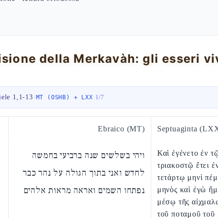
iele 1,1-13
·
·
MT (OSHB) + LXX
1
/
7
Ebraico (MT)
Septuaginta (LX
Καὶ ἐγένετο ἐν τ
ויהי בשלשים שנה ברביעי בחמשה
τριακοστῷ ἔτει ἐ
לחדש ואני בתוך הגולה על נהר כבר
τετάρτῳ μηνὶ πέμ
נפתחו השמים ואראה מראות אלהים
μηνὸς καὶ ἐγὼ ἤμ
μέσῳ τῆς αἰχμαλ
τοῦ ποταμοῦ τοῦ