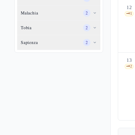
12
Malachia
2
🗝️
1
Tobia
2
Sapienza
2
13
🗝️
2