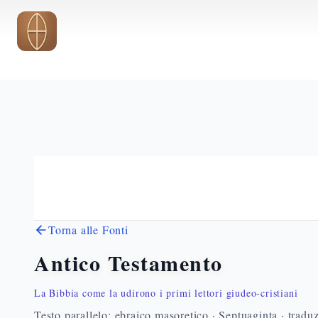
Vai al contenuto principale
Torna alle Fonti
Antico Testamento
La Bibbia come la udirono i primi lettori giudeo-cristiani
Testo parallelo: ebraico masoretico · Septuaginta · traduz