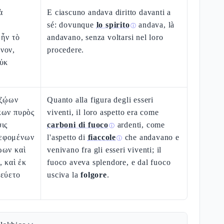
ὰ
E ciascuno andava diritto davanti a
sé: dovunque
lo spirito
andava, là
ⓘ
 ἦν τὸ
andavano, senza voltarsi nel loro
νον,
procedere.
οὐκ
 ζῴων
Quanto alla figura degli esseri
κων πυρὸς
viventi, il loro aspetto era come
ις
carboni di fuoco
ardenti, come
ⓘ
εφομένων
l'aspetto di
fiaccole
che andavano e
ⓘ
ῴων καὶ
venivano fra gli esseri viventi; il
, καὶ ἐκ
fuoco aveva splendore, e dal fuoco
ρεύετο
usciva la
folgore
.