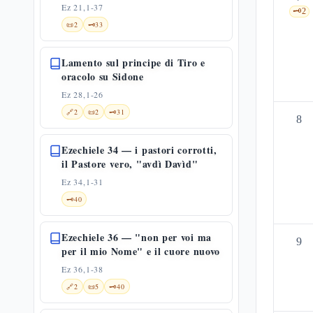
Ez 21,1-37
🗝️
2
📜
2
🗝️
33
Lamento sul principe di Tiro e
oracolo su Sidone
Ez 28,1-26
🔗
2
📜
2
🗝️
31
8
Ezechiele 34 — i pastori corrotti,
il Pastore vero, "avdì Davìd"
Ez 34,1-31
🗝️
40
Ezechiele 36 — "non per voi ma
9
per il mio Nome" e il cuore nuovo
Ez 36,1-38
🔗
2
📜
5
🗝️
40