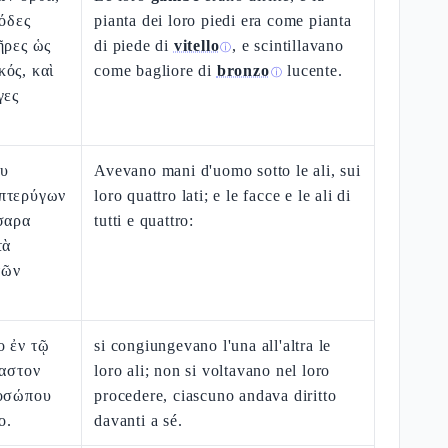
πόδες
pianta dei loro piedi era come pianta
ῆρες ὡς
di piede di
vitello
, e scintillavano
ⓘ
ός, καὶ
come bagliore di
bronzo
lucente.
ⓘ
γες
ου
Avevano mani d'uomo sotto le ali, sui
πτερύγων
loro quattro lati; e le facce e le ali di
σαρα
tutti e quattro:
τὰ
τῶν
ο ἐν τῷ
si congiungevano l'una all'altra le
καστον
loro ali; non si voltavano nel loro
ροσώπου
procedere, ciascuno andava diritto
ο.
davanti a sé.