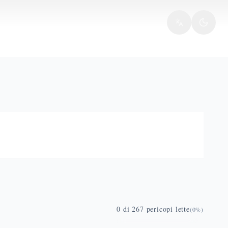
0
di
267
pericopi lette
(
0
%)