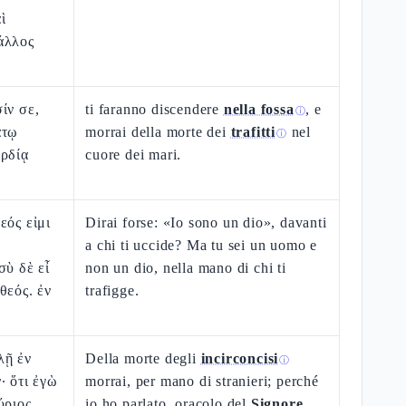
ὶ
άλλος
ίν σε,
ti faranno discendere
nella fossa
, e
ⓘ
άτῳ
morrai della morte dei
trafitti
nel
ⓘ
αρδίᾳ
cuore dei mari.
εός εἰμι
Dirai forse: «Io sono un dio», davanti
ν
a chi ti uccide? Ma tu sei un uomo e
σὺ δὲ εἶ
non un dio, nella mano di chi ti
θεός. ἐν
trafigge.
λῇ ἐν
Della morte degli
incirconcisi
ⓘ
· ὅτι ἐγὼ
morrai, per mano di stranieri; perché
ύριος.
io ho parlato, oracolo del
Signore