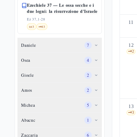
Ezechiele 37 — Le ossa secche e i
due legni: la risurrezione d'Israele
Ez 37,1-28
11
📜
3
🗝️
43
Daniele
7
12
🗝️
2
Osea
4
Gioele
2
Amos
2
Michea
5
13
🗝️
3
Abacuc
1
Zaccaria
6