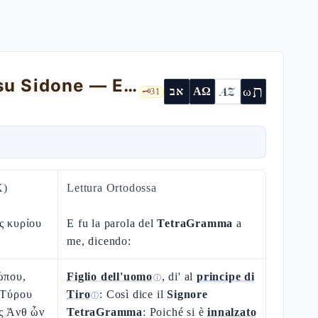
Lamento sul principe di Tiro e oracolo su Sidone — Ez 28,1-26
ת
AZ
ω
אב
ΑΩ
🗝️
31
X)
Lettura Ortodossa
ς κυρίου
E fu la parola del
TetraGramma
a
me, dicendo:
ώπου,
Figlio dell'uomo
, di' al
principe di
ⓘ
 Τύρου
Tiro
: Così dice il
Signore
ⓘ
ος Ἀνθ ὧν
TetraGramma
: Poiché si è
innalzato