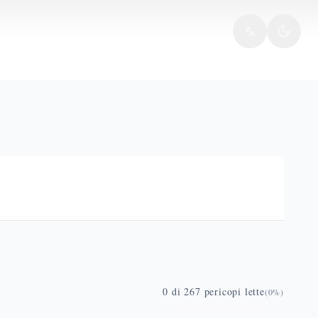
0
di
267
pericopi lette
(
0
%)