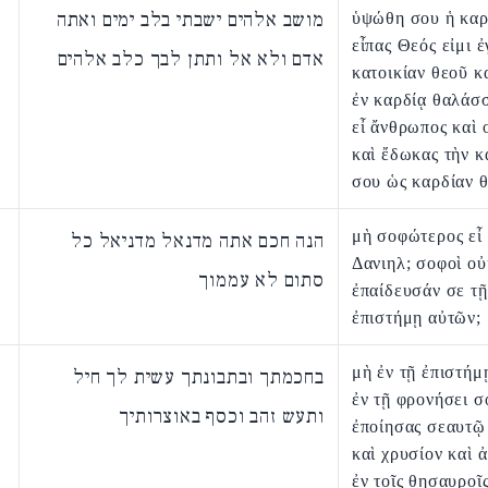
מושב אלהים ישבתי בלב ימים ואתה
ὑψώθη σου ἡ καρ
εἶπας Θεός εἰμι ἐ
אדם ולא אל ותתן לבך כלב אלהים
κατοικίαν θεοῦ 
ἐν καρδίᾳ θαλάσσ
εἶ ἄνθρωπος καὶ 
καὶ ἔδωκας τὴν κ
σου ὡς καρδίαν θ
μὴ σοφώτερος εἶ
הנה חכם אתה מדנאל מדניאל כל
Δανιηλ; σοφοὶ οὐ
סתום לא עממוך
ἐπαίδευσάν σε τῇ
ἐπιστήμῃ αὐτῶν;
μὴ ἐν τῇ ἐπιστήμ
בחכמתך ובתבונתך עשית לך חיל
ἐν τῇ φρονήσει σ
ותעש זהב וכסף באוצרותיך
ἐποίησας σεαυτῷ
καὶ χρυσίον καὶ 
ἐν τοῖς θησαυροῖ