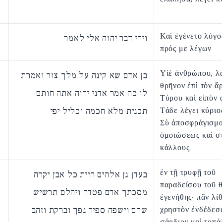
Καὶ ἐγένετο λόγο
ויהי דבר יהוה אלי לאמר
πρός με λέγων
Υἱὲ ἀνθρώπου, λ
בן אדם שא קינה על מלך צור ואמרת
θρῆνον ἐπὶ τὸν ἄ
לו כה אמר אדני יהוה אתה חותם
Τύρου καὶ εἰπὸν
תכנית מלא חכמה וכליל יפי
Τάδε λέγει κύριο
Σὺ ἀποσφράγισμ
ὁμοιώσεως καὶ σ
κάλλους
ἐν τῇ τρυφῇ τοῦ
בעדן גן אלהים היית כל אבן יקרה
παραδείσου τοῦ 
מסכתך אדם פטדה ויהלם תרשיש
ἐγενήθης· πᾶν λί
שהם וישפה ספיר נפך וברקת וזהב
χρηστὸν ἐνδέδεσα
σάρδιον καὶ τοπά