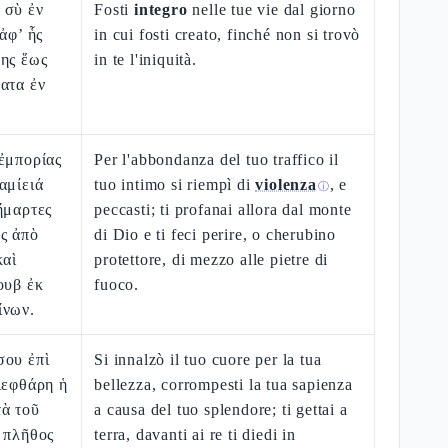
 σὺ ἐν
Fosti
integro
nelle tue vie dal giorno
ἀφ’ ἧς
in cui fosti creato, finché non si trovò
θης ἕως
in te l'iniquità.
ατα ἐν
ἐμπορίας
Per l'abbondanza del tuo traffico il
αμίειά
tuo intimo si riempì di
violenza
, e
ⓘ
ἥμαρτες
peccasti; ti profanai allora dal monte
ς ἀπὸ
di Dio e ti feci perire, o cherubino
καὶ
protettore, di mezzo alle pietre di
ουβ ἐκ
fuoco.
ίνων.
σου ἐπὶ
Si innalzò il tuo cuore per la tua
ιεφθάρη ἡ
bellezza, corrompesti la tua sapienza
τὰ τοῦ
a causa del tuo splendore; ti gettai a
 πλῆθος
terra, davanti ai re ti diedi in