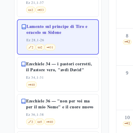
Ez 21,1-37
📜
2
🗝️
33
Lamento sul principe di Tiro e
oracolo su Sidone
8
Ez 28,1-26
🗝️
2
🔗
2
📜
2
🗝️
31
Ezechiele 34 — i pastori corrotti,
il Pastore vero, "avdì Davìd"
9
Ez 34,1-31
🗝️
40
Ezechiele 36 — "non per voi ma
per il mio Nome" e il cuore nuovo
Ez 36,1-38
10
🔗
2
📜
5
🗝️
40
🗝️
1