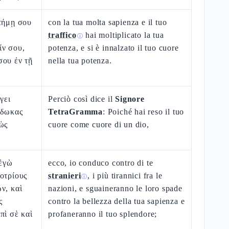
τήμῃ σου
con la tua molta sapienza e il tuo
traffico
hai moltiplicato la tua
ⓘ
ίν σου,
potenza, e si è innalzato il tuo cuore
σου ἐν τῇ
nella tua potenza.
γει
Perciò così dice il
Signore
έδωκας
TetraGramma
: Poiché hai reso il tuo
ὡς
cuore come cuore di un dio,
 ἐγὼ
ecco, io conduco contro di te
οτρίους
stranieri
, i più tirannici fra le
ⓘ
ν, καὶ
nazioni, e sguaineranno le loro spade
ς
contro la bellezza della tua sapienza e
πὶ σὲ καὶ
profaneranno il tuo splendore;