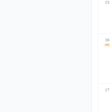
15
16
🗝️
1
17