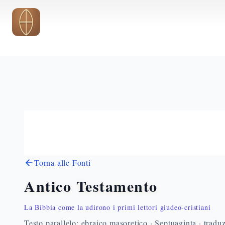
Vai al contenuto principale
Torna alle Fonti
Antico Testamento
La Bibbia come la udirono i primi lettori giudeo-cristiani
Testo parallelo: ebraico masoretico · Septuaginta · traduz