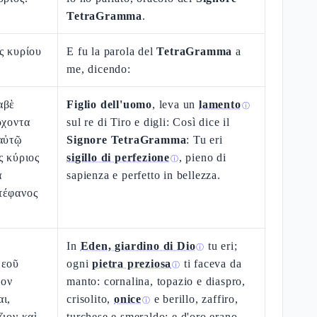
TetraGramma
.
ς κυρίου
E fu la parola del
TetraGramma
a
me, dicendo:
αβὲ
Figlio dell'uomo
, leva un
lamento
ⓘ
ρχοντα
sul re di Tiro e digli: Così dice il
 αὐτῷ
Signore TetraGramma
: Tu eri
ς κύριος
sigillo di perfezione
, pieno di
ⓘ
α
sapienza e perfetto in bellezza.
τέφανος
In
Eden, giardino di Dio
tu eri;
ⓘ
θεοῦ
ogni
pietra preziosa
ti faceva da
ⓘ
θον
manto: cornalina, topazio e diaspro,
ι,
crisolito,
onice
e berillo, zaffiro,
ⓘ
ζιον καὶ
turchese e smeraldo; e d'oro erano