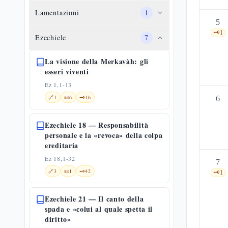
Lamentazioni
1
5
🗝️
1
Ezechiele
7
La visione della Merkavàh: gli
esseri viventi
Ez 1,1-13
🔗
1
📜
6
🗝️
16
6
Ezechiele 18 — Responsabilità
personale e la «revoca» della colpa
ereditaria
Ez 18,1-32
7
🔗
3
📜
1
🗝️
42
🗝️
1
Ezechiele 21 — Il canto della
spada e «colui al quale spetta il
diritto»