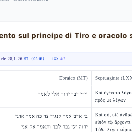
iele 28,1-26
·
·
MT (OSHB) + LXX
4
/
7
Ebraico (MT)
Septuaginta (LX
Καὶ ἐγένετο λόγο
ויהי דבר יהוה אלי לאמר
πρός με λέγων
Καὶ σύ, υἱὲ ἀνθρ
בן אדם אמר לנגיד צר כה אמר אדני
εἰπὸν τῷ ἄρχοντι
יהוה יען גבה לבך ותאמר אל אני
Τάδε λέγει κύρι