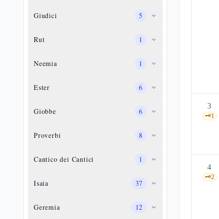
Giudici
5
Rut
1
Neemia
1
Ester
6
3
Giobbe
6
🗝️
1
Proverbi
8
Cantico dei Cantici
1
4
🗝️
2
Isaia
37
Geremia
12