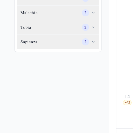
Malachia
2
Tobia
2
Sapienza
2
14
🗝️
3