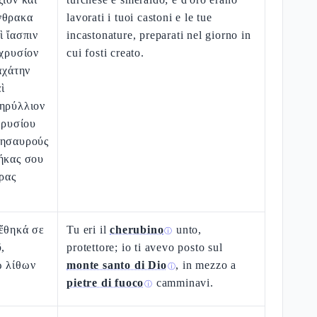
νθρακα
lavorati i tuoi castoni e le tue
ὶ ἴασπιν
incastonature, preparati nel giorno in
 χρυσίον
cui fosti creato.
ἀχάτην
ὶ
βηρύλλιον
χρυσίου
θησαυρούς
ήκας σου
έρας
 ἔθηκά σε
Tu eri il
cherubino
unto,
ⓘ
,
protettore; io ti avevo posto sul
ῳ λίθων
monte santo di Dio
, in mezzo a
ⓘ
pietre di fuoco
camminavi.
ⓘ