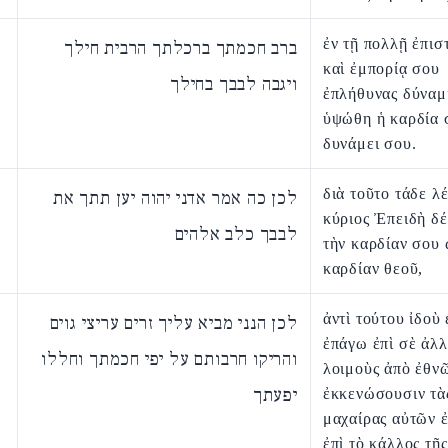
ἐν τῇ πολλῇ ἐπισ
ברב חכמתך ברכלתך הרבית חילך
καὶ ἐμπορίᾳ σου
ויגבה לבבך בחילך
ἐπλήθυνας δύναμ
ὑψώθη ἡ καρδία 
δυνάμει σου.
διὰ τοῦτο τάδε λέ
לכן כה אמר אדני יהוה יען תתך את
κύριος Ἐπειδὴ δ
לבבך כלב אלהים
τὴν καρδίαν σου 
καρδίαν θεοῦ,
ἀντὶ τούτου ἰδοὺ
לכן הנני מביא עליך זרים עריצי גוים
ἐπάγω ἐπὶ σὲ ἀλλ
והריקו חרבותם על יפי חכמתך וחללו
λοιμοὺς ἀπὸ ἐθνῶ
יפעתך
ἐκκενώσουσιν τὰ
μαχαίρας αὐτῶν ἐ
ἐπὶ τὸ κάλλος τῆς