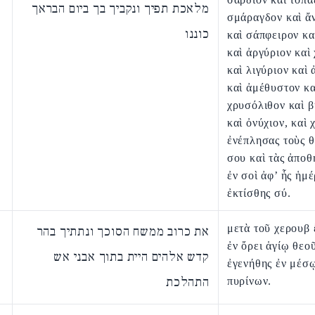
מלאכת תפיך ונקביך בך ביום הבראך
σμάραγδον καὶ ἄ
כוננו
καὶ σάπφειρον κα
καὶ ἀργύριον καὶ
καὶ λιγύριον καὶ 
καὶ ἀμέθυστον κα
χρυσόλιθον καὶ 
καὶ ὀνύχιον, καὶ 
ἐνέπλησας τοὺς 
σου καὶ τὰς ἀποθ
ἐν σοὶ ἀφ’ ἧς ἡμ
ἐκτίσθης σύ.
μετὰ τοῦ χερουβ
את כרוב ממשח הסוכך ונתתיך בהר
ἐν ὄρει ἁγίῳ θεοῦ
קדש אלהים היית בתוך אבני אש
ἐγενήθης ἐν μέσ
התהלכת
πυρίνων.