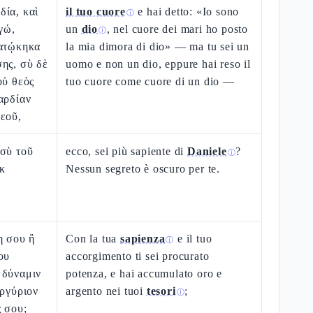
δία, καὶ
il tuo cuore
e hai detto: «Io sono
ⓘ
γώ,
un
dio
, nel cuore dei mari ho posto
ⓘ
κατῴκηκα
la mia dimora di dio» — ma tu sei un
ης, σὺ δὲ
uomo e non un dio, eppure hai reso il
οὐ θεὸς
tuo cuore come cuore di un dio —
αρδίαν
εοῦ,
 σὺ τοῦ
ecco, sei più sapiente di
Daniele
?
ⓘ
κ
Nessun segreto è oscuro per te.
ῃ σου ἢ
Con la tua
sapienza
e il tuo
ⓘ
ου
accorgimento ti sei procurato
 δύναμιν
potenza, e hai accumulato oro e
ἀργύριον
argento nei tuoi
tesori
;
ⓘ
ς σου;