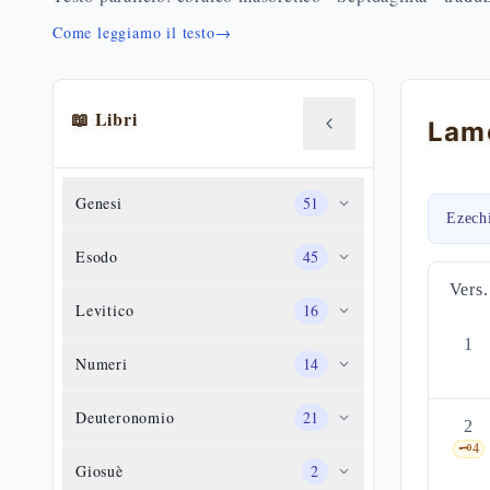
Come leggiamo il testo
→
📖 Libri
Genesi
51
Ezech
Esodo
45
Vers.
Levitico
16
1
Numeri
14
Deuteronomio
21
2
🗝️
4
Giosuè
2