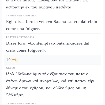
εἶπεν δὲ αὐτοῖς· Ἐθεώρουν τὸν Σατανᾶν ὡς
ἀστραπὴν ἐκ τοῦ οὐρανοῦ πεσόντα.
TRADUZIONE GNOSTICA
Egli disse loro: «Vedevo Satana cadere dal cielo
come una folgore.
LETTURA ORTODOSSA
Disse loro: «
Contemplavo Satana cadere dal
cielo come folgore
.
ⓘ
19
🗝️
5
GRECO
ἰδοὺ ⸀δέδωκα ὑμῖν τὴν ἐξουσίαν τοῦ πατεῖν
ἐπάνω ὄφεων καὶ σκορπίων, καὶ ἐπὶ πᾶσαν τὴν
δύναμιν τοῦ ἐχθροῦ, καὶ οὐδὲν ὑμᾶς οὐ μὴ
⸀ἀδικήσῃ.
TRADUZIONE GNOSTICA