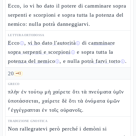
Ecco, io vi ho dato il potere di camminare sopra
serpenti e scorpioni e sopra tutta la potenza del
nemico: nulla potrà danneggiarvi.
LETTURA ORTODOSSA
Ecco
,
vi ho dato l'autorità
di
camminare
ⓘ
ⓘ
sopra serpenti e scorpioni
e sopra tutta la
ⓘ
potenza del nemico
, e nulla
potrà farvi torto
.
ⓘ
ⓘ
20
🗝️
3
GRECO
πλὴν ἐν τούτῳ μὴ χαίρετε ὅτι τὰ πνεύματα ὑμῖν
ὑποτάσσεται, χαίρετε δὲ ὅτι τὰ ὀνόματα ὑμῶν
⸀ἐγγέγραπται ἐν τοῖς οὐρανοῖς.
TRADUZIONE GNOSTICA
Non rallegratevi però perché i demòni si