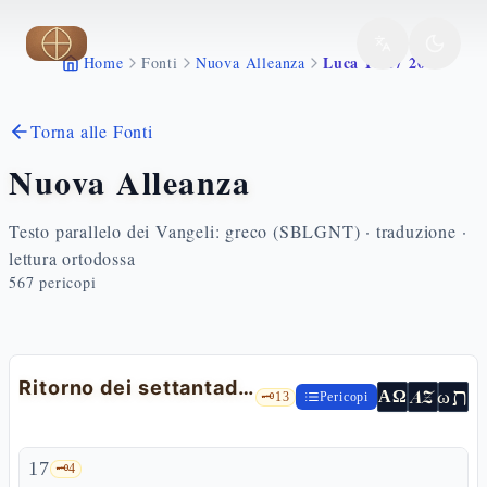
Vai al contenuto principale
Luca 10 17 20
Home
Fonti
Nuova Alleanza
Torna alle Fonti
Nuova Alleanza
Testo parallelo dei Vangeli: greco (SBLGNT) · traduzione ·
lettura ortodossa
567
pericopi
Ritorno dei settantadue
ת
AZ
ω
ΑΩ
🗝️
13
Pericopi
17
🗝️
4