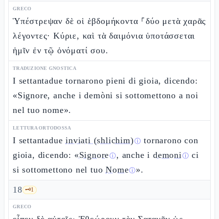
GRECO
Ὑπέστρεψαν δὲ οἱ ἑβδομήκοντα ⸀δύο μετὰ χαρᾶς
λέγοντες· Κύριε, καὶ τὰ δαιμόνια ὑποτάσσεται
ἡμῖν ἐν τῷ ὀνόματί σου.
TRADUZIONE GNOSTICA
I settantadue tornarono pieni di gioia, dicendo:
«Signore, anche i demòni si sottomettono a noi
nel tuo nome».
LETTURA ORTODOSSA
I settantadue
inviati (shlichim)
tornarono con
ⓘ
gioia, dicendo: «
Signore
, anche i
demoni
ci
ⓘ
ⓘ
si sottomettono nel tuo
Nome
».
ⓘ
18
🗝️
1
GRECO