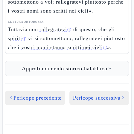
sottomettono a voi; rallegratevi piuttosto perché
i vostri nomi sono scritti nei cieli».
LETTURA ORTODOSSA
Tuttavia non
rallegratevi
di questo, che gli
ⓘ
spiriti
vi si sottomettono; rallegratevi piuttosto
ⓘ
che i
vostri nomi stanno scritti nei cieli
».
ⓘ
Approfondimento storico-halakhico
Pericope precedente
Pericope successiva