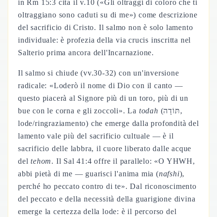
in Rm 15:3 cita il v.10 («Gli oltraggi di coloro che ti
oltraggiano sono caduti su di me») come descrizione
del sacrificio di Cristo. Il salmo non è solo lamento
individuale: è profezia della via crucis inscritta nel
Salterio prima ancora dell'Incarnazione.
Il salmo si chiude (vv.30-32) con un'inversione
radicale: «Loderò il nome di Dio con il canto —
questo piacerà al Signore più di un toro, più di un
bue con le corna e gli zoccoli». La
todah
(תּוֹדָה,
lode/ringraziamento) che emerge dalla profondità del
lamento vale più del sacrificio cultuale — è il
sacrificio delle labbra, il cuore liberato dalle acque
del
tehom
. Il Sal 41:4 offre il parallelo: «O YHWH,
abbi pietà di me — guarisci l'anima mia (
nafshi
),
perché ho peccato contro di te». Dal riconoscimento
del peccato e della necessità della guarigione divina
emerge la certezza della lode: è il percorso del