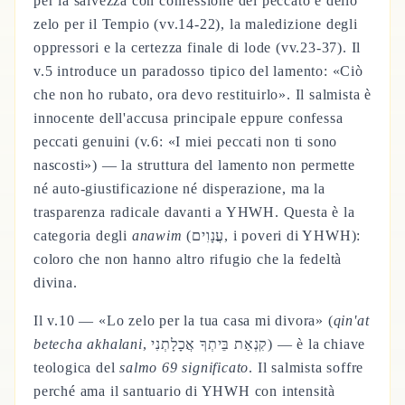
per la salvezza con confessione del peccato e dello
zelo per il Tempio (vv.14-22), la maledizione degli
oppressori e la certezza finale di lode (vv.23-37). Il
v.5 introduce un paradosso tipico del lamento: «Ciò
che non ho rubato, ora devo restituirlo». Il salmista è
innocente dell'accusa principale eppure confessa
peccati genuini (v.6: «I miei peccati non ti sono
nascosti») — la struttura del lamento non permette
né auto-giustificazione né disperazione, ma la
trasparenza radicale davanti a YHWH. Questa è la
categoria degli
anawim
(עֲנָוִים, i poveri di YHWH):
coloro che non hanno altro rifugio che la fedeltà
divina.
Il v.10 — «Lo zelo per la tua casa mi divora» (
qin'at
betecha akhalani
, קִנְאַת בֵּיתְךָ אֲכָלָתְנִי) — è la chiave
teologica del
salmo 69 significato
. Il salmista soffre
perché ama il santuario di YHWH con intensità