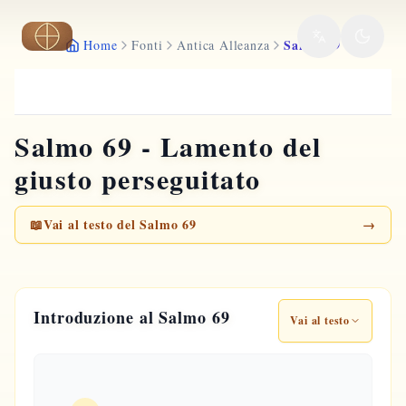
Vai al contenuto principale
Salmo 69
Home
Fonti
Antica Alleanza
Salmo 69 - Lamento del
giusto perseguitato
📖
Vai al testo del Salmo 69
→
Introduzione al Salmo 69
Vai al testo