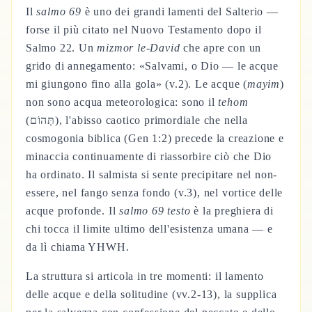
Il
salmo 69
è uno dei grandi lamenti del Salterio —
forse il più citato nel Nuovo Testamento dopo il
Salmo 22. Un
mizmor le-David
che apre con un
grido di annegamento: «Salvami, o Dio — le acque
mi giungono fino alla gola» (v.2). Le acque (
mayim
)
non sono acqua meteorologica: sono il
tehom
(תְּהוֹם), l'abisso caotico primordiale che nella
cosmogonia biblica (Gen 1:2) precede la creazione e
minaccia continuamente di riassorbire ciò che Dio
ha ordinato. Il salmista si sente precipitare nel non-
essere, nel fango senza fondo (v.3), nel vortice delle
acque profonde. Il
salmo 69 testo
è la preghiera di
chi tocca il limite ultimo dell'esistenza umana — e
da lì chiama YHWH.
La struttura si articola in tre momenti: il lamento
delle acque e della solitudine (vv.2-13), la supplica