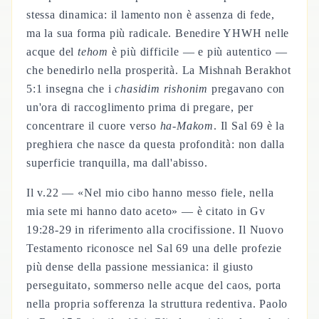
stessa dinamica: il lamento non è assenza di fede,
ma la sua forma più radicale. Benedire YHWH nelle
acque del
tehom
è più difficile — e più autentico —
che benedirlo nella prosperità. La Mishnah Berakhot
5:1 insegna che i
chasidim rishonim
pregavano con
un'ora di raccoglimento prima di pregare, per
concentrare il cuore verso
ha-Makom
. Il Sal 69 è la
preghiera che nasce da questa profondità: non dalla
superficie tranquilla, ma dall'abisso.
Il v.22 — «Nel mio cibo hanno messo fiele, nella
mia sete mi hanno dato aceto» — è citato in Gv
19:28-29 in riferimento alla crocifissione. Il Nuovo
Testamento riconosce nel Sal 69 una delle profezie
più dense della passione messianica: il giusto
perseguitato, sommerso nelle acque del caos, porta
nella propria sofferenza la struttura redentiva. Paolo