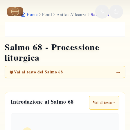
Vai al contenuto principale
Salmo 68
Home
Fonti
Antica Alleanza
Salmo 68 - Processione
liturgica
📖
Vai al testo del Salmo 68
→
Introduzione al Salmo 68
Vai al testo