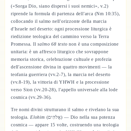
(«Sorga Dio, siano dispersi i suoi nemici», v.2)
riprende la formula di partenza dell'arca (Nm 10:35),
collocando il salmo nell'orizzonte della marcia
d'Israele nel deserto: ogni processione liturgica è
riedizione teologica del cammino verso la Terra
Promessa. Il
salmo 68 testo
non è una composizione
unitaria: è un affresco liturgico che sovrappone
memoria storica, celebrazione cultuale e profezia
dell'ascensione divina in quattro movimenti — la
teofania guerriera (vv.2-7), la marcia nel deserto
(vv.8-19), la vittoria di YHWH e la processione
verso Sion (vv.20-28), l'appello universale alla lode
cosmica (vv.29-36).
Tre nomi divini strutturano il salmo e rivelano la sua
teologia.
Elohim
(אֱלֹהִים) — Dio nella sua potenza
cosmica — appare 15 volte, costruendo una teologia