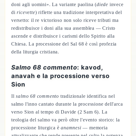
doni agli uomini». La variante paolina (
diede
invece
di
ricevette
) riflette una tradizione interpretativa del
versetto: il re victorioso non solo riceve tributi ma
redistribuisce i doni alla sua assemblea — Cristo
ascende e distribuisce i carismi dello Spirito alla
Chiesa. La processione del Sal 68 è così profezia
della liturgia cristiana.
Salmo 68 commento
: kavod,
anavah e la processione verso
Sion
Il
salmo 68 commento
tradizionale identifica nel
salmo l'inno cantato durante la processione dell'arca
verso Sion al tempo di Davide (2 Sam 6). La
teologia del salmo va però oltre l'evento storico: la
processione liturgica è
anamnesi
— memoria
attualizzante che rende presente nel culto la potenza