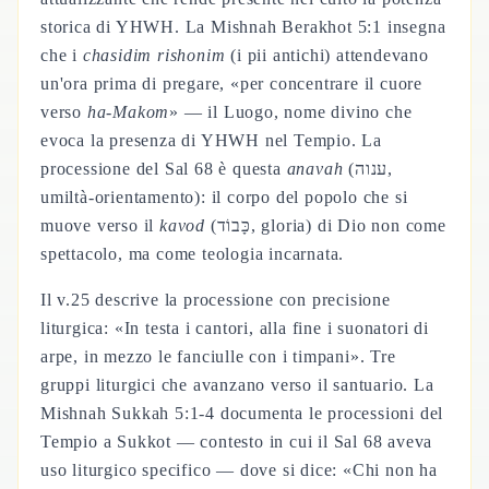
storica di YHWH. La Mishnah Berakhot 5:1 insegna
che i
chasidim rishonim
(i pii antichi) attendevano
un'ora prima di pregare, «per concentrare il cuore
verso
ha-Makom
» — il Luogo, nome divino che
evoca la presenza di YHWH nel Tempio. La
processione del Sal 68 è questa
anavah
(ענוה,
umiltà-orientamento): il corpo del popolo che si
muove verso il
kavod
(כָּבוֹד, gloria) di Dio non come
spettacolo, ma come teologia incarnata.
Il v.25 descrive la processione con precisione
liturgica: «In testa i cantori, alla fine i suonatori di
arpe, in mezzo le fanciulle con i timpani». Tre
gruppi liturgici che avanzano verso il santuario. La
Mishnah Sukkah 5:1-4 documenta le processioni del
Tempio a Sukkot — contesto in cui il Sal 68 aveva
uso liturgico specifico — dove si dice: «Chi non ha