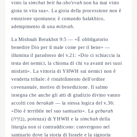
visto la
simchat beit ha-sho'evah
non ha mai visto
gioia in vita sua». La gioia della processione non è
emozione spontanea: è comando halakhico,
adempimento di una
mitzvah
.
La Mishnah Berakhot 9:5 — «È obbligatorio
benedire Dio per il male come per il bene» —
illumina il paradosso del v.21: «Dio ci schiaccia la
testa dei nemici, la chioma di chi va avanti nei suoi
misfatti». La vittoria di YHWH sui nemici non è
vendetta tribale: è ristabilimento dell'ordine
covenantale, motivo di benedizione. Il salmo
insegna che anche gli atti di giudizio divino vanno
accolti con
berakah
— la stessa logica del v.36:
«Dio è terribile nel suo santuario». La
geburah
(גְּבוּרָה, potenza) di YHWH e la
simchah
della
liturgia non si contraddicono: convergono nel
santuario dove la storia di Israele e la signoria