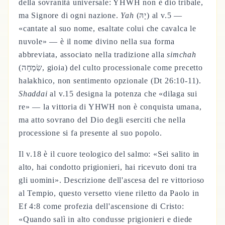
della sovranità universale: YHWH non è dio tribale,
ma Signore di ogni nazione.
Yah
(יָהּ) al v.5 —
«cantate al suo nome, esaltate colui che cavalca le
nuvole» — è il nome divino nella sua forma
abbreviata, associato nella tradizione alla
simchah
(שִׂמְחָה, gioia) del culto processionale come precetto
halakhico, non sentimento opzionale (Dt 26:10-11).
Shaddai
al v.15 designa la potenza che «dilaga sui
re» — la vittoria di YHWH non è conquista umana,
ma atto sovrano del Dio degli eserciti che nella
processione si fa presente al suo popolo.
Il v.18 è il cuore teologico del salmo: «Sei salito in
alto, hai condotto prigionieri, hai ricevuto doni tra
gli uomini». Descrizione dell'ascesa del re vittorioso
al Tempio, questo versetto viene riletto da Paolo in
Ef 4:8 come profezia dell'ascensione di Cristo:
«Quando salì in alto condusse prigionieri e diede