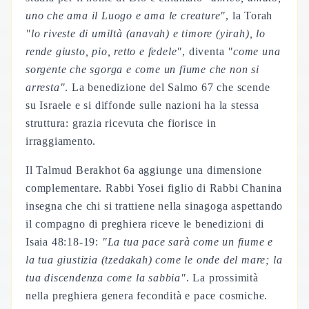
uno che ama il Luogo e ama le creature"
, la Torah
"lo riveste di umiltà (
anavah
) e timore (
yirah
), lo
rende giusto, pio, retto e fedele"
, diventa
"come una
sorgente che sgorga e come un fiume che non si
arresta"
. La benedizione del Salmo 67 che scende
su Israele e si diffonde sulle nazioni ha la stessa
struttura: grazia ricevuta che fiorisce in
irraggiamento.
Il Talmud Berakhot 6a aggiunge una dimensione
complementare. Rabbi Yosei figlio di Rabbi Chanina
insegna che chi si trattiene nella sinagoga aspettando
il compagno di preghiera riceve le benedizioni di
Isaia 48:18-19:
"La tua pace sarà come un fiume e
la tua giustizia (
tzedakah
) come le onde del mare; la
tua discendenza come la sabbia"
. La prossimità
nella preghiera genera fecondità e pace cosmiche.