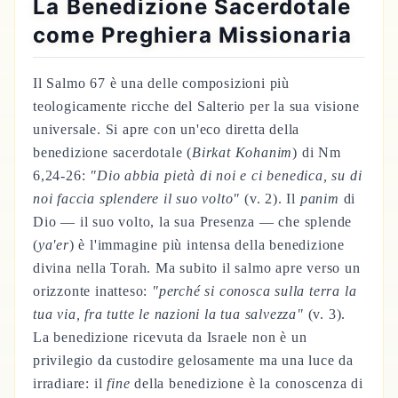
La Benedizione Sacerdotale
come Preghiera Missionaria
Il Salmo 67 è una delle composizioni più
teologicamente ricche del Salterio per la sua visione
universale. Si apre con un'eco diretta della
benedizione sacerdotale (
Birkat Kohanim
) di Nm
6,24-26:
"Dio abbia pietà di noi e ci benedica, su di
noi faccia splendere il suo volto"
(v. 2). Il
panim
di
Dio — il suo volto, la sua Presenza — che splende
(
ya'er
) è l'immagine più intensa della benedizione
divina nella Torah. Ma subito il salmo apre verso un
orizzonte inatteso:
"perché si conosca sulla terra la
tua via, fra tutte le nazioni la tua salvezza"
(v. 3).
La benedizione ricevuta da Israele non è un
privilegio da custodire gelosamente ma una luce da
irradiare: il
fine
della benedizione è la conoscenza di