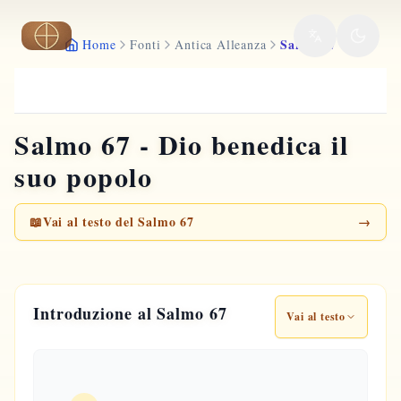
Vai al contenuto principale
Salmo 67
Home
Fonti
Antica Alleanza
Salmo 67 - Dio benedica il
suo popolo
📖
Vai al testo del Salmo 67
→
Introduzione al Salmo 67
Vai al testo