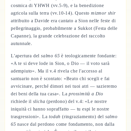
cosmica di YHWH (vv.5-9), e la benedizione
agricola sulla terra (vv.10-14). Questo
mizmor shir
attribuito a Davide era cantato a Sion nelle feste di
pellegrinaggio, probabilmente a Sukkot (Festa delle
Capanne), la grande celebrazione del raccolto
autunnale.
L'apertura del
salmo 65
è teologicamente fondante:
«A te si deve lode in Sion, o Dio — il voto sarà
adempiuto». Ma il v.4 rivela che l'accesso al
santuario non è scontato: «Beato chi scegli e fai
avvicinare, perché dimori nei tuoi atri — sazieremo
dei beni della tua casa». La
prossimità a Dio
richiede il
slicha
(perdono) del v.4: «Le nostre
iniquità ci hanno sopraffatto — tu espi le nostre
trasgressioni». La
todah
(ringraziamento) del
salmo
65
nasce dal perdono come fondamento, non dalla