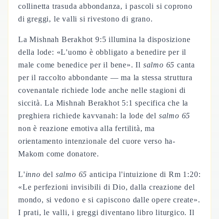
collinetta trasuda abbondanza, i pascoli si coprono
di greggi, le valli si rivestono di grano.
La Mishnah Berakhot 9:5 illumina la disposizione
della lode: «L'uomo è obbligato a benedire per il
male come benedice per il bene». Il
salmo 65
canta
per il raccolto abbondante — ma la stessa struttura
covenantale richiede lode anche nelle stagioni di
siccità. La Mishnah Berakhot 5:1 specifica che la
preghiera richiede kavvanah: la lode del
salmo 65
non è reazione emotiva alla fertilità, ma
orientamento intenzionale del cuore verso ha-
Makom come donatore.
L'
inno
del
salmo 65
anticipa l'intuizione di Rm 1:20:
«Le perfezioni invisibili di Dio, dalla creazione del
mondo, si vedono e si capiscono dalle opere create».
I prati, le valli, i greggi diventano libro liturgico. Il