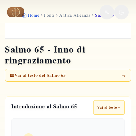
Vai al contenuto principale
Salmo 65
Home
Fonti
Antica Alleanza
Salmo 65 - Inno di
ringraziamento
📖
Vai al testo del Salmo 65
→
Introduzione al Salmo 65
Vai al testo