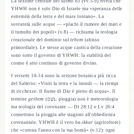
La sezione centrale del
salmo 65
(vv.5-9) rivela che
YHWH non è solo Dio di Israele ma «speranza delle
estremità della terra e del mare lontano». La
sovranità sulle acque — «plachi il rumore dei mari e
il tumulto dei popoli» (v.8) — richiama la teologia
creazionale del dominio sul
tehom
(abisso
primordiale). Le stesse acque caotica della creazione
sono sotto il governo di YHWH: la stabilità del
cosmo è atto continuo di governo divino.
I versetti 10-14 sono la sezione botanica più ricca
del Salterio: «Visiti la terra e la inondi — la riempi
di ricchezze. Il fiume di Dio è pieno di acqua». Il
termine
geshem
(גֶּשֶׁם, pioggia) non è meteorologia
ma teologia del covenante — Dt 28:12 e Lv 26:4
connettono la pioggia alle stagioni all'obbedienza
covenantale. YHWH è il vero
ha-ikkar
(agricoltore)
che «corona l'anno con la tua bontà» (v.12): ogni