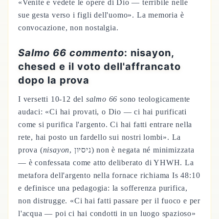
«Venite e vedete le opere di Dio — terribile nelle
sue gesta verso i figli dell'uomo». La memoria è
convocazione, non nostalgia.
Salmo 66 commento
: nisayon,
chesed e il voto dell'affrancato
dopo la prova
I versetti 10-12 del
salmo 66
sono teologicamente
audaci: «Ci hai provati, o Dio — ci hai purificati
come si purifica l'argento. Ci hai fatti entrare nella
rete, hai posto un fardello sui nostri lombi». La
prova (
nisayon
, ניסיון) non è negata né minimizzata
— è confessata come atto deliberato di YHWH. La
metafora dell'argento nella fornace richiama Is 48:10
e definisce una pedagogia: la sofferenza purifica,
non distrugge. «Ci hai fatti passare per il fuoco e per
l'acqua — poi ci hai condotti in un luogo spazioso»