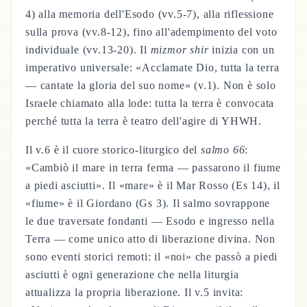
4) alla memoria dell'Esodo (vv.5-7), alla riflessione
sulla prova (vv.8-12), fino all'adempimento del voto
individuale (vv.13-20). Il
mizmor shir
inizia con un
imperativo universale: «Acclamate Dio, tutta la terra
— cantate la gloria del suo nome» (v.1). Non è solo
Israele chiamato alla lode: tutta la terra è convocata
perché tutta la terra è teatro dell'agire di YHWH.
Il v.6 è il cuore storico-liturgico del
salmo 66
:
«Cambiò il mare in terra ferma — passarono il fiume
a piedi asciutti». Il «mare» è il Mar Rosso (Es 14), il
«fiume» è il Giordano (Gs 3). Il salmo sovrappone
le due traversate fondanti — Esodo e ingresso nella
Terra — come unico atto di liberazione divina. Non
sono eventi storici remoti: il «noi» che passò a piedi
asciutti è ogni generazione che nella liturgia
attualizza la propria liberazione. Il v.5 invita: