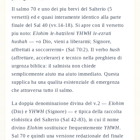
Il salmo 70 e uno dei piu brevi del Salterio (5
versetti) ed e quasi interamente identico alla parte
finale del Sal 40 (vv.14-18). Si apre con il versetto
piu noto:
Elohim le-hatzileni YHWH le-ezrati
hushah
— «o Dio, vieni a liberarmi; Signore,
affrettati a soccorrermi» (Sal 70:2). Il verbo
hush
(affrettare, accelerare) e tecnico nella preghiera di
urgenza biblica: il salmista non chiede
semplicemente aiuto ma aiuto immediato. Questa
supplica ha una qualita esistenziale di emergenza
che attraversa tutto il salmo.
La doppia denominazione divina del v.2 —
Elohim
(Dio) e
YHWH
(Signore) — e tipica della raccolta
elohistica del Salterio (Sal 42-83), in cui il nome
divino
Elohim
sostituisce frequentemente
YHWH
.
Sal 70 e quindi una versione redazionale del finale