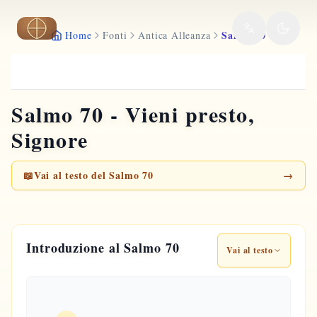
Vai al contenuto principale
Salmo 70
Home
Fonti
Antica Alleanza
Salmo 70 - Vieni presto,
Signore
📖
Vai al testo del Salmo 70
→
Introduzione al Salmo 70
Vai al testo