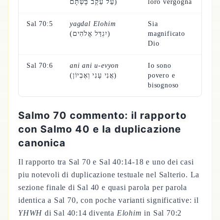
עַל־עֵקֶב בָּשְׁתָּם)
loro vergogna
Sal 70:5
yagdal Elohim
Sia
(יִגְדַּל אֱלֹהִים)
magnificato
Dio
Sal 70:6
ani ani u-evyon
Io sono
(אֲנִי עָנִי וְאֶבְיוֹן)
povero e
bisognoso
Salmo 70 commento: il rapporto
con Salmo 40 e la duplicazione
canonica
Il rapporto tra Sal 70 e Sal 40:14-18 e uno dei casi
piu notevoli di duplicazione testuale nel Salterio. La
sezione finale di Sal 40 e quasi parola per parola
identica a Sal 70, con poche varianti significative: il
YHWH
di Sal 40:14 diventa
Elohim
in Sal 70:2