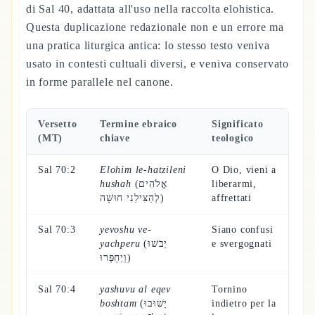
di Sal 40, adattata all'uso nella raccolta elohistica.
Questa duplicazione redazionale non e un errore ma
una pratica liturgica antica: lo stesso testo veniva
usato in contesti cultuali diversi, e veniva conservato
in forme parallele nel canone.
Versetto
Termine ebraico
Significato
(MT)
chiave
teologico
Sal 70:2
Elohim le-hatzileni
O Dio, vieni a
hushah
(אֱלֹהִים
liberarmi,
לְהַצִּילֵנִי חוּשָׁה)
affrettati
Sal 70:3
yevoshu ve-
Siano confusi
yachperu
(יֵבֹשׁוּ
e svergognati
וְיַחְפְּרוּ)
Sal 70:4
yashuvu al eqev
Tornino
boshtam
(יָשׁוּבוּ
indietro per la