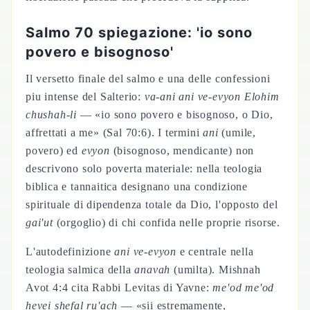
Salmo 70 spiegazione: 'io sono
povero e bisognoso'
Il versetto finale del salmo e una delle confessioni
piu intense del Salterio:
va-ani ani ve-evyon Elohim
chushah-li
— «io sono povero e bisognoso, o Dio,
affrettati a me» (Sal 70:6). I termini
ani
(umile,
povero) ed
evyon
(bisognoso, mendicante) non
descrivono solo poverta materiale: nella teologia
biblica e tannaitica designano una condizione
spirituale di dipendenza totale da Dio, l'opposto del
gai'ut
(orgoglio) di chi confida nelle proprie risorse.
L'autodefinizione
ani ve-evyon
e centrale nella
teologia salmica della
anavah
(umilta). Mishnah
Avot 4:4 cita Rabbi Levitas di Yavne:
me'od me'od
hevei shefal ru'ach
— «sii estremamente,