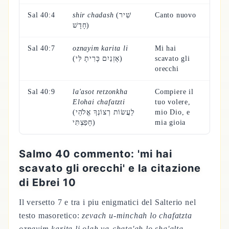
Sal 40:4
shir chadash
(שִׁיר
Canto nuovo
חָדָשׁ)
Sal 40:7
oznayim karita li
Mi hai
(אָזְנַיִם כָּרִיתָ לִּי)
scavato gli
orecchi
Sal 40:9
la'asot retzonkha
Compiere il
Elohai chafatzti
tuo volere,
(לַעֲשׂוֹת רְצוֹנְךָ אֱלֹהַי
mio Dio, e
חָפַצְתִּי)
mia gioia
Salmo 40 commento: 'mi hai
scavato gli orecchi' e la citazione
di Ebrei 10
Il versetto 7 e tra i piu enigmatici del Salterio nel
testo masoretico:
zevach u-minchah lo chafatzta
oznayim karita li olah va-chata'ah lo sha'alta
—