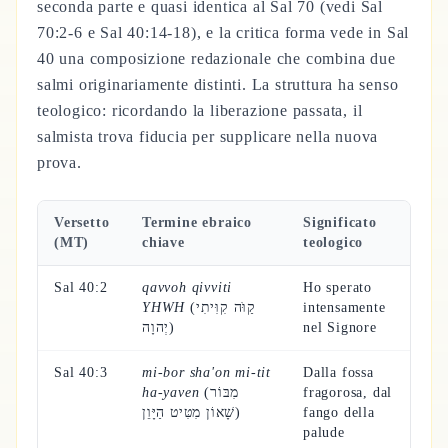
seconda parte e quasi identica al Sal 70 (vedi Sal
70:2-6 e Sal 40:14-18), e la critica forma vede in Sal
40 una composizione redazionale che combina due
salmi originariamente distinti. La struttura ha senso
teologico: ricordando la liberazione passata, il
salmista trova fiducia per supplicare nella nuova
prova.
Versetto
Termine ebraico
Significato
(MT)
chiave
teologico
Sal 40:2
qavvoh qivviti
Ho sperato
YHWH
(קַוֹּה קִוִּיתִי
intensamente
יְהוָה)
nel Signore
Sal 40:3
mi-bor sha'on mi-tit
Dalla fossa
ha-yaven
(מִבּוֹר
fragorosa, dal
שָׁאוֹן מִטִּיט הַיָּוֵן)
fango della
palude