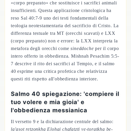
«corpo preparato» che sostituisce i sacrifici animali
insufficienti. Questa applicazione cristologica ha
reso Sal 40:7-9 uno dei testi fondamentali della
teologia neotestamentaria del sacrificio di Cristo. La
differenza testuale tra MT (orecchi scavati) e LXX
(corpo preparato) non e errore: la LXX interpreta la
metafora degli orecchi come
sineddoche
per il corpo
intero offerto in obbedienza. Mishnah Pesachim 5:5-
7 descrive il rito dei sacrifici al Tempio, e il salmo
40 esprime una critica profetica che relativizza
questi riti rispetto all'obbedienza interiore.
Salmo 40 spiegazione: 'compiere il
tuo volere e mia gioia' e
l'obbedienza messianica
Il versetto 9 e la dichiarazione centrale del salmo:
la'asot retzonkha Elohai chafatzti ve-toratkha be-