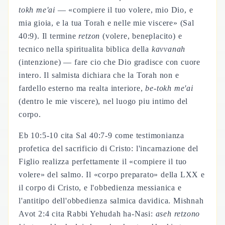
tokh me'ai
— «compiere il tuo volere, mio Dio, e
mia gioia, e la tua Torah e nelle mie viscere» (Sal
40:9). Il termine
retzon
(volere, beneplacito) e
tecnico nella spiritualita biblica della
kavvanah
(intenzione) — fare cio che Dio gradisce con cuore
intero. Il salmista dichiara che la Torah non e
fardello esterno ma realta interiore,
be-tokh me'ai
(dentro le mie viscere), nel luogo piu intimo del
corpo.
Eb 10:5-10 cita Sal 40:7-9 come testimonianza
profetica del sacrificio di Cristo: l'incarnazione del
Figlio realizza perfettamente il «compiere il tuo
volere» del salmo. Il «corpo preparato» della LXX e
il corpo di Cristo, e l'obbedienza messianica e
l'antitipo dell'obbedienza salmica davidica. Mishnah
Avot 2:4 cita Rabbi Yehudah ha-Nasi:
aseh retzono