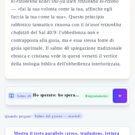
ki-rtzonekha kedei she-ya'aseh retzonkha ki-rtzono
— «fai la sua volonta come la tua, affinche egli
faccia la tua come la sua». Questo principio
rabbinico tannaitico risuona con il
la'asot retzonkha
chafatzti
del Sal 40:9: l'obbedienza non e
contrapposta alla gioia, ma e essa stessa fonte di
gioia spirituale. Il salmo 40 spiegazione tradizionale
ebraica e cristiana vede in questi versetti il vertice
della teologia biblica dell'obbedienza interiorizzata.
Ho sperato: ho sperato nel Signore
Salmo 40
Ringraziamento
Quando pregare:
Salmo del giorno — martedì
Mostra il testo parallelo (greco, traduzione, lettura