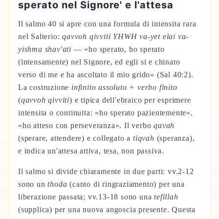
sperato nel Signore' e l'attesa
Il salmo 40 si apre con una formula di intensita rara
nel Salterio:
qavvoh qivviti YHWH va-yet elai va-
yishma shav'ati
— «ho sperato, ho sperato
(intensamente) nel Signore, ed egli si e chinato
verso di me e ha ascoltato il mio grido» (Sal 40:2).
La costruzione
infinito assoluto + verbo finito
(
qavvoh qivviti
) e tipica dell'ebraico per esprimere
intensita o continuita: «ho sperato pazientemente»,
«ho atteso con perseveranza». Il verbo
qavah
(sperare, attendere) e collegato a
tiqvah
(speranza),
e indica un'attesa attiva, tesa, non passiva.
Il salmo si divide chiaramente in due parti: vv.2-12
sono un
thoda
(canto di ringraziamento) per una
liberazione passata; vv.13-18 sono una
tefillah
(supplica) per una nuova angoscia presente. Questa