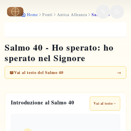
Vai al contenuto principale
Salmo 40
Home
Fonti
Antica Alleanza
Salmo 40 - Ho sperato: ho
sperato nel Signore
📖
Vai al testo del Salmo 40
→
Introduzione al Salmo 40
Vai al testo