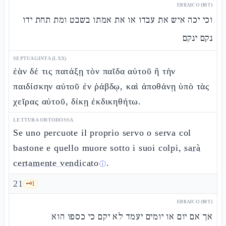
EBRAICO (MT)
וכי יכה איש את עבדו או את אמתו בשבט ומת תחת ידו
נקם ינקם
SEPTUAGINTA (LXX)
ἐὰν δέ τις πατάξῃ τὸν παῖδα αὐτοῦ ἢ τὴν
παιδίσκην αὐτοῦ ἐν ῥάβδῳ, καὶ ἀποθάνῃ ὑπὸ τὰς
χεῖρας αὐτοῦ, δίκῃ ἐκδικηθήτω.
LETTURA ORTODOSSA
Se uno percuote il proprio servo o serva col
bastone e quello muore sotto i suoi colpi,
sarà
certamente vendicato
.
ⓘ
21
🗝️
1
EBRAICO (MT)
אך אם יום או יומים יעמד לא יקם כי כספו הוא