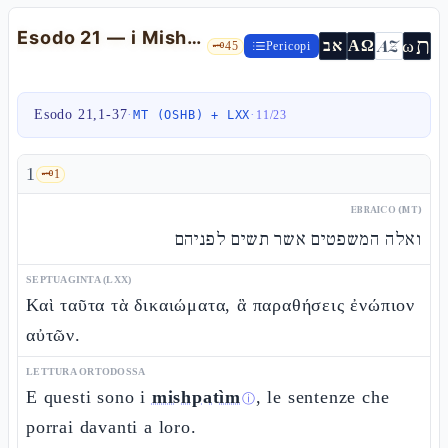
Esodo 21 — i Mishpatìm: servo ebreo, dignità dello schiavo, bue muʿàd
ת
AZ
ω
אב
ΑΩ
🗝️
45
Pericopi
Esodo 21,1-37
·
·
MT (OSHB) + LXX
11
/
23
1
🗝️
1
EBRAICO (MT)
ואלה המשפטים אשר תשים לפניהם
SEPTUAGINTA (LXX)
Καὶ ταῦτα τὰ δικαιώματα, ἃ παραθήσεις ἐνώπιον
αὐτῶν.
LETTURA ORTODOSSA
E questi sono i
mishpatìm
, le sentenze che
ⓘ
porrai davanti a loro.