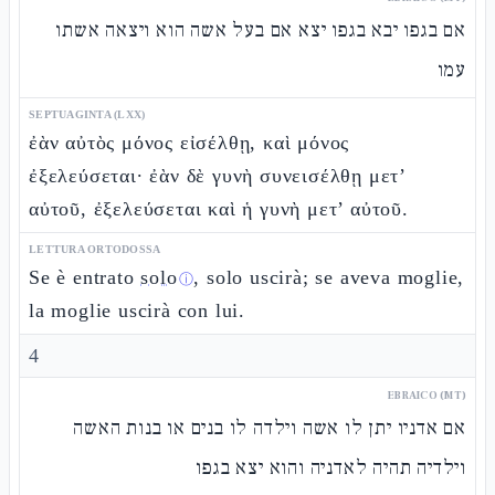
אם בגפו יבא בגפו יצא אם בעל אשה הוא ויצאה אשתו
עמו
SEPTUAGINTA (LXX)
ἐὰν αὐτὸς μόνος εἰσέλθῃ, καὶ μόνος
ἐξελεύσεται· ἐὰν δὲ γυνὴ συνεισέλθῃ μετ’
αὐτοῦ, ἐξελεύσεται καὶ ἡ γυνὴ μετ’ αὐτοῦ.
LETTURA ORTODOSSA
Se è entrato
solo
, solo uscirà; se aveva moglie,
ⓘ
la moglie uscirà con lui.
4
EBRAICO (MT)
אם אדניו יתן לו אשה וילדה לו בנים או בנות האשה
וילדיה תהיה לאדניה והוא יצא בגפו