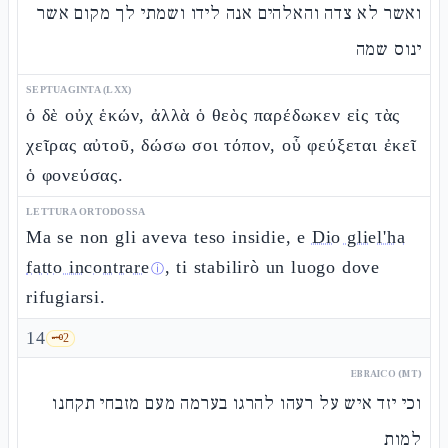
ואשר לא צדה והאלהים אנה לידו ושמתי לך מקום אשר
ינוס שמה
SEPTUAGINTA (LXX)
ὁ δὲ οὐχ ἑκών, ἀλλὰ ὁ θεὸς παρέδωκεν εἰς τὰς
χεῖρας αὐτοῦ, δώσω σοι τόπον, οὗ φεύξεται ἐκεῖ
ὁ φονεύσας.
LETTURA ORTODOSSA
Ma se non gli aveva teso insidie, e
Dio gliel'ha
fatto incontrare
, ti stabilirò un luogo dove
ⓘ
rifugiarsi.
14
🗝️
2
EBRAICO (MT)
וכי יזד איש על רעהו להרגו בערמה מעם מזבחי תקחנו
למות