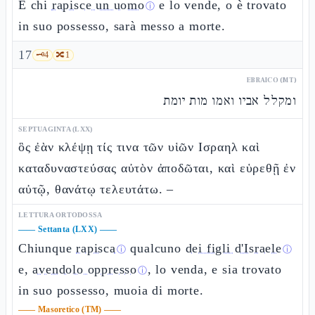
E chi
rapisce un uomo
e lo vende, o è trovato
ⓘ
in suo possesso, sarà messo a morte.
17
🗝️
4
🔀
1
EBRAICO (MT)
ומקלל אביו ואמו מות יומת
SEPTUAGINTA (LXX)
ὃς ἐὰν κλέψῃ τίς τινα τῶν υἱῶν Ισραηλ καὶ
καταδυναστεύσας αὐτὸν ἀποδῶται, καὶ εὑρεθῇ ἐν
αὐτῷ, θανάτῳ τελευτάτω. –
LETTURA ORTODOSSA
——
Settanta (LXX)
——
Chiunque
rapisca
qualcuno
dei figli d'Israele
ⓘ
ⓘ
e,
avendolo oppresso
, lo venda, e sia trovato
ⓘ
in suo possesso, muoia di morte.
——
Masoretico (TM)
——