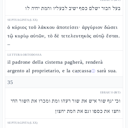
בעל הבור ישלם כסף ישיב לבעליו והמת יהיה לו
SEPTUAGINTA (LXX)
ὁ κύριος τοῦ λάκκου ἀποτείσει· ἀργύριον δώσει
τῷ κυρίῳ αὐτῶν, τὸ δὲ τετελευτηκὸς αὐτῷ ἔσται.
–
LETTURA ORTODOSSA
il padrone della cisterna pagherà, renderà
argento al proprietario, e la
carcassa
sarà sua.
ⓘ
35
EBRAICO (MT)
וכי יגף שור איש את שור רעהו ומת ומכרו את השור החי
וחצו את כספו וגם את המת יחצון
SEPTUAGINTA (LXX)