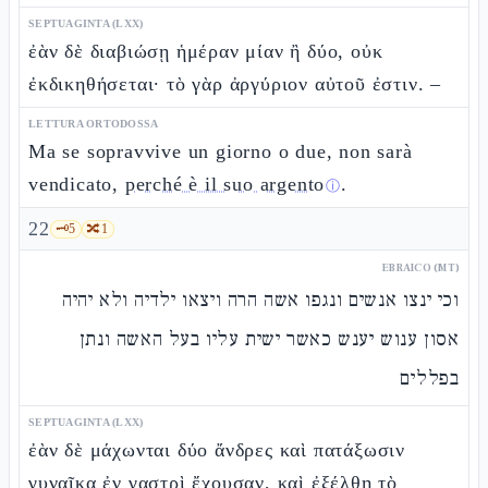
SEPTUAGINTA (LXX)
ἐὰν δὲ διαβιώσῃ ἡμέραν μίαν ἢ δύο, οὐκ
ἐκδικηθήσεται· τὸ γὰρ ἀργύριον αὐτοῦ ἐστιν. –
LETTURA ORTODOSSA
Ma se sopravvive un giorno o due, non sarà
vendicato,
perché è il suo argento
.
ⓘ
22
🗝️
5
🔀
1
EBRAICO (MT)
וכי ינצו אנשים ונגפו אשה הרה ויצאו ילדיה ולא יהיה
אסון ענוש יענש כאשר ישית עליו בעל האשה ונתן
בפללים
SEPTUAGINTA (LXX)
ἐὰν δὲ μάχωνται δύο ἄνδρες καὶ πατάξωσιν
γυναῖκα ἐν γαστρὶ ἔχουσαν, καὶ ἐξέλθῃ τὸ