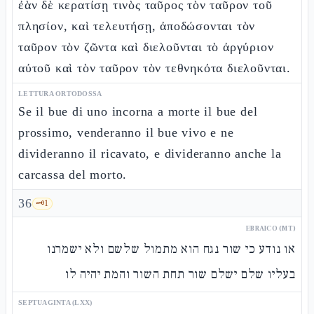
ἐὰν δὲ κερατίσῃ τινὸς ταῦρος τὸν ταῦρον τοῦ
πλησίον, καὶ τελευτήσῃ, ἀποδώσονται τὸν
ταῦρον τὸν ζῶντα καὶ διελοῦνται τὸ ἀργύριον
αὐτοῦ καὶ τὸν ταῦρον τὸν τεθνηκότα διελοῦνται.
LETTURA ORTODOSSA
Se il bue di uno incorna a morte il bue del
prossimo, venderanno il bue vivo e ne
divideranno il ricavato, e divideranno anche la
carcassa del morto.
36
🗝️
1
EBRAICO (MT)
או נודע כי שור נגח הוא מתמול שלשם ולא ישמרנו
בעליו שלם ישלם שור תחת השור והמת יהיה לו
SEPTUAGINTA (LXX)