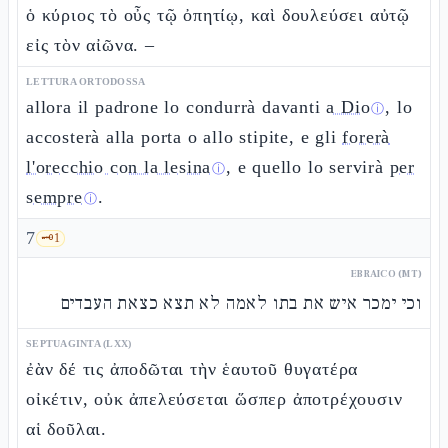
ὁ κύριος τὸ οὖς τῷ ὀπητίῳ, καὶ δουλεύσει αὐτῷ
εἰς τὸν αἰῶνα. –
LETTURA ORTODOSSA
allora il padrone lo condurrà davanti
a Dio
, lo
ⓘ
accosterà alla porta o allo stipite, e gli
forerà
l'orecchio con la lesina
, e quello lo servirà
per
ⓘ
sempre
.
ⓘ
7
🗝️
1
EBRAICO (MT)
וכי ימכר איש את בתו לאמה לא תצא כצאת העבדים
SEPTUAGINTA (LXX)
ἐὰν δέ τις ἀποδῶται τὴν ἑαυτοῦ θυγατέρα
οἰκέτιν, οὐκ ἀπελεύσεται ὥσπερ ἀποτρέχουσιν
αἱ δοῦλαι.