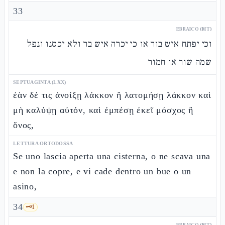
33
EBRAICO (MT)
וכי יפתח איש בור או כי יכרה איש בר ולא יכסנו ונפל
שמה שור או חמור
SEPTUAGINTA (LXX)
ἐὰν δέ τις ἀνοίξῃ λάκκον ἢ λατομήσῃ λάκκον καὶ
μὴ καλύψῃ αὐτόν, καὶ ἐμπέσῃ ἐκεῖ μόσχος ἢ
ὄνος,
LETTURA ORTODOSSA
Se uno lascia aperta una cisterna, o ne scava una
e non la copre, e vi cade dentro un bue o un
asino,
34
🗝️
1
EBRAICO (MT)