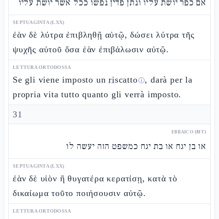
אם כפר יושת עליו ונתן פדין נפשו ככל אשר יושת עליו
SEPTUAGINTA (LXX)
ἐὰν δὲ λύτρα ἐπιβληθῇ αὐτῷ, δώσει λύτρα τῆς
ψυχῆς αὐτοῦ ὅσα ἐὰν ἐπιβάλωσιν αὐτῷ.
LETTURA ORTODOSSA
Se gli viene imposto un
riscatto
, darà per la
ⓘ
propria vita tutto quanto gli verrà imposto.
31
EBRAICO (MT)
או בן יגח או בת יגח כמשפט הזה יעשה לו
SEPTUAGINTA (LXX)
ἐὰν δὲ υἱὸν ἢ θυγατέρα κερατίσῃ, κατὰ τὸ
δικαίωμα τοῦτο ποιήσουσιν αὐτῷ.
LETTURA ORTODOSSA