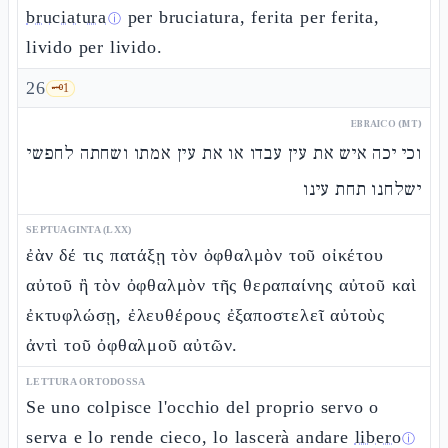
bruciatura
per bruciatura, ferita per ferita,
ⓘ
livido per livido.
26
🗝️
1
EBRAICO (MT)
וכי יכה איש את עין עבדו או את עין אמתו ושחתה לחפשי
ישלחנו תחת עינו
SEPTUAGINTA (LXX)
ἐὰν δέ τις πατάξῃ τὸν ὀφθαλμὸν τοῦ οἰκέτου
αὐτοῦ ἢ τὸν ὀφθαλμὸν τῆς θεραπαίνης αὐτοῦ καὶ
ἐκτυφλώσῃ, ἐλευθέρους ἐξαποστελεῖ αὐτοὺς
ἀντὶ τοῦ ὀφθαλμοῦ αὐτῶν.
LETTURA ORTODOSSA
Se uno colpisce l'occhio del proprio servo o
serva e lo rende cieco, lo lascerà andare
libero
ⓘ