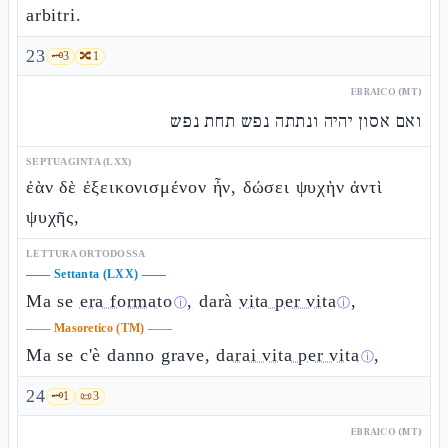
arbitri.
23
🗝️
3
🔀
1
EBRAICO (MT)
ואם אסון יהיה ונתתה נפש תחת נפש
SEPTUAGINTA (LXX)
ἐὰν δὲ ἐξεικονισμένον ἦν, δώσει ψυχὴν ἀντὶ
ψυχῆς,
LETTURA ORTODOSSA
——
Settanta (LXX)
——
Ma se
era formato
, darà
vita per vita
,
ⓘ
ⓘ
——
Masoretico (TM)
——
Ma se c'è danno grave,
darai vita per vita
,
ⓘ
24
🗝️
1
📜
3
EBRAICO (MT)