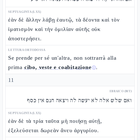
SEPTUAGINTA (LXX)
ἐὰν δὲ ἄλλην λάβῃ ἑαυτῷ, τὰ δέοντα καὶ τὸν
ἱματισμὸν καὶ τὴν ὁμιλίαν αὐτῆς οὐκ
ἀποστερήσει.
LETTURA ORTODOSSA
Se prende per sé un'altra, non sottrarrà alla
prima
cibo, veste e coabitazione
.
ⓘ
11
EBRAICO (MT)
ואם שלש אלה לא יעשה לה ויצאה חנם אין כסף
SEPTUAGINTA (LXX)
ἐὰν δὲ τὰ τρία ταῦτα μὴ ποιήσῃ αὐτῇ,
ἐξελεύσεται δωρεὰν ἄνευ ἀργυρίου.