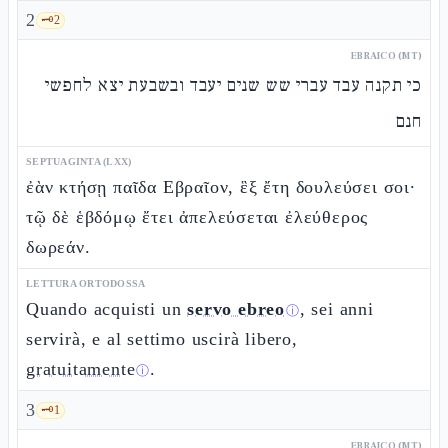
2
🗝️
2
EBRAICO (MT)
כי תקנה עבד עברי שש שנים יעבד ובשבעת יצא לחפשי
חנם
SEPTUAGINTA (LXX)
ἐὰν κτήσῃ παῖδα Εβραῖον, ἓξ ἔτη δουλεύσει σοι·
τῷ δὲ ἑβδόμῳ ἔτει ἀπελεύσεται ἐλεύθερος
δωρεάν.
LETTURA ORTODOSSA
Quando acquisti un
servo ebreo
, sei anni
ⓘ
servirà, e al settimo uscirà libero,
gratuitamente
.
ⓘ
3
🗝️
1
EBRAICO (MT)