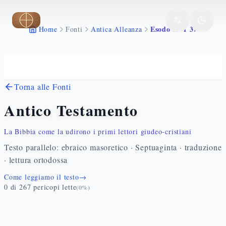
Vai al contenuto principale
Esodo 21 1 37
Home
Fonti
Antica Alleanza
Torna alle Fonti
Antico Testamento
La Bibbia come la udirono i primi lettori giudeo-cristiani
Testo parallelo: ebraico masoretico · Septuaginta · traduzione
· lettura ortodossa
Come leggiamo il testo
→
0
di
267
pericopi lette
(
0
%)