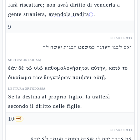
farà riscattare; non avrà diritto di venderla a
gente straniera,
avendola tradita
.
ⓘ
9
EBRAICO (MT)
ואם לבנו ייעדנה כמשפט הבנות יעשה לה
SEPTUAGINTA (LXX)
ἐὰν δὲ τῷ υἱῷ καθομολογήσηται αὐτήν, κατὰ τὸ
δικαίωμα τῶν θυγατέρων ποιήσει αὐτῇ.
LETTURA ORTODOSSA
Se la destina al proprio figlio, la tratterà
secondo il diritto delle figlie.
10
🗝️
1
EBRAICO (MT)
אם אחרת יקח לו שארה כסותה וענתה לא יגרע