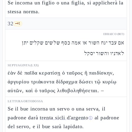
Se incorna un figlio o una figlia, si applicherà la
stessa norma.
32
🗝️
1
EBRAICO (MT)
אם עבד יגח השור או אמה כסף שלשים שקלים יתן
לאדניו והשור יסקל
SEPTUAGINTA (LXX)
ἐὰν δὲ παῖδα κερατίσῃ ὁ ταῦρος ἢ παιδίσκην,
ἀργυρίου τριάκοντα δίδραχμα δώσει τῷ κυρίῳ
αὐτῶν, καὶ ὁ ταῦρος λιθοβοληθήσεται. –
LETTURA ORTODOSSA
Se il bue incorna un servo o una serva, il
padrone darà
trenta sicli d'argento
al padrone
ⓘ
del servo, e il bue sarà lapidato.