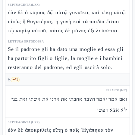
SEPTUAGINTA (LXX)
ἐὰν δὲ ὁ κύριος δῷ αὐτῷ γυναῖκα, καὶ τέκῃ αὐτῷ
υἱοὺς ἢ θυγατέρας, ἡ γυνὴ καὶ τὰ παιδία ἔσται
τῷ κυρίῳ αὐτοῦ, αὐτὸς δὲ μόνος ἐξελεύσεται.
LETTURA ORTODOSSA
Se il padrone gli ha dato una moglie ed essa gli
ha partorito figli o figlie, la moglie e i bambini
resteranno del padrone, ed egli uscirà solo.
5
🗝️
1
EBRAICO (MT)
ואם אמר יאמר העבד אהבתי את אדני את אשתי ואת בני
לא אצא חפשי
SEPTUAGINTA (LXX)
ἐὰν δὲ ἀποκριθεὶς εἴπῃ ὁ παῖς Ἠγάπηκα τὸν