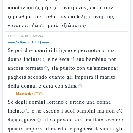
παιδίον αὐτῆς μὴ ἐξεικονισμένον, ἐπιζήμιον
ζημιωθήσεται· καθότι ἂν ἐπιβάλῃ ὁ ἀνὴρ τῆς
γυναικός, δώσει μετὰ ἀξιώματος·
LETTURA ORTODOSSA
——
Settanta (LXX)
——
Se poi due
uomini
litigano e percuotono una
donna
incinta
, e ne esca il suo bambino
non
ⓘ
ancora formato
, sia punito con un'ammenda:
ⓘ
pagherà secondo quanto gli imporrà il marito
della donna, e darà
con stima
.
ⓘ
——
Masoretico (TM)
——
Se degli uomini lottano e urtano una donna
incinta
, e ne escono i suoi bambini ma non c'è
ⓘ
danno grave
, il colpevole sarà multato secondo
ⓘ
quanto imporrà il marito, e pagherà davanti agli