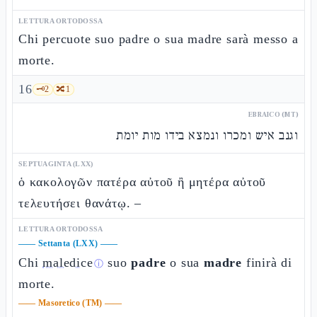
LETTURA ORTODOSSA
Chi percuote suo padre o sua madre sarà messo a
morte.
16
🗝️
2
🔀
1
EBRAICO (MT)
וגנב איש ומכרו ונמצא בידו מות יומת
SEPTUAGINTA (LXX)
ὁ κακολογῶν πατέρα αὐτοῦ ἢ μητέρα αὐτοῦ
τελευτήσει θανάτῳ. –
LETTURA ORTODOSSA
——
Settanta (LXX)
——
Chi
maledice
suo
padre
o sua
madre
finirà di
ⓘ
morte.
——
Masoretico (TM)
——