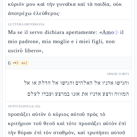
κύριόν μου καὶ τὴν γυναῖκα καὶ τὰ παιδία, οὐκ
ἀποτρέχω ἐλεύθερος·
LETTURA ORTODOSSA
Ma se il servo dichiara apertamente: «
Amo
il
ⓘ
mio padrone, mia moglie e i miei figli, non
uscirò libero»,
6
🗝️
3
📜
2
EBRAICO (MT)
והגישו אדניו אל האלהים והגישו אל הדלת או אל
המזוזה ורצע אדניו את אזנו במרצע ועבדו לעלם
SEPTUAGINTA (LXX)
προσάξει αὐτὸν ὁ κύριος αὐτοῦ πρὸς τὸ
κριτήριον τοῦ θεοῦ καὶ τότε προσάξει αὐτὸν ἐπὶ
τὴν θύραν ἐπὶ τὸν σταθμόν, καὶ τρυπήσει αὐτοῦ