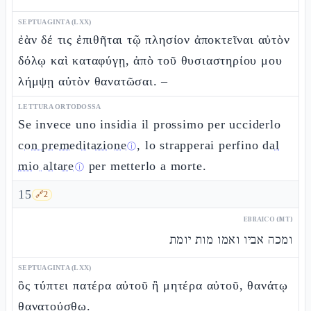
SEPTUAGINTA (LXX)
ἐὰν δέ τις ἐπιθῆται τῷ πλησίον ἀποκτεῖναι αὐτὸν
δόλῳ καὶ καταφύγῃ, ἀπὸ τοῦ θυσιαστηρίου μου
λήμψῃ αὐτὸν θανατῶσαι. –
LETTURA ORTODOSSA
Se invece uno insidia il prossimo per ucciderlo
con premeditazione
, lo strapperai perfino
dal
ⓘ
mio altare
per metterlo a morte.
ⓘ
15
🔗
2
EBRAICO (MT)
ומכה אביו ואמו מות יומת
SEPTUAGINTA (LXX)
ὃς τύπτει πατέρα αὐτοῦ ἢ μητέρα αὐτοῦ, θανάτῳ
θανατούσθω.