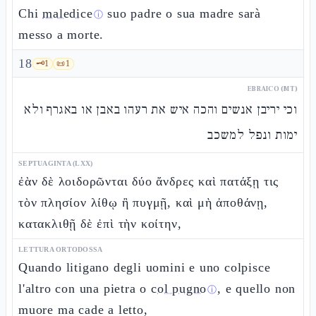
Chi
maledice
suo padre o sua madre sarà
ⓘ
messo a morte.
18
🗝️
1
📜
1
EBRAICO (MT)
וכי יריבן אנשים והכה איש את רעהו באבן או באגרף ולא
ימות ונפל למשכב
SEPTUAGINTA (LXX)
ἐὰν δὲ λοιδορῶνται δύο ἄνδρες καὶ πατάξῃ τις
τὸν πλησίον λίθῳ ἢ πυγμῇ, καὶ μὴ ἀποθάνῃ,
κατακλιθῇ δὲ ἐπὶ τὴν κοίτην,
LETTURA ORTODOSSA
Quando litigano degli uomini e uno colpisce
l'altro con una pietra o
col pugno
, e quello non
ⓘ
muore ma cade a letto,