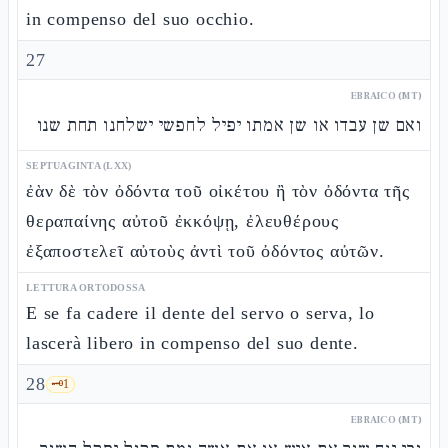
in compenso del suo occhio.
27
EBRAICO (MT)
ואם שן עבדו או שן אמתו יפיל לחפשי ישלחנו תחת שנו
SEPTUAGINTA (LXX)
ἐὰν δὲ τὸν ὀδόντα τοῦ οἰκέτου ἢ τὸν ὀδόντα τῆς
θεραπαίνης αὐτοῦ ἐκκόψῃ, ἐλευθέρους
ἐξαποστελεῖ αὐτοὺς ἀντὶ τοῦ ὀδόντος αὐτῶν.
LETTURA ORTODOSSA
E se fa cadere il dente del servo o serva, lo
lascerà libero in compenso del suo dente.
28
🗝️
1
EBRAICO (MT)