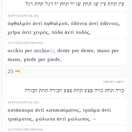
עין תחת עין שן תחת שן יד תחת יד רגל תחת רגל
SEPTUAGINTA (LXX)
ὀφθαλμὸν ἀντὶ ὀφθαλμοῦ, ὀδόντα ἀντὶ ὀδόντος,
χεῖρα ἀντὶ χειρός, πόδα ἀντὶ ποδός,
LETTURA ORTODOSSA
occhio per
occhio
, dente per dente, mano per
ⓘ
mano, piede per piede,
25
🗝️
1
EBRAICO (MT)
כויה תחת כויה פצע תחת פצע חבורה תחת חבורה
SEPTUAGINTA (LXX)
κατάκαυμα ἀντὶ κατακαύματος, τραῦμα ἀντὶ
τραύματος, μώλωπα ἀντὶ μώλωπος. –
LETTURA ORTODOSSA