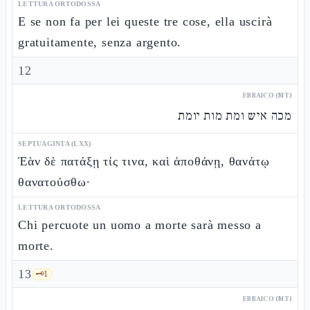
LETTURA ORTODOSSA
E se non fa per lei queste tre cose, ella uscirà
gratuitamente, senza argento.
12
EBRAICO (MT)
מכה איש ומת מות יומת
SEPTUAGINTA (LXX)
Ἐὰν δὲ πατάξῃ τίς τινα, καὶ ἀποθάνῃ, θανάτῳ
θανατούσθω·
LETTURA ORTODOSSA
Chi percuote un uomo a morte sarà messo a
morte.
13
🗝️
1
EBRAICO (MT)