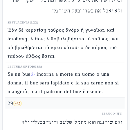
וכי יגח שור את איש או את אשה ומת סקול יסקל השור
ולא יאכל את בשרו ובעל השור נקי
SEPTUAGINTA (LXX)
Ἐὰν δὲ κερατίσῃ ταῦρος ἄνδρα ἢ γυναῖκα, καὶ
ἀποθάνῃ, λίθοις λιθοβοληθήσεται ὁ ταῦρος, καὶ
οὐ βρωθήσεται τὰ κρέα αὐτοῦ· ὁ δὲ κύριος τοῦ
ταύρου ἀθῷος ἔσται.
LETTURA ORTODOSSA
Se un
bue
incorna a morte un uomo o una
ⓘ
donna, il bue sarà lapidato e la sua carne non si
mangerà; ma il padrone del bue è esente.
29
🗝️
2
EBRAICO (MT)
ואם שור נגח הוא מתמל שלשם והועד בבעליו ולא