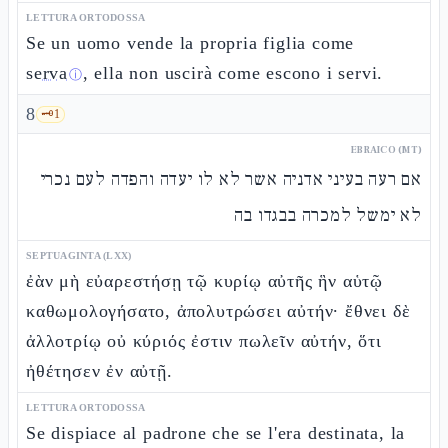
LETTURA ORTODOSSA
Se un uomo vende la propria figlia come
serva
, ella non uscirà come escono i servi.
ⓘ
8
🗝️
1
EBRAICO (MT)
אם רעה בעיני אדניה אשר לא לו יעדה והפדה לעם נכרי
לא ימשל למכרה בבגדו בה
SEPTUAGINTA (LXX)
ἐὰν μὴ εὐαρεστήσῃ τῷ κυρίῳ αὐτῆς ἣν αὑτῷ
καθωμολογήσατο, ἀπολυτρώσει αὐτήν· ἔθνει δὲ
ἀλλοτρίῳ οὐ κύριός ἐστιν πωλεῖν αὐτήν, ὅτι
ἠθέτησεν ἐν αὐτῇ.
LETTURA ORTODOSSA
Se dispiace al padrone che se l'era destinata, la