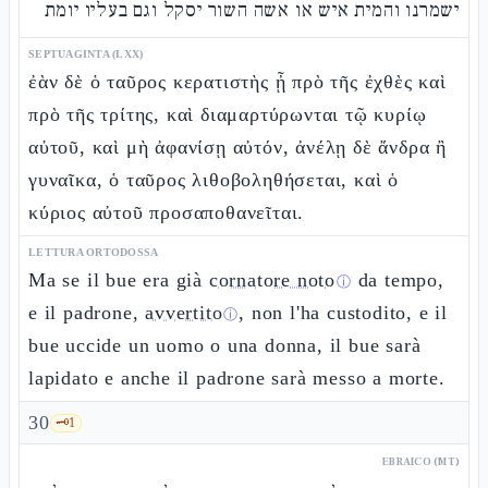
ישמרנו והמית איש או אשה השור יסקל וגם בעליו יומת
SEPTUAGINTA (LXX)
ἐὰν δὲ ὁ ταῦρος κερατιστὴς ᾖ πρὸ τῆς ἐχθὲς καὶ
πρὸ τῆς τρίτης, καὶ διαμαρτύρωνται τῷ κυρίῳ
αὐτοῦ, καὶ μὴ ἀφανίσῃ αὐτόν, ἀνέλῃ δὲ ἄνδρα ἢ
γυναῖκα, ὁ ταῦρος λιθοβοληθήσεται, καὶ ὁ
κύριος αὐτοῦ προσαποθανεῖται.
LETTURA ORTODOSSA
Ma se il bue era già
cornatore noto
da tempo,
ⓘ
e il padrone,
avvertito
, non l'ha custodito, e il
ⓘ
bue uccide un uomo o una donna, il bue sarà
lapidato e anche il padrone sarà messo a morte.
30
🗝️
1
EBRAICO (MT)