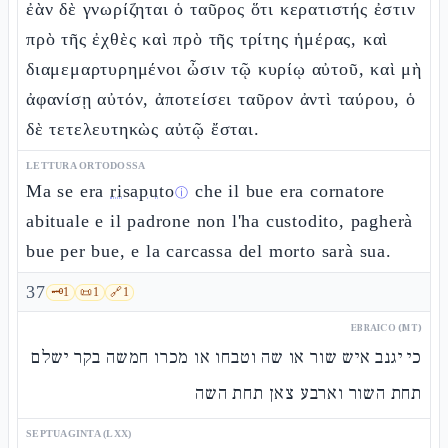
ἐὰν δὲ γνωρίζηται ὁ ταῦρος ὅτι κερατιστής ἐστιν
πρὸ τῆς ἐχθὲς καὶ πρὸ τῆς τρίτης ἡμέρας, καὶ
διαμεμαρτυρημένοι ὦσιν τῷ κυρίῳ αὐτοῦ, καὶ μὴ
ἀφανίσῃ αὐτόν, ἀποτείσει ταῦρον ἀντὶ ταύρου, ὁ
δὲ τετελευτηκὼς αὐτῷ ἔσται.
LETTURA ORTODOSSA
Ma se era
risaputo
che il bue era cornatore
ⓘ
abituale e il padrone non l'ha custodito, pagherà
bue per bue, e la carcassa del morto sarà sua.
37
🗝️
1
📜
1
🔗
1
EBRAICO (MT)
כי יגנב איש שור או שה וטבחו או מכרו חמשה בקר ישלם
תחת השור וארבע צאן תחת השה
SEPTUAGINTA (LXX)