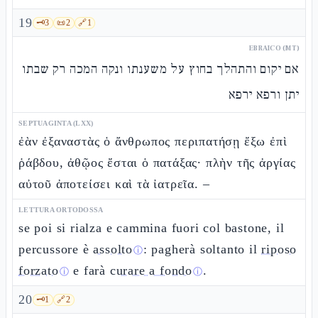
19
🗝️
3
📜
2
🔗
1
EBRAICO (MT)
אם יקום והתהלך בחוץ על משענתו ונקה המכה רק שבתו
יתן ורפא ירפא
SEPTUAGINTA (LXX)
ἐὰν ἐξαναστὰς ὁ ἄνθρωπος περιπατήσῃ ἔξω ἐπὶ
ῥάβδου, ἀθῷος ἔσται ὁ πατάξας· πλὴν τῆς ἀργίας
αὐτοῦ ἀποτείσει καὶ τὰ ἰατρεῖα. –
LETTURA ORTODOSSA
se poi si rialza e cammina fuori col bastone, il
percussore è
assolto
: pagherà soltanto il
riposo
ⓘ
forzato
e farà
curare a fondo
.
ⓘ
ⓘ
20
🗝️
1
🔗
2