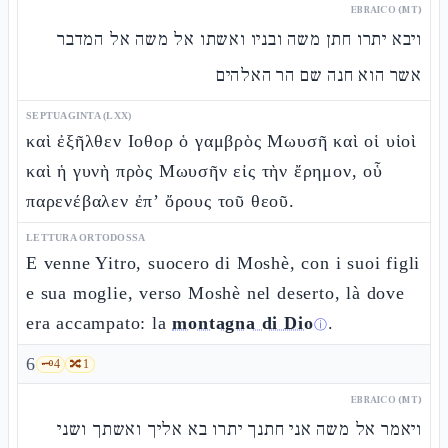
EBRAICO (MT)
ויבא יתרו חתן משה ובניו ואשתו אל משה אל המדבר
אשר הוא חנה שם הר האלהים
SEPTUAGINTA (LXX)
καὶ ἐξῆλθεν Ιοθορ ὁ γαμβρὸς Μωυσῆ καὶ οἱ υἱοὶ
καὶ ἡ γυνὴ πρὸς Μωυσῆν εἰς τὴν ἔρημον, οὗ
παρενέβαλεν ἐπ’ ὄρους τοῦ θεοῦ.
LETTURA ORTODOSSA
E venne Yitro, suocero di Moshè, con i suoi figli
e sua moglie, verso Moshè nel deserto, là dove
era accampato: la
montagna di Dio
.
ⓘ
6
🗝️
4
🔀
1
EBRAICO (MT)
ויאמר אל משה אני חתנך יתרו בא אליך ואשתך ושני