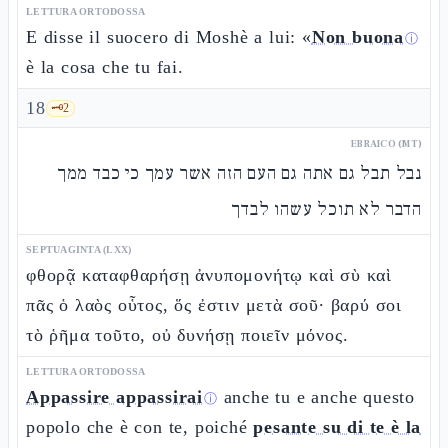
LETTURA ORTODOSSA
E disse il suocero di Moshè a lui: «
Non buona
ⓘ
è la cosa che tu fai.
18
🗝️
2
EBRAICO (MT)
נבל תבל גם אתה גם העם הזה אשר עמך כי כבד ממך
הדבר לא תוכל עשהו לבדך
SEPTUAGINTA (LXX)
φθορᾷ καταφθαρήσῃ ἀνυπομονήτῳ καὶ σὺ καὶ
πᾶς ὁ λαὸς οὗτος, ὅς ἐστιν μετὰ σοῦ· βαρύ σοι
τὸ ῥῆμα τοῦτο, οὐ δυνήσῃ ποιεῖν μόνος.
LETTURA ORTODOSSA
Appassire appassirai
anche tu e anche questo
ⓘ
popolo che è con te, poiché
pesante su di te è la