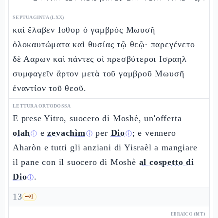
SEPTUAGINTA (LXX)
καὶ ἔλαβεν Ιοθορ ὁ γαμβρὸς Μωυσῆ
ὁλοκαυτώματα καὶ θυσίας τῷ θεῷ· παρεγένετο
δὲ Ααρων καὶ πάντες οἱ πρεσβύτεροι Ισραηλ
συμφαγεῖν ἄρτον μετὰ τοῦ γαμβροῦ Μωυσῆ
ἐναντίον τοῦ θεοῦ.
LETTURA ORTODOSSA
E prese Yitro, suocero di Moshè, un'offerta
olah
e
zevachìm
per
Dio
; e vennero
ⓘ
ⓘ
ⓘ
Aharòn e tutti gli anziani di Yisraèl a mangiare
il pane con il suocero di Moshè
al cospetto di
Dio
.
ⓘ
13
🗝️
1
EBRAICO (MT)