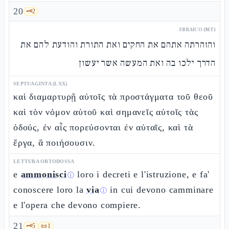
20
🗝️
2
EBRAICO (MT)
והזהרתה אתהם את החקים ואת התורת והודעת להם את
הדרך ילכו בה ואת המעשה אשר יעשון
SEPTUAGINTA (LXX)
καὶ διαμαρτυρῇ αὐτοῖς τὰ προστάγματα τοῦ θεοῦ
καὶ τὸν νόμον αὐτοῦ καὶ σημανεῖς αὐτοῖς τὰς
ὁδούς, ἐν αἷς πορεύσονται ἐν αὐταῖς, καὶ τὰ
ἔργα, ἃ ποιήσουσιν.
LETTURA ORTODOSSA
e
ammonisci
loro i decreti e l'istruzione, e fa'
ⓘ
conoscere loro la
via
in cui devono camminare
ⓘ
e l'opera che devono compiere.
21
🗝️
5
📜
1