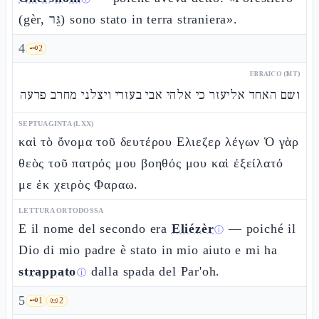
(gèr, גֵּר) sono stato in terra straniera».
4
🗝️
2
EBRAICO (MT)
ושם האחד אליעזר כי אלהי אבי בעזרי ויצלני מחרב פרעה
SEPTUAGINTA (LXX)
καὶ τὸ ὄνομα τοῦ δευτέρου Ελιεζερ λέγων Ὁ γὰρ
θεὸς τοῦ πατρός μου βοηθός μου καὶ ἐξείλατό
με ἐκ χειρὸς Φαραω.
LETTURA ORTODOSSA
E il nome del secondo era
Eliézèr
— poiché il
ⓘ
Dio di mio padre è stato in mio aiuto e mi ha
strappato
dalla spada del Par'oh.
ⓘ
5
🗝️
1
📜
2