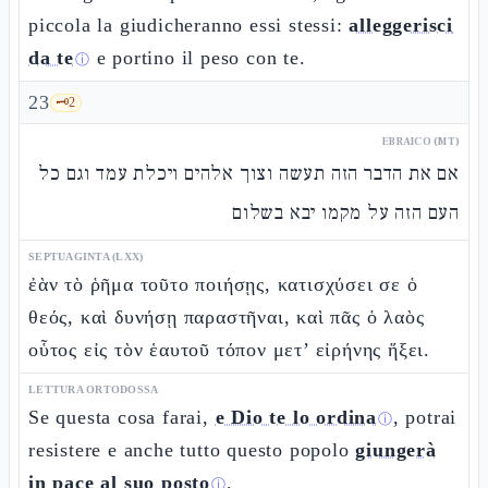
piccola la giudicheranno essi stessi:
alleggerisci
da te
e portino il peso con te.
ⓘ
23
🗝️
2
EBRAICO (MT)
אם את הדבר הזה תעשה וצוך אלהים ויכלת עמד וגם כל
העם הזה על מקמו יבא בשלום
SEPTUAGINTA (LXX)
ἐὰν τὸ ῥῆμα τοῦτο ποιήσῃς, κατισχύσει σε ὁ
θεός, καὶ δυνήσῃ παραστῆναι, καὶ πᾶς ὁ λαὸς
οὗτος εἰς τὸν ἑαυτοῦ τόπον μετ’ εἰρήνης ἥξει.
LETTURA ORTODOSSA
Se questa cosa farai,
e Dio te lo ordina
, potrai
ⓘ
resistere e anche tutto questo popolo
giungerà
in pace al suo posto
.
ⓘ