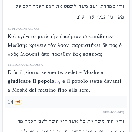
ויהי ממחרת וישב משה לשפט את העם ויעמד העם על
משה מן הבקר עד הערב
SEPTUAGINTA (LXX)
Καὶ ἐγένετο μετὰ τὴν ἐπαύριον συνεκάθισεν
Μωϋσῆς κρίνειν τὸν λαόν· παρειστήκει δὲ πᾶς ὁ
λαὸς Μωυσεῖ ἀπὸ πρωίθεν ἕως ἑσπέρας.
LETTURA ORTODOSSA
E fu il giorno seguente: sedette Moshè a
giudicare il popolo
, e il popolo stette davanti
ⓘ
a Moshè dal mattino fino alla sera.
14
🗝️
1
EBRAICO (MT)
וירא חתן משה את כל אשר הוא עשה לעם ויאמר מה
הדבר הזה אשר אתה עשה לעם מדוע אתה יושב לבדך