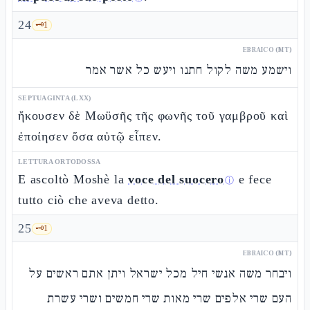
24
🗝️
1
EBRAICO (MT)
וישמע משה לקול חתנו ויעש כל אשר אמר
SEPTUAGINTA (LXX)
ἤκουσεν δὲ Μωϋσῆς τῆς φωνῆς τοῦ γαμβροῦ καὶ
ἐποίησεν ὅσα αὐτῷ εἶπεν.
LETTURA ORTODOSSA
E ascoltò Moshè la
voce del suocero
e fece
ⓘ
tutto ciò che aveva detto.
25
🗝️
1
EBRAICO (MT)
ויבחר משה אנשי חיל מכל ישראל ויתן אתם ראשים על
העם שרי אלפים שרי מאות שרי חמשים ושרי עשרת