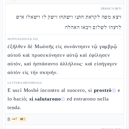
EBRAICO (MT)
ויצא משה לקראת חתנו וישתחו וישק לו וישאלו איש
לרעהו לשלום ויבאו האהלה
SEPTUAGINTA (LXX)
ἐξῆλθεν δὲ Μωϋσῆς εἰς συνάντησιν τῷ γαμβρῷ
αὐτοῦ καὶ προσεκύνησεν αὐτῷ καὶ ἐφίλησεν
αὐτόν, καὶ ἠσπάσαντο ἀλλήλους· καὶ εἰσήγαγεν
αὐτὸν εἰς τὴν σκηνήν.
LETTURA ORTODOSSA
E uscì Moshè incontro al suocero, si
prostrò
e
ⓘ
lo baciò;
si salutarono
ed entrarono nella
ⓘ
tenda.
8
🗝️
7
🔀
1