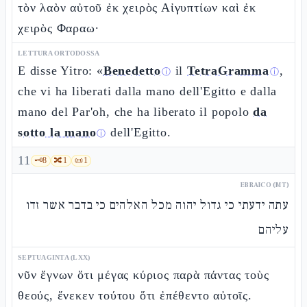
τὸν λαὸν αὐτοῦ ἐκ χειρὸς Αἰγυπτίων καὶ ἐκ
χειρὸς Φαραω·
LETTURA ORTODOSSA
E disse Yitro: «
Benedetto
il
TetraGramma
,
ⓘ
ⓘ
che vi ha liberati dalla mano dell'Egitto e dalla
mano del Par'oh, che ha liberato il popolo
da
sotto la mano
dell'Egitto.
ⓘ
11
🗝️
8
🔀
1
📜
1
EBRAICO (MT)
עתה ידעתי כי גדול יהוה מכל האלהים כי בדבר אשר זדו
עליהם
SEPTUAGINTA (LXX)
νῦν ἔγνων ὅτι μέγας κύριος παρὰ πάντας τοὺς
θεούς, ἕνεκεν τούτου ὅτι ἐπέθεντο αὐτοῖς.