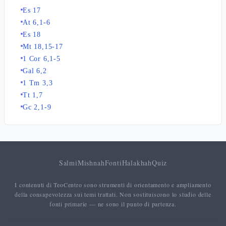
Es 17
At 6,1-6
Es 18
Mt 18,15-17
1 Cor 6,1-5
Gal 6,2
1 Tm 3,3
Tt 1,7
Gc 2,1-9
Salmi
Mishnah
Fonti
Halakhah
Quiz
I contenuti di TeoCentro sono strumenti di orientamento e ampliamento
della consapevolezza sui temi trattati. Non sostituiscono lo studio delle
fonti primarie — ne sono il punto di partenza.