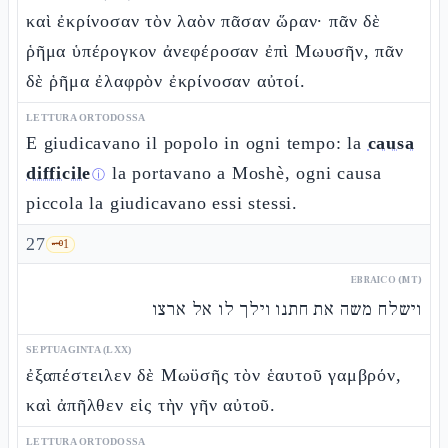
καὶ ἐκρίνοσαν τὸν λαὸν πᾶσαν ὥραν· πᾶν δὲ
ῥῆμα ὑπέρογκον ἀνεφέροσαν ἐπὶ Μωυσῆν, πᾶν
δὲ ῥῆμα ἐλαφρὸν ἐκρίνοσαν αὐτοί.
LETTURA ORTODOSSA
E giudicavano il popolo in ogni tempo: la
causa
difficile
la portavano a Moshè, ogni causa
ⓘ
piccola la giudicavano essi stessi.
27
🗝️
1
EBRAICO (MT)
וישלח משה את חתנו וילך לו אל ארצו
SEPTUAGINTA (LXX)
ἐξαπέστειλεν δὲ Μωϋσῆς τὸν ἑαυτοῦ γαμβρόν,
καὶ ἀπῆλθεν εἰς τὴν γῆν αὐτοῦ.
LETTURA ORTODOSSA