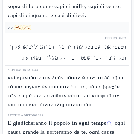
sopra di loro come capi di mille, capi di cento,
capi di cinquanta e capi di dieci.
22
🗝️
2
🔗
2
EBRAICO (MT)
ושפטו את העם בכל עת והיה כל הדבר הגדל יביאו אליך
וכל הדבר הקטן ישפטו הם והקל מעליך ונשאו אתך
SEPTUAGINTA (LXX)
καὶ κρινοῦσιν τὸν λαὸν πᾶσαν ὥραν· τὸ δὲ ῥῆμα
τὸ ὑπέρογκον ἀνοίσουσιν ἐπὶ σέ, τὰ δὲ βραχέα
τῶν κριμάτων κρινοῦσιν αὐτοὶ καὶ κουφιοῦσιν
ἀπὸ σοῦ καὶ συναντιλήμψονταί σοι.
LETTURA ORTODOSSA
E giudicheranno il popolo
in ogni tempo
; ogni
ⓘ
causa grande la porteranno da te, ogni causa