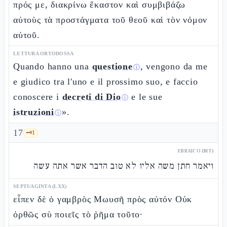
πρός με, διακρίνω ἕκαστον καὶ συμβιβάζω
αὐτοὺς τὰ προστάγματα τοῦ θεοῦ καὶ τὸν νόμον
αὐτοῦ.
LETTURA ORTODOSSA
Quando hanno una
questione
, vengono da me
ⓘ
e giudico tra l'uno e il prossimo suo, e faccio
conoscere i
decreti di Dio
e le sue
ⓘ
istruzioni
».
ⓘ
17
🗝️
1
EBRAICO (MT)
ויאמר חתן משה אליו לא טוב הדבר אשר אתה עשה
SEPTUAGINTA (LXX)
εἶπεν δὲ ὁ γαμβρὸς Μωυσῆ πρὸς αὐτόν Οὐκ
ὀρθῶς σὺ ποιεῖς τὸ ῥῆμα τοῦτο·