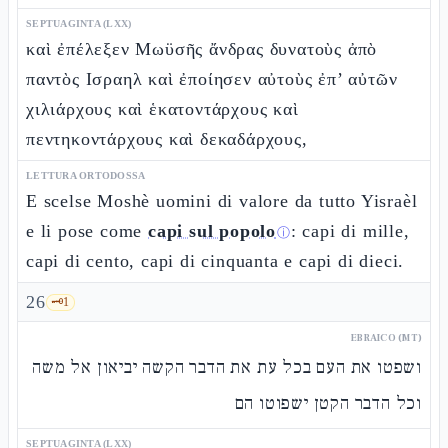
SEPTUAGINTA (LXX)
καὶ ἐπέλεξεν Μωϋσῆς ἄνδρας δυνατοὺς ἀπὸ
παντὸς Ισραηλ καὶ ἐποίησεν αὐτοὺς ἐπ’ αὐτῶν
χιλιάρχους καὶ ἑκατοντάρχους καὶ
πεντηκοντάρχους καὶ δεκαδάρχους,
LETTURA ORTODOSSA
E scelse Moshè uomini di valore da tutto Yisraèl
e li pose come
capi sul popolo
: capi di mille,
ⓘ
capi di cento, capi di cinquanta e capi di dieci.
26
🗝️
1
EBRAICO (MT)
ושפטו את העם בכל עת את הדבר הקשה יביאון אל משה
וכל הדבר הקטן ישפוטו הם
SEPTUAGINTA (LXX)