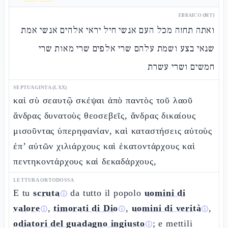
EBRAICO (MT)
ואתה תחזה מכל העם אנשי חיל יראי אלהים אנשי אמת
שנאי בצע ושמת עלהם שרי אלפים שרי מאות שרי
חמשים ושרי עשרת
SEPTUAGINTA (LXX)
καὶ σὺ σεαυτῷ σκέψαι ἀπὸ παντὸς τοῦ λαοῦ
ἄνδρας δυνατοὺς θεοσεβεῖς, ἄνδρας δικαίους
μισοῦντας ὑπερηφανίαν, καὶ καταστήσεις αὐτοὺς
ἐπ’ αὐτῶν χιλιάρχους καὶ ἑκατοντάρχους καὶ
πεντηκοντάρχους καὶ δεκαδάρχους,
LETTURA ORTODOSSA
E tu
scruta
da tutto il popolo
uomini di
ⓘ
valore
,
timorati di Dio
,
uomini di verità
,
ⓘ
ⓘ
ⓘ
odiatori del guadagno ingiusto
; e mettili
ⓘ