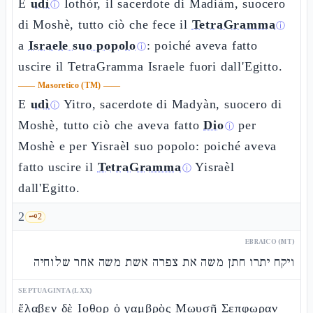
E
udì
Iothòr, il sacerdote di Madiàm, suocero
ⓘ
di Moshè, tutto ciò che fece il
TetraGramma
ⓘ
a
Israele suo popolo
: poiché aveva fatto
ⓘ
uscire il TetraGramma Israele fuori dall'Egitto.
——
Masoretico (TM)
——
E
udì
Yitro, sacerdote di Madyàn, suocero di
ⓘ
Moshè, tutto ciò che aveva fatto
Dio
per
ⓘ
Moshè e per Yisraèl suo popolo: poiché aveva
fatto uscire il
TetraGramma
Yisraèl
ⓘ
dall'Egitto.
2
🗝️
2
EBRAICO (MT)
ויקח יתרו חתן משה את צפרה אשת משה אחר שלוחיה
SEPTUAGINTA (LXX)
ἔλαβεν δὲ Ιοθορ ὁ γαμβρὸς Μωυσῆ Σεπφωραν