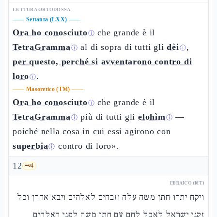
LETTURA ORTODOSSA
——
Settanta (LXX)
——
Ora ho conosciuto
che grande è il
ⓘ
TetraGramma
al di sopra di tutti gli
dèi
,
ⓘ
ⓘ
per questo, perché si avventarono contro di
loro
.
ⓘ
——
Masoretico (TM)
——
Ora ho conosciuto
che grande è il
ⓘ
TetraGramma
più di tutti gli
elohìm
—
ⓘ
ⓘ
poiché nella cosa in cui essi agirono con
superbia
contro di loro».
ⓘ
12
🗝️
4
EBRAICO (MT)
ויקח יתרו חתן משה עלה וזבחים לאלהים ויבא אהרן וכל
זקני ישראל לאכל לחם עם חתן משה לפני האלהים