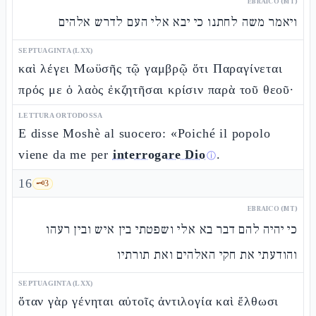
EBRAICO (MT)
ויאמר משה לחתנו כי יבא אלי העם לדרש אלהים
SEPTUAGINTA (LXX)
καὶ λέγει Μωϋσῆς τῷ γαμβρῷ ὅτι Παραγίνεται
πρός με ὁ λαὸς ἐκζητῆσαι κρίσιν παρὰ τοῦ θεοῦ·
LETTURA ORTODOSSA
E disse Moshè al suocero: «Poiché il popolo
viene da me per
interrogare Dio
.
ⓘ
16
🗝️
3
EBRAICO (MT)
כי יהיה להם דבר בא אלי ושפטתי בין איש ובין רעהו
והודעתי את חקי האלהים ואת תורתיו
SEPTUAGINTA (LXX)
ὅταν γὰρ γένηται αὐτοῖς ἀντιλογία καὶ ἔλθωσι