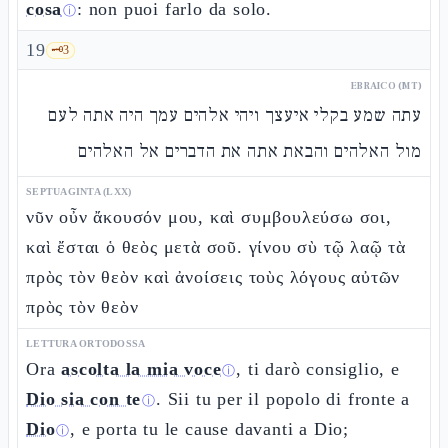
cosa
: non puoi farlo da solo.
ⓘ
19
🗝️
3
EBRAICO (MT)
עתה שמע בקלי איעצך ויהי אלהים עמך היה אתה לעם
מול האלהים והבאת אתה את הדברים אל האלהים
SEPTUAGINTA (LXX)
νῦν οὖν ἄκουσόν μου, καὶ συμβουλεύσω σοι,
καὶ ἔσται ὁ θεὸς μετὰ σοῦ. γίνου σὺ τῷ λαῷ τὰ
πρὸς τὸν θεὸν καὶ ἀνοίσεις τοὺς λόγους αὐτῶν
πρὸς τὸν θεὸν
LETTURA ORTODOSSA
Ora
ascolta la mia voce
, ti darò consiglio, e
ⓘ
Dio sia con te
. Sii tu per il popolo di fronte a
ⓘ
Dio
, e porta tu le cause davanti a Dio;
ⓘ