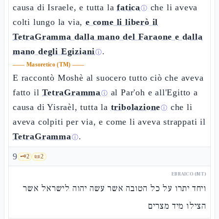
causa di Israele, e tutta la
fatica
che li aveva
ⓘ
colti lungo la via,
e come li liberò il
TetraGramma dalla mano del Faraone e dalla
mano degli Egiziani
.
ⓘ
——
Masoretico (TM)
——
E raccontò Moshè al suocero tutto ciò che aveva
fatto il
TetraGramma
al Par'oh e all'Egitto a
ⓘ
causa di Yisraèl, tutta la
tribolazione
che li
ⓘ
aveva colpiti per via, e come li aveva strappati il
TetraGramma
.
ⓘ
9
🗝️
2
📜
2
EBRAICO (MT)
ויחד יתרו על כל הטובה אשר עשה יהוה לישראל אשר
הצילו מיד מצרים