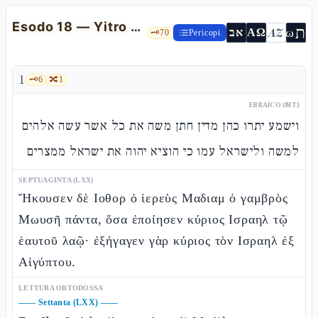
Esodo 18 — Yitro ascolta e consiglia: l'organizzazione del giudizio
ת
AZ
ω
אב
ΑΩ
🗝️
70
Pericopi
1
🗝️
6
🔀
1
EBRAICO (MT)
וישמע יתרו כהן מדין חתן משה את כל אשר עשה אלהים
למשה ולישראל עמו כי הוציא יהוה את ישראל ממצרים
SEPTUAGINTA (LXX)
Ἤκουσεν δὲ Ιοθορ ὁ ἱερεὺς Μαδιαμ ὁ γαμβρὸς
Μωυσῆ πάντα, ὅσα ἐποίησεν κύριος Ισραηλ τῷ
ἑαυτοῦ λαῷ· ἐξήγαγεν γὰρ κύριος τὸν Ισραηλ ἐξ
Αἰγύπτου.
LETTURA ORTODOSSA
——
Settanta (LXX)
——