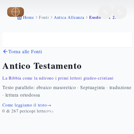
Vai al contenuto principale
Esodo 18 1 27
Home
Fonti
Antica Alleanza
Torna alle Fonti
Antico Testamento
La Bibbia come la udirono i primi lettori giudeo-cristiani
Testo parallelo: ebraico masoretico · Septuaginta · traduzione
· lettura ortodossa
Come leggiamo il testo
→
0
di
267
pericopi lette
(
0
%)