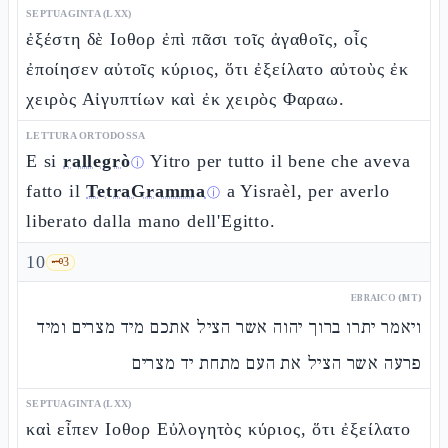
SEPTUAGINTA (LXX)
ἐξέστη δὲ Ιοθορ ἐπὶ πᾶσι τοῖς ἀγαθοῖς, οἷς
ἐποίησεν αὐτοῖς κύριος, ὅτι ἐξείλατο αὐτοὺς ἐκ
χειρὸς Αἰγυπτίων καὶ ἐκ χειρὸς Φαραω.
LETTURA ORTODOSSA
E si
rallegrò
Yitro per tutto il bene che aveva
ⓘ
fatto il
TetraGramma
a Yisraèl, per averlo
ⓘ
liberato dalla mano dell'Egitto.
10
🗝️
3
EBRAICO (MT)
ויאמר יתרו ברוך יהוה אשר הציל אתכם מיד מצרים ומיד
פרעה אשר הציל את העם מתחת יד מצרים
SEPTUAGINTA (LXX)
καὶ εἶπεν Ιοθορ Εὐλογητὸς κύριος, ὅτι ἐξείλατο