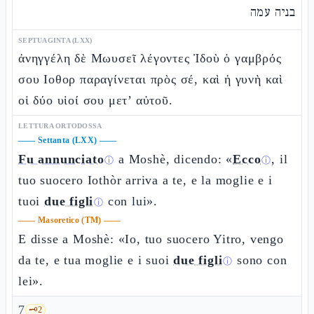
בניה עמה
SEPTUAGINTA (LXX)
ἀνηγγέλη δὲ Μωυσεῖ λέγοντες Ἰδοὺ ὁ γαμβρός
σου Ιοθορ παραγίνεται πρὸς σέ, καὶ ἡ γυνὴ καὶ
οἱ δύο υἱοί σου μετ’ αὐτοῦ.
LETTURA ORTODOSSA
——
Settanta (LXX)
——
Fu annunciato
a Moshè, dicendo: «
Ecco
, il
ⓘ
ⓘ
tuo suocero Iothòr arriva a te, e la moglie e i
tuoi
due figli
con lui».
ⓘ
——
Masoretico (TM)
——
E disse a Moshè: «Io, tuo suocero Yitro, vengo
da te, e tua moglie e i suoi
due figli
sono con
ⓘ
lei».
7
🗝️
2