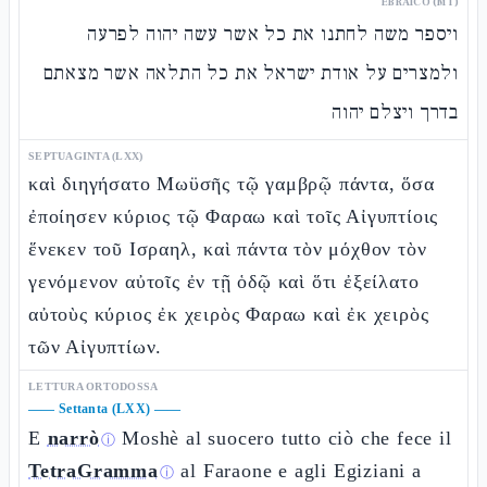
EBRAICO (MT)
ויספר משה לחתנו את כל אשר עשה יהוה לפרעה
ולמצרים על אודת ישראל את כל התלאה אשר מצאתם
בדרך ויצלם יהוה
SEPTUAGINTA (LXX)
καὶ διηγήσατο Μωϋσῆς τῷ γαμβρῷ πάντα, ὅσα
ἐποίησεν κύριος τῷ Φαραω καὶ τοῖς Αἰγυπτίοις
ἕνεκεν τοῦ Ισραηλ, καὶ πάντα τὸν μόχθον τὸν
γενόμενον αὐτοῖς ἐν τῇ ὁδῷ καὶ ὅτι ἐξείλατο
αὐτοὺς κύριος ἐκ χειρὸς Φαραω καὶ ἐκ χειρὸς
τῶν Αἰγυπτίων.
LETTURA ORTODOSSA
——
Settanta (LXX)
——
E
narrò
Moshè al suocero tutto ciò che fece il
ⓘ
TetraGramma
al Faraone e agli Egiziani a
ⓘ