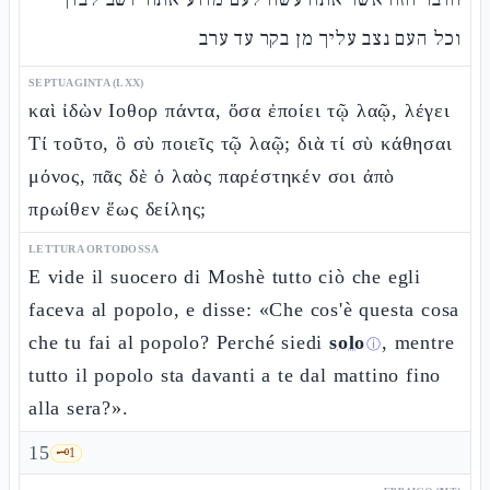
וכל העם נצב עליך מן בקר עד ערב
SEPTUAGINTA (LXX)
καὶ ἰδὼν Ιοθορ πάντα, ὅσα ἐποίει τῷ λαῷ, λέγει
Τί τοῦτο, ὃ σὺ ποιεῖς τῷ λαῷ; διὰ τί σὺ κάθησαι
μόνος, πᾶς δὲ ὁ λαὸς παρέστηκέν σοι ἀπὸ
πρωίθεν ἕως δείλης;
LETTURA ORTODOSSA
E vide il suocero di Moshè tutto ciò che egli
faceva al popolo, e disse: «Che cos'è questa cosa
che tu fai al popolo? Perché siedi
solo
, mentre
ⓘ
tutto il popolo sta davanti a te dal mattino fino
alla sera?».
15
🗝️
1