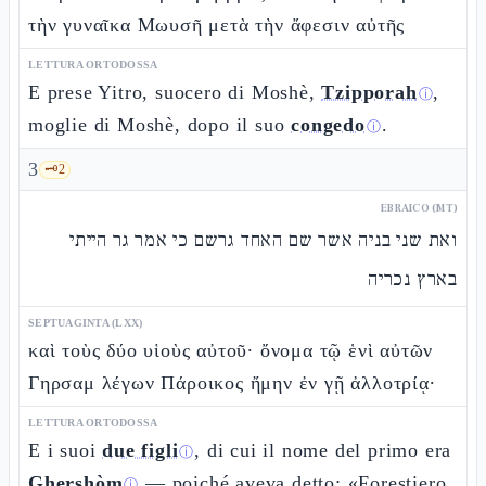
τὴν γυναῖκα Μωυσῆ μετὰ τὴν ἄφεσιν αὐτῆς
LETTURA ORTODOSSA
E prese Yitro, suocero di Moshè,
Tzipporah
,
ⓘ
moglie di Moshè, dopo il suo
congedo
.
ⓘ
3
🗝️
2
EBRAICO (MT)
ואת שני בניה אשר שם האחד גרשם כי אמר גר הייתי
בארץ נכריה
SEPTUAGINTA (LXX)
καὶ τοὺς δύο υἱοὺς αὐτοῦ· ὄνομα τῷ ἑνὶ αὐτῶν
Γηρσαμ λέγων Πάροικος ἤμην ἐν γῇ ἀλλοτρίᾳ·
LETTURA ORTODOSSA
E i suoi
due figli
, di cui il nome del primo era
ⓘ
Ghershòm
— poiché aveva detto: «Forestiero
ⓘ