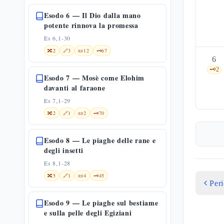
Esodo 6 — Il Dio dalla mano
potente rinnova la promessa
Es 6,1-30
🔀
2
🔗
3
📜
12
🗝️
67
6
🗝️
2
Esodo 7 — Mosè come Elohim
davanti al faraone
Es 7,1-29
🔀
2
🔗
1
📜
2
🗝️
70
Esodo 8 — Le piaghe delle rane e
degli insetti
Es 8,1-28
🔀
5
🔗
1
📜
4
🗝️
45
Per
Esodo 9 — Le piaghe sul bestiame
e sulla pelle degli Egiziani