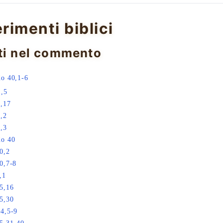
erimenti biblici
ti nel commento
o 40,1-6
1,5
,17
,2
,3
do 40
0,2
0,7-8
,1
5,16
5,30
4,5-9