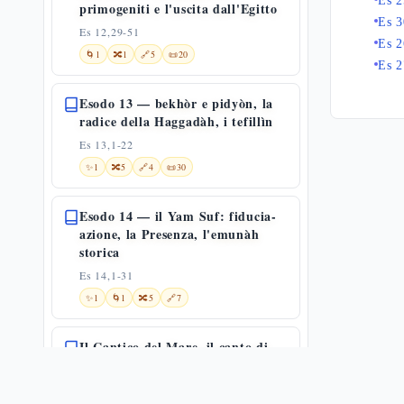
Es 2
primogeniti e l'uscita dall'Egitto
Es 3
Es 12,29-51
Es 2
🌀
1
🔀
1
🔗
5
📜
20
Es 2
Esodo 13 — bekhòr e pidyòn, la
radice della Haggadàh, i tefillìn
Es 13,1-22
✨
1
🔀
5
🔗
4
📜
30
Esodo 14 — il Yam Suf: fiducia-
azione, la Presenza, l'emunàh
storica
Es 14,1-31
✨
1
🌀
1
🔀
5
🔗
7
Il Cantico del Mare, il canto di
Miriam e Marah
Es 15,1-27