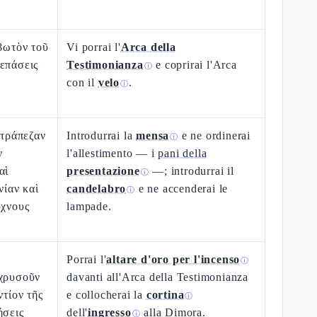
ιβωτὸν τοῦ
Vi porrai l'
Arca della
επάσεις
Testimonianza
e coprirai l'Arca
ⓘ
con il
velo
.
ⓘ
 τράπεζαν
Introdurrai la
mensa
e ne ordinerai
ⓘ
ν
l'allestimento — i
pani della
αὶ
presentazione
—; introdurrai il
ⓘ
νίαν καὶ
candelabro
e ne accenderai le
ⓘ
ύχνους
lampade.
Porrai l'
altare d'oro per l'incenso
ⓘ
 χρυσοῦν
davanti all'Arca della Testimonianza
ντίον τῆς
e collocherai la
cortina
ⓘ
ήσεις
dell'
ingresso
alla Dimora.
ⓘ