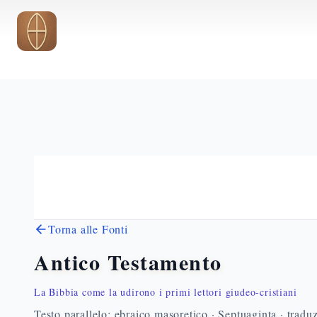
Vai al contenuto principale
Torna alle Fonti
Antico Testamento
La Bibbia come la udirono i primi lettori giudeo-cristiani
Testo parallelo: ebraico masoretico · Septuaginta · traduz