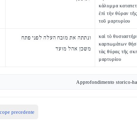
κάλυμμα καταπε
ἐπὶ τὴν θύραν τῆ
τοῦ μαρτυρίου
καὶ τὸ θυσιαστήρ
ונתתה את מזבח העלה לפני פתח
καρπωμάτων θήσε
משכן אהל מועד
τὰς θύρας τῆς σκ
μαρτυρίου
Approfondimento storico-ha
icope precedente