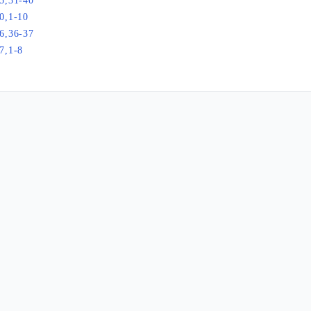
5,31-40
0,1-10
6,36-37
7,1-8