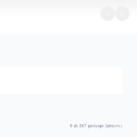
0
di
267
pericopi lette
(
0
%)