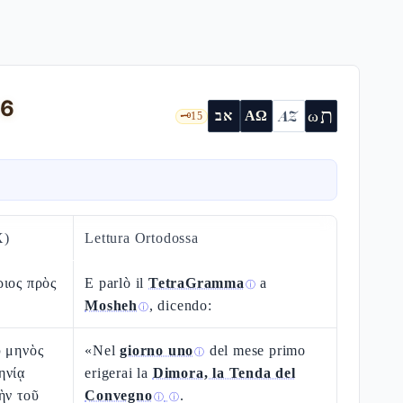
-6
ת
AZ
ω
אב
ΑΩ
🗝️
15
X)
Lettura Ortodossa
ριος πρὸς
E parlò il
TetraGramma
a
ⓘ
Mosheh
, dicendo:
ⓘ
ῦ μηνὸς
«Nel
giorno uno
del mese primo
ⓘ
ηνίᾳ
erigerai la
Dimora, la Tenda del
ὴν τοῦ
Convegno
.
ⓘ
ⓘ