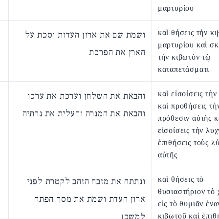
μαρτυρίου
καὶ θήσεις τὴν κ
ושמת שם את ארון העדות וסכת על
μαρτυρίου καὶ σκ
הארן את הפרכת
τὴν κιβωτὸν τῷ
καταπετάσματι
καὶ εἰσοίσεις τὴν
והבאת את השלחן וערכת את ערכו
καὶ προθήσεις τὴ
והבאת את המנרה והעלית את נרתיה
πρόθεσιν αὐτῆς κ
εἰσοίσεις τὴν λυχ
ἐπιθήσεις τοὺς λ
αὐτῆς
καὶ θήσεις τὸ
ונתתה את מזבח הזהב לקטרת לפני
θυσιαστήριον τὸ
ארון העדת ושמת את מסך הפתח
εἰς τὸ θυμιᾶν ἐνα
למשכן
κιβωτοῦ καὶ ἐπιθ