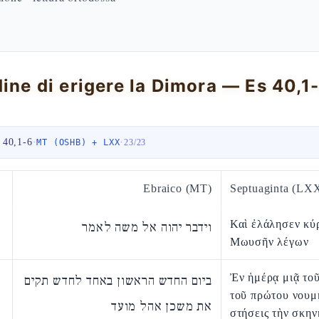
dine di erigere la Dimora — Es 40,1
 40,1-6
·
·
MT (OSHB) + LXX
23
/
23
Ebraico (MT)
Septuaginta (LX
Καὶ ἐλάλησεν κύ
וידבר יהוה אל משה לאמר
Μωυσῆν λέγων
Ἐν ἡμέρᾳ μιᾷ το
ביום החדש הראשון באחד לחדש תקים
τοῦ πρώτου νουμ
את משכן אהל מועד
στήσεις τὴν σκην