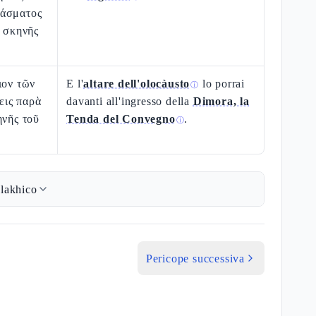
τάσματος
ς σκηνῆς
ιον τῶν
E l'
altare dell'olocàusto
lo porrai
ⓘ
ις παρὰ
davanti all'ingresso della
Dimora, la
ηνῆς τοῦ
Tenda del Convegno
.
ⓘ
lakhico
Pericope successiva