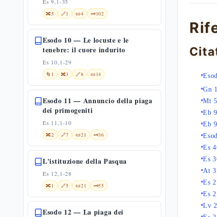
Es 9,1-35
🔀
5
🔗
1
📜
4
🗝️
102
Rif
Esodo 10 — Le locuste e le
tenebre: il cuore indurito
Cita
Es 10,1-29
🌀
1
🔀
3
🔗
8
📜
14
Esod
Gn 
Esodo 11 — Annuncio della piaga
Mt 5
dei primogeniti
Eb 9
Es 11,1-10
Eb 9
🔀
2
🔗
7
📜
21
🗝️
36
Eso
Es 4
Es 3
L'istituzione della Pasqua
At 3
Es 12,1-28
Es 2
🔀
1
🔗
5
📜
21
🗝️
55
Es 2
Lv 2
Esodo 12 — La piaga dei