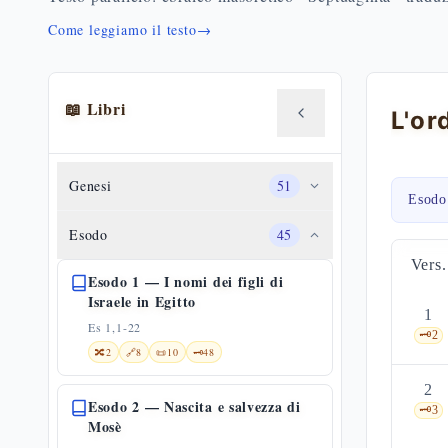
Come leggiamo il testo
→
📖 Libri
L'or
Genesi
51
Esodo
Esodo
45
Vers.
Esodo 1 — I nomi dei figli di
Israele in Egitto
1
Es 1,1-22
🗝️
2
🔀
2
🔗
8
📜
10
🗝️
48
2
Esodo 2 — Nascita e salvezza di
🗝️
3
Mosè