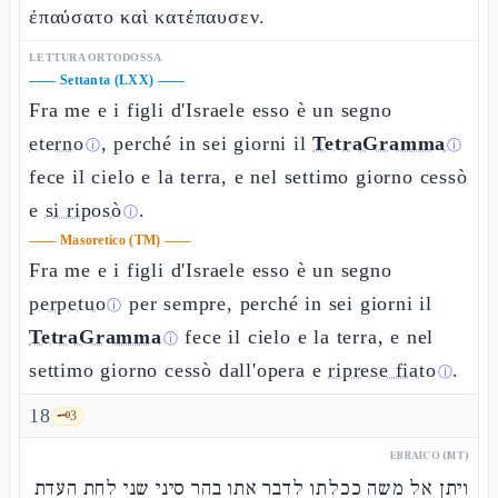
ἐπαύσατο καὶ κατέπαυσεν.
LETTURA ORTODOSSA
——
Settanta (LXX)
——
Fra me e i figli d'Israele esso è un segno
eterno
, perché in sei giorni il
TetraGramma
ⓘ
ⓘ
fece il cielo e la terra, e nel settimo giorno cessò
e
si riposò
.
ⓘ
——
Masoretico (TM)
——
Fra me e i figli d'Israele esso è un segno
perpetuo
per sempre, perché in sei giorni il
ⓘ
TetraGramma
fece il cielo e la terra, e nel
ⓘ
settimo giorno cessò dall'opera e
riprese fiato
.
ⓘ
18
🗝️
3
EBRAICO (MT)
ויתן אל משה ככלתו לדבר אתו בהר סיני שני לחת העדת