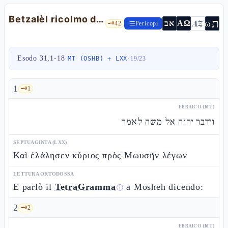
Betzalèl ricolmo di spirito e lo Shabbàt segno dell'alleanza — Es 31,1-18
ת
AZ
ω
אב
ΑΩ
🗝️
42
Pericopi
Esodo 31,1-18
·
·
MT (OSHB) + LXX
19
/
23
1
🗝️
1
EBRAICO (MT)
וידבר יהוה אל משה לאמר
SEPTUAGINTA (LXX)
Καὶ ἐλάλησεν κύριος πρὸς Μωυσῆν λέγων
LETTURA ORTODOSSA
E parlò il
TetraGramma
a Mosheh dicendo:
ⓘ
2
🗝️
2
EBRAICO (MT)