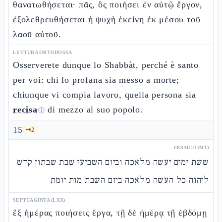
θανατωθήσεται· πᾶς, ὃς ποιήσει ἐν αὐτῷ ἔργον,
ἐξολεθρευθήσεται ἡ ψυχὴ ἐκείνη ἐκ μέσου τοῦ
λαοῦ αὐτοῦ.
LETTURA ORTODOSSA
Osserverete dunque lo Shabbàt, perché è santo
per voi: chi lo profana sia messo a morte;
chiunque vi compia lavoro, quella persona sia
recisa
di mezzo al suo popolo.
ⓘ
15
🗝️
2
EBRAICO (MT)
ששת ימים יעשה מלאכה וביום השביעי שבת שבתון קדש
ליהוה כל העשה מלאכה ביום השבת מות יומת
SEPTUAGINTA (LXX)
ἓξ ἡμέρας ποιήσεις ἔργα, τῇ δὲ ἡμέρᾳ τῇ ἑβδόμῃ