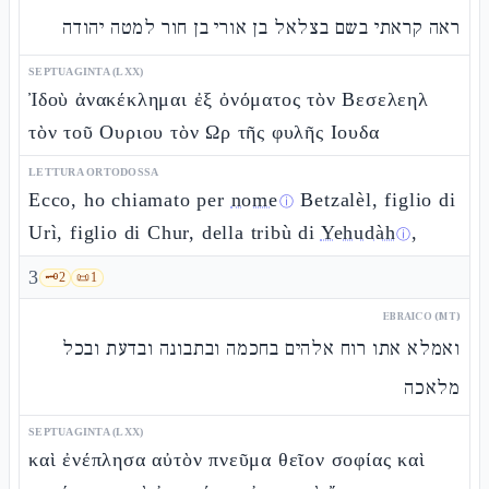
ראה קראתי בשם בצלאל בן אורי בן חור למטה יהודה
SEPTUAGINTA (LXX)
Ἰδοὺ ἀνακέκλημαι ἐξ ὀνόματος τὸν Βεσελεηλ
τὸν τοῦ Ουριου τὸν Ωρ τῆς φυλῆς Ιουδα
LETTURA ORTODOSSA
Ecco, ho chiamato per
nome
Betzalèl, figlio di
ⓘ
Urì, figlio di Chur, della tribù di
Yehudàh
,
ⓘ
3
🗝️
2
📜
1
EBRAICO (MT)
ואמלא אתו רוח אלהים בחכמה ובתבונה ובדעת ובכל
מלאכה
SEPTUAGINTA (LXX)
καὶ ἐνέπλησα αὐτὸν πνεῦμα θεῖον σοφίας καὶ