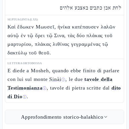
לחת אבן כתבים באצבע אלהים
SEPTUAGINTA (LXX)
Καὶ ἔδωκεν Μωυσεῖ, ἡνίκα κατέπαυσεν λαλῶν
αὐτῷ ἐν τῷ ὄρει τῷ Σινα, τὰς δύο πλάκας τοῦ
μαρτυρίου, πλάκας λιθίνας γεγραμμένας τῷ
δακτύλῳ τοῦ θεοῦ.
LETTURA ORTODOSSA
E diede a Mosheh, quando ebbe finito di parlare
con lui sul monte
Sinài
, le due
tavole della
ⓘ
Testimonianza
, tavole di pietra scritte dal
dito
ⓘ
di Dio
.
ⓘ
Approfondimento storico-halakhico