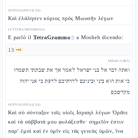
SEPTUAGINTA (LXX)
Καὶ ἐλάλησεν κύριος πρὸς Μωυσῆν λέγων
LETTURA ORTODOSSA
E parlò il
TetraGramma
a Mosheh dicendo:
ⓘ
13
🗝️
4
EBRAICO (MT)
ואתה דבר אל בני ישראל לאמר אך את שבתתי תשמרו
כי אות הוא ביני וביניכם לדרתיכם לדעת כי אני יהוה
מקדשכם
SEPTUAGINTA (LXX)
Καὶ σὺ σύνταξον τοῖς υἱοῖς Ισραηλ λέγων Ὁρᾶτε
καὶ τὰ σάββατά μου φυλάξεσθε· σημεῖόν ἐστιν
παρ’ ἐμοὶ καὶ ἐν ὑμῖν εἰς τὰς γενεὰς ὑμῶν, ἵνα