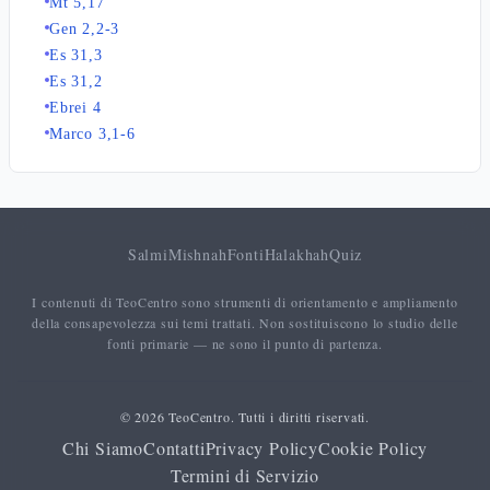
Mt 5,17
Gen 2,2-3
Es 31,3
Es 31,2
Ebrei 4
Marco 3,1-6
Salmi
Mishnah
Fonti
Halakhah
Quiz
I contenuti di TeoCentro sono strumenti di orientamento e ampliamento
della consapevolezza sui temi trattati. Non sostituiscono lo studio delle
fonti primarie — ne sono il punto di partenza.
© 2026 TeoCentro. Tutti i diritti riservati.
Chi Siamo
Contatti
Privacy Policy
Cookie Policy
Termini di Servizio