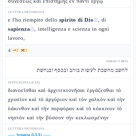
συνέσεως καὶ ἐπιστήμης ἐν παντὶ ἔργῳ
LETTURA ORTODOSSA
e l'ho riempito dello
spirito di Dio
, di
ⓘ
sapienza
, intelligenza e scienza in ogni
ⓘ
lavoro,
4
🗝️
2
🔀
1
EBRAICO (MT)
לחשב מחשבת לעשות בזהב ובכסף ובנחשת
SEPTUAGINTA (LXX)
διανοεῖσθαι καὶ ἀρχιτεκτονῆσαι ἐργάζεσθαι τὸ
χρυσίον καὶ τὸ ἀργύριον καὶ τὸν χαλκὸν καὶ τὴν
ὑάκινθον καὶ τὴν πορφύραν καὶ τὸ κόκκινον τὸ
νηστὸν καὶ τὴν βύσσον τὴν κεκλωσμένην
LETTURA ORTODOSSA
——
Settanta (LXX)
——