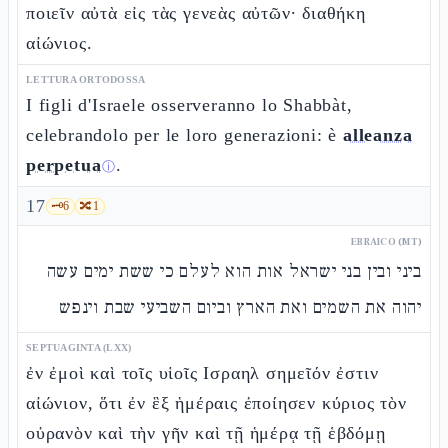
ποιεῖν αὐτὰ εἰς τὰς γενεὰς αὐτῶν· διαθήκη
αἰώνιος.
LETTURA ORTODOSSA
I figli d'Israele osserveranno lo Shabbàt,
celebrandolo per le loro generazioni: è
alleanza
perpetua
.
ⓘ
17
🗝️
6
🔀
1
EBRAICO (MT)
ביני ובין בני ישראל אות הוא לעלם כי ששת ימים עשה
יהוה את השמים ואת הארץ וביום השביעי שבת וינפש
SEPTUAGINTA (LXX)
ἐν ἐμοὶ καὶ τοῖς υἱοῖς Ισραηλ σημεῖόν ἐστιν
αἰώνιον, ὅτι ἐν ἓξ ἡμέραις ἐποίησεν κύριος τὸν
οὐρανὸν καὶ τὴν γῆν καὶ τῇ ἡμέρᾳ τῇ ἑβδόμῃ