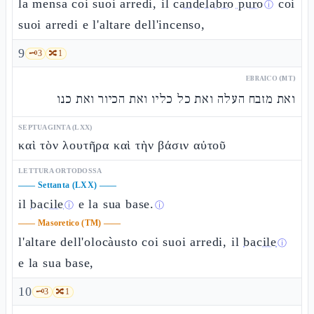
la mensa coi suoi arredi, il
candelabro puro
coi
ⓘ
suoi arredi e l'altare dell'incenso,
9
🗝️
3
🔀
1
EBRAICO (MT)
ואת מזבח העלה ואת כל כליו ואת הכיור ואת כנו
SEPTUAGINTA (LXX)
καὶ τὸν λουτῆρα καὶ τὴν βάσιν αὐτοῦ
LETTURA ORTODOSSA
——
Settanta (LXX)
——
il
bacile
e la sua base
.
ⓘ
ⓘ
——
Masoretico (TM)
——
l'altare dell'olocàusto coi suoi arredi, il
bacile
ⓘ
e la sua base,
10
🗝️
3
🔀
1