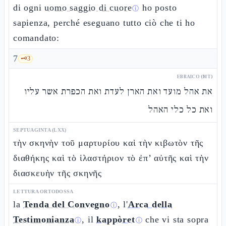
di ogni
uomo saggio di cuore
ho posto
ⓘ
sapienza, perché eseguano tutto ciò che ti ho
comandato:
7
🗝️
3
EBRAICO (MT)
את אהל מועד ואת הארן לעדת ואת הכפרת אשר עליו
ואת כל כלי האהל
SEPTUAGINTA (LXX)
τὴν σκηνὴν τοῦ μαρτυρίου καὶ τὴν κιβωτὸν τῆς
διαθήκης καὶ τὸ ἱλαστήριον τὸ ἐπ’ αὐτῆς καὶ τὴν
διασκευὴν τῆς σκηνῆς
LETTURA ORTODOSSA
la
Tenda del Convegno
, l'
Arca della
ⓘ
Testimonianza
, il
kappòret
che vi sta sopra
ⓘ
ⓘ