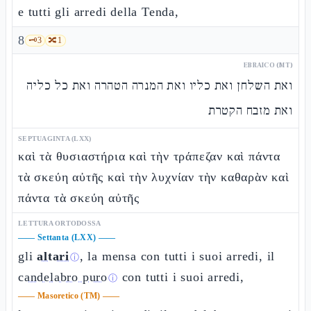
e tutti gli arredi della Tenda,
8
🗝️
3
🔀
1
EBRAICO (MT)
ואת השלחן ואת כליו ואת המנרה הטהרה ואת כל כליה
ואת מזבח הקטרת
SEPTUAGINTA (LXX)
καὶ τὰ θυσιαστήρια καὶ τὴν τράπεζαν καὶ πάντα
τὰ σκεύη αὐτῆς καὶ τὴν λυχνίαν τὴν καθαρὰν καὶ
πάντα τὰ σκεύη αὐτῆς
LETTURA ORTODOSSA
——
Settanta (LXX)
——
gli
altari
, la mensa con tutti i suoi arredi, il
ⓘ
candelabro puro
con tutti i suoi arredi,
ⓘ
——
Masoretico (TM)
——