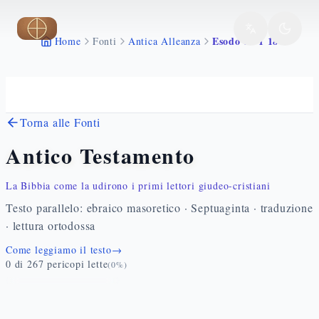
Vai al contenuto principale
Esodo 31 1 18
Home
Fonti
Antica Alleanza
Torna alle Fonti
Antico Testamento
La Bibbia come la udirono i primi lettori giudeo-cristiani
Testo parallelo: ebraico masoretico · Septuaginta · traduzione
· lettura ortodossa
Come leggiamo il testo
→
0
di
267
pericopi lette
(
0
%)