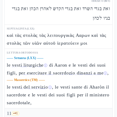
EBRAICO (MT)
ואת בגדי השרד ואת בגדי הקדש לאהרן הכהן ואת בגדי
בניו לכהן
SEPTUAGINTA (LXX)
καὶ τὰς στολὰς τὰς λειτουργικὰς Ααρων καὶ τὰς
στολὰς τῶν υἱῶν αὐτοῦ ἱερατεύειν μοι
LETTURA ORTODOSSA
——
Settanta (LXX)
——
le
vesti liturgiche
di Aaron e le vesti dei suoi
ⓘ
figli,
per esercitare il sacerdozio dinanzi a me
,
ⓘ
——
Masoretico (TM)
——
le
vesti del servizio
, le vesti sante di Aharòn il
ⓘ
sacerdote e le vesti dei suoi figli per il ministero
sacerdotale,
11
🗝️
1