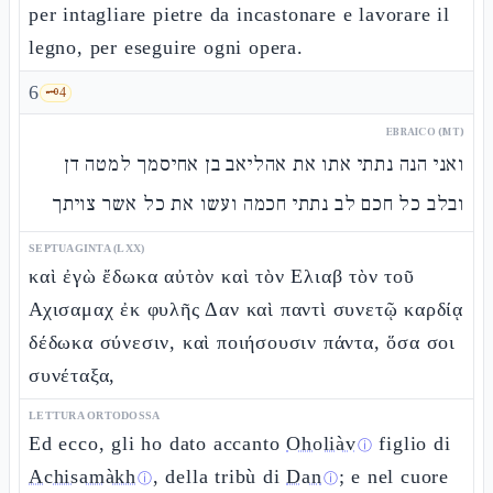
per intagliare pietre da incastonare e lavorare il
legno, per eseguire ogni opera.
6
🗝️
4
EBRAICO (MT)
ואני הנה נתתי אתו את אהליאב בן אחיסמך למטה דן
ובלב כל חכם לב נתתי חכמה ועשו את כל אשר צויתך
SEPTUAGINTA (LXX)
καὶ ἐγὼ ἔδωκα αὐτὸν καὶ τὸν Ελιαβ τὸν τοῦ
Αχισαμαχ ἐκ φυλῆς Δαν καὶ παντὶ συνετῷ καρδίᾳ
δέδωκα σύνεσιν, καὶ ποιήσουσιν πάντα, ὅσα σοι
συνέταξα,
LETTURA ORTODOSSA
Ed ecco, gli ho dato accanto
Oholiàv
figlio di
ⓘ
Achisamàkh
, della tribù di
Dan
; e nel cuore
ⓘ
ⓘ