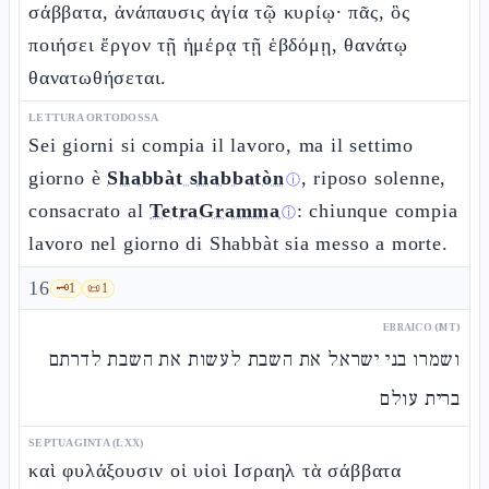
σάββατα, ἀνάπαυσις ἁγία τῷ κυρίῳ· πᾶς, ὃς
ποιήσει ἔργον τῇ ἡμέρᾳ τῇ ἑβδόμῃ, θανάτῳ
θανατωθήσεται.
LETTURA ORTODOSSA
Sei giorni si compia il lavoro, ma il settimo
giorno è
Shabbàt shabbatòn
, riposo solenne,
ⓘ
consacrato al
TetraGramma
: chiunque compia
ⓘ
lavoro nel giorno di Shabbàt sia messo a morte.
16
🗝️
1
📜
1
EBRAICO (MT)
ושמרו בני ישראל את השבת לעשות את השבת לדרתם
ברית עולם
SEPTUAGINTA (LXX)
καὶ φυλάξουσιν οἱ υἱοὶ Ισραηλ τὰ σάββατα