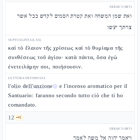
EBRAICO (MT)
ואת שמן המשחה ואת קטרת הסמים לקדש ככל אשר
צויתך יעשו
SEPTUAGINTA (LXX)
καὶ τὸ ἔλαιον τῆς χρίσεως καὶ τὸ θυμίαμα τῆς
συνθέσεως τοῦ ἁγίου· κατὰ πάντα, ὅσα ἐγὼ
ἐνετειλάμην σοι, ποιήσουσιν.
LETTURA ORTODOSSA
l'
olio dell'unzione
e l'incenso aromatico per il
ⓘ
Santuario: faranno secondo tutto ciò che ti ho
comandato.
12
🗝️
1
EBRAICO (MT)
ויאמר יהוה אל משה לאמר