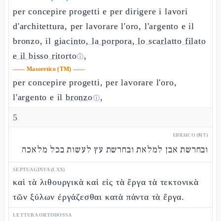
per concepire progetti e per dirigere i lavori
d'architettura, per lavorare l'oro, l'argento e il
bronzo, il
giacinto, la porpora, lo scarlatto filato
e il bisso ritorto
,
ⓘ
——
Masoretico (TM)
——
per concepire progetti, per lavorare l'oro,
l'argento e il
bronzo
,
ⓘ
5
EBRAICO (MT)
ובחרשת אבן למלאת ובחרשת עץ לעשות בכל מלאכה
SEPTUAGINTA (LXX)
καὶ τὰ λιθουργικὰ καὶ εἰς τὰ ἔργα τὰ τεκτονικὰ
τῶν ξύλων ἐργάζεσθαι κατὰ πάντα τὰ ἔργα.
LETTURA ORTODOSSA