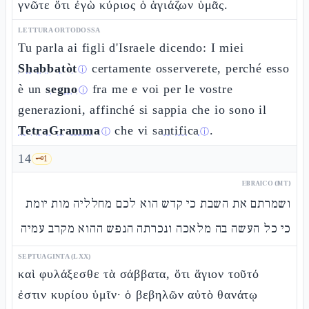
γνῶτε ὅτι ἐγὼ κύριος ὁ ἁγιάζων ὑμᾶς.
LETTURA ORTODOSSA
Tu parla ai figli d'Israele dicendo: I miei
Shabbatòt
certamente osserverete, perché esso
ⓘ
è un
segno
fra me e voi per le vostre
ⓘ
generazioni, affinché si sappia che io sono il
TetraGramma
che vi
santifica
.
ⓘ
ⓘ
14
🗝️
1
EBRAICO (MT)
ושמרתם את השבת כי קדש הוא לכם מחלליה מות יומת
כי כל העשה בה מלאכה ונכרתה הנפש ההוא מקרב עמיה
SEPTUAGINTA (LXX)
καὶ φυλάξεσθε τὰ σάββατα, ὅτι ἅγιον τοῦτό
ἐστιν κυρίου ὑμῖν· ὁ βεβηλῶν αὐτὸ θανάτῳ