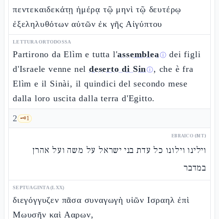
πεντεκαιδεκάτῃ ἡμέρᾳ τῷ μηνὶ τῷ δευτέρῳ
ἐξεληλυθότων αὐτῶν ἐκ γῆς Αἰγύπτου
LETTURA ORTODOSSA
Partirono da Elìm e tutta l'
assemblea
dei figli
ⓘ
d'Israele venne nel
deserto di Sin
, che è fra
ⓘ
Elìm e il Sinài, il quindici del secondo mese
dalla loro uscita dalla terra d'Egitto.
2
🗝️
1
EBRAICO (MT)
וילינו וילונו כל עדת בני ישראל על משה ועל אהרן
במדבר
SEPTUAGINTA (LXX)
διεγόγγυζεν πᾶσα συναγωγὴ υἱῶν Ισραηλ ἐπὶ
Μωυσῆν καὶ Ααρων,