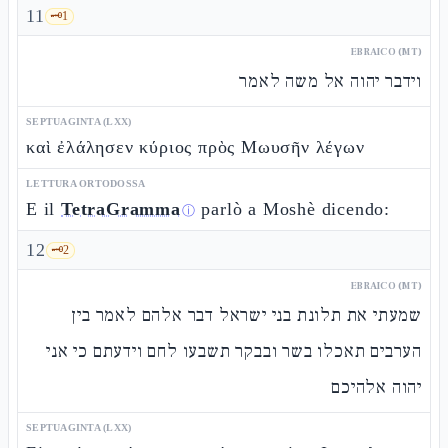
11
🗝️
1
EBRAICO (MT)
וידבר יהוה אל משה לאמר
SEPTUAGINTA (LXX)
καὶ ἐλάλησεν κύριος πρὸς Μωυσῆν λέγων
LETTURA ORTODOSSA
E il
TetraGramma
parlò a Moshè dicendo:
ⓘ
12
🗝️
2
EBRAICO (MT)
שמעתי את תלונת בני ישראל דבר אלהם לאמר בין
הערבים תאכלו בשר ובבקר תשבעו לחם וידעתם כי אני
יהוה אלהיכם
SEPTUAGINTA (LXX)