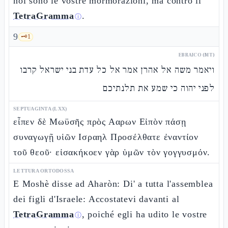
noi sono le vostre mormorazioni, ma contro il
TetraGramma
.
ⓘ
9
🗝️
1
EBRAICO (MT)
ויאמר משה אל אהרן אמר אל כל עדת בני ישראל קרבו
לפני יהוה כי שמע את תלנתיכם
SEPTUAGINTA (LXX)
εἶπεν δὲ Μωϋσῆς πρὸς Ααρων Εἰπὸν πάσῃ
συναγωγῇ υἱῶν Ισραηλ Προσέλθατε ἐναντίον
τοῦ θεοῦ· εἰσακήκοεν γὰρ ὑμῶν τὸν γογγυσμόν.
LETTURA ORTODOSSA
E Moshè disse ad Aharòn: Di' a tutta l'assemblea
dei figli d'Israele: Accostatevi davanti al
TetraGramma
, poiché egli ha udito le vostre
ⓘ