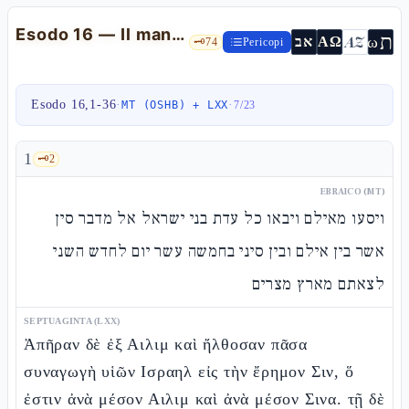
Esodo 16 — Il man, le quaglie e il primo Shabbat (prima del Sinai)
ת
AZ
ω
אב
ΑΩ
🗝️
74
Pericopi
Esodo 16,1-36
·
·
MT (OSHB) + LXX
7
/
23
1
🗝️
2
EBRAICO (MT)
ויסעו מאילם ויבאו כל עדת בני ישראל אל מדבר סין
אשר בין אילם ובין סיני בחמשה עשר יום לחדש השני
לצאתם מארץ מצרים
SEPTUAGINTA (LXX)
Ἀπῆραν δὲ ἐξ Αιλιμ καὶ ἤλθοσαν πᾶσα
συναγωγὴ υἱῶν Ισραηλ εἰς τὴν ἔρημον Σιν, ὅ
ἐστιν ἀνὰ μέσον Αιλιμ καὶ ἀνὰ μέσον Σινα. τῇ δὲ