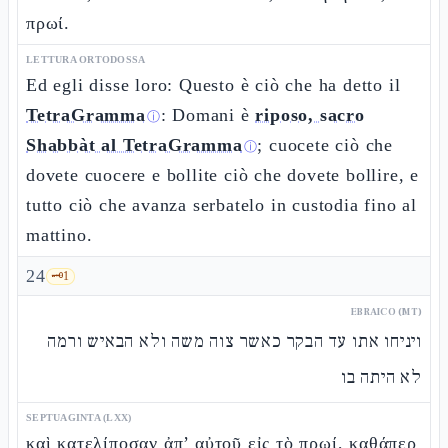
πρωί.
LETTURA ORTODOSSA
Ed egli disse loro: Questo è ciò che ha detto il
TetraGramma
: Domani è
riposo, sacro
ⓘ
Shabbàt al TetraGramma
; cuocete ciò che
ⓘ
dovete cuocere e bollite ciò che dovete bollire, e
tutto ciò che avanza serbatelo in custodia fino al
mattino.
24
🗝️
1
EBRAICO (MT)
ויניחו אתו עד הבקר כאשר צוה משה ולא הבאיש ורמה
לא היתה בו
SEPTUAGINTA (LXX)
καὶ κατελίποσαν ἀπ’ αὐτοῦ εἰς τὸ πρωί, καθάπερ