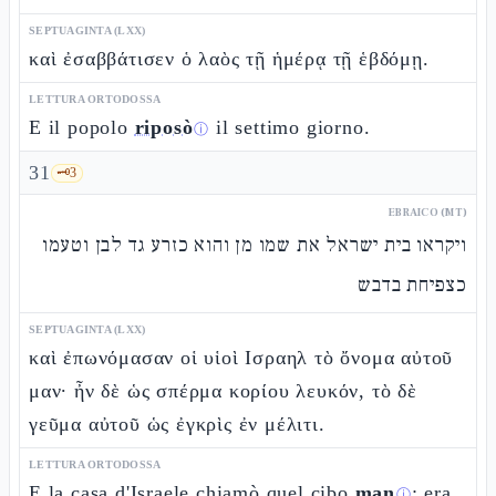
SEPTUAGINTA (LXX)
καὶ ἐσαββάτισεν ὁ λαὸς τῇ ἡμέρᾳ τῇ ἑβδόμῃ.
LETTURA ORTODOSSA
E il popolo
riposò
il settimo giorno.
ⓘ
31
🗝️
3
EBRAICO (MT)
ויקראו בית ישראל את שמו מן והוא כזרע גד לבן וטעמו
כצפיחת בדבש
SEPTUAGINTA (LXX)
καὶ ἐπωνόμασαν οἱ υἱοὶ Ισραηλ τὸ ὄνομα αὐτοῦ
μαν· ἦν δὲ ὡς σπέρμα κορίου λευκόν, τὸ δὲ
γεῦμα αὐτοῦ ὡς ἐγκρὶς ἐν μέλιτι.
LETTURA ORTODOSSA
E la casa d'Israele chiamò quel cibo
man
: era
ⓘ