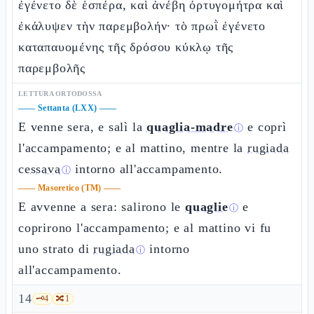
ἐγένετο δὲ ἑσπέρα, καὶ ἀνέβη ὀρτυγομήτρα καὶ
ἐκάλυψεν τὴν παρεμβολήν· τὸ πρωῒ ἐγένετο
καταπαυομένης τῆς δρόσου κύκλῳ τῆς
παρεμβολῆς
LETTURA ORTODOSSA
——
Settanta (LXX)
——
E venne sera, e salì la
quaglia-madre
e coprì
ⓘ
l'accampamento; e al mattino, mentre la
rugiada
cessava
intorno all'accampamento.
ⓘ
——
Masoretico (TM)
——
E avvenne a sera: salirono le
quaglie
e
ⓘ
coprirono l'accampamento; e al mattino vi fu
uno strato di
rugiada
intorno
ⓘ
all'accampamento.
14
🗝️
4
🔀
1