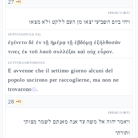
27
🗝️
1
EBRAICO (MT)
ויהי ביום השביעי יצאו מן העם ללקט ולא מצאו
SEPTUAGINTA (LXX)
ἐγένετο δὲ ἐν τῇ ἡμέρᾳ τῇ ἑβδόμῃ ἐξήλθοσάν
τινες ἐκ τοῦ λαοῦ συλλέξαι καὶ οὐχ εὗρον.
LETTURA ORTODOSSA
E avvenne che il settimo giorno alcuni del
popolo uscirono per raccoglierne, ma non ne
trovarono
.
ⓘ
28
🗝️
3
EBRAICO (MT)
ויאמר יהוה אל משה עד אנה מאנתם לשמר מצותי
ותורתי