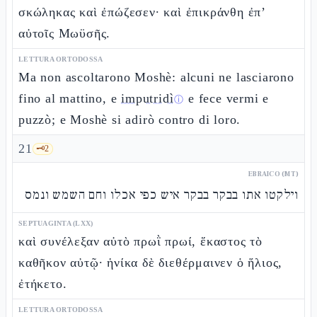
σκώληκας καὶ ἐπώζεσεν· καὶ ἐπικράνθη ἐπ’
αὐτοῖς Μωϋσῆς.
LETTURA ORTODOSSA
Ma non ascoltarono Moshè: alcuni ne lasciarono
fino al mattino, e
imputridì
e fece vermi e
ⓘ
puzzò; e Moshè si adirò contro di loro.
21
🗝️
2
EBRAICO (MT)
וילקטו אתו בבקר בבקר איש כפי אכלו וחם השמש ונמס
SEPTUAGINTA (LXX)
καὶ συνέλεξαν αὐτὸ πρωῒ πρωί, ἕκαστος τὸ
καθῆκον αὐτῷ· ἡνίκα δὲ διεθέρμαινεν ὁ ἥλιος,
ἐτήκετο.
LETTURA ORTODOSSA