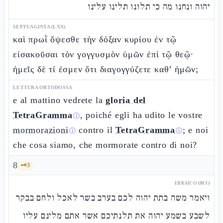
יהוה ונחנו מה כי תלונו תלינו עלינו
SEPTUAGINTA (LXX)
καὶ πρωῒ ὄψεσθε τὴν δόξαν κυρίου ἐν τῷ
εἰσακοῦσαι τὸν γογγυσμὸν ὑμῶν ἐπὶ τῷ θεῷ·
ἡμεῖς δὲ τί ἐσμεν ὅτι διαγογγύζετε καθ’ ἡμῶν;
LETTURA ORTODOSSA
e al mattino vedrete la
gloria del
TetraGramma
, poiché egli ha udito le vostre
ⓘ
mormorazioni
contro il
TetraGramma
; e noi
ⓘ
ⓘ
che cosa siamo, che mormorate contro di noi?
8
🗝️
3
EBRAICO (MT)
ויאמר משה בתת יהוה לכם בערב בשר לאכל ולחם בבקר
לשבע בשמע יהוה את תלנתיכם אשר אתם מלינם עליו