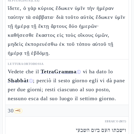
SEPTUAGINTA (LXX)
ἴδετε, ὁ γὰρ κύριος ἔδωκεν ὑμῖν τὴν ἡμέραν
ταύτην τὰ σάββατα· διὰ τοῦτο αὐτὸς ἔδωκεν ὑμῖν
τῇ ἡμέρᾳ τῇ ἕκτῃ ἄρτους δύο ἡμερῶν·
καθήσεσθε ἕκαστος εἰς τοὺς οἴκους ὑμῶν,
μηδεὶς ἐκπορευέσθω ἐκ τοῦ τόπου αὐτοῦ τῇ
ἡμέρᾳ τῇ ἑβδόμῃ.
LETTURA ORTODOSSA
Vedete che il
TetraGramma
vi ha dato lo
ⓘ
Shabbàt
; perciò il sesto giorno egli vi dà pane
ⓘ
per due giorni; resti ciascuno al suo posto,
nessuno esca dal suo luogo il settimo giorno.
30
🗝️
1
EBRAICO (MT)
וישבתו העם ביום השבעי