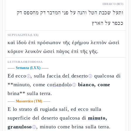
EBRAICO (MT)
ותעל שכבת הטל והנה על פני המדבר דק מחספס דק
ככפר על הארץ
SEPTUAGINTA (LXX)
καὶ ἰδοὺ ἐπὶ πρόσωπον τῆς ἐρήμου λεπτὸν ὡσεὶ
κόριον λευκὸν ὡσεὶ πάγος ἐπὶ τῆς γῆς.
LETTURA ORTODOSSA
——
Settanta (LXX)
——
Ed
ecco
, sulla
faccia del deserto
qualcosa di
ⓘ
ⓘ
**minuto, come
coriandolo
bianco, come
ⓘ
brina** sulla terra.
——
Masoretico (TM)
——
E lo strato di rugiada salì, ed ecco sulla
superficie del deserto qualcosa di
minuto,
granuloso
, minuto come brina sulla terra.
ⓘ