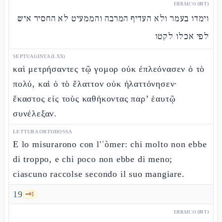
EBRAICO (MT)
וימדו בעמר ולא העדיף המרבה והממעיט לא החסיר איש
לפי אכלו לקטו
SEPTUAGINTA (LXX)
καὶ μετρήσαντες τῷ γομορ οὐκ ἐπλεόνασεν ὁ τὸ
πολύ, καὶ ὁ τὸ ἔλαττον οὐκ ἠλαττόνησεν·
ἕκαστος εἰς τοὺς καθήκοντας παρ’ ἑαυτῷ
συνέλεξαν.
LETTURA ORTODOSSA
E lo misurarono con l'ʿòmer: chi molto non ebbe
di troppo, e chi poco non ebbe di meno;
ciascuno raccolse secondo il suo mangiare.
19
🗝️
1
EBRAICO (MT)