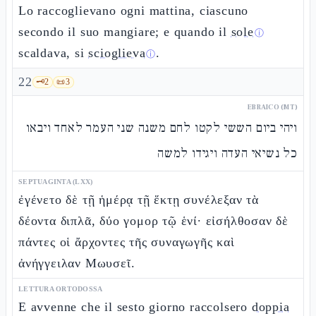
Lo raccoglievano ogni mattina, ciascuno
secondo il suo mangiare; e quando il
sole
ⓘ
scaldava, si
scioglieva
.
ⓘ
22
🗝️
2
📜
3
EBRAICO (MT)
ויהי ביום הששי לקטו לחם משנה שני העמר לאחד ויבאו
כל נשיאי העדה ויגידו למשה
SEPTUAGINTA (LXX)
ἐγένετο δὲ τῇ ἡμέρᾳ τῇ ἕκτῃ συνέλεξαν τὰ
δέοντα διπλᾶ, δύο γομορ τῷ ἑνί· εἰσήλθοσαν δὲ
πάντες οἱ ἄρχοντες τῆς συναγωγῆς καὶ
ἀνήγγειλαν Μωυσεῖ.
LETTURA ORTODOSSA
E avvenne che il sesto giorno raccolsero
doppia