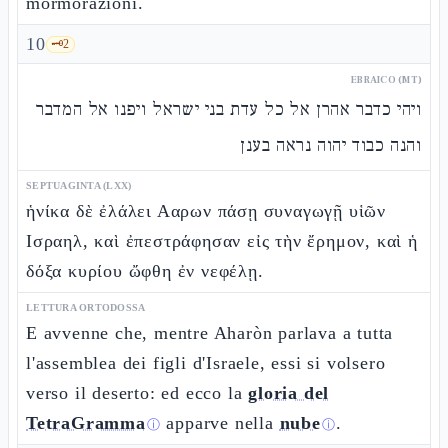
mormorazioni.
10
🗝️
2
EBRAICO (MT)
ויהי כדבר אהרן אל כל עדת בני ישראל ויפנו אל המדבר
והנה כבוד יהוה נראה בענן
SEPTUAGINTA (LXX)
ἡνίκα δὲ ἐλάλει Ααρων πάσῃ συναγωγῇ υἱῶν
Ισραηλ, καὶ ἐπεστράφησαν εἰς τὴν ἔρημον, καὶ ἡ
δόξα κυρίου ὤφθη ἐν νεφέλῃ.
LETTURA ORTODOSSA
E avvenne che, mentre Aharòn parlava a tutta
l'assemblea dei figli d'Israele, essi si volsero
verso il deserto: ed ecco la
gloria del
TetraGramma
apparve nella
nube
.
ⓘ
ⓘ