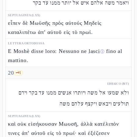
ויאמר משה אלהם איש אל יותר ממנו עד בקר
SEPTUAGINTA (LXX)
εἶπεν δὲ Μωϋσῆς πρὸς αὐτούς Μηδεὶς
καταλιπέτω ἀπ’ αὐτοῦ εἰς τὸ πρωί.
LETTURA ORTODOSSA
E Moshè disse loro: Nessuno ne
lasci
fino al
ⓘ
mattino.
20
🗝️
1
EBRAICO (MT)
ולא שמעו אל משה ויותרו אנשים ממנו עד בקר וירם
תולעים ויבאש ויקצף עלהם משה
SEPTUAGINTA (LXX)
καὶ οὐκ εἰσήκουσαν Μωυσῆ, ἀλλὰ κατέλιπόν
τινες ἀπ’ αὐτοῦ εἰς τὸ πρωί· καὶ ἐξέζεσεν