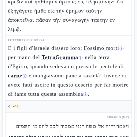
κρεῶν καὶ ἠσθίομεν ἄρτους εἰς πλησμονήν· ὅτι
ἐξηγάγετε ἡμᾶς εἰς τὴν ἔρημον ταύτην
ἀποκτεῖναι πᾶσαν τὴν συναγωγὴν ταύτην ἐν
λιμῷ.
LETTURA ORTODOSSA
E i figli d'Israele dissero loro:
Fossimo morti
ⓘ
per mano del
TetraGramma
nella terra
ⓘ
d'Egitto, quando sedevamo presso le pentole di
carne
e mangiavamo pane a sazietà! Invece ci
ⓘ
avete fatti uscire in questo deserto per far morire
di fame tutta questa
assemblea
.
ⓘ
4
🗝️
4
EBRAICO (MT)
ויאמר יהוה אל משה הנני ממטיר לכם לחם מן השמים