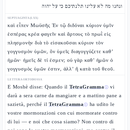
ונחנו מה לא עלינו תלנתיכם כי על יהוה
SEPTUAGINTA (LXX)
καὶ εἶπεν Μωϋσῆς Ἐν τῷ διδόναι κύριον ὑμῖν
ἑσπέρας κρέα φαγεῖν καὶ ἄρτους τὸ πρωῒ εἰς
πλησμονὴν διὰ τὸ εἰσακοῦσαι κύριον τὸν
γογγυσμὸν ὑμῶν, ὃν ὑμεῖς διαγογγύζετε καθ’
ἡμῶν· ἡμεῖς δὲ τί ἐσμεν; οὐ γὰρ καθ’ ἡμῶν ὁ
γογγυσμὸς ὑμῶν ἐστιν, ἀλλ’ ἢ κατὰ τοῦ θεοῦ.
LETTURA ORTODOSSA
E Moshè disse: Quando il
TetraGramma
vi
ⓘ
darà a sera carne da mangiare e a mattino pane a
sazietà, perché il
TetraGramma
ha udito le
ⓘ
vostre mormorazioni con cui mormorate contro
di lui — e noi che cosa siamo? Non contro di