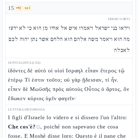
15
🗝️
2
📜
1
EBRAICO (MT)
ויראו בני ישראל ויאמרו איש אל אחיו מן הוא כי לא ידעו
מה הוא ויאמר משה אלהם הוא הלחם אשר נתן יהוה לכם
לאכלה
SEPTUAGINTA (LXX)
ἰδόντες δὲ αὐτὸ οἱ υἱοὶ Ισραηλ εἶπαν ἕτερος τῷ
ἑτέρῳ Τί ἐστιν τοῦτο; οὐ γὰρ ᾔδεισαν, τί ἦν.
εἶπεν δὲ Μωϋσῆς πρὸς αὐτούς Οὗτος ὁ ἄρτος, ὃν
ἔδωκεν κύριος ὑμῖν φαγεῖν·
LETTURA ORTODOSSA
I figli d'Israele lo videro e si dissero l'un l'altro:
Che cos'è?
, poiché non sapevano che cosa
ⓘ
fosse. E Moshè disse loro: Questo è il pane che