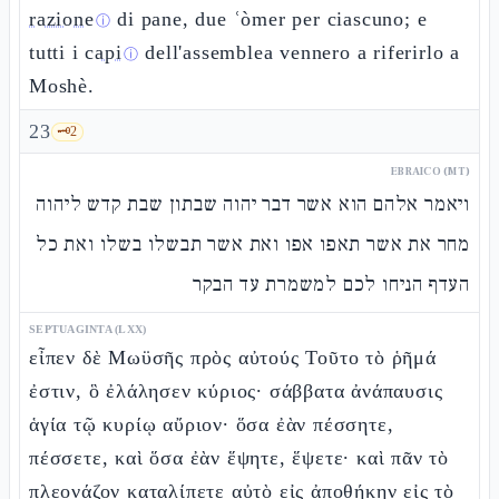
razione
di pane, due ʿòmer per ciascuno; e
ⓘ
tutti i
capi
dell'assemblea vennero a riferirlo a
ⓘ
Moshè.
23
🗝️
2
EBRAICO (MT)
ויאמר אלהם הוא אשר דבר יהוה שבתון שבת קדש ליהוה
מחר את אשר תאפו אפו ואת אשר תבשלו בשלו ואת כל
העדף הניחו לכם למשמרת עד הבקר
SEPTUAGINTA (LXX)
εἶπεν δὲ Μωϋσῆς πρὸς αὐτούς Τοῦτο τὸ ῥῆμά
ἐστιν, ὃ ἐλάλησεν κύριος· σάββατα ἀνάπαυσις
ἁγία τῷ κυρίῳ αὔριον· ὅσα ἐὰν πέσσητε,
πέσσετε, καὶ ὅσα ἐὰν ἕψητε, ἕψετε· καὶ πᾶν τὸ
πλεονάζον καταλίπετε αὐτὸ εἰς ἀποθήκην εἰς τὸ