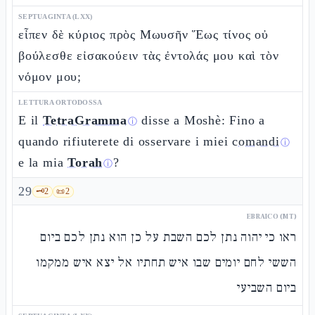
SEPTUAGINTA (LXX)
εἶπεν δὲ κύριος πρὸς Μωυσῆν Ἕως τίνος οὐ
βούλεσθε εἰσακούειν τὰς ἐντολάς μου καὶ τὸν
νόμον μου;
LETTURA ORTODOSSA
E il
TetraGramma
disse a Moshè: Fino a
ⓘ
quando rifiuterete di osservare i miei
comandi
ⓘ
e la mia
Torah
?
ⓘ
29
🗝️
2
📜
2
EBRAICO (MT)
ראו כי יהוה נתן לכם השבת על כן הוא נתן לכם ביום
הששי לחם יומים שבו איש תחתיו אל יצא איש ממקמו
ביום השביעי