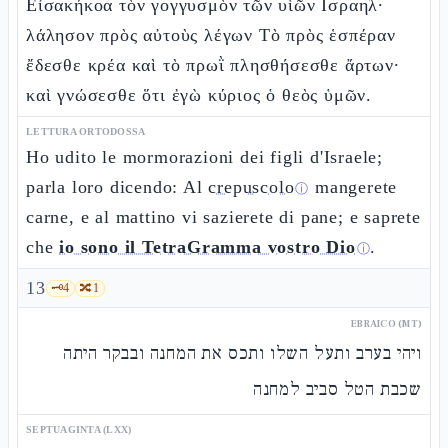
Εἰσακήκοα τὸν γογγυσμὸν τῶν υἱῶν Ισραηλ·
λάλησον πρὸς αὐτοὺς λέγων Τὸ πρὸς ἑσπέραν
ἔδεσθε κρέα καὶ τὸ πρωῒ πλησθήσεσθε ἄρτων·
καὶ γνώσεσθε ὅτι ἐγὼ κύριος ὁ θεὸς ὑμῶν.
LETTURA ORTODOSSA
Ho udito le mormorazioni dei figli d'Israele;
parla loro dicendo: Al
crepuscolo
mangerete
ⓘ
carne, e al mattino vi sazierete di pane; e saprete
che
io sono il TetraGramma vostro Dio
.
ⓘ
13
🗝️
4
🔀
1
EBRAICO (MT)
ויהי בערב ותעל השלו ותכס את המחנה ובבקר היתה
שכבת הטל סביב למחנה
SEPTUAGINTA (LXX)