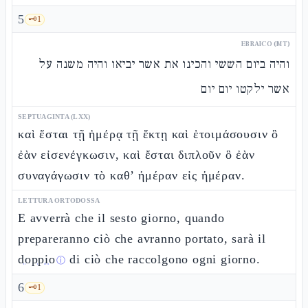
5
🗝️
1
EBRAICO (MT)
והיה ביום הששי והכינו את אשר יביאו והיה משנה על
אשר ילקטו יום יום
SEPTUAGINTA (LXX)
καὶ ἔσται τῇ ἡμέρᾳ τῇ ἕκτῃ καὶ ἑτοιμάσουσιν ὃ
ἐὰν εἰσενέγκωσιν, καὶ ἔσται διπλοῦν ὃ ἐὰν
συναγάγωσιν τὸ καθ’ ἡμέραν εἰς ἡμέραν.
LETTURA ORTODOSSA
E avverrà che il sesto giorno, quando
prepareranno ciò che avranno portato, sarà il
doppio
di ciò che raccolgono ogni giorno.
ⓘ
6
🗝️
1