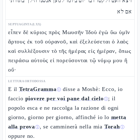
ויצא העם ולקטו דבר יום ביומו למען אנסנו הילך בתורתי
אם לא
SEPTUAGINTA (LXX)
εἶπεν δὲ κύριος πρὸς Μωυσῆν Ἰδοὺ ἐγὼ ὕω ὑμῖν
ἄρτους ἐκ τοῦ οὐρανοῦ, καὶ ἐξελεύσεται ὁ λαὸς
καὶ συλλέξουσιν τὸ τῆς ἡμέρας εἰς ἡμέραν, ὅπως
πειράσω αὐτοὺς εἰ πορεύσονται τῷ νόμῳ μου ἢ
οὔ·
LETTURA ORTODOSSA
E il
TetraGramma
disse a Moshè: Ecco, io
ⓘ
faccio
piovere per voi pane dal cielo
; il
ⓘ
popolo esca e ne raccolga la razione di ogni
giorno, giorno per giorno, affinché io lo
metta
alla prova
, se camminerà nella mia
Torah
ⓘ
ⓘ
oppure no.