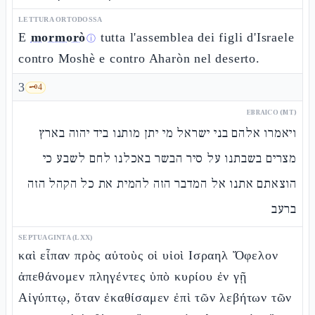
LETTURA ORTODOSSA
E
mormorò
tutta l'assemblea dei figli d'Israele
ⓘ
contro Moshè e contro Aharòn nel deserto.
3
🗝️
4
EBRAICO (MT)
ויאמרו אלהם בני ישראל מי יתן מותנו ביד יהוה בארץ
מצרים בשבתנו על סיר הבשר באכלנו לחם לשבע כי
הוצאתם אתנו אל המדבר הזה להמית את כל הקהל הזה
ברעב
SEPTUAGINTA (LXX)
καὶ εἶπαν πρὸς αὐτοὺς οἱ υἱοὶ Ισραηλ Ὄφελον
ἀπεθάνομεν πληγέντες ὑπὸ κυρίου ἐν γῇ
Αἰγύπτῳ, ὅταν ἐκαθίσαμεν ἐπὶ τῶν λεβήτων τῶν