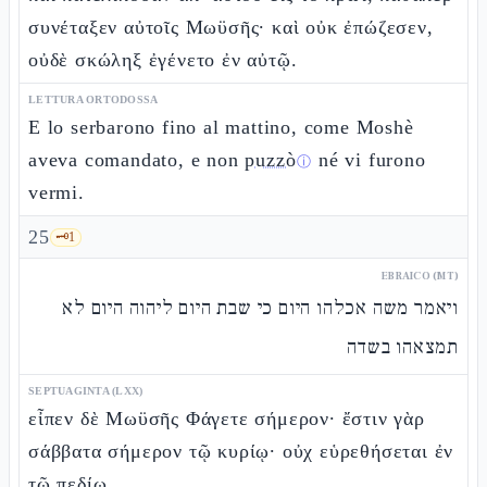
συνέταξεν αὐτοῖς Μωϋσῆς· καὶ οὐκ ἐπώζεσεν,
οὐδὲ σκώληξ ἐγένετο ἐν αὐτῷ.
LETTURA ORTODOSSA
E lo serbarono fino al mattino, come Moshè
aveva comandato, e non
puzzò
né vi furono
ⓘ
vermi.
25
🗝️
1
EBRAICO (MT)
ויאמר משה אכלהו היום כי שבת היום ליהוה היום לא
תמצאהו בשדה
SEPTUAGINTA (LXX)
εἶπεν δὲ Μωϋσῆς Φάγετε σήμερον· ἔστιν γὰρ
σάββατα σήμερον τῷ κυρίῳ· οὐχ εὑρεθήσεται ἐν
τῷ πεδίῳ.