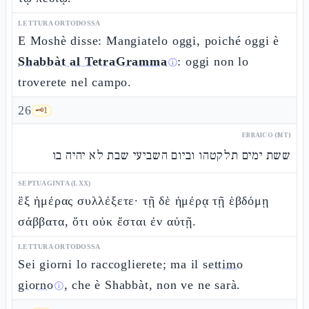
LETTURA ORTODOSSA
E Moshè disse: Mangiatelo oggi, poiché oggi è
Shabbàt al TetraGramma
: oggi non lo
ⓘ
troverete nel campo.
26
🗝️
1
EBRAICO (MT)
ששת ימים תלקטהו וביום השביעי שבת לא יהיה בו
SEPTUAGINTA (LXX)
ἓξ ἡμέρας συλλέξετε· τῇ δὲ ἡμέρᾳ τῇ ἑβδόμῃ
σάββατα, ὅτι οὐκ ἔσται ἐν αὐτῇ.
LETTURA ORTODOSSA
Sei giorni lo raccoglierete; ma il
settimo
giorno
, che è Shabbàt, non ve ne sarà.
ⓘ