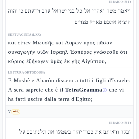
EBRAICO (MT)
ויאמר משה ואהרן אל כל בני ישראל ערב וידעתם כי יהוה
הוציא אתכם מארץ מצרים
SEPTUAGINTA (LXX)
καὶ εἶπεν Μωϋσῆς καὶ Ααρων πρὸς πᾶσαν
συναγωγὴν υἱῶν Ισραηλ Ἑσπέρας γνώσεσθε ὅτι
κύριος ἐξήγαγεν ὑμᾶς ἐκ γῆς Αἰγύπτου,
LETTURA ORTODOSSA
E Moshè e Aharòn dissero a tutti i figli d'Israele:
A sera saprete che è il
TetraGramma
che vi
ⓘ
ha fatti uscire dalla terra d'Egitto;
7
🗝️
3
EBRAICO (MT)
ובקר וראיתם את כבוד יהוה בשמעו את תלנתיכם על