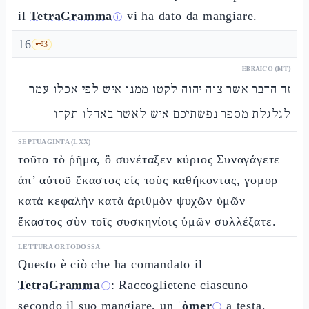
il
TetraGramma
vi ha dato da mangiare.
ⓘ
16
🗝️
3
EBRAICO (MT)
זה הדבר אשר צוה יהוה לקטו ממנו איש לפי אכלו עמר
לגלגלת מספר נפשתיכם איש לאשר באהלו תקחו
SEPTUAGINTA (LXX)
τοῦτο τὸ ῥῆμα, ὃ συνέταξεν κύριος Συναγάγετε
ἀπ’ αὐτοῦ ἕκαστος εἰς τοὺς καθήκοντας, γομορ
κατὰ κεφαλὴν κατὰ ἀριθμὸν ψυχῶν ὑμῶν
ἕκαστος σὺν τοῖς συσκηνίοις ὑμῶν συλλέξατε.
LETTURA ORTODOSSA
Questo è ciò che ha comandato il
TetraGramma
: Raccoglietene ciascuno
ⓘ
secondo il suo mangiare, un
ʿòmer
a testa,
ⓘ