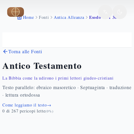
Vai al contenuto principale
Esodo 16 1 36
Home
Fonti
Antica Alleanza
Torna alle Fonti
Antico Testamento
La Bibbia come la udirono i primi lettori giudeo-cristiani
Testo parallelo: ebraico masoretico · Septuaginta · traduzione
· lettura ortodossa
Come leggiamo il testo
→
0
di
267
pericopi lette
(
0
%)