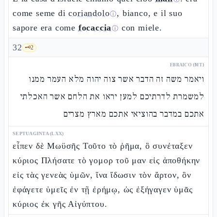
come seme di
coriandolo
, bianco, e il suo
ⓘ
sapore era come
focaccia
con miele.
ⓘ
32
🗝️
2
EBRAICO (MT)
ויאמר משה זה הדבר אשר צוה יהוה מלא העמר ממנו
למשמרת לדרתיכם למען יראו את הלחם אשר האכלתי
אתכם במדבר בהוציאי אתכם מארץ מצרים
SEPTUAGINTA (LXX)
εἶπεν δὲ Μωϋσῆς Τοῦτο τὸ ῥῆμα, ὃ συνέταξεν
κύριος Πλήσατε τὸ γομορ τοῦ μαν εἰς ἀποθήκην
εἰς τὰς γενεὰς ὑμῶν, ἵνα ἴδωσιν τὸν ἄρτον, ὃν
ἐφάγετε ὑμεῖς ἐν τῇ ἐρήμῳ, ὡς ἐξήγαγεν ὑμᾶς
κύριος ἐκ γῆς Αἰγύπτου.