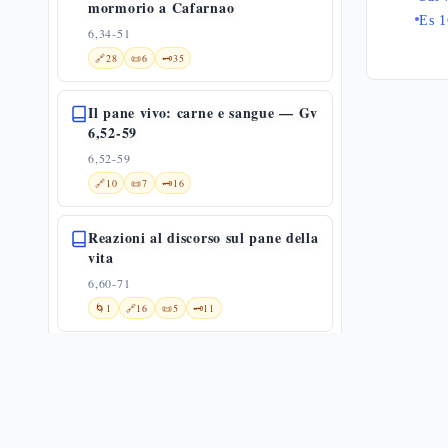
mormorio a Cafarnao
Es 1
6,34-51
🔗
28
📜
6
🗝️
35
Il pane vivo: carne e sangue — Gv
6,52-59
6,52-59
🔗
10
📜
7
🗝️
16
Reazioni al discorso sul pane della
vita
6,60-71
🌀
1
🔗
16
📜
5
🗝️
11
Gesù e i suoi fratelli
7,1-13
🔗
13
📜
3
🗝️
25