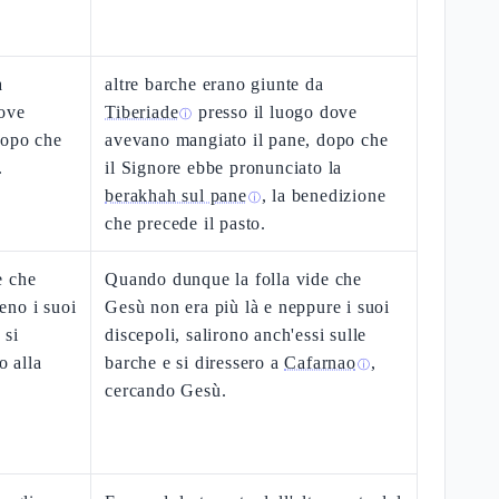
a
altre barche erano giunte da
dove
Tiberiade
presso il luogo dove
ⓘ
dopo che
avevano mangiato il pane, dopo che
.
il Signore ebbe pronunciato la
berakhah sul pane
, la benedizione
ⓘ
che precede il pasto.
e che
Quando dunque la folla vide che
eno i suoi
Gesù non era più là e neppure i suoi
 si
discepoli, salirono anch'essi sulle
o alla
barche e si diressero a
Cafarnao
,
ⓘ
cercando Gesù.