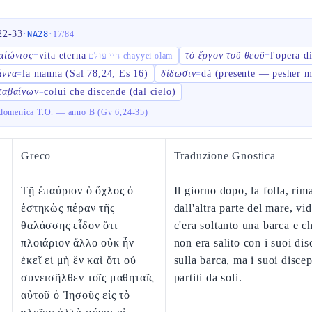
22-33
·
·
NA28
17
/
84
αἰώνιος
vita eterna
τὸ ἔργον τοῦ θεοῦ
l'opera d
=
חיי עולם chayyei olam
=
άννα
la manna (Sal 78,24; Es 16)
δίδωσιν
dà (presente — pesher m
=
=
ταβαίνων
colui che discende (dal cielo)
=
domenica T.O. — anno B (Gv 6,24-35)
Greco
Traduzione Gnostica
Τῇ ἐπαύριον ὁ ὄχλος ὁ
Il giorno dopo, la folla, rim
ἑστηκὼς πέραν τῆς
dall'altra parte del mare, vi
θαλάσσης εἶδον ὅτι
c'era soltanto una barca e 
πλοιάριον ἄλλο οὐκ ἦν
non era salito con i suoi dis
ἐκεῖ εἰ μὴ ἓν καὶ ὅτι οὐ
sulla barca, ma i suoi disce
συνεισῆλθεν τοῖς μαθηταῖς
partiti da soli.
αὐτοῦ ὁ Ἰησοῦς εἰς τὸ