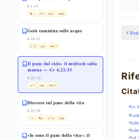
6,1-15
🌀
1
🔗
3
📜
5
🗝️
26
Gesù cammina sulle acque
Per
6,16-21
🔗
12
📜
1
🗝️
17
Il pane dal cielo: il midrash sulla
manna — Gv 6,22-33
Rif
6,22-33
🔗
2
📜
6
🗝️
23
Cita
Discorso sul pane della vita
Gv 6
6,22-59
Eso
✨
1
🌀
1
🔗
14
📜
4
Sal
Sal
«Io sono il pane della vita»: il
Sal 