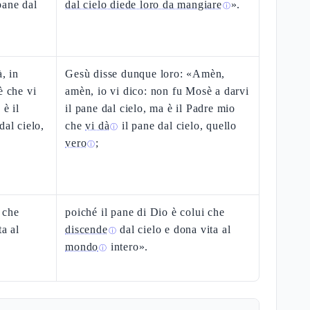
pane dal
dal cielo diede loro da mangiare
».
ⓘ
, in
Gesù disse dunque loro: «Amèn,
è che vi
amèn, io vi dico: non fu Mosè a darvi
 è il
il pane dal cielo, ma è il Padre mio
dal cielo,
che
vi dà
il pane dal cielo, quello
ⓘ
vero
;
ⓘ
i che
poiché il pane di Dio è colui che
ta al
discende
dal cielo e dona vita al
ⓘ
mondo
intero».
ⓘ