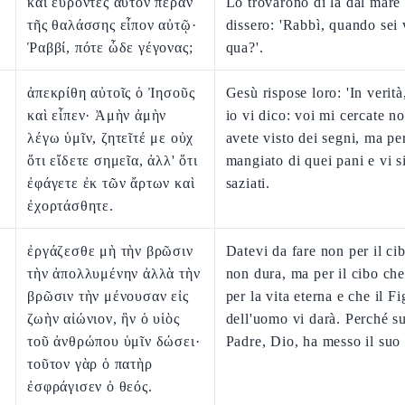
καὶ εὑρόντες αὐτὸν πέραν
Lo trovarono di là dal mare 
τῆς θαλάσσης εἶπον αὐτῷ·
dissero: 'Rabbì, quando sei
Ῥαββί, πότε ὧδε γέγονας;
qua?'.
ἀπεκρίθη αὐτοῖς ὁ Ἰησοῦς
Gesù rispose loro: 'In verità,
καὶ εἶπεν· Ἀμὴν ἀμὴν
io vi dico: voi mi cercate n
λέγω ὑμῖν, ζητεῖτέ με οὐχ
avete visto dei segni, ma pe
ὅτι εἴδετε σημεῖα, ἀλλ' ὅτι
mangiato di quei pani e vi s
ἐφάγετε ἐκ τῶν ἄρτων καὶ
saziati.
ἐχορτάσθητε.
ἐργάζεσθε μὴ τὴν βρῶσιν
Datevi da fare non per il ci
τὴν ἀπολλυμένην ἀλλὰ τὴν
non dura, ma per il cibo ch
βρῶσιν τὴν μένουσαν εἰς
per la vita eterna e che il Fi
ζωὴν αἰώνιον, ἣν ὁ υἱὸς
dell'uomo vi darà. Perché su 
τοῦ ἀνθρώπου ὑμῖν δώσει·
Padre, Dio, ha messo il suo s
τοῦτον γὰρ ὁ πατὴρ
ἐσφράγισεν ὁ θεός.