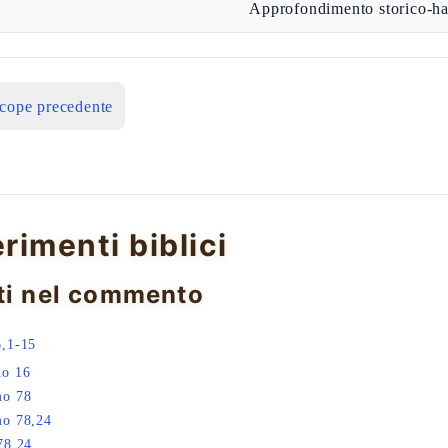
Approfondimento storico-ha
icope precedente
erimenti biblici
ti nel commento
,1-15
do 16
mo 78
mo 78,24
78,24