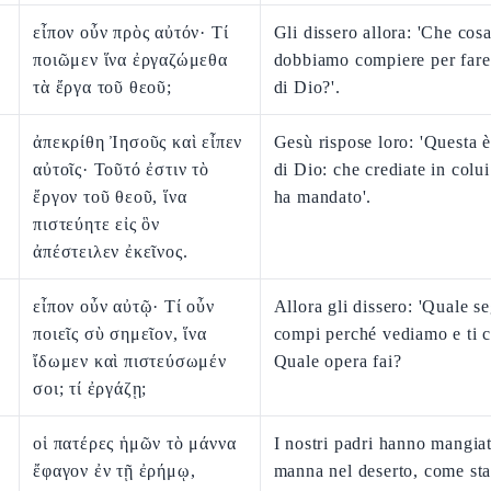
εἶπον οὖν πρὸς αὐτόν· Τί
Gli dissero allora: 'Che cos
ποιῶμεν ἵνα ἐργαζώμεθα
dobbiamo compiere per fare
τὰ ἔργα τοῦ θεοῦ;
di Dio?'.
ἀπεκρίθη Ἰησοῦς καὶ εἶπεν
Gesù rispose loro: 'Questa è
αὐτοῖς· Τοῦτό ἐστιν τὸ
di Dio: che crediate in colui
ἔργον τοῦ θεοῦ, ἵνα
ha mandato'.
πιστεύητε εἰς ὃν
ἀπέστειλεν ἐκεῖνος.
εἶπον οὖν αὐτῷ· Τί οὖν
Allora gli dissero: 'Quale s
ποιεῖς σὺ σημεῖον, ἵνα
compi perché vediamo e ti 
ἴδωμεν καὶ πιστεύσωμέν
Quale opera fai?
σοι; τί ἐργάζῃ;
οἱ πατέρες ἡμῶν τὸ μάννα
I nostri padri hanno mangiat
ἔφαγον ἐν τῇ ἐρήμῳ,
manna nel deserto, come sta 