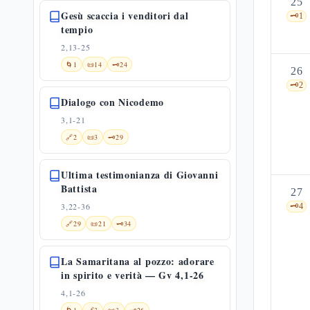
25
Gesù scaccia i venditori dal
🗝️
1
tempio
2,13-25
🌀
1
📜
14
🗝️
24
26
🗝️
2
Dialogo con Nicodemo
3,1-21
🔗
2
📜
3
🗝️
29
Ultima testimonianza di Giovanni
Battista
27
3,22-36
🗝️
4
🔗
29
📜
21
🗝️
34
La Samaritana al pozzo: adorare
in spirito e verità — Gv 4,1-26
4,1-26