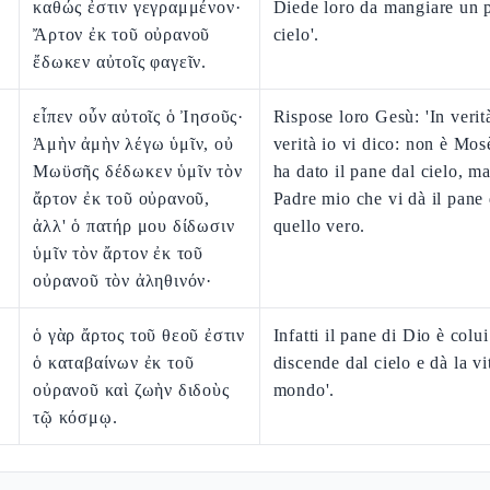
καθώς ἐστιν γεγραμμένον·
Diede loro da mangiare un 
Ἄρτον ἐκ τοῦ οὐρανοῦ
cielo'.
ἔδωκεν αὐτοῖς φαγεῖν.
εἶπεν οὖν αὐτοῖς ὁ Ἰησοῦς·
Rispose loro Gesù: 'In verità
Ἀμὴν ἀμὴν λέγω ὑμῖν, οὐ
verità io vi dico: non è Mos
Μωϋσῆς δέδωκεν ὑμῖν τὸν
ha dato il pane dal cielo, ma
ἄρτον ἐκ τοῦ οὐρανοῦ,
Padre mio che vi dà il pane 
ἀλλ' ὁ πατήρ μου δίδωσιν
quello vero.
ὑμῖν τὸν ἄρτον ἐκ τοῦ
οὐρανοῦ τὸν ἀληθινόν·
ὁ γὰρ ἄρτος τοῦ θεοῦ ἐστιν
Infatti il pane di Dio è colu
ὁ καταβαίνων ἐκ τοῦ
discende dal cielo e dà la vi
οὐρανοῦ καὶ ζωὴν διδοὺς
mondo'.
τῷ κόσμῳ.