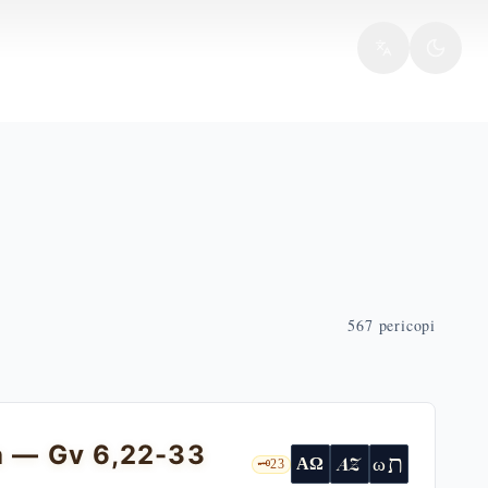
567
pericopi
na — Gv 6,22-33
ת
AZ
ω
ΑΩ
🗝️
23