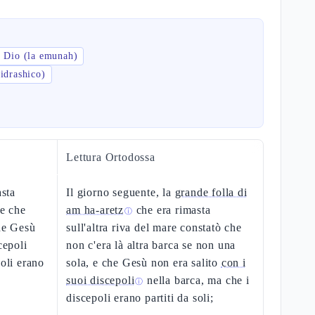
i Dio (la emunah)
idrashico)
Lettura Ortodossa
asta
Il giorno seguente, la
grande folla di
de che
am ha-aretz
che era rimasta
ⓘ
che Gesù
sull'altra riva del mare constatò che
cepoli
non c'era là altra barca se non una
poli erano
sola, e che Gesù non era salito
con i
suoi discepoli
nella barca, ma che i
ⓘ
discepoli erano partiti da soli;