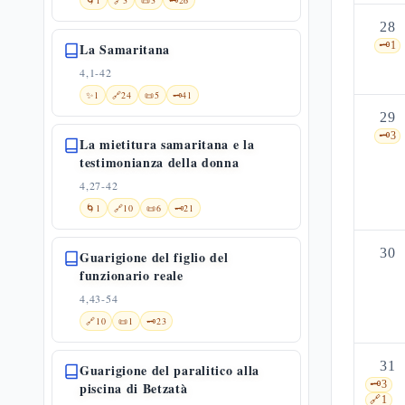
🌀
1
🔗
3
📜
3
🗝️
26
28
🗝️
1
La Samaritana
4,1-42
✨
1
🔗
24
📜
5
🗝️
41
29
🗝️
3
La mietitura samaritana e la
testimonianza della donna
4,27-42
🌀
1
🔗
10
📜
6
🗝️
21
30
Guarigione del figlio del
funzionario reale
4,43-54
🔗
10
📜
1
🗝️
23
31
Guarigione del paralitico alla
🗝️
3
piscina di Betzatà
🔗
1