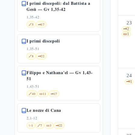
I primi discepoli: dal Battista a
Gesù — Gv 1,35-42
1,35-42
23
🔗
5
🗝️
17
🗝️
2
📜
1
I primi discepoli
1,35-51
🔗
8
🗝️
22
Filippo e Nathana'el — Gv 1,43-
24
51
🗝️
1
1,43-51
🔗
40
📜
11
🗝️
17
Le nozze di Cana
2,1-12
✨
1
🔗
7
📜
3
🗝️
22