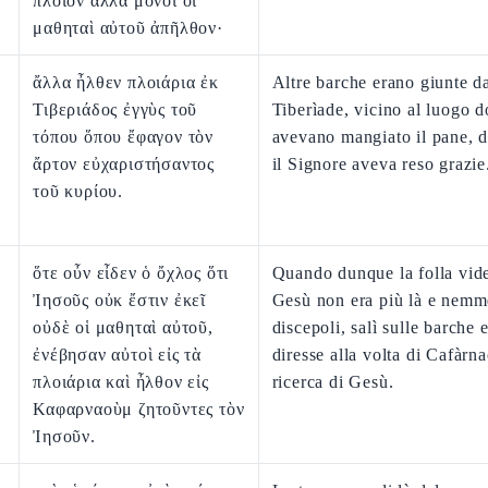
πλοῖον ἀλλὰ μόνοι οἱ
μαθηταὶ αὐτοῦ ἀπῆλθον·
ἄλλα ἦλθεν πλοιάρια ἐκ
Altre barche erano giunte d
Τιβεριάδος ἐγγὺς τοῦ
Tiberìade, vicino al luogo 
τόπου ὅπου ἔφαγον τὸν
avevano mangiato il pane, 
ἄρτον εὐχαριστήσαντος
il Signore aveva reso grazie
τοῦ κυρίου.
ὅτε οὖν εἶδεν ὁ ὄχλος ὅτι
Quando dunque la folla vid
Ἰησοῦς οὐκ ἔστιν ἐκεῖ
Gesù non era più là e nemm
οὐδὲ οἱ μαθηταὶ αὐτοῦ,
discepoli, salì sulle barche e
ἐνέβησαν αὐτοὶ εἰς τὰ
diresse alla volta di Cafàrna
πλοιάρια καὶ ἦλθον εἰς
ricerca di Gesù.
Καφαρναοὺμ ζητοῦντες τὸν
Ἰησοῦν.