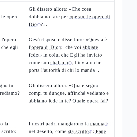
a
Gli dissero allora: «Che cosa
 le opere
dobbiamo fare per
operare le opere di
Dio
?».
ⓘ
 l'opera
Gesù rispose e disse loro: «Questa è
 che egli
l'
opera di Dio
: che voi
abbiate
ⓘ
fede
in colui che Egli ha inviato
ⓘ
come suo
shaliach
, l'inviato che
ⓘ
porta l'autorità di chi lo manda».
egno tu
Gli dissero allora: «Quale segno
crediamo?
compi tu dunque, affinché vediamo e
abbiamo fede in te? Quale opera fai?
o la
I nostri padri mangiarono la
manna
ⓘ
scritto:
nel deserto, come
sta scritto
:
Pane
ⓘ