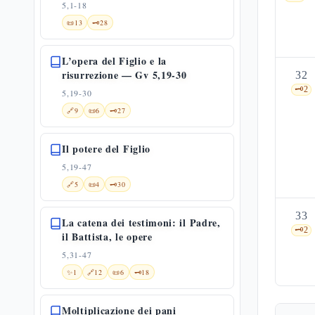
5,1-18
📜
13
🗝️
28
L’opera del Figlio e la
risurrezione — Gv 5,19-30
32
🗝️
2
5,19-30
🔗
9
📜
6
🗝️
27
Il potere del Figlio
5,19-47
🔗
5
📜
4
🗝️
30
33
La catena dei testimoni: il Padre,
🗝️
2
il Battista, le opere
5,31-47
✨
1
🔗
12
📜
6
🗝️
18
Moltiplicazione dei pani