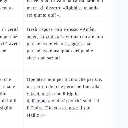
e gli
E avendolo trovato dall'altra parte del
 venuto
mare, gli dissero: «
Rabbì
, quando
ⓘ
sei giunto qui?».
 in verità
Gesù rispose loro e disse: «
Amèn,
on perché
amèn, io vi dico
: voi mi cercate non
ⓘ
rché avete
perché avete visto
i segni
, ma
ⓘ
iete
perché avete mangiato dei pani e
siete stati saziati.
bo che
Operate
non per il cibo che perisce,
ⓘ
e rimane
ma per il cibo che permane fino alla
glio
vita eterna
, che il
Figlio
ⓘ
di lui il
dell'uomo
vi darà; poiché su di lui
ⓘ
igillo'.
il Padre, Dio stesso,
pose il suo
sigillo
».
ⓘ