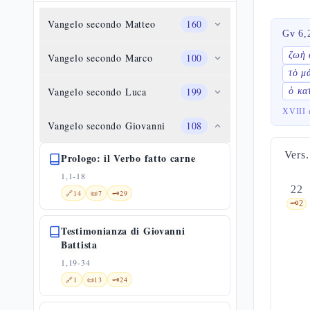
Vangelo secondo Matteo
160
Gv 6,
ζωὴ 
Vangelo secondo Marco
100
τὸ μ
Vangelo secondo Luca
199
ὁ κα
XVIII 
Vangelo secondo Giovanni
108
Vers.
Prologo: il Verbo fatto carne
1,1-18
22
🔗
14
📜
7
🗝️
29
🗝️
2
Testimonianza di Giovanni
Battista
1,19-34
🔗
1
📜
13
🗝️
24