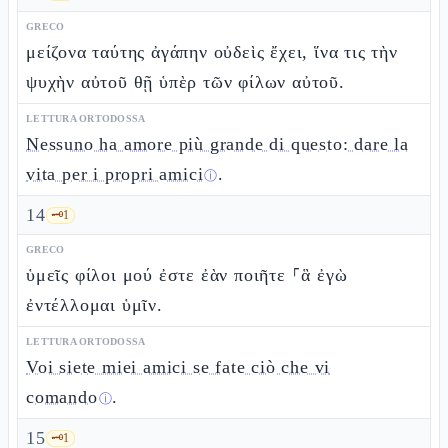
GRECO
μείζονα ταύτης ἀγάπην οὐδεὶς ἔχει, ἵνα τις τὴν
ψυχὴν αὐτοῦ θῇ ὑπὲρ τῶν φίλων αὐτοῦ.
LETTURA ORTODOSSA
Nessuno ha amore più grande di questo: dare la
vita per i propri amici
.
ⓘ
14
🗝️
1
GRECO
ὑμεῖς φίλοι μού ἐστε ἐὰν ποιῆτε ⸀ἃ ἐγὼ
ἐντέλλομαι ὑμῖν.
LETTURA ORTODOSSA
Voi siete miei amici se fate ciò che vi
comando
.
ⓘ
15
🗝️
1