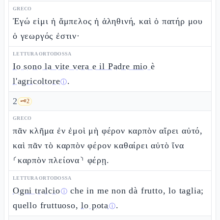
GRECO
Ἐγώ εἰμι ἡ ἄμπελος ἡ ἀληθινή, καὶ ὁ πατήρ μου
ὁ γεωργός ἐστιν·
LETTURA ORTODOSSA
Io sono la vite vera e il Padre mio è
l'agricoltore
.
ⓘ
2
🗝️
2
GRECO
πᾶν κλῆμα ἐν ἐμοὶ μὴ φέρον καρπὸν αἴρει αὐτό,
καὶ πᾶν τὸ καρπὸν φέρον καθαίρει αὐτὸ ἵνα
⸂καρπὸν πλείονα⸃ φέρῃ.
LETTURA ORTODOSSA
Ogni tralcio
che in me non dà frutto, lo taglia;
ⓘ
quello fruttuoso,
lo pota
.
ⓘ