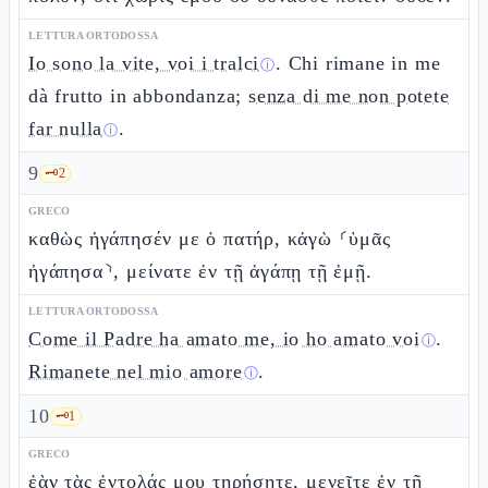
LETTURA ORTODOSSA
Io sono la vite, voi i tralci
. Chi rimane in me
ⓘ
dà frutto in abbondanza;
senza di me non potete
far nulla
.
ⓘ
9
🗝️
2
GRECO
καθὼς ἠγάπησέν με ὁ πατήρ, κἀγὼ ⸂ὑμᾶς
ἠγάπησα⸃, μείνατε ἐν τῇ ἀγάπῃ τῇ ἐμῇ.
LETTURA ORTODOSSA
Come il Padre ha amato me, io ho amato voi
.
ⓘ
Rimanete nel mio amore
.
ⓘ
10
🗝️
1
GRECO
ἐὰν τὰς ἐντολάς μου τηρήσητε, μενεῖτε ἐν τῇ