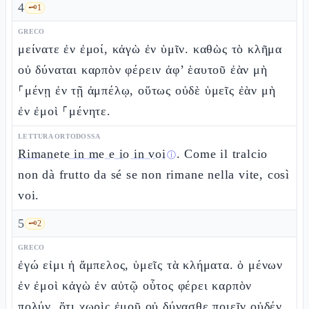
4
🗝️
1
GRECO
μείνατε ἐν ἐμοί, κἀγὼ ἐν ὑμῖν. καθὼς τὸ κλῆμα
οὐ δύναται καρπὸν φέρειν ἀφ’ ἑαυτοῦ ἐὰν μὴ
⸀μένῃ ἐν τῇ ἀμπέλῳ, οὕτως οὐδὲ ὑμεῖς ἐὰν μὴ
ἐν ἐμοὶ ⸀μένητε.
LETTURA ORTODOSSA
Rimanete in me e io in voi
. Come il tralcio
ⓘ
non dà frutto da sé se non rimane nella vite, così
voi.
5
🗝️
2
GRECO
ἐγώ εἰμι ἡ ἄμπελος, ὑμεῖς τὰ κλήματα. ὁ μένων
ἐν ἐμοὶ κἀγὼ ἐν αὐτῷ οὗτος φέρει καρπὸν
πολύν, ὅτι χωρὶς ἐμοῦ οὐ δύνασθε ποιεῖν οὐδέν.