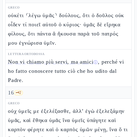
GRECO
οὐκέτι ⸂λέγω ὑμᾶς⸃ δούλους, ὅτι ὁ δοῦλος οὐκ
οἶδεν τί ποιεῖ αὐτοῦ ὁ κύριος· ὑμᾶς δὲ εἴρηκα
φίλους, ὅτι πάντα ἃ ἤκουσα παρὰ τοῦ πατρός
μου ἐγνώρισα ὑμῖν.
LETTURA ORTODOSSA
Non vi chiamo più servi, ma amici
, perché vi
ⓘ
ho fatto conoscere tutto ciò che ho udito dal
Padre.
16
🗝️
2
GRECO
οὐχ ὑμεῖς με ἐξελέξασθε, ἀλλ’ ἐγὼ ἐξελεξάμην
ὑμᾶς, καὶ ἔθηκα ὑμᾶς ἵνα ὑμεῖς ὑπάγητε καὶ
καρπὸν φέρητε καὶ ὁ καρπὸς ὑμῶν μένῃ, ἵνα ὅ τι