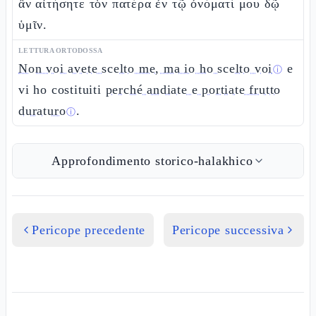
ἂν αἰτήσητε τὸν πατέρα ἐν τῷ ὀνόματί μου δῷ
ὑμῖν.
LETTURA ORTODOSSA
Non voi avete scelto me, ma io ho scelto voi
e
ⓘ
vi ho costituiti
perché andiate e portiate frutto
duraturo
.
ⓘ
Approfondimento storico-halakhico
Pericope precedente
Pericope successiva