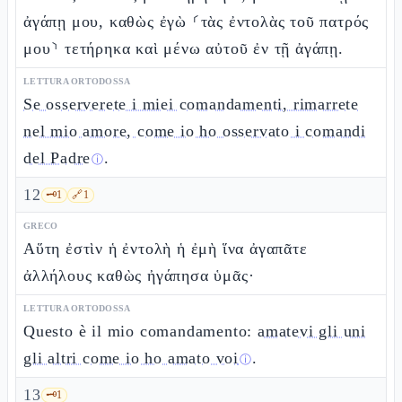
ἀγάπῃ μου, καθὼς ἐγὼ ⸂τὰς ἐντολὰς τοῦ πατρός
μου⸃ τετήρηκα καὶ μένω αὐτοῦ ἐν τῇ ἀγάπῃ.
LETTURA ORTODOSSA
Se osserverete i miei comandamenti, rimarrete
nel mio amore, come io ho osservato i comandi
del Padre
.
ⓘ
12
🗝️
1
🔗
1
GRECO
Αὕτη ἐστὶν ἡ ἐντολὴ ἡ ἐμὴ ἵνα ἀγαπᾶτε
ἀλλήλους καθὼς ἠγάπησα ὑμᾶς·
LETTURA ORTODOSSA
Questo è il mio comandamento:
amatevi gli uni
gli altri come io ho amato voi
.
ⓘ
13
🗝️
1