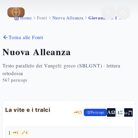
Vai al contenuto principale
Giovanni 15 1 17
Home
Fonti
Nuova Alleanza
Torna alle Fonti
Nuova Alleanza
Testo parallelo dei Vangeli: greco (SBLGNT) · lettura
ortodossa
567
pericopi
La vite e i tralci
ת
AZ
ω
ΑΩ
🗝️
15
Pericopi
1
🗝️
1
🔗
4