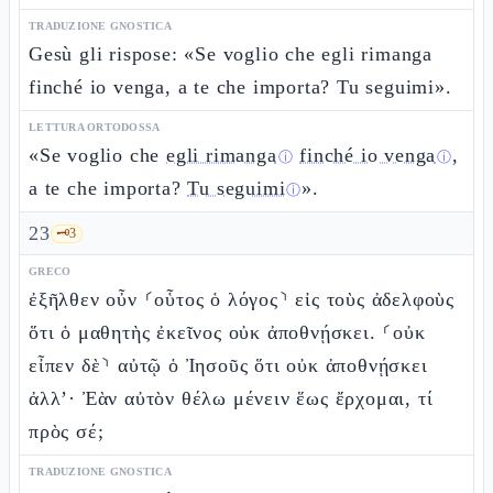
TRADUZIONE GNOSTICA
Gesù gli rispose: «Se voglio che egli rimanga
finché io venga, a te che importa? Tu seguimi».
LETTURA ORTODOSSA
«Se voglio che
egli rimanga
finché io venga
,
ⓘ
ⓘ
a te che importa?
Tu seguimi
».
ⓘ
23
🗝️
3
GRECO
ἐξῆλθεν οὖν ⸂οὗτος ὁ λόγος⸃ εἰς τοὺς ἀδελφοὺς
ὅτι ὁ μαθητὴς ἐκεῖνος οὐκ ἀποθνῄσκει. ⸂οὐκ
εἶπεν δὲ⸃ αὐτῷ ὁ Ἰησοῦς ὅτι οὐκ ἀποθνῄσκει
ἀλλ’· Ἐὰν αὐτὸν θέλω μένειν ἕως ἔρχομαι, τί
πρὸς σέ;
TRADUZIONE GNOSTICA