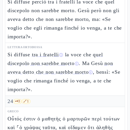
Si diffuse perciò tra i fratelli la voce che quel
discepolo non sarebbe morto. Gesù però non gli
aveva detto che non sarebbe morto, ma: «Se
voglio che egli rimanga finché io venga, a te che
importa?».
LETTURA ORTODOSSA
Si diffuse
tra i fratelli
la voce che
quel
ⓘ
discepolo non sarebbe morto
. Ma Gesù
non
ⓘ
aveva detto che non sarebbe morto
, bensì: «Se
ⓘ
voglio che rimanga finché io venga, a te che
importa?».
24
🗝️
3
🔗
1
GRECO
Οὗτός ἐστιν ὁ μαθητὴς ὁ μαρτυρῶν περὶ τούτων
καὶ ⸀ὁ γράψας ταῦτα, καὶ οἴδαμεν ὅτι ἀληθὴς