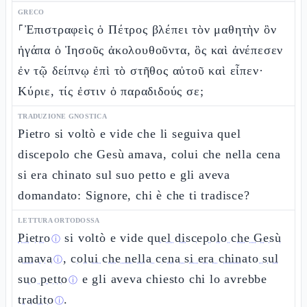
GRECO
⸀Ἐπιστραφεὶς ὁ Πέτρος βλέπει τὸν μαθητὴν ὃν
ἠγάπα ὁ Ἰησοῦς ἀκολουθοῦντα, ὃς καὶ ἀνέπεσεν
ἐν τῷ δείπνῳ ἐπὶ τὸ στῆθος αὐτοῦ καὶ εἶπεν·
Κύριε, τίς ἐστιν ὁ παραδιδούς σε;
TRADUZIONE GNOSTICA
Pietro si voltò e vide che li seguiva quel
discepolo che Gesù amava, colui che nella cena
si era chinato sul suo petto e gli aveva
domandato: Signore, chi è che ti tradisce?
LETTURA ORTODOSSA
Pietro
si voltò e vide
quel discepolo che Gesù
ⓘ
amava
,
colui che nella cena si era chinato sul
ⓘ
suo petto
e gli aveva chiesto chi lo avrebbe
ⓘ
tradito
.
ⓘ