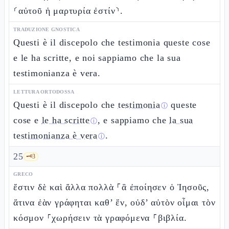
⸂αὐτοῦ ἡ μαρτυρία ἐστίν⸃.
TRADUZIONE GNOSTICA
Questi è il discepolo che testimonia queste cose
e le ha scritte, e noi sappiamo che la sua
testimonianza è vera.
LETTURA ORTODOSSA
Questi è il discepolo che
testimonia
queste
ⓘ
cose e
le ha scritte
, e sappiamo che
la sua
ⓘ
testimonianza è vera
.
ⓘ
25
🗝️
3
GRECO
ἔστιν δὲ καὶ ἄλλα πολλὰ ⸀ἃ ἐποίησεν ὁ Ἰησοῦς,
ἅτινα ἐὰν γράφηται καθ’ ἕν, οὐδ’ αὐτὸν οἶμαι τὸν
κόσμον ⸀χωρήσειν τὰ γραφόμενα ⸀βιβλία.