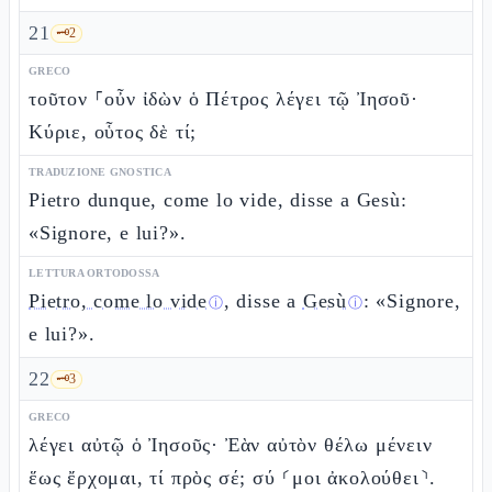
21
🗝️
2
GRECO
τοῦτον ⸀οὖν ἰδὼν ὁ Πέτρος λέγει τῷ Ἰησοῦ·
Κύριε, οὗτος δὲ τί;
TRADUZIONE GNOSTICA
Pietro dunque, come lo vide, disse a Gesù:
«Signore, e lui?».
LETTURA ORTODOSSA
Pietro, come lo vide
, disse a
Gesù
: «Signore,
ⓘ
ⓘ
e lui?».
22
🗝️
3
GRECO
λέγει αὐτῷ ὁ Ἰησοῦς· Ἐὰν αὐτὸν θέλω μένειν
ἕως ἔρχομαι, τί πρὸς σέ; σύ ⸂μοι ἀκολούθει⸃.