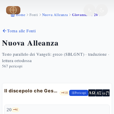
Vai al contenuto principale
Giovanni 21 20 25
Home
Fonti
Nuova Alleanza
Torna alle Fonti
Nuova Alleanza
Testo parallelo dei Vangeli: greco (SBLGNT) · traduzione ·
lettura ortodossa
567
pericopi
Il discepolo che Gesù amava
ת
AZ
ω
ΑΩ
🗝️
18
Pericopi
20
🗝️
4