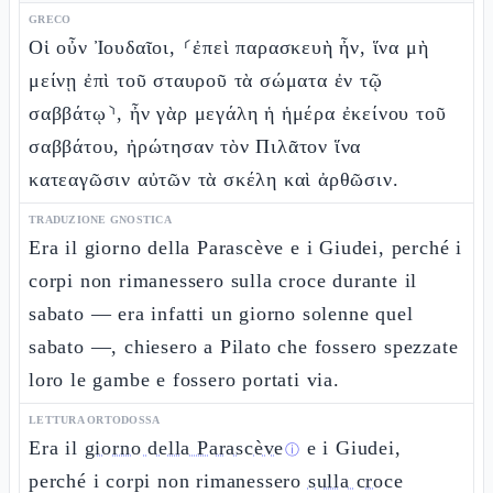
GRECO
Οἱ οὖν Ἰουδαῖοι, ⸂ἐπεὶ παρασκευὴ ἦν, ἵνα μὴ
μείνῃ ἐπὶ τοῦ σταυροῦ τὰ σώματα ἐν τῷ
σαββάτῳ⸃, ἦν γὰρ μεγάλη ἡ ἡμέρα ἐκείνου τοῦ
σαββάτου, ἠρώτησαν τὸν Πιλᾶτον ἵνα
κατεαγῶσιν αὐτῶν τὰ σκέλη καὶ ἀρθῶσιν.
TRADUZIONE GNOSTICA
Era il giorno della Parascève e i Giudei, perché i
corpi non rimanessero sulla croce durante il
sabato — era infatti un giorno solenne quel
sabato —, chiesero a Pilato che fossero spezzate
loro le gambe e fossero portati via.
LETTURA ORTODOSSA
Era il
giorno della Parascève
e i Giudei,
ⓘ
perché i corpi non rimanessero
sulla croce