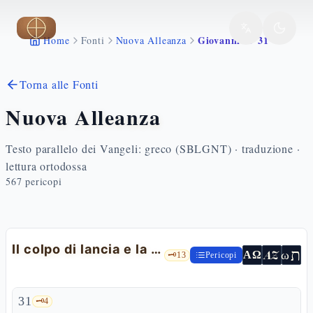
Vai al contenuto principale
Giovanni 19 31 42
Home
Fonti
Nuova Alleanza
Torna alle Fonti
Nuova Alleanza
Testo parallelo dei Vangeli: greco (SBLGNT) · traduzione ·
lettura ortodossa
567
pericopi
Il colpo di lancia e la sepoltura
ת
AZ
ω
ΑΩ
🗝️
13
Pericopi
31
🗝️
4