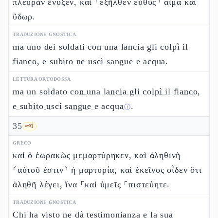
πλευρὰν ἔνυξεν, καὶ ⸂ἐξῆλθεν εὐθὺς⸃ αἷμα καὶ
ὕδωρ.
TRADUZIONE GNOSTICA
ma uno dei soldati con una lancia gli colpì il
fianco, e subito ne uscì sangue e acqua.
LETTURA ORTODOSSA
ma un soldato
con una lancia gli colpì il fianco,
e subito uscì sangue e acqua
.
ⓘ
35
🗝️
1
GRECO
καὶ ὁ ἑωρακὼς μεμαρτύρηκεν, καὶ ἀληθινὴ
⸂αὐτοῦ ἐστιν⸃ ἡ μαρτυρία, καὶ ἐκεῖνος οἶδεν ὅτι
ἀληθῆ λέγει, ἵνα ⸀καὶ ὑμεῖς ⸀πιστεύητε.
TRADUZIONE GNOSTICA
Chi ha visto ne dà testimonianza e la sua