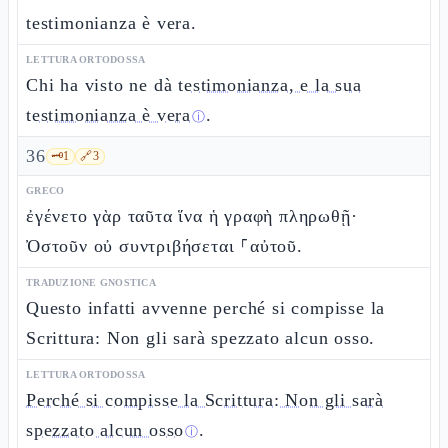
testimonianza è vera.
LETTURA ORTODOSSA
Chi ha visto ne dà
testimonianza, e la sua
testimonianza è vera
.
ⓘ
36
🗝️
1
🔗
3
GRECO
ἐγένετο γὰρ ταῦτα ἵνα ἡ γραφὴ πληρωθῇ·
Ὀστοῦν οὐ συντριβήσεται ⸀αὐτοῦ.
TRADUZIONE GNOSTICA
Questo infatti avvenne perché si compisse la
Scrittura: Non gli sarà spezzato alcun osso.
LETTURA ORTODOSSA
Perché si compisse la Scrittura: Non gli sarà
spezzato alcun osso
.
ⓘ