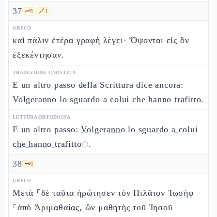
37
🗝️
1
🔗
1
GRECO
καὶ πάλιν ἑτέρα γραφὴ λέγει· Ὄψονται εἰς ὃν
ἐξεκέντησαν.
TRADUZIONE GNOSTICA
E un altro passo della Scrittura dice ancora:
Volgeranno lo sguardo a colui che hanno trafitto.
LETTURA ORTODOSSA
E un altro passo:
Volgeranno lo sguardo a colui
che hanno trafitto
.
ⓘ
38
🗝️
1
GRECO
Μετὰ ⸀δὲ ταῦτα ἠρώτησεν τὸν Πιλᾶτον Ἰωσὴφ
⸀ἀπὸ Ἁριμαθαίας, ὢν μαθητὴς τοῦ Ἰησοῦ