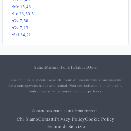
Mc 15,43
Lc 23,50-51
Gv 7,50
Gv 7,13
Sal 34,21
Salmi
Mishnah
Fonti
Halakhah
Quiz
I contenuti di TeoCentro sono strumenti di orientamento e ampliamento
della consapevolezza sui temi trattati. Non sostituiscono lo studio delle
fonti primarie — ne sono il punto di partenza.
© 2026 TeoCentro. Tutti i diritti riservati.
Chi Siamo
Contatti
Privacy Policy
Cookie Policy
Termini di Servizio