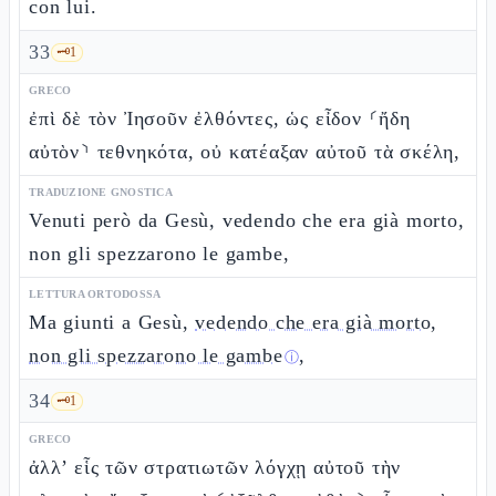
con lui.
33
🗝️
1
GRECO
ἐπὶ δὲ τὸν Ἰησοῦν ἐλθόντες, ὡς εἶδον ⸂ἤδη
αὐτὸν⸃ τεθνηκότα, οὐ κατέαξαν αὐτοῦ τὰ σκέλη,
TRADUZIONE GNOSTICA
Venuti però da Gesù, vedendo che era già morto,
non gli spezzarono le gambe,
LETTURA ORTODOSSA
Ma giunti a Gesù,
vedendo che era già morto,
non gli spezzarono le gambe
,
ⓘ
34
🗝️
1
GRECO
ἀλλ’ εἷς τῶν στρατιωτῶν λόγχῃ αὐτοῦ τὴν