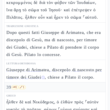
κεκρυμμένος δὲ διὰ τὸν φόβον τῶν Ἰουδαίων,
ἵνα ἄρῃ τὸ σῶμα τοῦ Ἰησοῦ· καὶ ἐπέτρεψεν ὁ
Πιλᾶτος. ἦλθεν οὖν καὶ ἦρεν τὸ σῶμα ⸀αὐτοῦ.
TRADUZIONE GNOSTICA
Dopo questi fatti Giuseppe di Arimatea, che era
discepolo di Gesù, ma di nascosto, per timore
dei Giudei, chiese a Pilato di prendere il corpo
di Gesù. Pilato lo concesse.
LETTURA ORTODOSSA
Giuseppe di Arimatea, discepolo di nascosto per
timore dei Giudei
, chiese a Pilato il corpo.
ⓘ
39
🗝️
1
🔗
1
GRECO
ἦλθεν δὲ καὶ Νικόδημος, ὁ ἐλθὼν πρὸς ⸀αὐτὸν
νυκτὸς τὸ πρῶτον, φέρων ⸀μίγμα σμύρνης καὶ