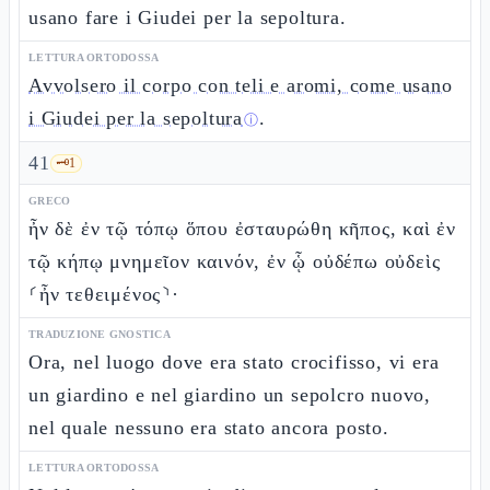
usano fare i Giudei per la sepoltura.
LETTURA ORTODOSSA
Avvolsero il corpo con teli e aromi, come usano
i Giudei per la sepoltura
.
ⓘ
41
🗝️
1
GRECO
ἦν δὲ ἐν τῷ τόπῳ ὅπου ἐσταυρώθη κῆπος, καὶ ἐν
τῷ κήπῳ μνημεῖον καινόν, ἐν ᾧ οὐδέπω οὐδεὶς
⸂ἦν τεθειμένος⸃·
TRADUZIONE GNOSTICA
Ora, nel luogo dove era stato crocifisso, vi era
un giardino e nel giardino un sepolcro nuovo,
nel quale nessuno era stato ancora posto.
LETTURA ORTODOSSA