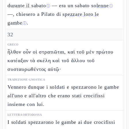
durante il sabato
— era un sabato
solenne
ⓘ
ⓘ
—, chiesero a Pilato di
spezzare loro le
gambe
.
ⓘ
32
GRECO
ἦλθον οὖν οἱ στρατιῶται, καὶ τοῦ μὲν πρώτου
κατέαξαν τὰ σκέλη καὶ τοῦ ἄλλου τοῦ
συσταυρωθέντος αὐτῷ·
TRADUZIONE GNOSTICA
Vennero dunque i soldati e spezzarono le gambe
all'uno e all'altro che erano stati crocifissi
insieme con lui.
LETTURA ORTODOSSA
I soldati spezzarono le gambe ai due crocifissi