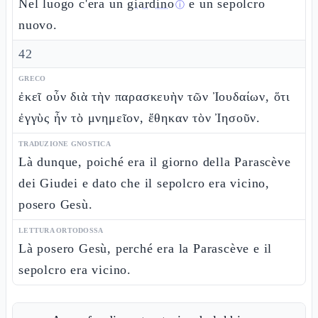
Nel luogo c'era un
giardino
e un sepolcro
ⓘ
nuovo.
42
GRECO
ἐκεῖ οὖν διὰ τὴν παρασκευὴν τῶν Ἰουδαίων, ὅτι
ἐγγὺς ἦν τὸ μνημεῖον, ἔθηκαν τὸν Ἰησοῦν.
TRADUZIONE GNOSTICA
Là dunque, poiché era il giorno della Parascève
dei Giudei e dato che il sepolcro era vicino,
posero Gesù.
LETTURA ORTODOSSA
Là posero Gesù, perché era la Parascève e il
sepolcro era vicino.