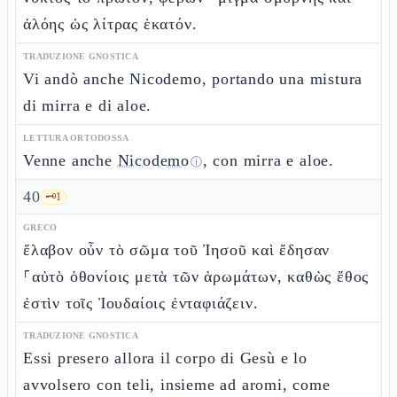
ἀλόης ὡς λίτρας ἑκατόν.
TRADUZIONE GNOSTICA
Vi andò anche Nicodemo, portando una mistura
di mirra e di aloe.
LETTURA ORTODOSSA
Venne anche
Nicodemo
, con mirra e aloe.
ⓘ
40
🗝️
1
GRECO
ἔλαβον οὖν τὸ σῶμα τοῦ Ἰησοῦ καὶ ἔδησαν
⸀αὐτὸ ὀθονίοις μετὰ τῶν ἀρωμάτων, καθὼς ἔθος
ἐστὶν τοῖς Ἰουδαίοις ἐνταφιάζειν.
TRADUZIONE GNOSTICA
Essi presero allora il corpo di Gesù e lo
avvolsero con teli, insieme ad aromi, come