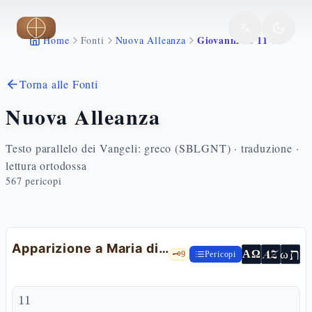
Vai al contenuto principale
Giovanni 20 11 18
Home
Fonti
Nuova Alleanza
Torna alle Fonti
Nuova Alleanza
Testo parallelo dei Vangeli: greco (SBLGNT) · traduzione ·
lettura ortodossa
567
pericopi
Apparizione a Maria di Màgdala
ת
AZ
ω
ΑΩ
🗝️
9
Pericopi
11