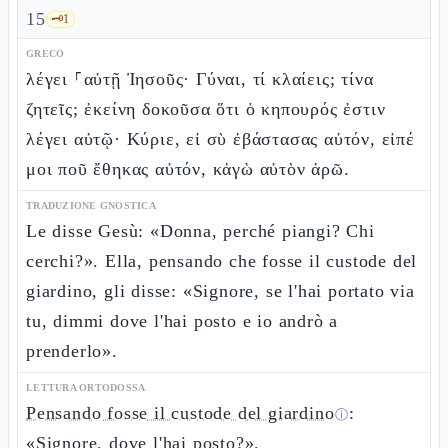
15
🗝️
1
GRECO
λέγει ⸀αὐτῇ Ἰησοῦς· Γύναι, τί κλαίεις; τίνα
ζητεῖς; ἐκείνη δοκοῦσα ὅτι ὁ κηπουρός ἐστιν
λέγει αὐτῷ· Κύριε, εἰ σὺ ἐβάστασας αὐτόν, εἰπέ
μοι ποῦ ἔθηκας αὐτόν, κἀγὼ αὐτὸν ἀρῶ.
TRADUZIONE GNOSTICA
Le disse Gesù: «Donna, perché piangi? Chi
cerchi?». Ella, pensando che fosse il custode del
giardino, gli disse: «Signore, se l'hai portato via
tu, dimmi dove l'hai posto e io andrò a
prenderlo».
LETTURA ORTODOSSA
Pensando fosse il custode del giardino
:
ⓘ
«Signore, dove l'hai posto?».