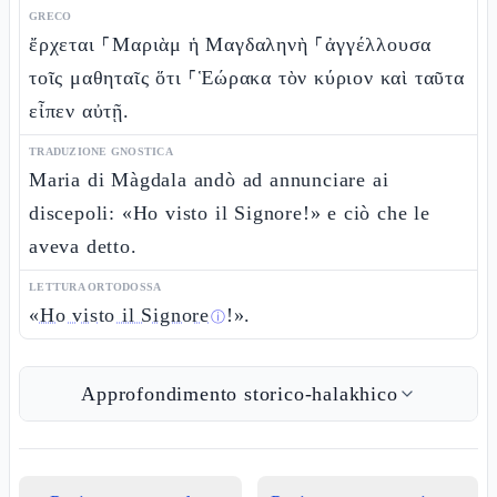
GRECO
ἔρχεται ⸀Μαριὰμ ἡ Μαγδαληνὴ ⸀ἀγγέλλουσα
τοῖς μαθηταῖς ὅτι ⸀Ἑώρακα τὸν κύριον καὶ ταῦτα
εἶπεν αὐτῇ.
TRADUZIONE GNOSTICA
Maria di Màgdala andò ad annunciare ai
discepoli: «Ho visto il Signore!» e ciò che le
aveva detto.
LETTURA ORTODOSSA
«
Ho visto il Signore
!».
ⓘ
Approfondimento storico-halakhico