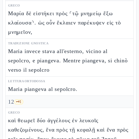
GRECO
Μαρία δὲ εἱστήκει πρὸς ⸂τῷ μνημείῳ ἔξω
κλαίουσα⸃. ὡς οὖν ἔκλαιεν παρέκυψεν εἰς τὸ
μνημεῖον,
TRADUZIONE GNOSTICA
Maria invece stava all'esterno, vicino al
sepolcro, e piangeva. Mentre piangeva, si chinò
verso il sepolcro
LETTURA ORTODOSSA
Maria piangeva al sepolcro.
12
🗝️
1
GRECO
καὶ θεωρεῖ δύο ἀγγέλους ἐν λευκοῖς
καθεζομένους, ἕνα πρὸς τῇ κεφαλῇ καὶ ἕνα πρὸς