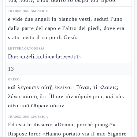
τοῖς ποσίν, ὅπου ἔκειτο τὸ σῶμα τοῦ Ἰησοῦ.
TRADUZIONE GNOSTICA
e vide due angeli in bianche vesti, seduti l'uno
dalla parte del capo e l'altro dei piedi, dove era
stato posto il corpo di Gesù.
LETTURA ORTODOSSA
Due angeli in bianche vesti
.
ⓘ
13
GRECO
καὶ λέγουσιν αὐτῇ ἐκεῖνοι· Γύναι, τί κλαίεις;
λέγει αὐτοῖς ὅτι Ἦραν τὸν κύριόν μου, καὶ οὐκ
οἶδα ποῦ ἔθηκαν αὐτόν.
TRADUZIONE GNOSTICA
Ed essi le dissero: «Donna, perché piangi?».
Rispose loro: «Hanno portato via il mio Signore