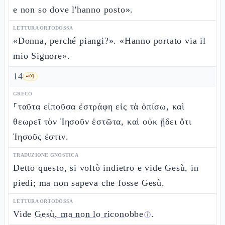
e non so dove l'hanno posto».
LETTURA ORTODOSSA
«Donna, perché piangi?». «Hanno portato via il
mio Signore».
14
🗝️
1
GRECO
⸀ταῦτα εἰποῦσα ἐστράφη εἰς τὰ ὀπίσω, καὶ
θεωρεῖ τὸν Ἰησοῦν ἑστῶτα, καὶ οὐκ ᾔδει ὅτι
Ἰησοῦς ἐστιν.
TRADUZIONE GNOSTICA
Detto questo, si voltò indietro e vide Gesù, in
piedi; ma non sapeva che fosse Gesù.
LETTURA ORTODOSSA
Vide
Gesù, ma non lo riconobbe
.
ⓘ