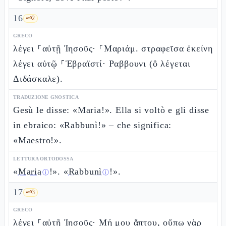
16
🗝️
2
GRECO
λέγει ⸀αὐτῇ Ἰησοῦς· ⸀Μαριάμ. στραφεῖσα ἐκείνη
λέγει αὐτῷ ⸀Ἑβραϊστί· Ραββουνι (ὃ λέγεται
Διδάσκαλε).
TRADUZIONE GNOSTICA
Gesù le disse: «Maria!». Ella si voltò e gli disse
in ebraico: «Rabbunì!» – che significa:
«Maestro!».
LETTURA ORTODOSSA
«
Maria
!». «
Rabbunì
!».
ⓘ
ⓘ
17
🗝️
3
GRECO
λέγει ⸀αὐτῇ Ἰησοῦς· Μή μου ἅπτου, οὔπω γὰρ