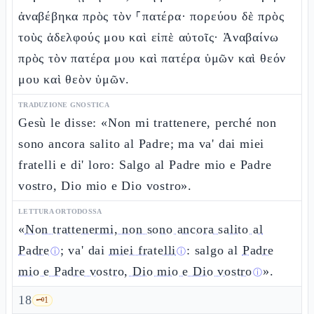
ἀναβέβηκα πρὸς τὸν ⸀πατέρα· πορεύου δὲ πρὸς
τοὺς ἀδελφούς μου καὶ εἰπὲ αὐτοῖς· Ἀναβαίνω
πρὸς τὸν πατέρα μου καὶ πατέρα ὑμῶν καὶ θεόν
μου καὶ θεὸν ὑμῶν.
TRADUZIONE GNOSTICA
Gesù le disse: «Non mi trattenere, perché non
sono ancora salito al Padre; ma va' dai miei
fratelli e di' loro: Salgo al Padre mio e Padre
vostro, Dio mio e Dio vostro».
LETTURA ORTODOSSA
«
Non trattenermi, non sono ancora salito al
Padre
; va' dai
miei fratelli
: salgo al
Padre
ⓘ
ⓘ
mio e Padre vostro, Dio mio e Dio vostro
».
ⓘ
18
🗝️
1