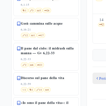
6,1-15
🌀
1
🔗
3
📜
5
🗝️
26
14
Gesù cammina sulle acque
🗝️
2
6,16-21
🔗
12
📜
1
🗝️
17
Il pane dal cielo: il midrash sulla
manna — Gv 6,22-33
6,22-33
🔗
2
📜
6
🗝️
23
Discorso sul pane della vita
Per
6,22-59
✨
1
🌀
1
🔗
14
📜
4
«Io sono il pane della vita»: il