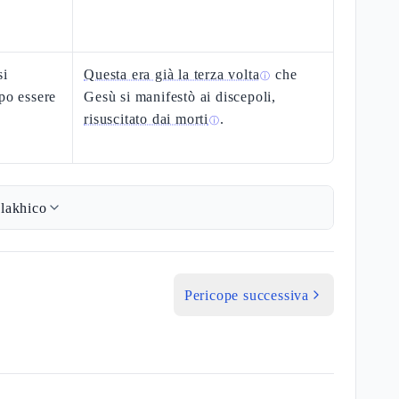
si
Questa era già la terza volta
che
ⓘ
po essere
Gesù si manifestò ai discepoli,
risuscitato dai morti
.
ⓘ
lakhico
Pericope successiva