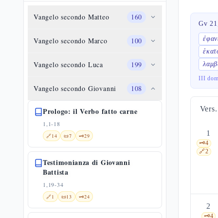
Vangelo secondo Matteo
160
Gv 21
ἐφαν
Vangelo secondo Marco
100
ἑκατ
Vangelo secondo Luca
199
λαμβ
III do
Vangelo secondo Giovanni
108
Vers.
Prologo: il Verbo fatto carne
1,1-18
1
🔗
14
📜
7
🗝️
29
🗝️
4
🔗
2
Testimonianza di Giovanni
Battista
1,19-34
🔗
1
📜
13
🗝️
24
2
🗝️
4