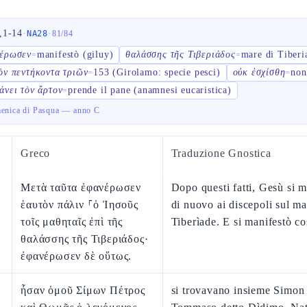
,1-14
·
·
NA28
81
/
84
έρωσεν
manifestò (giluy)
θαλάσσης τῆς Τιβεριάδος
mare di Tiberi
=
=
ὸν πεντήκοντα τριῶν
153 (Girolamo: specie pesci)
οὐκ ἐσχίσθη
non
=
=
άνει τὸν ἄρτον
prende il pane (anamnesi eucaristica)
=
menica di Pasqua — anno C
Greco
Traduzione Gnostica
Μετὰ ταῦτα ἐφανέρωσεν
Dopo questi fatti, Gesù si m
ἑαυτὸν πάλιν ⸀ὁ Ἰησοῦς
di nuovo ai discepoli sul ma
τοῖς μαθηταῖς ἐπὶ τῆς
Tiberìade. E si manifestò co
θαλάσσης τῆς Τιβεριάδος·
ἐφανέρωσεν δὲ οὕτως.
ἦσαν ὁμοῦ Σίμων Πέτρος
si trovavano insieme Simon 