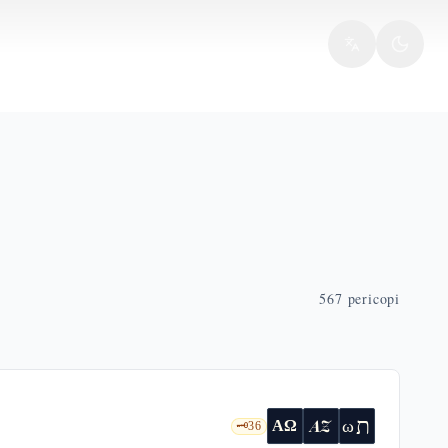
567
pericopi
ת
AZ
ω
ΑΩ
🗝️
36