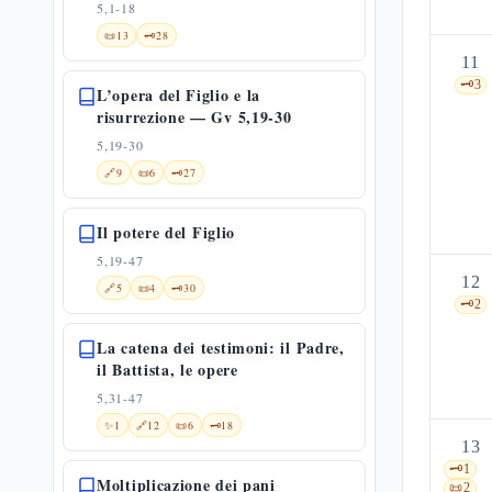
5,1-18
📜
13
🗝️
28
11
🗝️
3
L’opera del Figlio e la
risurrezione — Gv 5,19-30
5,19-30
🔗
9
📜
6
🗝️
27
Il potere del Figlio
5,19-47
12
🔗
5
📜
4
🗝️
30
🗝️
2
La catena dei testimoni: il Padre,
il Battista, le opere
5,31-47
✨
1
🔗
12
📜
6
🗝️
18
13
🗝️
1
Moltiplicazione dei pani
📜
2