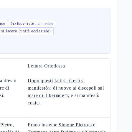
ade
δίκτυον
rete
=
רֶשֶׁת reshet
 si lacerò (unità ecclesiale)
Lettura Ortodossa
anifestò
Dopo questi fatti
,
Gesù si
ⓘ
re di
manifestò
di nuovo ai discepoli sul
ⓘ
sì:
mare di Tiberiade
; e si manifestò
ⓘ
così
.
ⓘ
Pietro,
Erano insieme
Simone Pietro
e
ⓘ