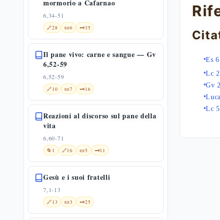
mormorio a Cafarnao
Rif
6,34-51
🔗
28
📜
6
🗝️
35
Cita
Il pane vivo: carne e sangue — Gv
Es 6
6,52-59
Lc 2
6,52-59
Gv 
🔗
10
📜
7
🗝️
16
Luca
Lc 5
Reazioni al discorso sul pane della
vita
6,60-71
🌀
1
🔗
16
📜
5
🗝️
11
Gesù e i suoi fratelli
7,1-13
🔗
13
📜
3
🗝️
25