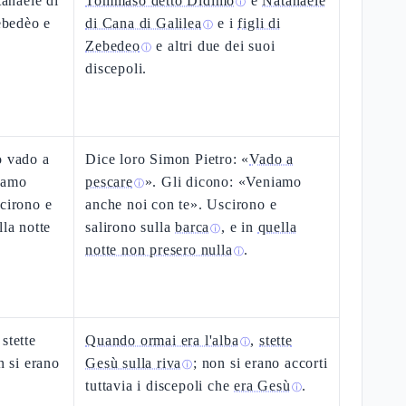
anaèle di
Tommaso detto Didimo
e
Natanaele
ⓘ
Zebedèo e
di Cana di Galilea
e i
figli di
ⓘ
Zebedeo
e altri due dei suoi
ⓘ
discepoli.
o vado a
Dice loro Simon Pietro: «
Vado a
niamo
pescare
». Gli dicono: «Veniamo
ⓘ
scirono e
anche noi con te». Uscirono e
lla notte
salirono sulla
barca
, e in
quella
ⓘ
notte non presero nulla
.
ⓘ
stette
Quando ormai era l'alba
,
stette
ⓘ
n si erano
Gesù sulla riva
; non si erano accorti
ⓘ
tuttavia i discepoli che
era Gesù
.
ⓘ