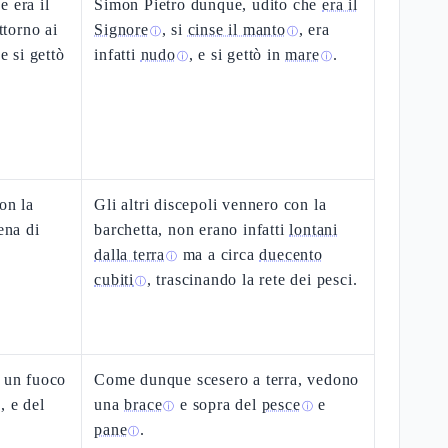
e era il
Simon Pietro dunque, udito che
era il
ttorno ai
Signore
, si
cinse il manto
, era
ⓘ
ⓘ
e si gettò
infatti
nudo
, e si gettò in
mare
.
ⓘ
ⓘ
on la
Gli altri discepoli vennero con la
ena di
barchetta, non erano infatti
lontani
dalla terra
ma a circa
duecento
ⓘ
cubiti
, trascinando la rete dei pesci.
ⓘ
o un fuoco
Come dunque scesero a terra, vedono
, e del
una
brace
e sopra del
pesce
e
ⓘ
ⓘ
pane
.
ⓘ