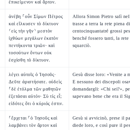
ἐπικείμενον καὶ ἄρτον.
ἀνέβη ⸀οὖν Σίμων Πέτρος
Allora Simon Pietro salì nel
καὶ εἵλκυσεν τὸ δίκτυον
trasse a terra la rete piena d
⸂εἰς τὴν γῆν⸃ μεστὸν
centocinquantatré grossi pes
ἰχθύων μεγάλων ἑκατὸν
benché fossero tanti, la rete
πεντήκοντα τριῶν· καὶ
squarciò.
τοσούτων ὄντων οὐκ
ἐσχίσθη τὸ δίκτυον.
λέγει αὐτοῖς ὁ Ἰησοῦς·
Gesù disse loro: «Venite a 
Δεῦτε ἀριστήσατε. οὐδεὶς
E nessuno dei discepoli osa
⸀δὲ ἐτόλμα τῶν μαθητῶν
domandargli: «Chi sei?», p
ἐξετάσαι αὐτόν· Σὺ τίς εἶ;
sapevano bene che era il Si
εἰδότες ὅτι ὁ κύριός ἐστιν.
⸀ἔρχεται ⸀ὁ Ἰησοῦς καὶ
Gesù si avvicinò, prese il p
λαμβάνει τὸν ἄρτον καὶ
diede loro, e così pure il pe