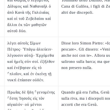
καὶ Θωμᾶς ὁ λεγόμενος
Tommaso detto Dìdimo, Nat
Δίδυμος καὶ Ναθαναὴλ ὁ
Cana di Galilea, i figli di 
ἀπὸ Κανὰ τῆς Γαλιλαίας
altri due discepoli.
καὶ οἱ τοῦ Ζεβεδαίου καὶ
ἄλλοι ἐκ τῶν μαθητῶν
αὐτοῦ δύο.
λέγει αὐτοῖς Σίμων
Disse loro Simon Pietro: «I
Πέτρος· Ὑπάγω ἁλιεύειν·
pescare». Gli dissero: «Ve
λέγουσιν αὐτῷ· Ἐρχόμεθα
anche noi con te». Allora u
καὶ ἡμεῖς σὺν σοί. ἐξῆλθον
salirono sulla barca; ma que
καὶ ἐνέβησαν εἰς τὸ
non presero nulla.
⸀πλοῖον, καὶ ἐν ἐκείνῃ τῇ
νυκτὶ ἐπίασαν οὐδέν.
Πρωΐας δὲ ἤδη ⸀γενομένης
Quando già era l'alba, Gesù 
⸀ἔστη Ἰησοῦς εἰς τὸν
sulla riva, ma i discepoli no
αἰγιαλόν· οὐ μέντοι
accorti che era Gesù.