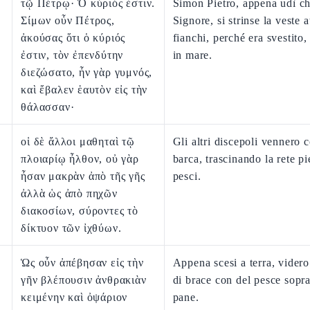
τῷ Πέτρῳ· Ὁ κύριός ἐστιν.
Simon Pietro, appena udì ch
Σίμων οὖν Πέτρος,
Signore, si strinse la veste a
ἀκούσας ὅτι ὁ κύριός
fianchi, perché era svestito, 
ἐστιν, τὸν ἐπενδύτην
in mare.
διεζώσατο, ἦν γὰρ γυμνός,
καὶ ἔβαλεν ἑαυτὸν εἰς τὴν
θάλασσαν·
οἱ δὲ ἄλλοι μαθηταὶ τῷ
Gli altri discepoli vennero c
πλοιαρίῳ ἦλθον, οὐ γὰρ
barca, trascinando la rete pi
ἦσαν μακρὰν ἀπὸ τῆς γῆς
pesci.
ἀλλὰ ὡς ἀπὸ πηχῶν
διακοσίων, σύροντες τὸ
δίκτυον τῶν ἰχθύων.
Ὡς οὖν ἀπέβησαν εἰς τὴν
Appena scesi a terra, vider
γῆν βλέπουσιν ἀνθρακιὰν
di brace con del pesce sopra
κειμένην καὶ ὀψάριον
pane.