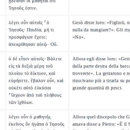
ᾔδεισαν οἱ μαθηταὶ ὅτι
Ἰησοῦς ἐστιν.
λέγει οὖν αὐτοῖς ⸀ὁ
Gesù disse loro: «Figlioli, 
Ἰησοῦς· Παιδία, μή τι
nulla da mangiare?». Gli ri
προσφάγιον ἔχετε;
«No».
ἀπεκρίθησαν αὐτῷ· Οὔ.
ὁ δὲ εἶπεν αὐτοῖς· Βάλετε
Allora egli disse loro: «Gett
εἰς τὰ δεξιὰ μέρη τοῦ
dalla parte destra della barc
πλοίου τὸ δίκτυον, καὶ
troverete». La gettarono e 
εὑρήσετε. ἔβαλον οὖν, καὶ
riuscivano più a tirarla su pe
οὐκέτι αὐτὸ ἑλκύσαι
grande quantità di pesci.
⸀ἴσχυον ἀπὸ τοῦ πλήθους
τῶν ἰχθύων.
λέγει οὖν ὁ μαθητὴς
Allora quel discepolo che 
ἐκεῖνος ὃν ἠγάπα ὁ Ἰησοῦς
amava disse a Pietro: «È il 