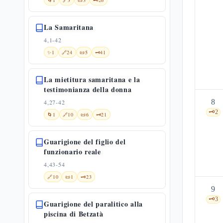
🌀
1
🔗
3
📜
3
🗝️
26
La Samaritana
4,1-42
✨
1
🔗
24
📜
5
🗝️
41
La mietitura samaritana e la
testimonianza della donna
8
4,27-42
🗝️
2
🌀
1
🔗
10
📜
6
🗝️
21
Guarigione del figlio del
funzionario reale
4,43-54
🔗
10
📜
1
🗝️
23
9
🗝️
3
Guarigione del paralitico alla
piscina di Betzatà