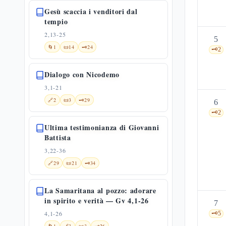
Gesù scaccia i venditori dal
tempio
2,13-25
5
🌀
1
📜
14
🗝️
24
🗝️
2
Dialogo con Nicodemo
3,1-21
🔗
2
📜
3
🗝️
29
6
🗝️
2
Ultima testimonianza di Giovanni
Battista
3,22-36
🔗
29
📜
21
🗝️
34
La Samaritana al pozzo: adorare
in spirito e verità — Gv 4,1-26
7
4,1-26
🗝️
5