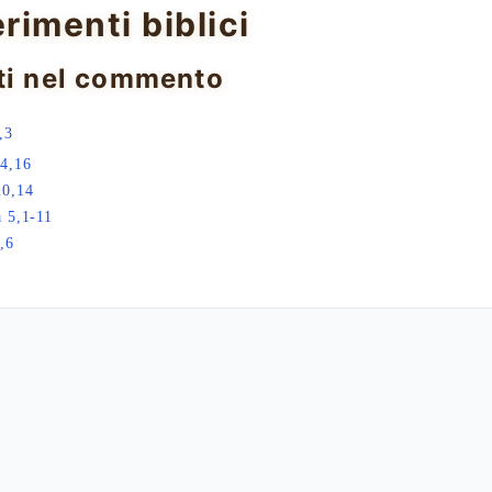
erimenti biblici
ti nel commento
,3
4,16
20,14
 5,1-11
,6