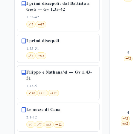
I primi discepoli: dal Battista a
Gesù — Gv 1,35-42
1,35-42
🔗
5
🗝️
17
I primi discepoli
1,35-51
3
🔗
8
🗝️
22
🗝️
3
Filippo e Nathana'el — Gv 1,43-
51
1,43-51
🔗
40
📜
11
🗝️
17
Le nozze di Cana
4
2,1-12
🗝️
3
📜
2
✨
1
🔗
7
📜
3
🗝️
22