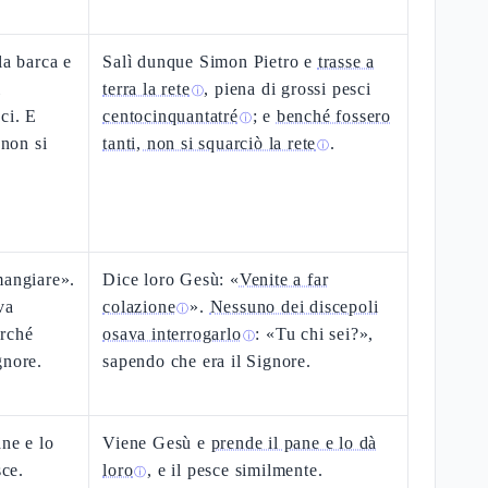
la barca e
Salì dunque Simon Pietro e
trasse a
i
terra la rete
, piena di grossi pesci
ⓘ
ci. E
centocinquantatré
; e
benché fossero
ⓘ
 non si
tanti, non si squarciò la rete
.
ⓘ
mangiare».
Dice loro Gesù: «
Venite a far
va
colazione
».
Nessuno dei discepoli
ⓘ
erché
osava interrogarlo
: «Tu chi sei?»,
ⓘ
gnore.
sapendo che era il Signore.
ane e lo
Viene Gesù e
prende il pane e lo dà
sce.
loro
, e il pesce similmente.
ⓘ