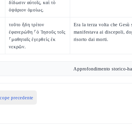
δίδωσιν αὐτοῖς, καὶ τὸ
ὀψάριον ὁμοίως.
τοῦτο ἤδη τρίτον
Era la terza volta che Gesù 
ἐφανερώθη ⸀ὁ Ἰησοῦς τοῖς
manifestava ai discepoli, do
⸀μαθηταῖς ἐγερθεὶς ἐκ
risorto dai morti.
νεκρῶν.
Approfondimento storico-ha
icope precedente