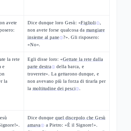
non avete
Dice dunque loro Gesù: «
Figlioli
,
ⓘ
sposero:
non avete forse qualcosa da
mangiare
insieme al pane
?». Gli risposero:
ⓘ
«No».
ate la rete
Egli disse loro: «
Gettate la rete dalla
a e
parte destra
della barca, e
ⓘ
non
troverete». La gettarono dunque, e
r la
non avevano più la forza di tirarla per
la
moltitudine dei pesci
.
ⓘ
Gesù
Dice dunque
quel discepolo che Gesù
Signore!».
amava
a Pietro: «È il Signore!».
ⓘ