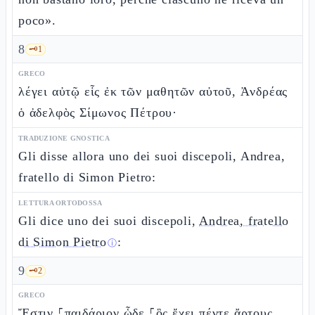
poco».
8
🗝️
1
GRECO
λέγει αὐτῷ εἷς ἐκ τῶν μαθητῶν αὐτοῦ, Ἀνδρέας
ὁ ἀδελφὸς Σίμωνος Πέτρου·
TRADUZIONE GNOSTICA
Gli disse allora uno dei suoi discepoli, Andrea,
fratello di Simon Pietro:
LETTURA ORTODOSSA
Gli dice uno dei suoi discepoli,
Andrea, fratello
di Simon Pietro
:
ⓘ
9
🗝️
2
GRECO
Ἔστιν ⸀παιδάριον ὧδε ⸀ὃς ἔχει πέντε ἄρτους