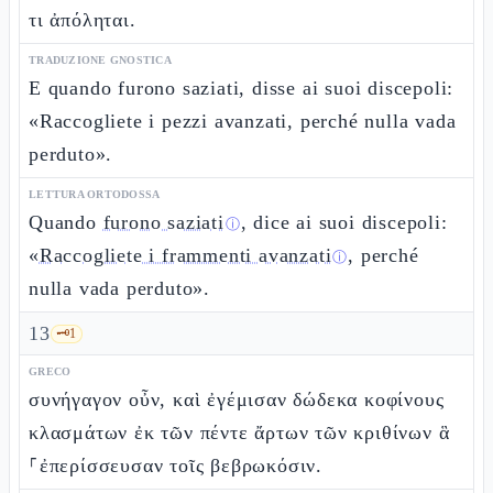
τι ἀπόληται.
TRADUZIONE GNOSTICA
E quando furono saziati, disse ai suoi discepoli:
«Raccogliete i pezzi avanzati, perché nulla vada
perduto».
LETTURA ORTODOSSA
Quando
furono saziati
, dice ai suoi discepoli:
ⓘ
«
Raccogliete i frammenti avanzati
, perché
ⓘ
nulla vada perduto».
13
🗝️
1
GRECO
συνήγαγον οὖν, καὶ ἐγέμισαν δώδεκα κοφίνους
κλασμάτων ἐκ τῶν πέντε ἄρτων τῶν κριθίνων ἃ
⸀ἐπερίσσευσαν τοῖς βεβρωκόσιν.