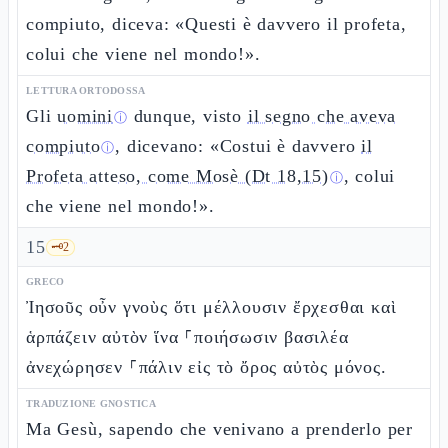
compiuto, diceva: «Questi è davvero il profeta,
colui che viene nel mondo!».
LETTURA ORTODOSSA
Gli
uomini
dunque, visto
il segno che aveva
ⓘ
compiuto
, dicevano: «Costui è davvero
il
ⓘ
Profeta atteso, come Mosè (Dt 18,15)
, colui
ⓘ
che viene nel mondo!».
15
🗝️
2
GRECO
Ἰησοῦς οὖν γνοὺς ὅτι μέλλουσιν ἔρχεσθαι καὶ
ἁρπάζειν αὐτὸν ἵνα ⸀ποιήσωσιν βασιλέα
ἀνεχώρησεν ⸀πάλιν εἰς τὸ ὄρος αὐτὸς μόνος.
TRADUZIONE GNOSTICA
Ma Gesù, sapendo che venivano a prenderlo per