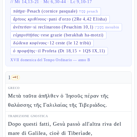
//
Mt 14,13-21
·
Mc 6,30-44
·
Lc 9,10-17
πάσχα
Pesach (cornice pasquale)
=
פֶּסַח pesach
ἄρτους κριθίνους
pani d'orzo (2Re 4,42 Elisha)
=
ἀνέπεσαν
si reclinarono (Pesachim 10,1)
=
מְסֻבִּין mesubin
εὐχαριστήσας
rese grazie (berakhah ha-motzi)
=
δώδεκα κοφίνους
12 ceste (le 12 tribù)
=
ὁ προφήτης
il Profeta (Dt 18,15 + 1QS IX,11)
=
XVII domenica del Tempo Ordinario — anno B
1
🗝️
1
GRECO
Μετὰ ταῦτα ἀπῆλθεν ὁ Ἰησοῦς πέραν τῆς
θαλάσσης τῆς Γαλιλαίας τῆς Τιβεριάδος.
TRADUZIONE GNOSTICA
Dopo questi fatti, Gesù passò all'altra riva del
mare di Galilea, cioè di Tiberìade,