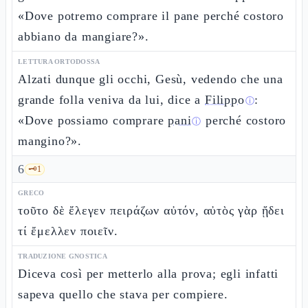
«Dove potremo comprare il pane perché costoro
abbiano da mangiare?».
LETTURA ORTODOSSA
Alzati dunque gli occhi, Gesù, vedendo che una
grande folla veniva da lui, dice a
Filippo
:
ⓘ
«Dove possiamo comprare
pani
perché costoro
ⓘ
mangino?».
6
🗝️
1
GRECO
τοῦτο δὲ ἔλεγεν πειράζων αὐτόν, αὐτὸς γὰρ ᾔδει
τί ἔμελλεν ποιεῖν.
TRADUZIONE GNOSTICA
Diceva così per metterlo alla prova; egli infatti
sapeva quello che stava per compiere.