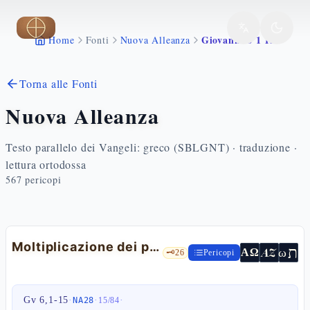
Vai al contenuto principale
Giovanni 6 1 15
Home
Fonti
Nuova Alleanza
Torna alle Fonti
Nuova Alleanza
Testo parallelo dei Vangeli: greco (SBLGNT) · traduzione ·
lettura ortodossa
567
pericopi
Moltiplicazione dei pani
ת
AZ
ω
ΑΩ
🗝️
26
Pericopi
Gv 6,1-15
·
·
·
NA28
15
/
84