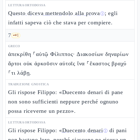
LETTURA ORTODOSSA
Questo diceva mettendolo alla prova
; egli
ⓘ
infatti sapeva ciò che stava per compiere.
7
🗝️
1
GRECO
ἀπεκρίθη ⸀αὐτῷ Φίλιππος· Διακοσίων δηναρίων
ἄρτοι οὐκ ἀρκοῦσιν αὐτοῖς ἵνα ⸀ἕκαστος βραχύ
⸀τι λάβῃ.
TRADUZIONE GNOSTICA
Gli rispose Filippo: «Duecento denari di pane
non sono sufficienti neppure perché ognuno
possa riceverne un pezzo».
LETTURA ORTODOSSA
Gli rispose Filippo: «
Duecento denari
di pani
ⓘ
non bastano loro, perché ciascuno ne riceva un