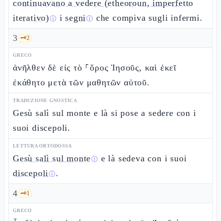
continuavano a vedere (etheoroun, imperfetto
iterativo)
i
segni
che compiva sugli infermi.
ⓘ
ⓘ
3
🗝️
2
GRECO
ἀνῆλθεν δὲ εἰς τὸ ⸀ὄρος Ἰησοῦς, καὶ ἐκεῖ
ἐκάθητο μετὰ τῶν μαθητῶν αὐτοῦ.
TRADUZIONE GNOSTICA
Gesù salì sul monte e là si pose a sedere con i
suoi discepoli.
LETTURA ORTODOSSA
Gesù salì sul monte
e là sedeva con i suoi
ⓘ
discepoli
.
ⓘ
4
🗝️
1
GRECO