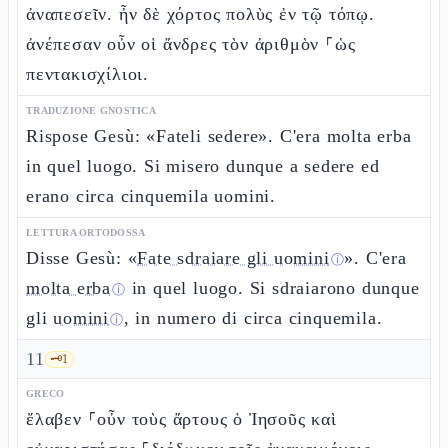
ἀναπεσεῖν. ἦν δὲ χόρτος πολὺς ἐν τῷ τόπῳ.
ἀνέπεσαν οὖν οἱ ἄνδρες τὸν ἀριθμὸν ⸀ὡς
πεντακισχίλιοι.
TRADUZIONE GNOSTICA
Rispose Gesù: «Fateli sedere». C'era molta erba
in quel luogo. Si misero dunque a sedere ed
erano circa cinquemila uomini.
LETTURA ORTODOSSA
Disse Gesù: «
Fate sdraiare gli uomini
». C'era
ⓘ
molta erba
in quel luogo. Si sdraiarono dunque
ⓘ
gli
uomini
, in numero di circa cinquemila.
ⓘ
11
🗝️
1
GRECO
ἔλαβεν ⸀οὖν τοὺς ἄρτους ὁ Ἰησοῦς καὶ