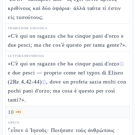
κριθίνους καὶ δύο ὀψάρια· ἀλλὰ ταῦτα τί ἐστιν
εἰς τοσούτους;
TRADUZIONE GNOSTICA
«C'è qui un ragazzo che ha cinque pani d'orzo e
due pesci; ma che cos'è questo per tanta gente?».
LETTURA ORTODOSSA
«C'è qui un ragazzo che ha cinque
pani d'orzo
ⓘ
e due pesci — proprio come nel
typos di Eliseo
(2Re 4,42-44)
, dove un profeta sazia molti con
ⓘ
pochi pani d'orzo; ma cosa è questo per così
tanti?».
10
🗝️
3
GRECO
⸀εἶπεν ὁ Ἰησοῦς· Ποιήσατε τοὺς ἀνθρώπους