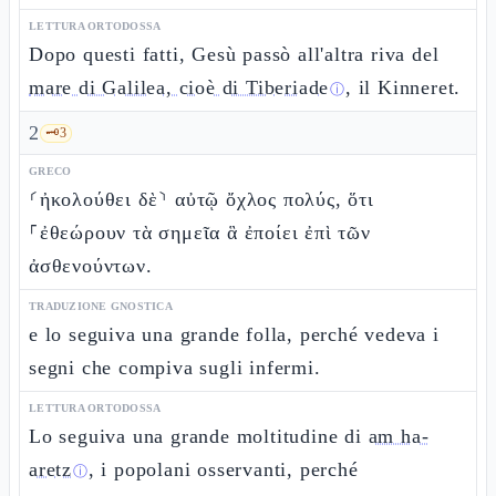
LETTURA ORTODOSSA
Dopo questi fatti, Gesù passò all'altra riva del
mare di Galilea, cioè di Tiberiade
, il Kinneret.
ⓘ
2
🗝️
3
GRECO
⸂ἠκολούθει δὲ⸃ αὐτῷ ὄχλος πολύς, ὅτι
⸀ἐθεώρουν τὰ σημεῖα ἃ ἐποίει ἐπὶ τῶν
ἀσθενούντων.
TRADUZIONE GNOSTICA
e lo seguiva una grande folla, perché vedeva i
segni che compiva sugli infermi.
LETTURA ORTODOSSA
Lo seguiva una grande moltitudine di
am ha-
aretz
, i popolani osservanti, perché
ⓘ