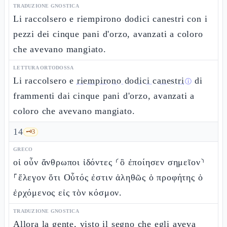
TRADUZIONE GNOSTICA
Li raccolsero e riempirono dodici canestri con i
pezzi dei cinque pani d'orzo, avanzati a coloro
che avevano mangiato.
LETTURA ORTODOSSA
Li raccolsero e
riempirono dodici canestri
di
ⓘ
frammenti dai cinque pani d'orzo, avanzati a
coloro che avevano mangiato.
14
🗝️
3
GRECO
οἱ οὖν ἄνθρωποι ἰδόντες ⸂ὃ ἐποίησεν σημεῖον⸃
⸀ἔλεγον ὅτι Οὗτός ἐστιν ἀληθῶς ὁ προφήτης ὁ
ἐρχόμενος εἰς τὸν κόσμον.
TRADUZIONE GNOSTICA
Allora la gente, visto il segno che egli aveva