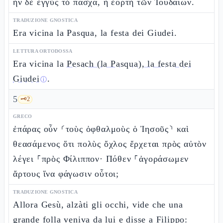
ἦν δὲ ἐγγὺς τὸ πάσχα, ἡ ἑορτὴ τῶν Ἰουδαίων.
TRADUZIONE GNOSTICA
Era vicina la Pasqua, la festa dei Giudei.
LETTURA ORTODOSSA
Era vicina la
Pesach (la Pasqua), la festa dei
Giudei
.
ⓘ
5
🗝️
2
GRECO
ἐπάρας οὖν ⸂τοὺς ὀφθαλμοὺς ὁ Ἰησοῦς⸃ καὶ
θεασάμενος ὅτι πολὺς ὄχλος ἔρχεται πρὸς αὐτὸν
λέγει ⸀πρὸς Φίλιππον· Πόθεν ⸀ἀγοράσωμεν
ἄρτους ἵνα φάγωσιν οὗτοι;
TRADUZIONE GNOSTICA
Allora Gesù, alzàti gli occhi, vide che una
grande folla veniva da lui e disse a Filippo: