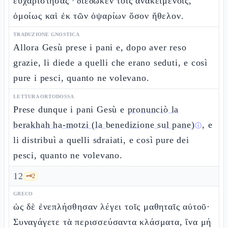
εὐχαριστήσας ⸀διέδωκεν τοῖς ἀνακειμένοις,
ὁμοίως καὶ ἐκ τῶν ὀψαρίων ὅσον ἤθελον.
TRADUZIONE GNOSTICA
Allora Gesù prese i pani e, dopo aver reso
grazie, li diede a quelli che erano seduti, e così
pure i pesci, quanto ne volevano.
LETTURA ORTODOSSA
Prese dunque i pani Gesù e
pronunciò la
berakhah ha-motzi (la benedizione sul pane)
, e
ⓘ
li distribuì a quelli sdraiati, e così pure dei
pesci, quanto ne volevano.
12
🗝️
2
GRECO
ὡς δὲ ἐνεπλήσθησαν λέγει τοῖς μαθηταῖς αὐτοῦ·
Συναγάγετε τὰ περισσεύσαντα κλάσματα, ἵνα μή