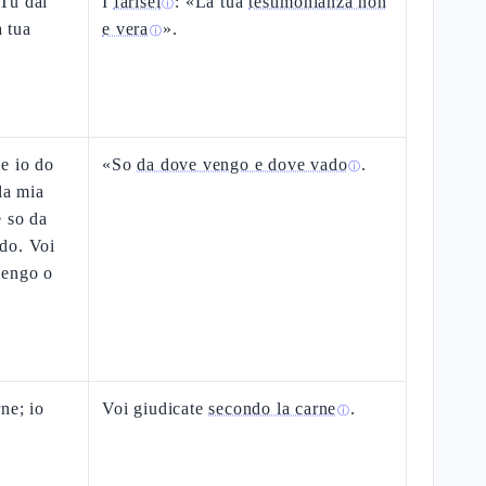
«Tu dai
I
farisei
: «La tua
testimonianza non
ⓘ
a tua
e vera
».
ⓘ
e io do
«So
da dove vengo e dove vado
.
ⓘ
la mia
é so da
do. Voi
vengo o
ne; io
Voi giudicate
secondo la carne
.
ⓘ