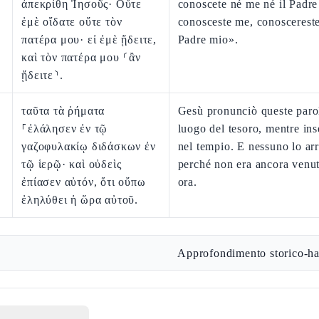
ἀπεκρίθη Ἰησοῦς· Οὔτε
conoscete né me né il Padre
ἐμὲ οἴδατε οὔτε τὸν
conosceste me, conoscereste
πατέρα μου· εἰ ἐμὲ ᾔδειτε,
Padre mio».
καὶ τὸν πατέρα μου ⸂ἂν
ᾔδειτε⸃.
ταῦτα τὰ ῥήματα
Gesù pronunciò queste paro
⸀ἐλάλησεν ἐν τῷ
luogo del tesoro, mentre in
γαζοφυλακίῳ διδάσκων ἐν
nel tempio. E nessuno lo arr
τῷ ἱερῷ· καὶ οὐδεὶς
perché non era ancora venut
ἐπίασεν αὐτόν, ὅτι οὔπω
ora.
ἐληλύθει ἡ ὥρα αὐτοῦ.
Approfondimento storico-ha