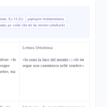
ione; Es 13,21)
μαρτυρία
testimonianza
=
μψας με
colui che mi ha inviato (shaliach)
=
Lettura Ortodossa
disse: «Io
«
Io sono la luce del mondo
; chi mi
ⓘ
 segue
segue non camminera nelle tenebre».
nebre, ma