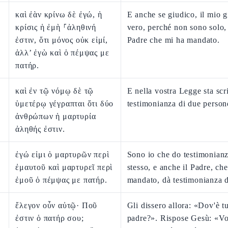
καὶ ἐὰν κρίνω δὲ ἐγώ, ἡ
E anche se giudico, il mio g
κρίσις ἡ ἐμὴ ⸀ἀληθινή
vero, perché non sono solo, 
ἐστιν, ὅτι μόνος οὐκ εἰμί,
Padre che mi ha mandato.
ἀλλ’ ἐγὼ καὶ ὁ πέμψας με
πατήρ.
καὶ ἐν τῷ νόμῳ δὲ τῷ
E nella vostra Legge sta scri
ὑμετέρῳ γέγραπται ὅτι δύο
testimonianza di due person
ἀνθρώπων ἡ μαρτυρία
ἀληθής ἐστιν.
ἐγώ εἰμι ὁ μαρτυρῶν περὶ
Sono io che do testimonian
ἐμαυτοῦ καὶ μαρτυρεῖ περὶ
stesso, e anche il Padre, ch
ἐμοῦ ὁ πέμψας με πατήρ.
mandato, dà testimonianza 
ἔλεγον οὖν αὐτῷ· Ποῦ
Gli dissero allora: «Dov'è t
ἐστιν ὁ πατήρ σου;
padre?». Rispose Gesù: «Vo