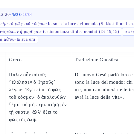
12-20
·
·
NA28
28
/
84
εἰμι τὸ φῶς τοῦ κόσμου
Io sono la luce del mondo (Sukkot illuminaz
=
ἀνθρώπων ἡ μαρτυρία
testimonianza di due uomini (Dt 19,15)
ὁ πέ
=
α αὐτοῦ
la sua ora
=
Greco
Traduzione Gnostica
Πάλιν οὖν αὐτοῖς
Di nuovo Gesù parlò loro e 
⸂ἐλάλησεν ὁ Ἰησοῦς⸃
sono la luce del mondo; chi
λέγων· Ἐγώ εἰμι τὸ φῶς
me, non camminerà nelle te
τοῦ κόσμου· ὁ ἀκολουθῶν
avrà la luce della vita».
⸀ἐμοὶ οὐ μὴ περιπατήσῃ ἐν
τῇ σκοτίᾳ, ἀλλ’ ἕξει τὸ
φῶς τῆς ζωῆς.