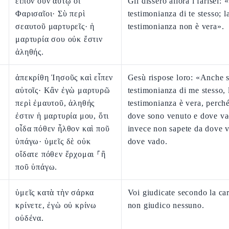
εἶπον οὖν αὐτῷ οἱ
Gli dissero allora i farisei: 
Φαρισαῖοι· Σὺ περὶ
testimonianza di te stesso; l
σεαυτοῦ μαρτυρεῖς· ἡ
testimonianza non è vera».
μαρτυρία σου οὐκ ἔστιν
ἀληθής.
ἀπεκρίθη Ἰησοῦς καὶ εἶπεν
Gesù rispose loro: «Anche s
αὐτοῖς· Κἂν ἐγὼ μαρτυρῶ
testimonianza di me stesso, 
περὶ ἐμαυτοῦ, ἀληθής
testimonianza è vera, perch
ἐστιν ἡ μαρτυρία μου, ὅτι
dove sono venuto e dove va
οἶδα πόθεν ἦλθον καὶ ποῦ
invece non sapete da dove 
ὑπάγω· ὑμεῖς δὲ οὐκ
dove vado.
οἴδατε πόθεν ἔρχομαι ⸀ἢ
ποῦ ὑπάγω.
ὑμεῖς κατὰ τὴν σάρκα
Voi giudicate secondo la car
κρίνετε, ἐγὼ οὐ κρίνω
non giudico nessuno.
οὐδένα.