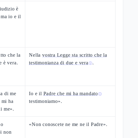
iudizio è
ma io e il
tto che la
Nella
vostra Legge sta scritto che la
e è vera.
testimonianza di due e vera
.
ⓘ
za di me
Io e il
Padre che mi ha mandato
ⓘ
e mi ha
testimoniamo».
di me».
uo
«Non conoscete ne me ne il Padre».
i non