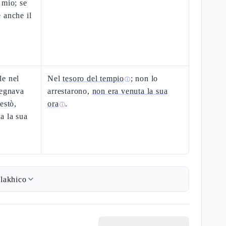
 mio; se
 anche il
le nel
Nel
tesoro del tempio
; non lo
ⓘ
segnava
arrestarono,
non era venuta la sua
estò,
ora
.
ⓘ
a la sua
lakhico