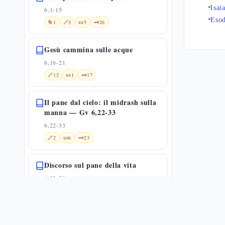
Isai
6,1-15
Eso
🌀
1
🔗
3
📜
5
🗝️
26
Gesù cammina sulle acque
6,16-21
🔗
12
📜
1
🗝️
17
Il pane dal cielo: il midrash sulla
manna — Gv 6,22-33
6,22-33
🔗
2
📜
6
🗝️
23
Discorso sul pane della vita
6,22-59
✨
1
🌀
1
🔗
14
📜
4
«Io sono il pane della vita»: il