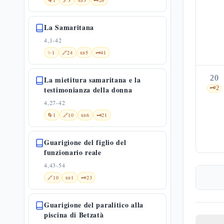
🌀
1
🔗
3
📜
3
🗝️
26
La Samaritana
4,1-42
✨
1
🔗
24
📜
5
🗝️
41
20
La mietitura samaritana e la
testimonianza della donna
🗝️
2
4,27-42
🌀
1
🔗
10
📜
6
🗝️
21
Guarigione del figlio del
funzionario reale
4,43-54
🔗
10
📜
1
🗝️
23
Guarigione del paralitico alla
piscina di Betzatà