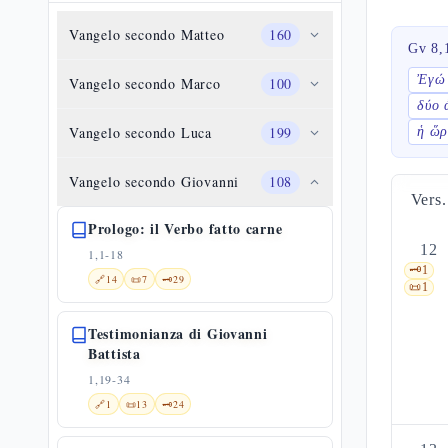
Vangelo secondo Matteo
160
Gv 8,
Ἐγώ 
Vangelo secondo Marco
100
δύο 
Vangelo secondo Luca
199
ἡ ὥρ
Vangelo secondo Giovanni
108
Vers.
Prologo: il Verbo fatto carne
12
1,1-18
🗝️
1
🔗
14
📜
7
🗝️
29
📜
1
Testimonianza di Giovanni
Battista
1,19-34
🔗
1
📜
13
🗝️
24