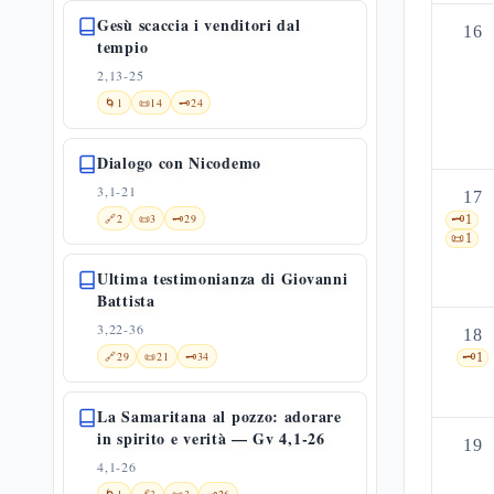
Gesù scaccia i venditori dal
16
tempio
2,13-25
🌀
1
📜
14
🗝️
24
Dialogo con Nicodemo
3,1-21
17
🔗
2
📜
3
🗝️
29
🗝️
1
📜
1
Ultima testimonianza di Giovanni
Battista
3,22-36
18
🔗
29
📜
21
🗝️
34
🗝️
1
La Samaritana al pozzo: adorare
in spirito e verità — Gv 4,1-26
19
4,1-26