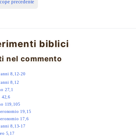
icope precedente
erimenti biblici
ti nel commento
anni 8,12-20
anni 8,12
mo 27,1
a 42,6
mo 119,105
teronomio 19,15
teronomio 17,6
anni 8,13-17
eo 5,17