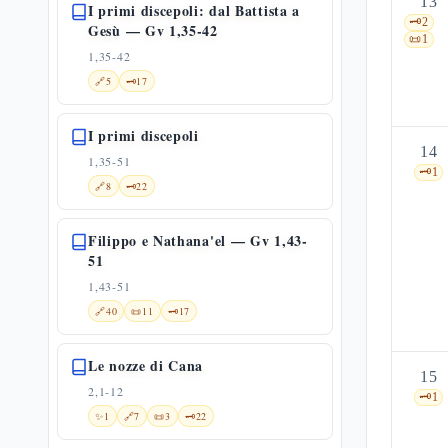
13
I primi discepoli: dal Battista a
🗝️
2
Gesù — Gv 1,35-42
📜
1
1,35-42
🔗
5
🗝️
17
I primi discepoli
14
1,35-51
🗝️
1
🔗
8
🗝️
22
Filippo e Nathana'el — Gv 1,43-
51
1,43-51
🔗
40
📜
11
🗝️
17
Le nozze di Cana
15
2,1-12
🗝️
1
✨
1
🔗
7
📜
3
🗝️
22