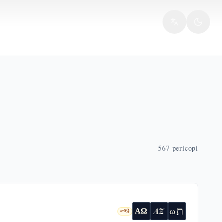
567
pericopi
ת
AZ
ω
ΑΩ
🗝️
9