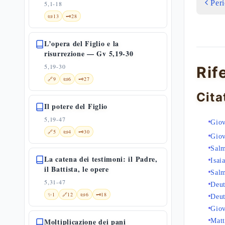
Per
5,1-18
📜
13
🗝️
28
L’opera del Figlio e la
risurrezione — Gv 5,19-30
5,19-30
Rif
🔗
9
📜
6
🗝️
27
Cita
Il potere del Figlio
5,19-47
Giov
🔗
5
📜
4
🗝️
30
Giov
Sal
La catena dei testimoni: il Padre,
Isai
il Battista, le opere
Sal
5,31-47
Deu
✨
1
🔗
12
📜
6
🗝️
18
Deu
Giov
Moltiplicazione dei pani
Matt